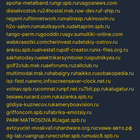
epoha-metalband.ru
ngr.spb.ru
rusgosnews.com
dieselvostok.ru
24hostel.msk.ru
w-dev.ru
f-ship.ru
regsmi.ru
filmnetwork.ru
malinasp.ru
kinosvin.ru
h2o-salon.ru
malutkayork.ru
deltaprim.spb.ru
tango-perm.ru
gooddir.ru
sgv.su
multiki-online.com
webkrasotki.com
cherinvest.ru
detskiy-ostrov.ru
ankou.spb.ru
alvesta1.ru
pdf-creator.ru
nix-files.org.ru
sakhatoday.ru
elektrikersymboler.ru
sputnikyes.ru
golf2club.msk.ru
aeforums.ru
zallclub.ru
multimodal.msk.ru
habaigry.ru
haikko.ru
sobakopedia.ru
isz-fest.ru
ewnc.info
screensaver-clock.net.ru
volnav.spb.ru
comnat.ru
npf.net.ru
7bit.pp.ru
kalugatur.ru
tesiaes.ru
card.com.ru
kazanka.spb.ru
gildiya-kuznecov.ru
kameryboavision.ru
griffoncom.spb.ru
fabrika-emotsiy.ru
PARK-MATROSOVA.RU
agat.spb.ru
avtoyurist-moskva1.ru
hardware.org.ru
схема-авто.рф
dg-lab.ru
angrup.ru
recruiter.spb.ru
music8.spb.ru