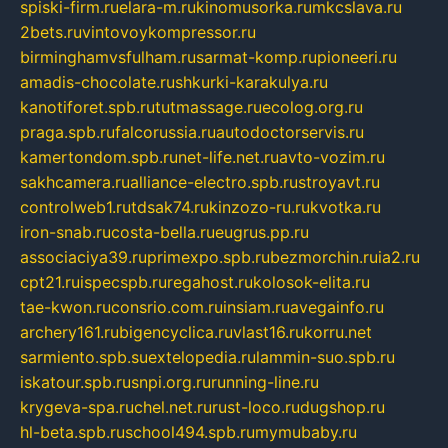
spiski-firm.ru
elara-m.ru
kinomusorka.ru
mkcslava.ru
2bets.ru
vintovoykompressor.ru
birminghamvsfulham.ru
sarmat-komp.ru
pioneeri.ru
amadis-chocolate.ru
shkurki-karakulya.ru
kanotiforet.spb.ru
tutmassage.ru
ecolog.org.ru
praga.spb.ru
falcorussia.ru
autodoctorservis.ru
kamertondom.spb.ru
net-life.net.ru
avto-vozim.ru
sakhcamera.ru
alliance-electro.spb.ru
stroyavt.ru
controlweb1.ru
tdsak74.ru
kinzozo-ru.ru
kvotka.ru
iron-snab.ru
costa-bella.ru
eugrus.pp.ru
associaciya39.ru
primexpo.spb.ru
bezmorchin.ru
ia2.ru
cpt21.ru
ispecspb.ru
regahost.ru
kolosok-elita.ru
tae-kwon.ru
consrio.com.ru
insiam.ru
avegainfo.ru
archery161.ru
bigencyclica.ru
vlast16.ru
korru.net
sarmiento.spb.su
extelopedia.ru
lammin-suo.spb.ru
iskatour.spb.ru
snpi.org.ru
running-line.ru
krygeva-spa.ru
chel.net.ru
rust-loco.ru
dugshop.ru
hl-beta.spb.ru
school494.spb.ru
mymubaby.ru