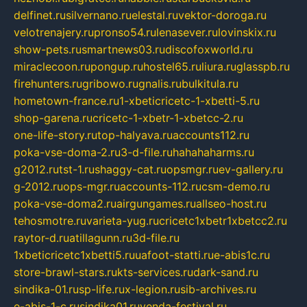
delfinet.ru
silvernano.ru
elestal.ru
vektor-doroga.ru
velotrenajery.ru
pronso54.ru
lenasever.ru
lovinskix.ru
show-pets.ru
smartnews03.ru
discofoxworld.ru
miraclecoon.ru
pongup.ru
hostel65.ru
liura.ru
glasspb.ru
firehunters.ru
gribowo.ru
gnalis.ru
bulkitula.ru
hometown-france.ru
1-xbeticricetc-1-xbetti-5.ru
shop-garena.ru
cricetc-1-xbetr-1-xbetcc-2.ru
one-life-story.ru
top-halyava.ru
accounts112.ru
poka-vse-doma-2.ru
3-d-file.ru
hahahaharms.ru
g2012.ru
tst-1.ru
shaggy-cat.ru
opsmgr.ru
ev-gallery.ru
g-2012.ru
ops-mgr.ru
accounts-112.ru
csm-demo.ru
poka-vse-doma2.ru
airgungames.ru
allseo-host.ru
tehosmotre.ru
varieta-yug.ru
cricetc1xbetr1xbetcc2.ru
raytor-d.ru
atillagunn.ru
3d-file.ru
1xbeticricetc1xbetti5.ru
uafoot-statti.ru
e-abis1c.ru
store-brawl-stars.ru
kts-services.ru
dark-sand.ru
sindika-01.ru
sp-life.ru
x-legion.ru
sib-archives.ru
e-abis-1-c.ru
sindika01.ru
venda-festival.ru