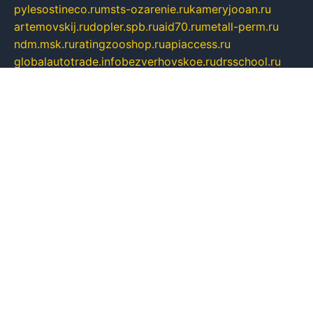
pylesostineco.ru
msts-ozarenie.ru
kameryjooan.ru
artemovskij.ru
dopler.spb.ru
aid70.ru
metall-perm.ru
ndm.msk.ru
ratingzooshop.ru
apiaccess.ru
globalautotrade.info
bezverhovskoe.ru
drsschool.ru
ZOOSMART.SPB.RU
dalakony.ru
medikijob.ru
remontt.spb.ru
photostudia.spb.ru
myragon.ru
terramia.ru
academy62.ru
gardengallereya.ru
rti.com.ru
artem-news.ru
biserinca.ru
krasnodarkurort.com
imshowtv.ru
mebel-v-tule.ru
mobtopik.ru
pcsecurity.net.ru
tool-sib.ru
multimetrunit.ru
sp-tour.ru
fan-cs.ru
santeh-russia.ru
symbian9.net.ru
DSHAIR.RU
tmmotors.spb.ru
xjocuricopii.com
musavtomat.msk.ru
obustrojdom.ru
sovetcik.ru
ybaranovskaya.ru
ppknews.ru
cult-alshei.ru
JAPANRUSSIA.RU
proekciyamebel.ru
imper-finans.ru
rim.org.ru
glamourai.ru
brassminus.ru
zabor-pro.ru
ftn.pp.ru
dorogoe58.ru
laimengpacker.ru
kuzova-zapchasti.ru
sageerp.ru
taxodrom.ru
dsrazvitie.ru
hardcity.net.ru