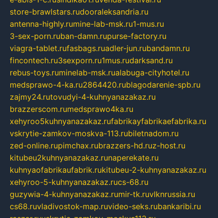
store-brawlstars.ru
dooraleksandria.ru
antenna-highly.ru
mine-lab-msk.ru
1-mus.ru
3-sex-porn.ru
ban-damn.ru
purse-factory.ru
viagra-tablet.ru
fasbags.ru
adler-jun.ru
bandamn.ru
fincontech.ru
3sexporn.ru
1mus.ru
darksand.ru
rebus-toys.ru
minelab-msk.ru
alabuga-cityhotel.ru
medsprawo-4-ka.ru
2864420.ru
blagodarenie-spb.ru
zajmy24.ru
tovudyi-4-kuhnyanazakaz.ru
brazzerscom.ru
medsprawo4ka.ru
xehyroo5kuhnyanazakaz.ru
fabrikayfabrikaefabrika.ru
vskrytie-zamkov-moskva-113.ru
biletnadom.ru
zed-online.ru
pimchax.ru
brazzers-hd.ru
z-host.ru
kitubeu2kuhnyanazakaz.ru
naperekate.ru
kuhnyaofabrikaufabrik.ru
kitubeu-2-kuhnyanazakaz.ru
xehyroo-5-kuhnyanazakaz.ru
cs-68.ru
guzywia-4-kuhnyanazakaz.ru
mir-tk.ru
vlknrussia.ru
cs68.ru
vladivostok-map.ru
video-seks.ru
bankaribi.ru