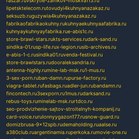
raszar.ru
vskrytie-zamkov-moskva113.ru
lipetsktelecom.ru
tovudyi4kuhnyanazakaz.ru
seksuzb.ru
guzywia4kuhnyanazakaz.ru
fabrikaofabrikaokuhny.ru
kuhnyaekuhnyaafabrika.ru
kuhnyaykuhnyayfabrika.ru
e-abis1c.ru
store-brawl-stars.ru
kts-services.ru
dark-sand.ru
sindika-01.ru
sp-life.ru
x-legion.ru
sib-archives.ru
e-abis-1-c.ru
sindika01.ru
venda-festival.ru
store-brawlstars.ru
dooraleksandria.ru
antenna-highly.ru
mine-lab-msk.ru
1-mus.ru
3-sex-porn.ru
ban-damn.ru
purse-factory.ru
viagra-tablet.ru
fasbags.ru
adler-jun.ru
bandamn.ru
fincontech.ru
3sexporn.ru
1mus.ru
darksand.ru
rebus-toys.ru
minelab-msk.ru
rtdco.ru
seo-prodvizhenie-sajtov-stroitelnyh-kompanij.ru
card-voice.ru
rulonnyygazon177.ru
snow-guard.ru
domizbrusa-9x12spb.ru
demaholding.ru
aalse.ru
a380club.ru
argentinamia.ru
perkoka.ru
movie-one.ru