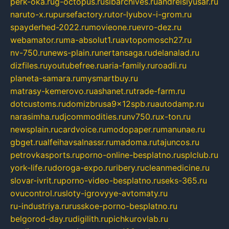
perk-oka.ru
g-octopus.ru
sibarchives.ru
andreislyusar.ru
naruto-x.ru
pursefactory.ru
tor-lyubov-i-grom.ru
spayderhed-2022.ru
movieone.ru
evro-dez.ru
webamator.ru
ma-absolut1.ru
avtopomosch27.ru
nv-750.ru
news-plain.ru
nertansaga.ru
delanalad.ru
dizfiles.ru
youtubefree.ru
aria-family.ru
roadli.ru
planeta-samara.ru
mysmartbuy.ru
matrasy-kemerovo.ru
ashanet.ru
trade-farm.ru
dotcustoms.ru
domizbrusa9x12spb.ru
autodamp.ru
narasimha.ru
djcommodities.ru
nv750.ru
x-ton.ru
newsplain.ru
cardvoice.ru
modopaper.ru
manunae.ru
gbget.ru
alfeihavsalnassr.ru
madoma.ru
tajuncos.ru
petrovkasports.ru
porno-online-besplatno.ru
splclub.ru
york-life.ru
doroga-expo.ru
ribery.ru
cleanmedicine.ru
slovar-ivrit.ru
porno-video-besplatno.ru
seks-365.ru
ovucontrol.ru
sloty-igrovyye-avtomaty.ru
ru-industriya.ru
russkoe-porno-besplatno.ru
belgorod-day.ru
digilith.ru
pichkurovlab.ru