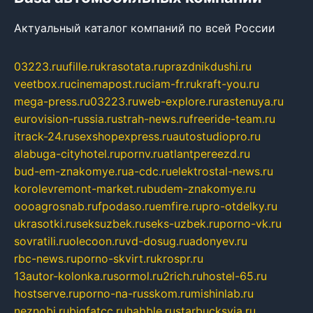
Актуальный каталог компаний по всей России
03223.ru
ufille.ru
krasotata.ru
prazdnikdushi.ru
veetbox.ru
cinemapost.ru
ciam-fr.ru
kraft-you.ru
mega-press.ru
03223.ru
web-explore.ru
rastenuya.ru
eurovision-russia.ru
strah-news.ru
freeride-team.ru
itrack-24.ru
sexshopexpress.ru
autostudiopro.ru
alabuga-cityhotel.ru
pornv.ru
atlantpereezd.ru
bud-em-znakomye.ru
a-cdc.ru
elektrostal-news.ru
korolevremont-market.ru
budem-znakomye.ru
oooagrosnab.ru
fpodaso.ru
emfire.ru
pro-otdelky.ru
ukrasotki.ru
seksuzbek.ru
seks-uzbek.ru
porno-vk.ru
sovratili.ru
olecoon.ru
vd-dosug.ru
adonyev.ru
rbc-news.ru
porno-skvirt.ru
krospr.ru
13autor-kolonka.ru
sormol.ru
2rich.ru
hostel-65.ru
hostserve.ru
porno-na-russkom.ru
mishinlab.ru
neznobi.ru
bigfatcc.ru
habble.ru
starbucksvia.ru