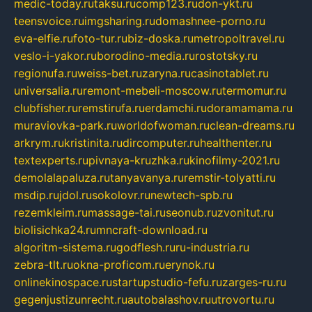
medic-today.ru
taksu.ru
comp123.ru
don-ykt.ru
teensvoice.ru
imgsharing.ru
domashnee-porno.ru
eva-elfie.ru
foto-tur.ru
biz-doska.ru
metropoltravel.ru
veslo-i-yakor.ru
borodino-media.ru
rostotsky.ru
regionufa.ru
weiss-bet.ru
zaryna.ru
casinotablet.ru
universalia.ru
remont-mebeli-moscow.ru
termomur.ru
clubfisher.ru
remstirufa.ru
erdamchi.ru
doramamama.ru
muraviovka-park.ru
worldofwoman.ru
clean-dreams.ru
arkrym.ru
kristinita.ru
dircomputer.ru
healthenter.ru
textexperts.ru
pivnaya-kruzhka.ru
kinofilmy-2021.ru
demolalapaluza.ru
tanyavanya.ru
remstir-tolyatti.ru
msdip.ru
jdol.ru
sokolovr.ru
newtech-spb.ru
rezemkleim.ru
massage-tai.ru
seonub.ru
zvonitut.ru
biolisichka24.ru
mncraft-download.ru
algoritm-sistema.ru
godflesh.ru
ru-industria.ru
zebra-tlt.ru
okna-proficom.ru
erynok.ru
onlinekinospace.ru
startupstudio-fefu.ru
zarges-ru.ru
gegenjustizunrecht.ru
autobalashov.ru
utrovortu.ru