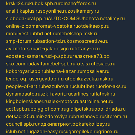
krsk124.ru
kubok.spb.ru
romanofforex.ru
analitikaplus.ru
spyonline.ru
zosikamery.ru
sloboda-ural.pp.ru
AUTO-COM.SU
hohota.net
alimy.ru
online-z.com
aromat-vostoka.ru
otdelkaexp.ru
mobilvest.ru
bbd.net.ru
mebelshop.msk.ru
smp-forum.ru
bastion-td.ru
kosmoscreative.ru
avrmotors.ru
art-galadesign.ru
tiffany-c.ru
ecostep-samara.ru
d-p.spb.ru
галактика73.рф
sko.com.ru
davitamebel-spb.ru
fotsis.ru
tesiaes.ru
kokoroyari.spb.ru
blesna-kazan.ru
mossilver.ru
lenderoq.ru
sergeydobrin.ru
tochkazvuka.msk.ru
people-of-art.ru
bezzubova.ru
clubtibet.ru
orior-aks.ru
dynamoauto.ru
szk-favorit.ru
carlines.ru
flatnsk.ru
kingbolenskaner.ru
alex-motor.ru
astroline.net.ru
act1.spb.ru
polyglot.com.ru
gidlipetsk.ru
ooo-driada.ru
detsad125.ru
mir-zdoroviya.ru
bruslanovo.ru
siterem.ru
council.spb.ru
лодкипатриот.рф
kafekolizey.ru
iclub.net.ru
gazon-easy.ru
sugarepilekb.ru
grinox.ru