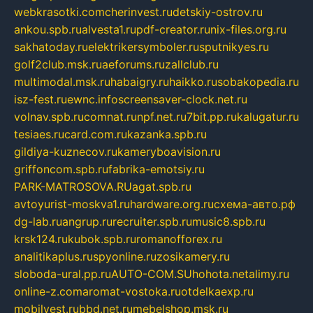
webkrasotki.com
cherinvest.ru
detskiy-ostrov.ru
ankou.spb.ru
alvesta1.ru
pdf-creator.ru
nix-files.org.ru
sakhatoday.ru
elektrikersymboler.ru
sputnikyes.ru
golf2club.msk.ru
aeforums.ru
zallclub.ru
multimodal.msk.ru
habaigry.ru
haikko.ru
sobakopedia.ru
isz-fest.ru
ewnc.info
screensaver-clock.net.ru
volnav.spb.ru
comnat.ru
npf.net.ru
7bit.pp.ru
kalugatur.ru
tesiaes.ru
card.com.ru
kazanka.spb.ru
gildiya-kuznecov.ru
kameryboavision.ru
griffoncom.spb.ru
fabrika-emotsiy.ru
PARK-MATROSOVA.RU
agat.spb.ru
avtoyurist-moskva1.ru
hardware.org.ru
схема-авто.рф
dg-lab.ru
angrup.ru
recruiter.spb.ru
music8.spb.ru
krsk124.ru
kubok.spb.ru
romanofforex.ru
analitikaplus.ru
spyonline.ru
zosikamery.ru
sloboda-ural.pp.ru
AUTO-COM.SU
hohota.net
alimy.ru
online-z.com
aromat-vostoka.ru
otdelkaexp.ru
mobilvest.ru
bbd.net.ru
mebelshop.msk.ru