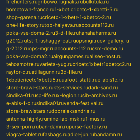
firehunters.ru
gribowo.ru
gnalis.ru
bulkitula.ru
hometown-france.ru
1-xbeticricetc-1-xbetti-5.ru
shop-garena.ru
cricetc-1-xbetr-1-xbetcc-2.ru
one-life-story.ru
top-halyava.ru
accounts112.ru
poka-vse-doma-2.ru
3-d-file.ru
hahahaharms.ru
g2012.ru
tst-1.ru
shaggy-cat.ru
opsmgr.ru
ev-gallery.ru
g-2012.ru
ops-mgr.ru
accounts-112.ru
csm-demo.ru
poka-vse-doma2.ru
airgungames.ru
allseo-host.ru
tehosmotre.ru
varieta-yug.ru
cricetc1xbetr1xbetcc2.ru
raytor-d.ru
atillagunn.ru
3d-file.ru
1xbeticricetc1xbetti5.ru
uafoot-statti.ru
e-abis1c.ru
store-brawl-stars.ru
kts-services.ru
dark-sand.ru
sindika-01.ru
sp-life.ru
x-legion.ru
sib-archives.ru
e-abis-1-c.ru
sindika01.ru
venda-festival.ru
store-brawlstars.ru
dooraleksandria.ru
antenna-highly.ru
mine-lab-msk.ru
1-mus.ru
3-sex-porn.ru
ban-damn.ru
purse-factory.ru
viagra-tablet.ru
fasbags.ru
adler-jun.ru
bandamn.ru