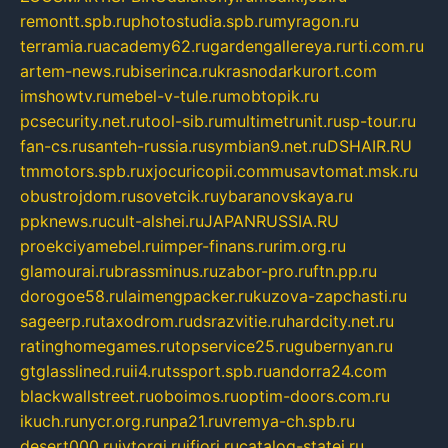
remontt.spb.ru
photostudia.spb.ru
myragon.ru
terramia.ru
academy62.ru
gardengallereya.ru
rti.com.ru
artem-news.ru
biserinca.ru
krasnodarkurort.com
imshowtv.ru
mebel-v-tule.ru
mobtopik.ru
pcsecurity.net.ru
tool-sib.ru
multimetrunit.ru
sp-tour.ru
fan-cs.ru
santeh-russia.ru
symbian9.net.ru
DSHAIR.RU
tmmotors.spb.ru
xjocuricopii.com
musavtomat.msk.ru
obustrojdom.ru
sovetcik.ru
ybaranovskaya.ru
ppknews.ru
cult-alshei.ru
JAPANRUSSIA.RU
proekciyamebel.ru
imper-finans.ru
rim.org.ru
glamourai.ru
brassminus.ru
zabor-pro.ru
ftn.pp.ru
dorogoe58.ru
laimengpacker.ru
kuzova-zapchasti.ru
sageerp.ru
taxodrom.ru
dsrazvitie.ru
hardcity.net.ru
ratinghomegames.ru
topservice25.ru
gubernyan.ru
gtglasslined.ru
ii4.ru
tssport.spb.ru
andorra24.com
blackwallstreet.ru
oboimos.ru
optim-doors.com.ru
ikuch.ru
nycr.org.ru
npa21.ru
vremya-ch.spb.ru
desert000.ru
ivtorgi.ru
ifiori.ru
catalog-statei.ru