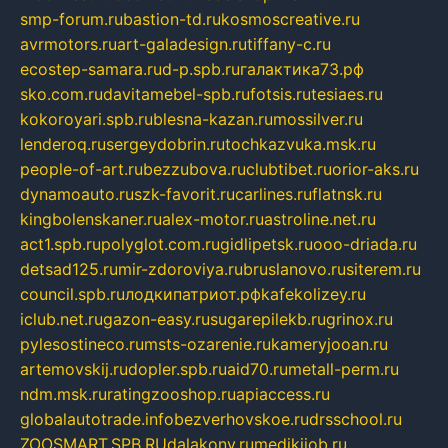
smp-forum.ru
bastion-td.ru
kosmoscreative.ru
avrmotors.ru
art-galadesign.ru
tiffany-c.ru
ecostep-samara.ru
d-p.spb.ru
галактика73.рф
sko.com.ru
davitamebel-spb.ru
fotsis.ru
tesiaes.ru
kokoroyari.spb.ru
blesna-kazan.ru
mossilver.ru
lenderoq.ru
sergeydobrin.ru
tochkazvuka.msk.ru
people-of-art.ru
bezzubova.ru
clubtibet.ru
orior-aks.ru
dynamoauto.ru
szk-favorit.ru
carlines.ru
flatnsk.ru
kingbolenskaner.ru
alex-motor.ru
astroline.net.ru
act1.spb.ru
polyglot.com.ru
gidlipetsk.ru
ooo-driada.ru
detsad125.ru
mir-zdoroviya.ru
bruslanovo.ru
siterem.ru
council.spb.ru
лодкипатриот.рф
kafekolizey.ru
iclub.net.ru
gazon-easy.ru
sugarepilekb.ru
grinox.ru
pylesostineco.ru
msts-ozarenie.ru
kameryjooan.ru
artemovskij.ru
dopler.spb.ru
aid70.ru
metall-perm.ru
ndm.msk.ru
ratingzooshop.ru
apiaccess.ru
globalautotrade.info
bezverhovskoe.ru
drsschool.ru
ZOOSMART.SPB.RU
dalakony.ru
medikijob.ru