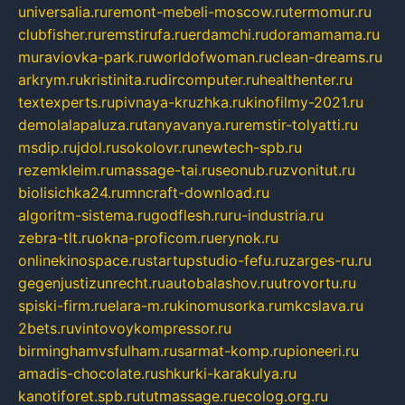
universalia.ru
remont-mebeli-moscow.ru
termomur.ru
clubfisher.ru
remstirufa.ru
erdamchi.ru
doramamama.ru
muraviovka-park.ru
worldofwoman.ru
clean-dreams.ru
arkrym.ru
kristinita.ru
dircomputer.ru
healthenter.ru
textexperts.ru
pivnaya-kruzhka.ru
kinofilmy-2021.ru
demolalapaluza.ru
tanyavanya.ru
remstir-tolyatti.ru
msdip.ru
jdol.ru
sokolovr.ru
newtech-spb.ru
rezemkleim.ru
massage-tai.ru
seonub.ru
zvonitut.ru
biolisichka24.ru
mncraft-download.ru
algoritm-sistema.ru
godflesh.ru
ru-industria.ru
zebra-tlt.ru
okna-proficom.ru
erynok.ru
onlinekinospace.ru
startupstudio-fefu.ru
zarges-ru.ru
gegenjustizunrecht.ru
autobalashov.ru
utrovortu.ru
spiski-firm.ru
elara-m.ru
kinomusorka.ru
mkcslava.ru
2bets.ru
vintovoykompressor.ru
birminghamvsfulham.ru
sarmat-komp.ru
pioneeri.ru
amadis-chocolate.ru
shkurki-karakulya.ru
kanotiforet.spb.ru
tutmassage.ru
ecolog.org.ru