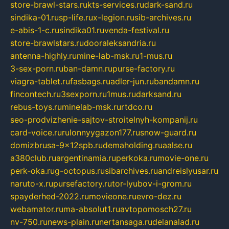
store-brawl-stars.ru
kts-services.ru
dark-sand.ru
sindika-01.ru
sp-life.ru
x-legion.ru
sib-archives.ru
e-abis-1-c.ru
sindika01.ru
venda-festival.ru
store-brawlstars.ru
dooraleksandria.ru
antenna-highly.ru
mine-lab-msk.ru
1-mus.ru
3-sex-porn.ru
ban-damn.ru
purse-factory.ru
viagra-tablet.ru
fasbags.ru
adler-jun.ru
bandamn.ru
fincontech.ru
3sexporn.ru
1mus.ru
darksand.ru
rebus-toys.ru
minelab-msk.ru
rtdco.ru
seo-prodvizhenie-sajtov-stroitelnyh-kompanij.ru
card-voice.ru
rulonnyygazon177.ru
snow-guard.ru
domizbrusa-9x12spb.ru
demaholding.ru
aalse.ru
a380club.ru
argentinamia.ru
perkoka.ru
movie-one.ru
perk-oka.ru
g-octopus.ru
sibarchives.ru
andreislyusar.ru
naruto-x.ru
pursefactory.ru
tor-lyubov-i-grom.ru
spayderhed-2022.ru
movieone.ru
evro-dez.ru
webamator.ru
ma-absolut1.ru
avtopomosch27.ru
nv-750.ru
news-plain.ru
nertansaga.ru
delanalad.ru