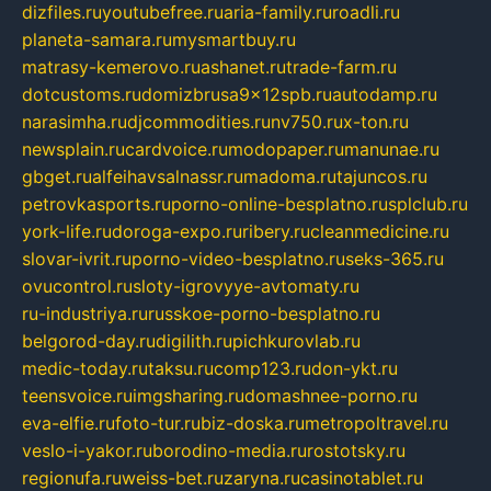
dizfiles.ru
youtubefree.ru
aria-family.ru
roadli.ru
planeta-samara.ru
mysmartbuy.ru
matrasy-kemerovo.ru
ashanet.ru
trade-farm.ru
dotcustoms.ru
domizbrusa9x12spb.ru
autodamp.ru
narasimha.ru
djcommodities.ru
nv750.ru
x-ton.ru
newsplain.ru
cardvoice.ru
modopaper.ru
manunae.ru
gbget.ru
alfeihavsalnassr.ru
madoma.ru
tajuncos.ru
petrovkasports.ru
porno-online-besplatno.ru
splclub.ru
york-life.ru
doroga-expo.ru
ribery.ru
cleanmedicine.ru
slovar-ivrit.ru
porno-video-besplatno.ru
seks-365.ru
ovucontrol.ru
sloty-igrovyye-avtomaty.ru
ru-industriya.ru
russkoe-porno-besplatno.ru
belgorod-day.ru
digilith.ru
pichkurovlab.ru
medic-today.ru
taksu.ru
comp123.ru
don-ykt.ru
teensvoice.ru
imgsharing.ru
domashnee-porno.ru
eva-elfie.ru
foto-tur.ru
biz-doska.ru
metropoltravel.ru
veslo-i-yakor.ru
borodino-media.ru
rostotsky.ru
regionufa.ru
weiss-bet.ru
zaryna.ru
casinotablet.ru