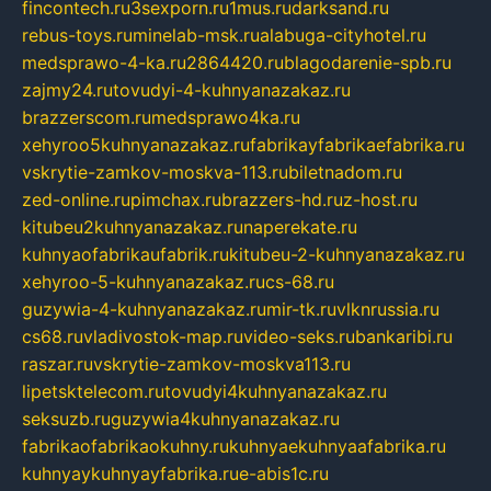
fincontech.ru
3sexporn.ru
1mus.ru
darksand.ru
rebus-toys.ru
minelab-msk.ru
alabuga-cityhotel.ru
medsprawo-4-ka.ru
2864420.ru
blagodarenie-spb.ru
zajmy24.ru
tovudyi-4-kuhnyanazakaz.ru
brazzerscom.ru
medsprawo4ka.ru
xehyroo5kuhnyanazakaz.ru
fabrikayfabrikaefabrika.ru
vskrytie-zamkov-moskva-113.ru
biletnadom.ru
zed-online.ru
pimchax.ru
brazzers-hd.ru
z-host.ru
kitubeu2kuhnyanazakaz.ru
naperekate.ru
kuhnyaofabrikaufabrik.ru
kitubeu-2-kuhnyanazakaz.ru
xehyroo-5-kuhnyanazakaz.ru
cs-68.ru
guzywia-4-kuhnyanazakaz.ru
mir-tk.ru
vlknrussia.ru
cs68.ru
vladivostok-map.ru
video-seks.ru
bankaribi.ru
raszar.ru
vskrytie-zamkov-moskva113.ru
lipetsktelecom.ru
tovudyi4kuhnyanazakaz.ru
seksuzb.ru
guzywia4kuhnyanazakaz.ru
fabrikaofabrikaokuhny.ru
kuhnyaekuhnyaafabrika.ru
kuhnyaykuhnyayfabrika.ru
e-abis1c.ru