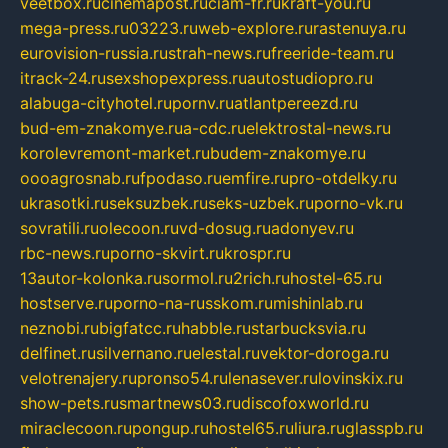
veetbox.ru
cinemapost.ru
ciam-fr.ru
kraft-you.ru
mega-press.ru
03223.ru
web-explore.ru
rastenuya.ru
eurovision-russia.ru
strah-news.ru
freeride-team.ru
itrack-24.ru
sexshopexpress.ru
autostudiopro.ru
alabuga-cityhotel.ru
pornv.ru
atlantpereezd.ru
bud-em-znakomye.ru
a-cdc.ru
elektrostal-news.ru
korolevremont-market.ru
budem-znakomye.ru
oooagrosnab.ru
fpodaso.ru
emfire.ru
pro-otdelky.ru
ukrasotki.ru
seksuzbek.ru
seks-uzbek.ru
porno-vk.ru
sovratili.ru
olecoon.ru
vd-dosug.ru
adonyev.ru
rbc-news.ru
porno-skvirt.ru
krospr.ru
13autor-kolonka.ru
sormol.ru
2rich.ru
hostel-65.ru
hostserve.ru
porno-na-russkom.ru
mishinlab.ru
neznobi.ru
bigfatcc.ru
habble.ru
starbucksvia.ru
delfinet.ru
silvernano.ru
elestal.ru
vektor-doroga.ru
velotrenajery.ru
pronso54.ru
lenasever.ru
lovinskix.ru
show-pets.ru
smartnews03.ru
discofoxworld.ru
miraclecoon.ru
pongup.ru
hostel65.ru
liura.ru
glasspb.ru