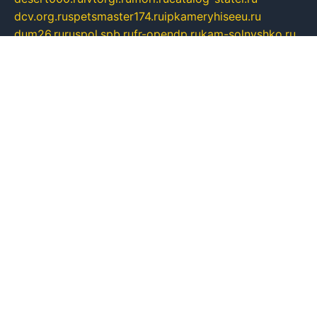
dcv.org.ru
spetsmaster174.ru
ipkameryhiseeu.ru
dum26.ru
ruspol.spb.ru
fr-opendp.ru
kam-solnyshko.ru
cheyenne-arapaho.ru
sevzapmetal.spb.ru
ted-lapidus.spb.ru
parasite-eliminator.ru
sigma-complete.ru
modernworld.ru
dama-moda.ru
eholot-group.ru
sk-nvkz.ru
DRONGOLD.RU
democratia2.ru
i-farmer.ru
mass-sport.org
jablonex.spb.ru
bookmess.ru
linkword.ru
refineua.com.ru
cs-spec.net.ru
altay-mebel.ru
DNK-THEATRE.RU
mechaniks.spb.ru
ipcamtechage.ru
skosta.ru
a-sun.ru
stroy-ldsp.ru
snowlands.org.ru
childrensshoes.ru
mrlizzy.ru
mebelsofiakrd.ru
bulizhenko.ru
rumantick.net.ru
mtszerno.ru
daily-fishing.ru
glushiteli-v-spb.ru
megasat.org.ru
localization.net.ru
flyingfish.pp.ru
ds5teremok.ru
aclib.spb.ru
komissionka30.ru
mag-profit.ru
icentre-74.ru
leasing-nsk.ru
hd39.ru
rcd.com.ru
bioprot.ru
deltaextreme.ru
mirkotlov07.ru