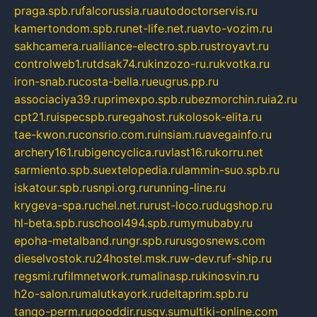
praga.spb.ru
falcorussia.ru
autodoctorservis.ru
kamertondom.spb.ru
net-life.net.ru
avto-vozim.ru
sakhcamera.ru
alliance-electro.spb.ru
stroyavt.ru
controlweb1.ru
tdsak74.ru
kinzozo-ru.ru
kvotka.ru
iron-snab.ru
costa-bella.ru
eugrus.pp.ru
associaciya39.ru
primexpo.spb.ru
bezmorchin.ru
ia2.ru
cpt21.ru
ispecspb.ru
regahost.ru
kolosok-elita.ru
tae-kwon.ru
consrio.com.ru
insiam.ru
avegainfo.ru
archery161.ru
bigencyclica.ru
vlast16.ru
korru.net
sarmiento.spb.su
extelopedia.ru
lammin-suo.spb.ru
iskatour.spb.ru
snpi.org.ru
running-line.ru
krygeva-spa.ru
chel.net.ru
rust-loco.ru
dugshop.ru
hl-beta.spb.ru
school494.spb.ru
mymubaby.ru
epoha-metalband.ru
ngr.spb.ru
rusgosnews.com
dieselvostok.ru
24hostel.msk.ru
w-dev.ru
f-ship.ru
regsmi.ru
filmnetwork.ru
malinasp.ru
kinosvin.ru
h2o-salon.ru
malutkayork.ru
deltaprim.spb.ru
tango-perm.ru
gooddir.ru
sgv.su
multiki-online.com