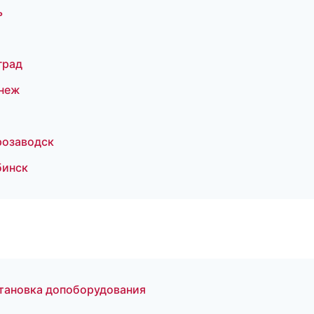
ь
град
онеж
розаводск
бинск
становка допоборудования