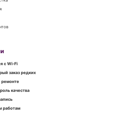
стка
я
нтов
ми
 с Wi‑Fi
рый заказ редких
и ремонте
роль качества
запись
м работам