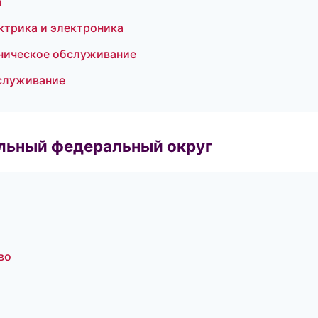
а
ктрика и электроника
ехническое обслуживание
бслуживание
альный федеральный округ
во