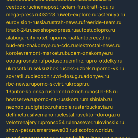
veetbox.ru
cinemapost.ru
ciam-fr.ru
kraft-you.ru
mega-press.ru
03223.ru
web-explore.ru
rastenuya.ru
eurovision-russia.ru
strah-news.ru
freeride-team.ru
itrack-24.ru
sexshopexpress.ru
autostudiopro.ru
alabuga-cityhotel.ru
pornv.ru
atlantpereezd.ru
bud-em-znakomye.ru
a-cdc.ru
elektrostal-news.ru
korolevremont-market.ru
budem-znakomye.ru
oooagrosnab.ru
fpodaso.ru
emfire.ru
pro-otdelky.ru
ukrasotki.ru
seksuzbek.ru
seks-uzbek.ru
porno-vk.ru
sovratili.ru
olecoon.ru
vd-dosug.ru
adonyev.ru
rbc-news.ru
porno-skvirt.ru
krospr.ru
13autor-kolonka.ru
sormol.ru
2rich.ru
hostel-65.ru
hostserve.ru
porno-na-russkom.ru
mishinlab.ru
neznobi.ru
bigfatcc.ru
habble.ru
starbucksvia.ru
delfinet.ru
silvernano.ru
elestal.ru
vektor-doroga.ru
velotrenajery.ru
pronso54.ru
lenasever.ru
lovinskix.ru
show-pets.ru
smartnews03.ru
discofoxworld.ru
miraclecoon.ru
pongup.ru
hostel65.ru
liura.ru
glasspb.ru