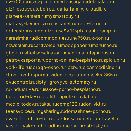
nv-750.ru
news-plain.ru
nertansaga.ru
delanalad.ru
dizfiles.ru
youtubefree.ru
aria-family.ru
roadli.ru
planeta-samara.ru
mysmartbuy.ru
matrasy-kemerovo.ru
ashanet.ru
trade-farm.ru
dotcustoms.ru
domizbrusa9x12spb.ru
autodamp.ru
narasimha.ru
djcommodities.ru
nv750.ru
x-ton.ru
newsplain.ru
cardvoice.ru
modopaper.ru
manunae.ru
gbget.ru
alfeihavsalnassr.ru
madoma.ru
tajuncos.ru
petrovkasports.ru
porno-online-besplatno.ru
splclub.ru
york-life.ru
doroga-expo.ru
ribery.ru
cleanmedicine.ru
slovar-ivrit.ru
porno-video-besplatno.ru
seks-365.ru
ovucontrol.ru
sloty-igrovyye-avtomaty.ru
ru-industriya.ru
russkoe-porno-besplatno.ru
belgorod-day.ru
digilith.ru
pichkurovlab.ru
medic-today.ru
taksu.ru
comp123.ru
don-ykt.ru
teensvoice.ru
imgsharing.ru
domashnee-porno.ru
eva-elfie.ru
foto-tur.ru
biz-doska.ru
metropoltravel.ru
veslo-i-yakor.ru
borodino-media.ru
rostotsky.ru