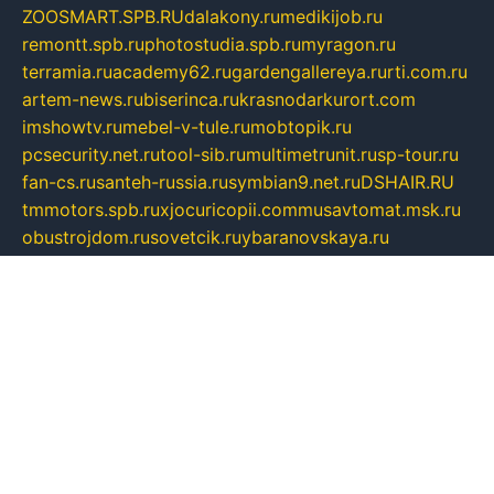
ZOOSMART.SPB.RU
dalakony.ru
medikijob.ru
remontt.spb.ru
photostudia.spb.ru
myragon.ru
terramia.ru
academy62.ru
gardengallereya.ru
rti.com.ru
artem-news.ru
biserinca.ru
krasnodarkurort.com
imshowtv.ru
mebel-v-tule.ru
mobtopik.ru
pcsecurity.net.ru
tool-sib.ru
multimetrunit.ru
sp-tour.ru
fan-cs.ru
santeh-russia.ru
symbian9.net.ru
DSHAIR.RU
tmmotors.spb.ru
xjocuricopii.com
musavtomat.msk.ru
obustrojdom.ru
sovetcik.ru
ybaranovskaya.ru
ppknews.ru
cult-alshei.ru
JAPANRUSSIA.RU
proekciyamebel.ru
imper-finans.ru
rim.org.ru
glamourai.ru
brassminus.ru
zabor-pro.ru
ftn.pp.ru
dorogoe58.ru
laimengpacker.ru
kuzova-zapchasti.ru
sageerp.ru
taxodrom.ru
dsrazvitie.ru
hardcity.net.ru
ratinghomegames.ru
topservice25.ru
gubernyan.ru
gtglasslined.ru
ii4.ru
tssport.spb.ru
andorra24.com
blackwallstreet.ru
oboimos.ru
optim-doors.com.ru
ikuch.ru
nycr.org.ru
npa21.ru
vremya-ch.spb.ru