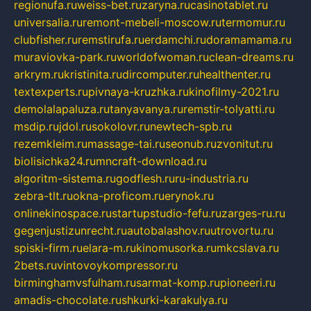
regionufa.ru
weiss-bet.ru
zaryna.ru
casinotablet.ru
universalia.ru
remont-mebeli-moscow.ru
termomur.ru
clubfisher.ru
remstirufa.ru
erdamchi.ru
doramamama.ru
muraviovka-park.ru
worldofwoman.ru
clean-dreams.ru
arkrym.ru
kristinita.ru
dircomputer.ru
healthenter.ru
textexperts.ru
pivnaya-kruzhka.ru
kinofilmy-2021.ru
demolalapaluza.ru
tanyavanya.ru
remstir-tolyatti.ru
msdip.ru
jdol.ru
sokolovr.ru
newtech-spb.ru
rezemkleim.ru
massage-tai.ru
seonub.ru
zvonitut.ru
biolisichka24.ru
mncraft-download.ru
algoritm-sistema.ru
godflesh.ru
ru-industria.ru
zebra-tlt.ru
okna-proficom.ru
erynok.ru
onlinekinospace.ru
startupstudio-fefu.ru
zarges-ru.ru
gegenjustizunrecht.ru
autobalashov.ru
utrovortu.ru
spiski-firm.ru
elara-m.ru
kinomusorka.ru
mkcslava.ru
2bets.ru
vintovoykompressor.ru
birminghamvsfulham.ru
sarmat-komp.ru
pioneeri.ru
amadis-chocolate.ru
shkurki-karakulya.ru