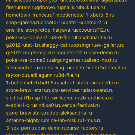
firehunters.ru
gribowo.ru
gnalis.ru
bulkitula.ru
hometown-france.ru
1-xbeticricetc-1-xbetti-5.ru
shop-garena.ru
cricetc-1-xbetr-1-xbetcc-2.ru
one-life-story.ru
top-halyava.ru
accounts112.ru
poka-vse-doma-2.ru
3-d-file.ru
hahahaharms.ru
g2012.ru
tst-1.ru
shaggy-cat.ru
opsmgr.ru
ev-gallery.ru
g-2012.ru
ops-mgr.ru
accounts-112.ru
csm-demo.ru
poka-vse-doma2.ru
airgungames.ru
allseo-host.ru
tehosmotre.ru
varieta-yug.ru
cricetc1xbetr1xbetcc2.ru
raytor-d.ru
atillagunn.ru
3d-file.ru
1xbeticricetc1xbetti5.ru
uafoot-statti.ru
e-abis1c.ru
store-brawl-stars.ru
kts-services.ru
dark-sand.ru
sindika-01.ru
sp-life.ru
x-legion.ru
sib-archives.ru
e-abis-1-c.ru
sindika01.ru
venda-festival.ru
store-brawlstars.ru
dooraleksandria.ru
antenna-highly.ru
mine-lab-msk.ru
1-mus.ru
3-sex-porn.ru
ban-damn.ru
purse-factory.ru