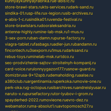
kuhnyaykuhnyayfabrika.ru
e-abis1c.ru
store-brawl-stars.ru
kts-services.ru
dark-sand.ru
sindika-01.ru
sp-life.ru
x-legion.ru
sib-archives.ru
e-abis-1-c.ru
sindika01.ru
venda-festival.ru
store-brawlstars.ru
dooraleksandria.ru
antenna-highly.ru
mine-lab-msk.ru
1-mus.ru
3-sex-porn.ru
ban-damn.ru
purse-factory.ru
viagra-tablet.ru
fasbags.ru
adler-jun.ru
bandamn.ru
fincontech.ru
3sexporn.ru
1mus.ru
darksand.ru
rebus-toys.ru
minelab-msk.ru
rtdco.ru
seo-prodvizhenie-sajtov-stroitelnyh-kompanij.ru
card-voice.ru
rulonnyygazon177.ru
snow-guard.ru
domizbrusa-9x12spb.ru
demaholding.ru
aalse.ru
a380club.ru
argentinamia.ru
perkoka.ru
movie-one.ru
perk-oka.ru
g-octopus.ru
sibarchives.ru
andreislyusar.ru
naruto-x.ru
pursefactory.ru
tor-lyubov-i-grom.ru
spayderhed-2022.ru
movieone.ru
evro-dez.ru
webamator.ru
ma-absolut1.ru
avtopomosch27.ru