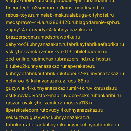
viagra-tablet.ru
fasbags.ru
adler-jun.ru
bandamn.ru
fincontech.ru
3sexporn.ru
1mus.ru
darksand.ru
rebus-toys.ru
minelab-msk.ru
alabuga-cityhotel.ru
medsprawo-4-ka.ru
2864420.ru
blagodarenie-spb.ru
zajmy24.ru
tovudyi-4-kuhnyanazakaz.ru
brazzerscom.ru
medsprawo4ka.ru
xehyroo5kuhnyanazakaz.ru
fabrikayfabrikaefabrika.ru
vskrytie-zamkov-moskva-113.ru
biletnadom.ru
zed-online.ru
pimchax.ru
brazzers-hd.ru
z-host.ru
kitubeu2kuhnyanazakaz.ru
naperekate.ru
kuhnyaofabrikaufabrik.ru
kitubeu-2-kuhnyanazakaz.ru
xehyroo-5-kuhnyanazakaz.ru
cs-68.ru
guzywia-4-kuhnyanazakaz.ru
mir-tk.ru
vlknrussia.ru
cs68.ru
vladivostok-map.ru
video-seks.ru
bankaribi.ru
raszar.ru
vskrytie-zamkov-moskva113.ru
lipetsktelecom.ru
tovudyi4kuhnyanazakaz.ru
seksuzb.ru
guzywia4kuhnyanazakaz.ru
fabrikaofabrikaokuhny.ru
kuhnyaekuhnyaafabrika.ru