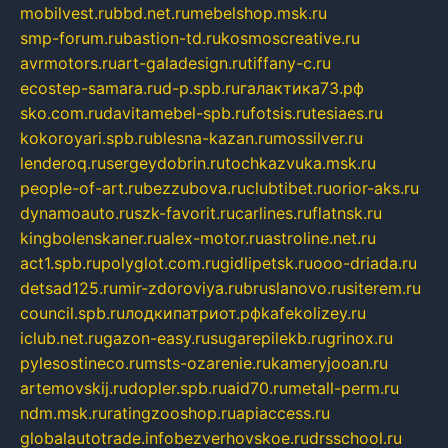
mobilvest.ru
bbd.net.ru
mebelshop.msk.ru
smp-forum.ru
bastion-td.ru
kosmoscreative.ru
avrmotors.ru
art-galadesign.ru
tiffany-c.ru
ecostep-samara.ru
d-p.spb.ru
галактика73.рф
sko.com.ru
davitamebel-spb.ru
fotsis.ru
tesiaes.ru
kokoroyari.spb.ru
blesna-kazan.ru
mossilver.ru
lenderoq.ru
sergeydobrin.ru
tochkazvuka.msk.ru
people-of-art.ru
bezzubova.ru
clubtibet.ru
orior-aks.ru
dynamoauto.ru
szk-favorit.ru
carlines.ru
flatnsk.ru
kingbolenskaner.ru
alex-motor.ru
astroline.net.ru
act1.spb.ru
polyglot.com.ru
gidlipetsk.ru
ooo-driada.ru
detsad125.ru
mir-zdoroviya.ru
bruslanovo.ru
siterem.ru
council.spb.ru
лодкипатриот.рф
kafekolizey.ru
iclub.net.ru
gazon-easy.ru
sugarepilekb.ru
grinox.ru
pylesostineco.ru
msts-ozarenie.ru
kameryjooan.ru
artemovskij.ru
dopler.spb.ru
aid70.ru
metall-perm.ru
ndm.msk.ru
ratingzooshop.ru
apiaccess.ru
globalautotrade.info
bezverhovskoe.ru
drsschool.ru