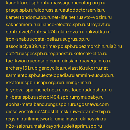
kanotiforet.spb.ru
tutmassage.ru
ecolog.org.ru
praga.spb.ru
falcorussia.ru
autodoctorservis.ru
kamertondom.spb.ru
net-life.net.ru
avto-vozim.ru
sakhcamera.ru
alliance-electro.spb.ru
stroyavt.ru
controlweb1.ru
tdsak74.ru
kinzozo-ru.ru
kvotka.ru
iron-snab.ru
costa-bella.ru
eugrus.pp.ru
associaciya39.ru
primexpo.spb.ru
bezmorchin.ru
ia2.ru
cpt21.ru
ispecspb.ru
regahost.ru
kolosok-elita.ru
tae-kwon.ru
consrio.com.ru
insiam.ru
avegainfo.ru
archery161.ru
bigencyclica.ru
vlast16.ru
korru.net
sarmiento.spb.su
extelopedia.ru
lammin-suo.spb.ru
iskatour.spb.ru
snpi.org.ru
running-line.ru
krygeva-spa.ru
chel.net.ru
rust-loco.ru
dugshop.ru
hl-beta.spb.ru
school494.spb.ru
mymubaby.ru
epoha-metalband.ru
ngr.spb.ru
rusgosnews.com
dieselvostok.ru
24hostel.msk.ru
w-dev.ru
f-ship.ru
regsmi.ru
filmnetwork.ru
malinasp.ru
kinosvin.ru
h2o-salon.ru
malutkayork.ru
deltaprim.spb.ru