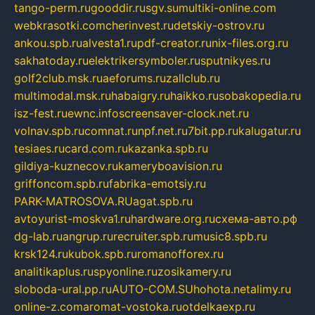
tango-perm.ru
gooddir.ru
sgv.su
multiki-online.com
webkrasotki.com
cherinvest.ru
detskiy-ostrov.ru
ankou.spb.ru
alvesta1.ru
pdf-creator.ru
nix-files.org.ru
sakhatoday.ru
elektrikersymboler.ru
sputnikyes.ru
golf2club.msk.ru
aeforums.ru
zallclub.ru
multimodal.msk.ru
habaigry.ru
haikko.ru
sobakopedia.ru
isz-fest.ru
ewnc.info
screensaver-clock.net.ru
volnav.spb.ru
comnat.ru
npf.net.ru
7bit.pp.ru
kalugatur.ru
tesiaes.ru
card.com.ru
kazanka.spb.ru
gildiya-kuznecov.ru
kameryboavision.ru
griffoncom.spb.ru
fabrika-emotsiy.ru
PARK-MATROSOVA.RU
agat.spb.ru
avtoyurist-moskva1.ru
hardware.org.ru
схема-авто.рф
dg-lab.ru
angrup.ru
recruiter.spb.ru
music8.spb.ru
krsk124.ru
kubok.spb.ru
romanofforex.ru
analitikaplus.ru
spyonline.ru
zosikamery.ru
sloboda-ural.pp.ru
AUTO-COM.SU
hohota.net
alimy.ru
online-z.com
aromat-vostoka.ru
otdelkaexp.ru