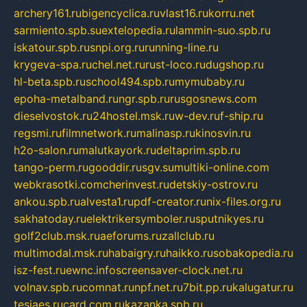
archery161.ru
bigencyclica.ru
vlast16.ru
korru.net
sarmiento.spb.su
extelopedia.ru
lammin-suo.spb.ru
iskatour.spb.ru
snpi.org.ru
running-line.ru
krygeva-spa.ru
chel.net.ru
rust-loco.ru
dugshop.ru
hl-beta.spb.ru
school494.spb.ru
mymubaby.ru
epoha-metalband.ru
ngr.spb.ru
rusgosnews.com
dieselvostok.ru
24hostel.msk.ru
w-dev.ru
f-ship.ru
regsmi.ru
filmnetwork.ru
malinasp.ru
kinosvin.ru
h2o-salon.ru
malutkayork.ru
deltaprim.spb.ru
tango-perm.ru
gooddir.ru
sgv.su
multiki-online.com
webkrasotki.com
cherinvest.ru
detskiy-ostrov.ru
ankou.spb.ru
alvesta1.ru
pdf-creator.ru
nix-files.org.ru
sakhatoday.ru
elektrikersymboler.ru
sputnikyes.ru
golf2club.msk.ru
aeforums.ru
zallclub.ru
multimodal.msk.ru
habaigry.ru
haikko.ru
sobakopedia.ru
isz-fest.ru
ewnc.info
screensaver-clock.net.ru
volnav.spb.ru
comnat.ru
npf.net.ru
7bit.pp.ru
kalugatur.ru
tesiaes.ru
card.com.ru
kazanka.spb.ru