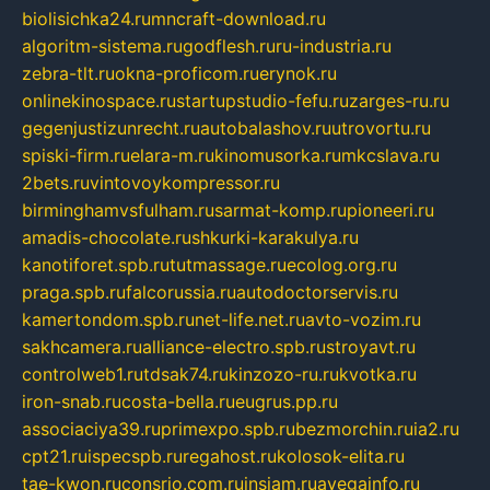
biolisichka24.ru
mncraft-download.ru
algoritm-sistema.ru
godflesh.ru
ru-industria.ru
zebra-tlt.ru
okna-proficom.ru
erynok.ru
onlinekinospace.ru
startupstudio-fefu.ru
zarges-ru.ru
gegenjustizunrecht.ru
autobalashov.ru
utrovortu.ru
spiski-firm.ru
elara-m.ru
kinomusorka.ru
mkcslava.ru
2bets.ru
vintovoykompressor.ru
birminghamvsfulham.ru
sarmat-komp.ru
pioneeri.ru
amadis-chocolate.ru
shkurki-karakulya.ru
kanotiforet.spb.ru
tutmassage.ru
ecolog.org.ru
praga.spb.ru
falcorussia.ru
autodoctorservis.ru
kamertondom.spb.ru
net-life.net.ru
avto-vozim.ru
sakhcamera.ru
alliance-electro.spb.ru
stroyavt.ru
controlweb1.ru
tdsak74.ru
kinzozo-ru.ru
kvotka.ru
iron-snab.ru
costa-bella.ru
eugrus.pp.ru
associaciya39.ru
primexpo.spb.ru
bezmorchin.ru
ia2.ru
cpt21.ru
ispecspb.ru
regahost.ru
kolosok-elita.ru
tae-kwon.ru
consrio.com.ru
insiam.ru
avegainfo.ru