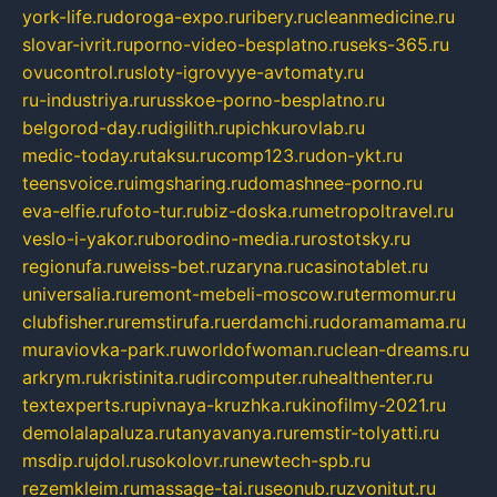
york-life.ru
doroga-expo.ru
ribery.ru
cleanmedicine.ru
slovar-ivrit.ru
porno-video-besplatno.ru
seks-365.ru
ovucontrol.ru
sloty-igrovyye-avtomaty.ru
ru-industriya.ru
russkoe-porno-besplatno.ru
belgorod-day.ru
digilith.ru
pichkurovlab.ru
medic-today.ru
taksu.ru
comp123.ru
don-ykt.ru
teensvoice.ru
imgsharing.ru
domashnee-porno.ru
eva-elfie.ru
foto-tur.ru
biz-doska.ru
metropoltravel.ru
veslo-i-yakor.ru
borodino-media.ru
rostotsky.ru
regionufa.ru
weiss-bet.ru
zaryna.ru
casinotablet.ru
universalia.ru
remont-mebeli-moscow.ru
termomur.ru
clubfisher.ru
remstirufa.ru
erdamchi.ru
doramamama.ru
muraviovka-park.ru
worldofwoman.ru
clean-dreams.ru
arkrym.ru
kristinita.ru
dircomputer.ru
healthenter.ru
textexperts.ru
pivnaya-kruzhka.ru
kinofilmy-2021.ru
demolalapaluza.ru
tanyavanya.ru
remstir-tolyatti.ru
msdip.ru
jdol.ru
sokolovr.ru
newtech-spb.ru
rezemkleim.ru
massage-tai.ru
seonub.ru
zvonitut.ru