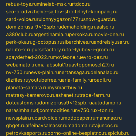
rebus-toys.ru
minelab-msk.ru
rtdco.ru
seo-prodvizhenie-sajtov-stroitelnyh-kompanij.ru
card-voice.ru
rulonnyygazon177.ru
snow-guard.ru
domizbrusa-9x12spb.ru
demaholding.ru
aalse.ru
a380club.ru
argentinamia.ru
perkoka.ru
movie-one.ru
perk-oka.ru
g-octopus.ru
sibarchives.ru
andreislyusar.ru
naruto-x.ru
pursefactory.ru
tor-lyubov-i-grom.ru
spayderhed-2022.ru
movieone.ru
evro-dez.ru
webamator.ru
ma-absolut1.ru
avtopomosch27.ru
nv-750.ru
news-plain.ru
nertansaga.ru
delanalad.ru
dizfiles.ru
youtubefree.ru
aria-family.ru
roadli.ru
planeta-samara.ru
mysmartbuy.ru
matrasy-kemerovo.ru
ashanet.ru
trade-farm.ru
dotcustoms.ru
domizbrusa9x12spb.ru
autodamp.ru
narasimha.ru
djcommodities.ru
nv750.ru
x-ton.ru
newsplain.ru
cardvoice.ru
modopaper.ru
manunae.ru
gbget.ru
alfeihavsalnassr.ru
madoma.ru
tajuncos.ru
petrovkasports.ru
porno-online-besplatno.ru
splclub.ru