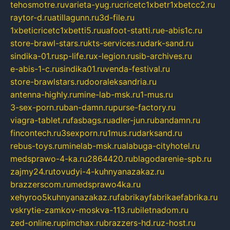
tehosmotre.ru
varieta-yug.ru
cricetc1xbetr1xbetcc2.ru
raytor-d.ru
atillagunn.ru
3d-file.ru
1xbeticricetc1xbetti5.ru
uafoot-statti.ru
e-abis1c.ru
store-brawl-stars.ru
kts-services.ru
dark-sand.ru
sindika-01.ru
sp-life.ru
x-legion.ru
sib-archives.ru
e-abis-1-c.ru
sindika01.ru
venda-festival.ru
store-brawlstars.ru
dooraleksandria.ru
antenna-highly.ru
mine-lab-msk.ru
1-mus.ru
3-sex-porn.ru
ban-damn.ru
purse-factory.ru
viagra-tablet.ru
fasbags.ru
adler-jun.ru
bandamn.ru
fincontech.ru
3sexporn.ru
1mus.ru
darksand.ru
rebus-toys.ru
minelab-msk.ru
alabuga-cityhotel.ru
medsprawo-4-ka.ru
2864420.ru
blagodarenie-spb.ru
zajmy24.ru
tovudyi-4-kuhnyanazakaz.ru
brazzerscom.ru
medsprawo4ka.ru
xehyroo5kuhnyanazakaz.ru
fabrikayfabrikaefabrika.ru
vskrytie-zamkov-moskva-113.ru
biletnadom.ru
zed-online.ru
pimchax.ru
brazzers-hd.ru
z-host.ru