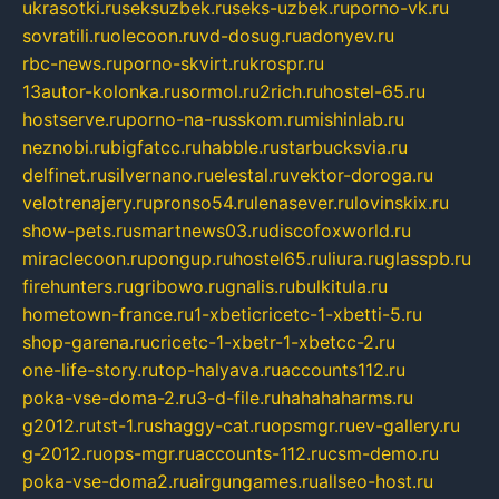
ukrasotki.ru
seksuzbek.ru
seks-uzbek.ru
porno-vk.ru
sovratili.ru
olecoon.ru
vd-dosug.ru
adonyev.ru
rbc-news.ru
porno-skvirt.ru
krospr.ru
13autor-kolonka.ru
sormol.ru
2rich.ru
hostel-65.ru
hostserve.ru
porno-na-russkom.ru
mishinlab.ru
neznobi.ru
bigfatcc.ru
habble.ru
starbucksvia.ru
delfinet.ru
silvernano.ru
elestal.ru
vektor-doroga.ru
velotrenajery.ru
pronso54.ru
lenasever.ru
lovinskix.ru
show-pets.ru
smartnews03.ru
discofoxworld.ru
miraclecoon.ru
pongup.ru
hostel65.ru
liura.ru
glasspb.ru
firehunters.ru
gribowo.ru
gnalis.ru
bulkitula.ru
hometown-france.ru
1-xbeticricetc-1-xbetti-5.ru
shop-garena.ru
cricetc-1-xbetr-1-xbetcc-2.ru
one-life-story.ru
top-halyava.ru
accounts112.ru
poka-vse-doma-2.ru
3-d-file.ru
hahahaharms.ru
g2012.ru
tst-1.ru
shaggy-cat.ru
opsmgr.ru
ev-gallery.ru
g-2012.ru
ops-mgr.ru
accounts-112.ru
csm-demo.ru
poka-vse-doma2.ru
airgungames.ru
allseo-host.ru