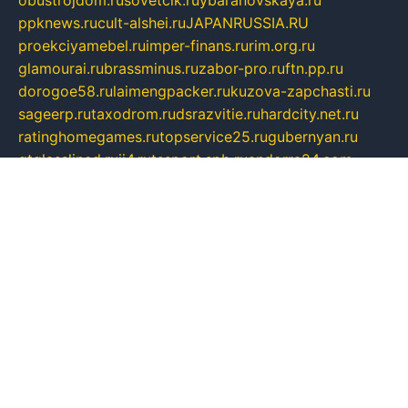
obustrojdom.ru
sovetcik.ru
ybaranovskaya.ru
ppknews.ru
cult-alshei.ru
JAPANRUSSIA.RU
proekciyamebel.ru
imper-finans.ru
rim.org.ru
glamourai.ru
brassminus.ru
zabor-pro.ru
ftn.pp.ru
dorogoe58.ru
laimengpacker.ru
kuzova-zapchasti.ru
sageerp.ru
taxodrom.ru
dsrazvitie.ru
hardcity.net.ru
ratinghomegames.ru
topservice25.ru
gubernyan.ru
gtglasslined.ru
ii4.ru
tssport.spb.ru
andorra24.com
blackwallstreet.ru
oboimos.ru
optim-doors.com.ru
ikuch.ru
nycr.org.ru
npa21.ru
vremya-ch.spb.ru
desert000.ru
ivtorgi.ru
ifiori.ru
catalog-statei.ru
dcv.org.ru
spetsmaster174.ru
ipkameryhiseeu.ru
dum26.ru
ruspol.spb.ru
fr-opendp.ru
kam-solnyshko.ru
cheyenne-arapaho.ru
sevzapmetal.spb.ru
ted-lapidus.spb.ru
parasite-eliminator.ru
sigma-complete.ru
modernworld.ru
dama-moda.ru
eholot-group.ru
sk-nvkz.ru
DRONGOLD.RU
democratia2.ru
i-farmer.ru
mass-sport.org