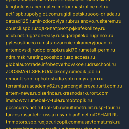
kingbolenskaner.ru
alex-motor.ru
astroline.net.ru
act1.spb.ru
polyglot.com.ru
gidlipetsk.ru
ooo-driada.ru
detsad125.ru
mir-zdoroviya.ru
bruslanovo.ru
siterem.ru
council.spb.ru
лодкипатриот.рф
kafekolizey.ru
iclub.net.ru
gazon-easy.ru
sugarepilekb.ru
grinox.ru
pylesostineco.ru
msts-ozarenie.ru
kameryjooan.ru
artemovskij.ru
dopler.spb.ru
aid70.ru
metall-perm.ru
ndm.msk.ru
ratingzooshop.ru
apiaccess.ru
globalautotrade.info
bezverhovskoe.ru
drsschool.ru
ZOOSMART.SPB.RU
dalakony.ru
medikijob.ru
remontt.spb.ru
photostudia.spb.ru
myragon.ru
terramia.ru
academy62.ru
gardengallereya.ru
rti.com.ru
artem-news.ru
biserinca.ru
krasnodarkurort.com
imshowtv.ru
mebel-v-tule.ru
mobtopik.ru
pcsecurity.net.ru
tool-sib.ru
multimetrunit.ru
sp-tour.ru
fan-cs.ru
santeh-russia.ru
symbian9.net.ru
DSHAIR.RU
tmmotors.spb.ru
xjocuricopii.com
musavtomat.msk.ru