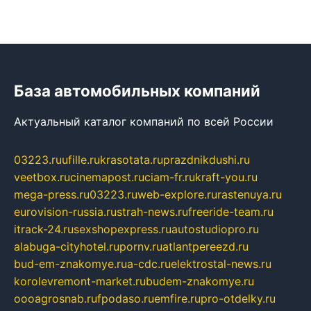
База автомобильных компаний
Актуальный каталог компаний по всей России
03223.ru
ufille.ru
krasotata.ru
prazdnikdushi.ru
veetbox.ru
cinemapost.ru
ciam-fr.ru
kraft-you.ru
mega-press.ru
03223.ru
web-explore.ru
rastenuya.ru
eurovision-russia.ru
strah-news.ru
freeride-team.ru
itrack-24.ru
sexshopexpress.ru
autostudiopro.ru
alabuga-cityhotel.ru
pornv.ru
atlantpereezd.ru
bud-em-znakomye.ru
a-cdc.ru
elektrostal-news.ru
korolevremont-market.ru
budem-znakomye.ru
oooagrosnab.ru
fpodaso.ru
emfire.ru
pro-otdelky.ru