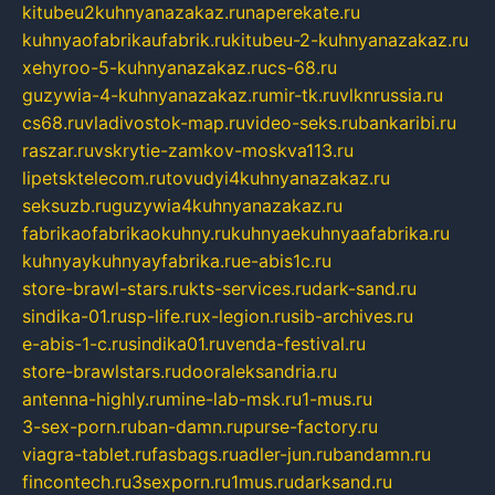
kitubeu2kuhnyanazakaz.ru
naperekate.ru
kuhnyaofabrikaufabrik.ru
kitubeu-2-kuhnyanazakaz.ru
xehyroo-5-kuhnyanazakaz.ru
cs-68.ru
guzywia-4-kuhnyanazakaz.ru
mir-tk.ru
vlknrussia.ru
cs68.ru
vladivostok-map.ru
video-seks.ru
bankaribi.ru
raszar.ru
vskrytie-zamkov-moskva113.ru
lipetsktelecom.ru
tovudyi4kuhnyanazakaz.ru
seksuzb.ru
guzywia4kuhnyanazakaz.ru
fabrikaofabrikaokuhny.ru
kuhnyaekuhnyaafabrika.ru
kuhnyaykuhnyayfabrika.ru
e-abis1c.ru
store-brawl-stars.ru
kts-services.ru
dark-sand.ru
sindika-01.ru
sp-life.ru
x-legion.ru
sib-archives.ru
e-abis-1-c.ru
sindika01.ru
venda-festival.ru
store-brawlstars.ru
dooraleksandria.ru
antenna-highly.ru
mine-lab-msk.ru
1-mus.ru
3-sex-porn.ru
ban-damn.ru
purse-factory.ru
viagra-tablet.ru
fasbags.ru
adler-jun.ru
bandamn.ru
fincontech.ru
3sexporn.ru
1mus.ru
darksand.ru