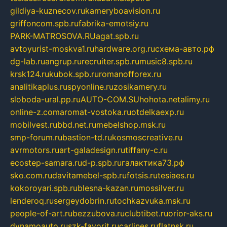
gildiya-kuznecov.ru
kameryboavision.ru
griffoncom.spb.ru
fabrika-emotsiy.ru
PARK-MATROSOVA.RU
agat.spb.ru
avtoyurist-moskva1.ru
hardware.org.ru
схема-авто.рф
dg-lab.ru
angrup.ru
recruiter.spb.ru
music8.spb.ru
krsk124.ru
kubok.spb.ru
romanofforex.ru
analitikaplus.ru
spyonline.ru
zosikamery.ru
sloboda-ural.pp.ru
AUTO-COM.SU
hohota.net
alimy.ru
online-z.com
aromat-vostoka.ru
otdelkaexp.ru
mobilvest.ru
bbd.net.ru
mebelshop.msk.ru
smp-forum.ru
bastion-td.ru
kosmoscreative.ru
avrmotors.ru
art-galadesign.ru
tiffany-c.ru
ecostep-samara.ru
d-p.spb.ru
галактика73.рф
sko.com.ru
davitamebel-spb.ru
fotsis.ru
tesiaes.ru
kokoroyari.spb.ru
blesna-kazan.ru
mossilver.ru
lenderoq.ru
sergeydobrin.ru
tochkazvuka.msk.ru
people-of-art.ru
bezzubova.ru
clubtibet.ru
orior-aks.ru
dynamoauto.ru
szk-favorit.ru
carlines.ru
flatnsk.ru