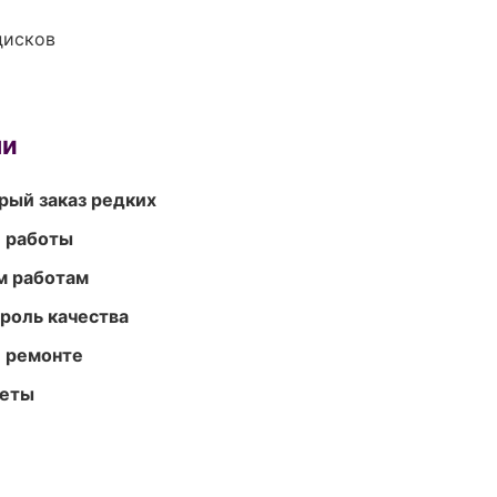
дисков
ми
рый заказ редких
е работы
м работам
роль качества
и ремонте
меты