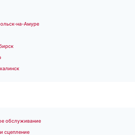
мольск-на-Амуре
ибирск
р
халинск
кое обслуживание
 и сцепление