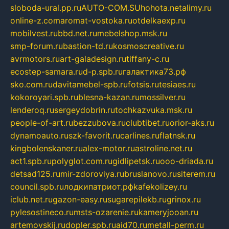
sloboda-ural.pp.ru
AUTO-COM.SU
hohota.net
alimy.ru
online-z.com
aromat-vostoka.ru
otdelkaexp.ru
mobilvest.ru
bbd.net.ru
mebelshop.msk.ru
smp-forum.ru
bastion-td.ru
kosmoscreative.ru
avrmotors.ru
art-galadesign.ru
tiffany-c.ru
ecostep-samara.ru
d-p.spb.ru
галактика73.рф
sko.com.ru
davitamebel-spb.ru
fotsis.ru
tesiaes.ru
kokoroyari.spb.ru
blesna-kazan.ru
mossilver.ru
lenderoq.ru
sergeydobrin.ru
tochkazvuka.msk.ru
people-of-art.ru
bezzubova.ru
clubtibet.ru
orior-aks.ru
dynamoauto.ru
szk-favorit.ru
carlines.ru
flatnsk.ru
kingbolenskaner.ru
alex-motor.ru
astroline.net.ru
act1.spb.ru
polyglot.com.ru
gidlipetsk.ru
ooo-driada.ru
detsad125.ru
mir-zdoroviya.ru
bruslanovo.ru
siterem.ru
council.spb.ru
лодкипатриот.рф
kafekolizey.ru
iclub.net.ru
gazon-easy.ru
sugarepilekb.ru
grinox.ru
pylesostineco.ru
msts-ozarenie.ru
kameryjooan.ru
artemovskij.ru
dopler.spb.ru
aid70.ru
metall-perm.ru