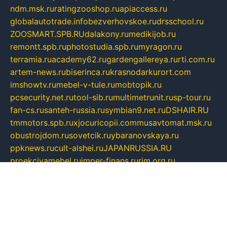
ndm.msk.ru
ratingzooshop.ru
apiaccess.ru
globalautotrade.info
bezverhovskoe.ru
drsschool.ru
ZOOSMART.SPB.RU
dalakony.ru
medikijob.ru
remontt.spb.ru
photostudia.spb.ru
myragon.ru
terramia.ru
academy62.ru
gardengallereya.ru
rti.com.ru
artem-news.ru
biserinca.ru
krasnodarkurort.com
imshowtv.ru
mebel-v-tule.ru
mobtopik.ru
pcsecurity.net.ru
tool-sib.ru
multimetrunit.ru
sp-tour.ru
fan-cs.ru
santeh-russia.ru
symbian9.net.ru
DSHAIR.RU
tmmotors.spb.ru
xjocuricopii.com
musavtomat.msk.ru
obustrojdom.ru
sovetcik.ru
ybaranovskaya.ru
ppknews.ru
cult-alshei.ru
JAPANRUSSIA.RU
proekciyamebel.ru
imper-finans.ru
rim.org.ru
glamourai.ru
brassminus.ru
zabor-pro.ru
ftn.pp.ru
dorogoe58.ru
laimengpacker.ru
kuzova-zapchasti.ru
sageerp.ru
taxodrom.ru
dsrazvitie.ru
hardcity.net.ru
ratinghomegames.ru
topservice25.ru
gubernyan.ru
gtglasslined.ru
ii4.ru
tssport.spb.ru
andorra24.com