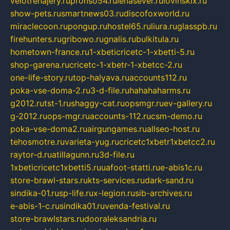
velotrenajery.ru
pronso54.ru
lenasever.ru
lovinskix.ru
show-pets.ru
smartnews03.ru
discofoxworld.ru
miraclecoon.ru
pongup.ru
hostel65.ru
liura.ru
glasspb.ru
firehunters.ru
gribowo.ru
gnalis.ru
bulkitula.ru
hometown-france.ru
1-xbeticricetc-1-xbetti-5.ru
shop-garena.ru
cricetc-1-xbetr-1-xbetcc-2.ru
one-life-story.ru
top-halyava.ru
accounts112.ru
poka-vse-doma-2.ru
3-d-file.ru
hahahaharms.ru
g2012.ru
tst-1.ru
shaggy-cat.ru
opsmgr.ru
ev-gallery.ru
g-2012.ru
ops-mgr.ru
accounts-112.ru
csm-demo.ru
poka-vse-doma2.ru
airgungames.ru
allseo-host.ru
tehosmotre.ru
varieta-yug.ru
cricetc1xbetr1xbetcc2.ru
raytor-d.ru
atillagunn.ru
3d-file.ru
1xbeticricetc1xbetti5.ru
uafoot-statti.ru
e-abis1c.ru
store-brawl-stars.ru
kts-services.ru
dark-sand.ru
sindika-01.ru
sp-life.ru
x-legion.ru
sib-archives.ru
e-abis-1-c.ru
sindika01.ru
venda-festival.ru
store-brawlstars.ru
dooraleksandria.ru