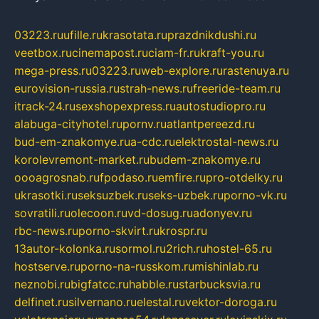
03223.ru
ufille.ru
krasotata.ru
prazdnikdushi.ru
veetbox.ru
cinemapost.ru
ciam-fr.ru
kraft-you.ru
mega-press.ru
03223.ru
web-explore.ru
rastenuya.ru
eurovision-russia.ru
strah-news.ru
freeride-team.ru
itrack-24.ru
sexshopexpress.ru
autostudiopro.ru
alabuga-cityhotel.ru
pornv.ru
atlantpereezd.ru
bud-em-znakomye.ru
a-cdc.ru
elektrostal-news.ru
korolevremont-market.ru
budem-znakomye.ru
oooagrosnab.ru
fpodaso.ru
emfire.ru
pro-otdelky.ru
ukrasotki.ru
seksuzbek.ru
seks-uzbek.ru
porno-vk.ru
sovratili.ru
olecoon.ru
vd-dosug.ru
adonyev.ru
rbc-news.ru
porno-skvirt.ru
krospr.ru
13autor-kolonka.ru
sormol.ru
2rich.ru
hostel-65.ru
hostserve.ru
porno-na-russkom.ru
mishinlab.ru
neznobi.ru
bigfatcc.ru
habble.ru
starbucksvia.ru
delfinet.ru
silvernano.ru
elestal.ru
vektor-doroga.ru