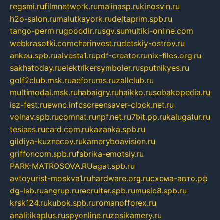
regsmi.ru
filmnetwork.ru
malinasp.ru
kinosvin.ru
h2o-salon.ru
malutkayork.ru
deltaprim.spb.ru
tango-perm.ru
gooddir.ru
sgv.su
multiki-online.com
webkrasotki.com
cherinvest.ru
detskiy-ostrov.ru
ankou.spb.ru
alvesta1.ru
pdf-creator.ru
nix-files.org.ru
sakhatoday.ru
elektrikersymboler.ru
sputnikyes.ru
golf2club.msk.ru
aeforums.ru
zallclub.ru
multimodal.msk.ru
habaigry.ru
haikko.ru
sobakopedia.ru
isz-fest.ru
ewnc.info
screensaver-clock.net.ru
volnav.spb.ru
comnat.ru
npf.net.ru
7bit.pp.ru
kalugatur.ru
tesiaes.ru
card.com.ru
kazanka.spb.ru
gildiya-kuznecov.ru
kameryboavision.ru
griffoncom.spb.ru
fabrika-emotsiy.ru
PARK-MATROSOVA.RU
agat.spb.ru
avtoyurist-moskva1.ru
hardware.org.ru
схема-авто.рф
dg-lab.ru
angrup.ru
recruiter.spb.ru
music8.spb.ru
krsk124.ru
kubok.spb.ru
romanofforex.ru
analitikaplus.ru
spyonline.ru
zosikamery.ru