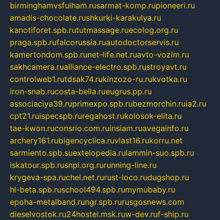
birminghamvsfulham.ru
sarmat-komp.ru
pioneeri.ru
amadis-chocolate.ru
shkurki-karakulya.ru
kanotiforet.spb.ru
tutmassage.ru
ecolog.org.ru
praga.spb.ru
falcorussia.ru
autodoctorservis.ru
kamertondom.spb.ru
net-life.net.ru
avto-vozim.ru
sakhcamera.ru
alliance-electro.spb.ru
stroyavt.ru
controlweb1.ru
tdsak74.ru
kinzozo-ru.ru
kvotka.ru
iron-snab.ru
costa-bella.ru
eugrus.pp.ru
associaciya39.ru
primexpo.spb.ru
bezmorchin.ru
ia2.ru
cpt21.ru
ispecspb.ru
regahost.ru
kolosok-elita.ru
tae-kwon.ru
consrio.com.ru
insiam.ru
avegainfo.ru
archery161.ru
bigencyclica.ru
vlast16.ru
korru.net
sarmiento.spb.su
extelopedia.ru
lammin-suo.spb.ru
iskatour.spb.ru
snpi.org.ru
running-line.ru
krygeva-spa.ru
chel.net.ru
rust-loco.ru
dugshop.ru
hl-beta.spb.ru
school494.spb.ru
mymubaby.ru
epoha-metalband.ru
ngr.spb.ru
rusgosnews.com
dieselvostok.ru
24hostel.msk.ru
w-dev.ru
f-ship.ru