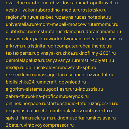
eva-elfie.ru
foto-tur.ru
biz-doska.ru
metropoltravel.ru
veslo-i-yakor.ru
borodino-media.ru
rostotsky.ru
regionufa.ru
weiss-bet.ru
zaryna.ru
casinotablet.ru
universalia.ru
remont-mebeli-moscow.ru
termomur.ru
clubfisher.ru
remstirufa.ru
erdamchi.ru
doramamama.ru
muraviovka-park.ru
worldofwoman.ru
clean-dreams.ru
arkrym.ru
kristinita.ru
dircomputer.ru
healthenter.ru
textexperts.ru
pivnaya-kruzhka.ru
kinofilmy-2021.ru
demolalapaluza.ru
tanyavanya.ru
remstir-tolyatti.ru
msdip.ru
jdol.ru
sokolovr.ru
newtech-spb.ru
rezemkleim.ru
massage-tai.ru
seonub.ru
zvonitut.ru
biolisichka24.ru
mncraft-download.ru
algoritm-sistema.ru
godflesh.ru
ru-industria.ru
zebra-tlt.ru
okna-proficom.ru
erynok.ru
onlinekinospace.ru
startupstudio-fefu.ru
zarges-ru.ru
gegenjustizunrecht.ru
autobalashov.ru
utrovortu.ru
spiski-firm.ru
elara-m.ru
kinomusorka.ru
mkcslava.ru
2bets.ru
vintovoykompressor.ru