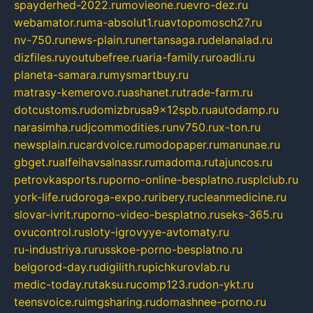
spayderhed-2022.ru
movieone.ru
evro-dez.ru
webamator.ru
ma-absolut1.ru
avtopomosch27.ru
nv-750.ru
news-plain.ru
nertansaga.ru
delanalad.ru
dizfiles.ru
youtubefree.ru
aria-family.ru
roadli.ru
planeta-samara.ru
mysmartbuy.ru
matrasy-kemerovo.ru
ashanet.ru
trade-farm.ru
dotcustoms.ru
domizbrusa9x12spb.ru
autodamp.ru
narasimha.ru
djcommodities.ru
nv750.ru
x-ton.ru
newsplain.ru
cardvoice.ru
modopaper.ru
manunae.ru
gbget.ru
alfeihavsalnassr.ru
madoma.ru
tajuncos.ru
petrovkasports.ru
porno-online-besplatno.ru
splclub.ru
york-life.ru
doroga-expo.ru
ribery.ru
cleanmedicine.ru
slovar-ivrit.ru
porno-video-besplatno.ru
seks-365.ru
ovucontrol.ru
sloty-igrovyye-avtomaty.ru
ru-industriya.ru
russkoe-porno-besplatno.ru
belgorod-day.ru
digilith.ru
pichkurovlab.ru
medic-today.ru
taksu.ru
comp123.ru
don-ykt.ru
teensvoice.ru
imgsharing.ru
domashnee-porno.ru