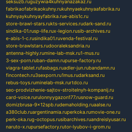
seksuzb.ru
guzywia4kuhnyanazakaz.ru
fabrikaofabrikaokuhny.ru
kuhnyaekuhnyaafabrika.ru
kuhnyaykuhnyayfabrika.ru
e-abis1c.ru
store-brawl-stars.ru
kts-services.ru
dark-sand.ru
sindika-01.ru
sp-life.ru
x-legion.ru
sib-archives.ru
e-abis-1-c.ru
sindika01.ru
venda-festival.ru
store-brawlstars.ru
dooraleksandria.ru
antenna-highly.ru
mine-lab-msk.ru
1-mus.ru
3-sex-porn.ru
ban-damn.ru
purse-factory.ru
viagra-tablet.ru
fasbags.ru
adler-jun.ru
bandamn.ru
fincontech.ru
3sexporn.ru
1mus.ru
darksand.ru
rebus-toys.ru
minelab-msk.ru
rtdco.ru
seo-prodvizhenie-sajtov-stroitelnyh-kompanij.ru
card-voice.ru
rulonnyygazon177.ru
snow-guard.ru
domizbrusa-9x12spb.ru
demaholding.ru
aalse.ru
a380club.ru
argentinamia.ru
perkoka.ru
movie-one.ru
perk-oka.ru
g-octopus.ru
sibarchives.ru
andreislyusar.ru
naruto-x.ru
pursefactory.ru
tor-lyubov-i-grom.ru