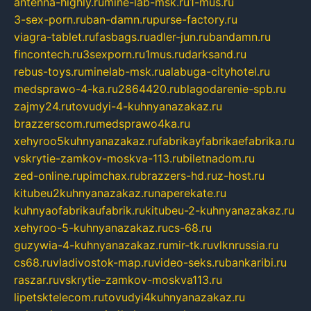
antenna-highly.ru
mine-lab-msk.ru
1-mus.ru
3-sex-porn.ru
ban-damn.ru
purse-factory.ru
viagra-tablet.ru
fasbags.ru
adler-jun.ru
bandamn.ru
fincontech.ru
3sexporn.ru
1mus.ru
darksand.ru
rebus-toys.ru
minelab-msk.ru
alabuga-cityhotel.ru
medsprawo-4-ka.ru
2864420.ru
blagodarenie-spb.ru
zajmy24.ru
tovudyi-4-kuhnyanazakaz.ru
brazzerscom.ru
medsprawo4ka.ru
xehyroo5kuhnyanazakaz.ru
fabrikayfabrikaefabrika.ru
vskrytie-zamkov-moskva-113.ru
biletnadom.ru
zed-online.ru
pimchax.ru
brazzers-hd.ru
z-host.ru
kitubeu2kuhnyanazakaz.ru
naperekate.ru
kuhnyaofabrikaufabrik.ru
kitubeu-2-kuhnyanazakaz.ru
xehyroo-5-kuhnyanazakaz.ru
cs-68.ru
guzywia-4-kuhnyanazakaz.ru
mir-tk.ru
vlknrussia.ru
cs68.ru
vladivostok-map.ru
video-seks.ru
bankaribi.ru
raszar.ru
vskrytie-zamkov-moskva113.ru
lipetsktelecom.ru
tovudyi4kuhnyanazakaz.ru