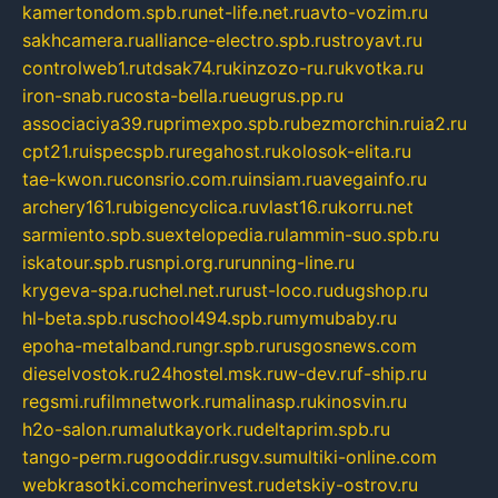
kamertondom.spb.ru
net-life.net.ru
avto-vozim.ru
sakhcamera.ru
alliance-electro.spb.ru
stroyavt.ru
controlweb1.ru
tdsak74.ru
kinzozo-ru.ru
kvotka.ru
iron-snab.ru
costa-bella.ru
eugrus.pp.ru
associaciya39.ru
primexpo.spb.ru
bezmorchin.ru
ia2.ru
cpt21.ru
ispecspb.ru
regahost.ru
kolosok-elita.ru
tae-kwon.ru
consrio.com.ru
insiam.ru
avegainfo.ru
archery161.ru
bigencyclica.ru
vlast16.ru
korru.net
sarmiento.spb.su
extelopedia.ru
lammin-suo.spb.ru
iskatour.spb.ru
snpi.org.ru
running-line.ru
krygeva-spa.ru
chel.net.ru
rust-loco.ru
dugshop.ru
hl-beta.spb.ru
school494.spb.ru
mymubaby.ru
epoha-metalband.ru
ngr.spb.ru
rusgosnews.com
dieselvostok.ru
24hostel.msk.ru
w-dev.ru
f-ship.ru
regsmi.ru
filmnetwork.ru
malinasp.ru
kinosvin.ru
h2o-salon.ru
malutkayork.ru
deltaprim.spb.ru
tango-perm.ru
gooddir.ru
sgv.su
multiki-online.com
webkrasotki.com
cherinvest.ru
detskiy-ostrov.ru