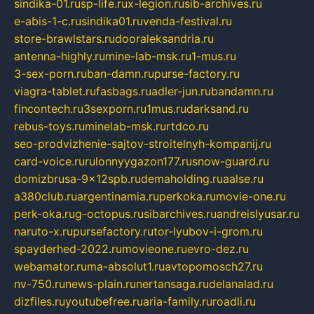
sindika-01.ru
sp-life.ru
x-legion.ru
sib-archives.ru
e-abis-1-c.ru
sindika01.ru
venda-festival.ru
store-brawlstars.ru
dooraleksandria.ru
antenna-highly.ru
mine-lab-msk.ru
1-mus.ru
3-sex-porn.ru
ban-damn.ru
purse-factory.ru
viagra-tablet.ru
fasbags.ru
adler-jun.ru
bandamn.ru
fincontech.ru
3sexporn.ru
1mus.ru
darksand.ru
rebus-toys.ru
minelab-msk.ru
rtdco.ru
seo-prodvizhenie-sajtov-stroitelnyh-kompanij.ru
card-voice.ru
rulonnyygazon177.ru
snow-guard.ru
domizbrusa-9x12spb.ru
demaholding.ru
aalse.ru
a380club.ru
argentinamia.ru
perkoka.ru
movie-one.ru
perk-oka.ru
g-octopus.ru
sibarchives.ru
andreislyusar.ru
naruto-x.ru
pursefactory.ru
tor-lyubov-i-grom.ru
spayderhed-2022.ru
movieone.ru
evro-dez.ru
webamator.ru
ma-absolut1.ru
avtopomosch27.ru
nv-750.ru
news-plain.ru
nertansaga.ru
delanalad.ru
dizfiles.ru
youtubefree.ru
aria-family.ru
roadli.ru