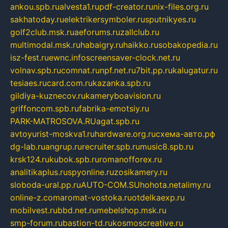
ankou.spb.ru
alvesta1.ru
pdf-creator.ru
nix-files.org.ru
sakhatoday.ru
elektrikersymboler.ru
sputnikyes.ru
golf2club.msk.ru
aeforums.ru
zallclub.ru
multimodal.msk.ru
habaigry.ru
haikko.ru
sobakopedia.ru
isz-fest.ru
ewnc.info
screensaver-clock.net.ru
volnav.spb.ru
comnat.ru
npf.net.ru
7bit.pp.ru
kalugatur.ru
tesiaes.ru
card.com.ru
kazanka.spb.ru
gildiya-kuznecov.ru
kameryboavision.ru
griffoncom.spb.ru
fabrika-emotsiy.ru
PARK-MATROSOVA.RU
agat.spb.ru
avtoyurist-moskva1.ru
hardware.org.ru
схема-авто.рф
dg-lab.ru
angrup.ru
recruiter.spb.ru
music8.spb.ru
krsk124.ru
kubok.spb.ru
romanofforex.ru
analitikaplus.ru
spyonline.ru
zosikamery.ru
sloboda-ural.pp.ru
AUTO-COM.SU
hohota.net
alimy.ru
online-z.com
aromat-vostoka.ru
otdelkaexp.ru
mobilvest.ru
bbd.net.ru
mebelshop.msk.ru
smp-forum.ru
bastion-td.ru
kosmoscreative.ru