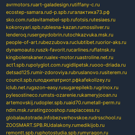
avrmotors.ru
art-galadesign.ru
tiffany-c.ru
ecostep-samara.ru
d-p.spb.ru
галактика73.рф
sko.com.ru
davitamebel-spb.ru
fotsis.ru
tesiaes.ru
kokoroyari.spb.ru
blesna-kazan.ru
mossilver.ru
lenderoq.ru
sergeydobrin.ru
tochkazvuka.msk.ru
people-of-art.ru
bezzubova.ru
clubtibet.ru
orior-aks.ru
dynamoauto.ru
szk-favorit.ru
carlines.ru
flatnsk.ru
kingbolenskaner.ru
alex-motor.ru
astroline.net.ru
act1.spb.ru
polyglot.com.ru
gidlipetsk.ru
ooo-driada.ru
detsad125.ru
mir-zdoroviya.ru
bruslanovo.ru
siterem.ru
council.spb.ru
лодкипатриот.рф
kafekolizey.ru
iclub.net.ru
gazon-easy.ru
sugarepilekb.ru
grinox.ru
pylesostineco.ru
msts-ozarenie.ru
kameryjooan.ru
artemovskij.ru
dopler.spb.ru
aid70.ru
metall-perm.ru
ndm.msk.ru
ratingzooshop.ru
apiaccess.ru
globalautotrade.info
bezverhovskoe.ru
drsschool.ru
ZOOSMART.SPB.RU
dalakony.ru
medikijob.ru
remontt.spb.ru
photostudia.spb.ru
myragon.ru