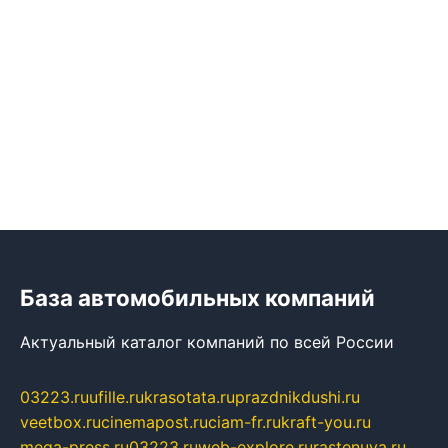
База автомобильных компаний
Актуальный каталог компаний по всей России
03223.ru
ufille.ru
krasotata.ru
prazdnikdushi.ru
veetbox.ru
cinemapost.ru
ciam-fr.ru
kraft-you.ru
mega-press.ru
03223.ru
web-explore.ru
rastenuya.ru