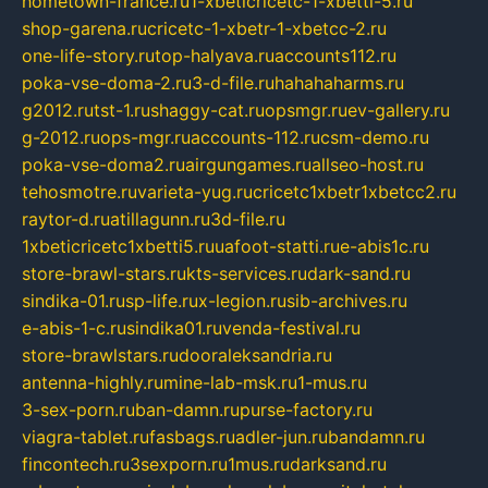
hometown-france.ru
1-xbeticricetc-1-xbetti-5.ru
shop-garena.ru
cricetc-1-xbetr-1-xbetcc-2.ru
one-life-story.ru
top-halyava.ru
accounts112.ru
poka-vse-doma-2.ru
3-d-file.ru
hahahaharms.ru
g2012.ru
tst-1.ru
shaggy-cat.ru
opsmgr.ru
ev-gallery.ru
g-2012.ru
ops-mgr.ru
accounts-112.ru
csm-demo.ru
poka-vse-doma2.ru
airgungames.ru
allseo-host.ru
tehosmotre.ru
varieta-yug.ru
cricetc1xbetr1xbetcc2.ru
raytor-d.ru
atillagunn.ru
3d-file.ru
1xbeticricetc1xbetti5.ru
uafoot-statti.ru
e-abis1c.ru
store-brawl-stars.ru
kts-services.ru
dark-sand.ru
sindika-01.ru
sp-life.ru
x-legion.ru
sib-archives.ru
e-abis-1-c.ru
sindika01.ru
venda-festival.ru
store-brawlstars.ru
dooraleksandria.ru
antenna-highly.ru
mine-lab-msk.ru
1-mus.ru
3-sex-porn.ru
ban-damn.ru
purse-factory.ru
viagra-tablet.ru
fasbags.ru
adler-jun.ru
bandamn.ru
fincontech.ru
3sexporn.ru
1mus.ru
darksand.ru