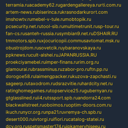
terramia.ru
academy62.ru
gardengallereya.ru
rti.com.ru
artem-news.ru
biserinca.ru
krasnodarkurort.com
imshowtv.ru
mebel-v-tule.ru
mobtopik.ru
pcsecurity.net.ru
tool-sib.ru
multimetrunit.ru
sp-tour.ru
fan-cs.ru
santeh-russia.ru
symbian9.net.ru
DSHAIR.RU
tmmotors.spb.ru
xjocuricopii.com
musavtomat.msk.ru
obustrojdom.ru
sovetcik.ru
ybaranovskaya.ru
ppknews.ru
cult-alshei.ru
JAPANRUSSIA.RU
proekciyamebel.ru
imper-finans.ru
rim.org.ru
glamourai.ru
brassminus.ru
zabor-pro.ru
ftn.pp.ru
dorogoe58.ru
laimengpacker.ru
kuzova-zapchasti.ru
sageerp.ru
taxodrom.ru
dsrazvitie.ru
hardcity.net.ru
ratinghomegames.ru
topservice25.ru
gubernyan.ru
gtglasslined.ru
ii4.ru
tssport.spb.ru
andorra24.com
blackwallstreet.ru
oboimos.ru
optim-doors.com.ru
ikuch.ru
nycr.org.ru
npa21.ru
vremya-ch.spb.ru
desert000.ru
ivtorgi.ru
ifiori.ru
catalog-statei.ru
dcv.org.ru
spetsmaster174.ru
ipkameryhiseeu.ru