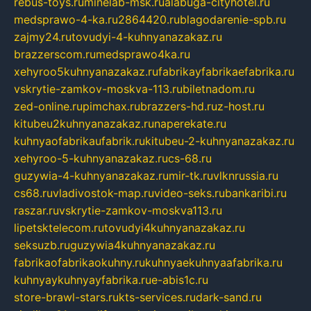
rebus-toys.ru
minelab-msk.ru
alabuga-cityhotel.ru
medsprawo-4-ka.ru
2864420.ru
blagodarenie-spb.ru
zajmy24.ru
tovudyi-4-kuhnyanazakaz.ru
brazzerscom.ru
medsprawo4ka.ru
xehyroo5kuhnyanazakaz.ru
fabrikayfabrikaefabrika.ru
vskrytie-zamkov-moskva-113.ru
biletnadom.ru
zed-online.ru
pimchax.ru
brazzers-hd.ru
z-host.ru
kitubeu2kuhnyanazakaz.ru
naperekate.ru
kuhnyaofabrikaufabrik.ru
kitubeu-2-kuhnyanazakaz.ru
xehyroo-5-kuhnyanazakaz.ru
cs-68.ru
guzywia-4-kuhnyanazakaz.ru
mir-tk.ru
vlknrussia.ru
cs68.ru
vladivostok-map.ru
video-seks.ru
bankaribi.ru
raszar.ru
vskrytie-zamkov-moskva113.ru
lipetsktelecom.ru
tovudyi4kuhnyanazakaz.ru
seksuzb.ru
guzywia4kuhnyanazakaz.ru
fabrikaofabrikaokuhny.ru
kuhnyaekuhnyaafabrika.ru
kuhnyaykuhnyayfabrika.ru
e-abis1c.ru
store-brawl-stars.ru
kts-services.ru
dark-sand.ru