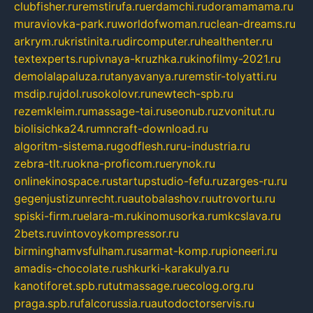
clubfisher.ru
remstirufa.ru
erdamchi.ru
doramamama.ru
muraviovka-park.ru
worldofwoman.ru
clean-dreams.ru
arkrym.ru
kristinita.ru
dircomputer.ru
healthenter.ru
textexperts.ru
pivnaya-kruzhka.ru
kinofilmy-2021.ru
demolalapaluza.ru
tanyavanya.ru
remstir-tolyatti.ru
msdip.ru
jdol.ru
sokolovr.ru
newtech-spb.ru
rezemkleim.ru
massage-tai.ru
seonub.ru
zvonitut.ru
biolisichka24.ru
mncraft-download.ru
algoritm-sistema.ru
godflesh.ru
ru-industria.ru
zebra-tlt.ru
okna-proficom.ru
erynok.ru
onlinekinospace.ru
startupstudio-fefu.ru
zarges-ru.ru
gegenjustizunrecht.ru
autobalashov.ru
utrovortu.ru
spiski-firm.ru
elara-m.ru
kinomusorka.ru
mkcslava.ru
2bets.ru
vintovoykompressor.ru
birminghamvsfulham.ru
sarmat-komp.ru
pioneeri.ru
amadis-chocolate.ru
shkurki-karakulya.ru
kanotiforet.spb.ru
tutmassage.ru
ecolog.org.ru
praga.spb.ru
falcorussia.ru
autodoctorservis.ru