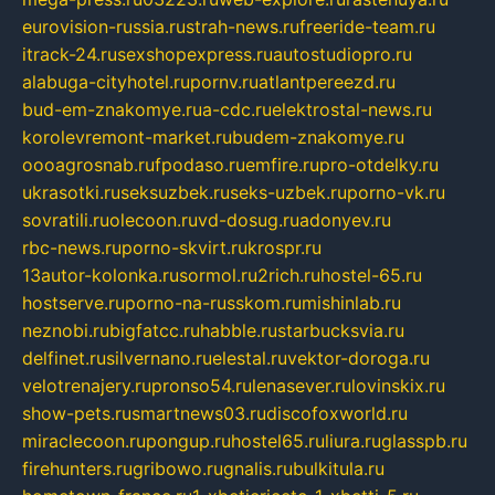
eurovision-russia.ru
strah-news.ru
freeride-team.ru
itrack-24.ru
sexshopexpress.ru
autostudiopro.ru
alabuga-cityhotel.ru
pornv.ru
atlantpereezd.ru
bud-em-znakomye.ru
a-cdc.ru
elektrostal-news.ru
korolevremont-market.ru
budem-znakomye.ru
oooagrosnab.ru
fpodaso.ru
emfire.ru
pro-otdelky.ru
ukrasotki.ru
seksuzbek.ru
seks-uzbek.ru
porno-vk.ru
sovratili.ru
olecoon.ru
vd-dosug.ru
adonyev.ru
rbc-news.ru
porno-skvirt.ru
krospr.ru
13autor-kolonka.ru
sormol.ru
2rich.ru
hostel-65.ru
hostserve.ru
porno-na-russkom.ru
mishinlab.ru
neznobi.ru
bigfatcc.ru
habble.ru
starbucksvia.ru
delfinet.ru
silvernano.ru
elestal.ru
vektor-doroga.ru
velotrenajery.ru
pronso54.ru
lenasever.ru
lovinskix.ru
show-pets.ru
smartnews03.ru
discofoxworld.ru
miraclecoon.ru
pongup.ru
hostel65.ru
liura.ru
glasspb.ru
firehunters.ru
gribowo.ru
gnalis.ru
bulkitula.ru