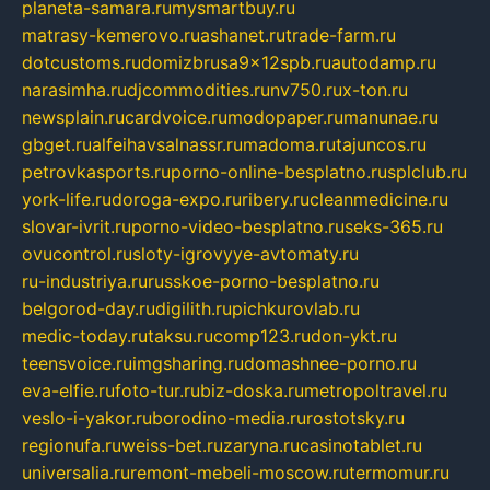
planeta-samara.ru
mysmartbuy.ru
matrasy-kemerovo.ru
ashanet.ru
trade-farm.ru
dotcustoms.ru
domizbrusa9x12spb.ru
autodamp.ru
narasimha.ru
djcommodities.ru
nv750.ru
x-ton.ru
newsplain.ru
cardvoice.ru
modopaper.ru
manunae.ru
gbget.ru
alfeihavsalnassr.ru
madoma.ru
tajuncos.ru
petrovkasports.ru
porno-online-besplatno.ru
splclub.ru
york-life.ru
doroga-expo.ru
ribery.ru
cleanmedicine.ru
slovar-ivrit.ru
porno-video-besplatno.ru
seks-365.ru
ovucontrol.ru
sloty-igrovyye-avtomaty.ru
ru-industriya.ru
russkoe-porno-besplatno.ru
belgorod-day.ru
digilith.ru
pichkurovlab.ru
medic-today.ru
taksu.ru
comp123.ru
don-ykt.ru
teensvoice.ru
imgsharing.ru
domashnee-porno.ru
eva-elfie.ru
foto-tur.ru
biz-doska.ru
metropoltravel.ru
veslo-i-yakor.ru
borodino-media.ru
rostotsky.ru
regionufa.ru
weiss-bet.ru
zaryna.ru
casinotablet.ru
universalia.ru
remont-mebeli-moscow.ru
termomur.ru