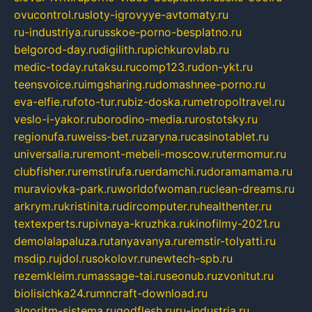
ovucontrol.ru
sloty-igrovyye-avtomaty.ru
ru-industriya.ru
russkoe-porno-besplatno.ru
belgorod-day.ru
digilith.ru
pichkurovlab.ru
medic-today.ru
taksu.ru
comp123.ru
don-ykt.ru
teensvoice.ru
imgsharing.ru
domashnee-porno.ru
eva-elfie.ru
foto-tur.ru
biz-doska.ru
metropoltravel.ru
veslo-i-yakor.ru
borodino-media.ru
rostotsky.ru
regionufa.ru
weiss-bet.ru
zaryna.ru
casinotablet.ru
universalia.ru
remont-mebeli-moscow.ru
termomur.ru
clubfisher.ru
remstirufa.ru
erdamchi.ru
doramamama.ru
muraviovka-park.ru
worldofwoman.ru
clean-dreams.ru
arkrym.ru
kristinita.ru
dircomputer.ru
healthenter.ru
textexperts.ru
pivnaya-kruzhka.ru
kinofilmy-2021.ru
demolalapaluza.ru
tanyavanya.ru
remstir-tolyatti.ru
msdip.ru
jdol.ru
sokolovr.ru
newtech-spb.ru
rezemkleim.ru
massage-tai.ru
seonub.ru
zvonitut.ru
biolisichka24.ru
mncraft-download.ru
algoritm-sistema.ru
godflesh.ru
ru-industria.ru