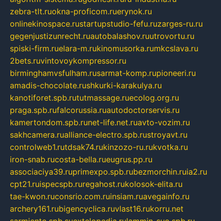
zebra-tlt.ru
okna-proficom.ru
erynok.ru
onlinekinospace.ru
startupstudio-fefu.ru
zarges-ru.ru
gegenjustizunrecht.ru
autobalashov.ru
utrovortu.ru
spiski-firm.ru
elara-m.ru
kinomusorka.ru
mkcslava.ru
2bets.ru
vintovoykompressor.ru
birminghamvsfulham.ru
sarmat-komp.ru
pioneeri.ru
amadis-chocolate.ru
shkurki-karakulya.ru
kanotiforet.spb.ru
tutmassage.ru
ecolog.org.ru
praga.spb.ru
falcorussia.ru
autodoctorservis.ru
kamertondom.spb.ru
net-life.net.ru
avto-vozim.ru
sakhcamera.ru
alliance-electro.spb.ru
stroyavt.ru
controlweb1.ru
tdsak74.ru
kinzozo-ru.ru
kvotka.ru
iron-snab.ru
costa-bella.ru
eugrus.pp.ru
associaciya39.ru
primexpo.spb.ru
bezmorchin.ru
ia2.ru
cpt21.ru
ispecspb.ru
regahost.ru
kolosok-elita.ru
tae-kwon.ru
consrio.com.ru
insiam.ru
avegainfo.ru
archery161.ru
bigencyclica.ru
vlast16.ru
korru.net