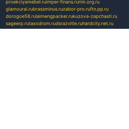
proekciyamebel.ru
imper-finans.ru
rim.org.ru
glamourai.ru
brassminus.ru
zabor-pro.ru
ftn.pp.ru
dorogoe58.ru
laimengpacker.ru
kuzova-zapchasti.ru
sageerp.ru
taxodrom.ru
dsrazvitie.ru
hardcity.net.ru
ratinghomegames.ru
topservice25.ru
gubernyan.ru
gtglasslined.ru
ii4.ru
tssport.spb.ru
andorra24.com
blackwallstreet.ru
oboimos.ru
optim-doors.com.ru
ikuch.ru
nycr.org.ru
npa21.ru
vremya-ch.spb.ru
desert000.ru
ivtorgi.ru
ifiori.ru
catalog-statei.ru
dcv.org.ru
spetsmaster174.ru
ipkameryhiseeu.ru
dum26.ru
ruspol.spb.ru
fr-opendp.ru
kam-solnyshko.ru
cheyenne-arapaho.ru
sevzapmetal.spb.ru
ted-lapidus.spb.ru
parasite-eliminator.ru
sigma-complete.ru
modernworld.ru
dama-moda.ru
eholot-group.ru
sk-nvkz.ru
DRONGOLD.RU
democratia2.ru
i-farmer.ru
mass-sport.org
jablonex.spb.ru
bookmess.ru
linkword.ru
refineua.com.ru
cs-spec.net.ru
altay-mebel.ru