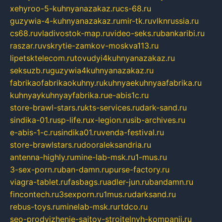
xehyroo-5-kuhnyanazakaz.ru
cs-68.ru
guzywia-4-kuhnyanazakaz.ru
mir-tk.ru
vlknrussia.ru
cs68.ru
vladivostok-map.ru
video-seks.ru
bankaribi.ru
raszar.ru
vskrytie-zamkov-moskva113.ru
lipetsktelecom.ru
tovudyi4kuhnyanazakaz.ru
seksuzb.ru
guzywia4kuhnyanazakaz.ru
fabrikaofabrikaokuhny.ru
kuhnyaekuhnyaafabrika.ru
kuhnyaykuhnyayfabrika.ru
e-abis1c.ru
store-brawl-stars.ru
kts-services.ru
dark-sand.ru
sindika-01.ru
sp-life.ru
x-legion.ru
sib-archives.ru
e-abis-1-c.ru
sindika01.ru
venda-festival.ru
store-brawlstars.ru
dooraleksandria.ru
antenna-highly.ru
mine-lab-msk.ru
1-mus.ru
3-sex-porn.ru
ban-damn.ru
purse-factory.ru
viagra-tablet.ru
fasbags.ru
adler-jun.ru
bandamn.ru
fincontech.ru
3sexporn.ru
1mus.ru
darksand.ru
rebus-toys.ru
minelab-msk.ru
rtdco.ru
seo-prodvizhenie-sajtov-stroitelnyh-kompanij.ru