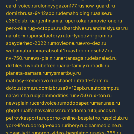
card-voice.ru
rulonnyygazon177.ru
snow-guard.ru
domizbrusa-9x12spb.ru
demaholding.ru
aalse.ru
a380club.ru
argentinamia.ru
perkoka.ru
movie-one.ru
perk-oka.ru
g-octopus.ru
sibarchives.ru
andreislyusar.ru
naruto-x.ru
pursefactory.ru
tor-lyubov-i-grom.ru
spayderhed-2022.ru
movieone.ru
evro-dez.ru
webamator.ru
ma-absolut1.ru
avtopomosch27.ru
nv-750.ru
news-plain.ru
nertansaga.ru
delanalad.ru
dizfiles.ru
youtubefree.ru
aria-family.ru
roadli.ru
planeta-samara.ru
mysmartbuy.ru
matrasy-kemerovo.ru
ashanet.ru
trade-farm.ru
dotcustoms.ru
domizbrusa9x12spb.ru
autodamp.ru
narasimha.ru
djcommodities.ru
nv750.ru
x-ton.ru
newsplain.ru
cardvoice.ru
modopaper.ru
manunae.ru
gbget.ru
alfeihavsalnassr.ru
madoma.ru
tajuncos.ru
petrovkasports.ru
porno-online-besplatno.ru
splclub.ru
york-life.ru
doroga-expo.ru
ribery.ru
cleanmedicine.ru
slovar-ivrit.ru
porno-video-besplatno.ru
seks-365.ru