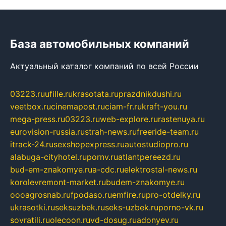
База автомобильных компаний
Актуальный каталог компаний по всей России
03223.ru
ufille.ru
krasotata.ru
prazdnikdushi.ru
veetbox.ru
cinemapost.ru
ciam-fr.ru
kraft-you.ru
mega-press.ru
03223.ru
web-explore.ru
rastenuya.ru
eurovision-russia.ru
strah-news.ru
freeride-team.ru
itrack-24.ru
sexshopexpress.ru
autostudiopro.ru
alabuga-cityhotel.ru
pornv.ru
atlantpereezd.ru
bud-em-znakomye.ru
a-cdc.ru
elektrostal-news.ru
korolevremont-market.ru
budem-znakomye.ru
oooagrosnab.ru
fpodaso.ru
emfire.ru
pro-otdelky.ru
ukrasotki.ru
seksuzbek.ru
seks-uzbek.ru
porno-vk.ru
sovratili.ru
olecoon.ru
vd-dosug.ru
adonyev.ru