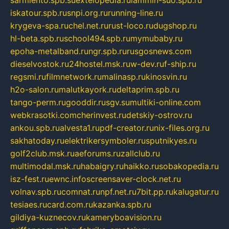
sarmiento.spb.su
extelopedia.ru
lammin-suo.spb.ru
iskatour.spb.ru
snpi.org.ru
running-line.ru
krygeva-spa.ru
chel.net.ru
rust-loco.ru
dugshop.ru
hl-beta.spb.ru
school494.spb.ru
mymubaby.ru
epoha-metalband.ru
ngr.spb.ru
rusgosnews.com
dieselvostok.ru
24hostel.msk.ru
w-dev.ru
f-ship.ru
regsmi.ru
filmnetwork.ru
malinasp.ru
kinosvin.ru
h2o-salon.ru
malutkayork.ru
deltaprim.spb.ru
tango-perm.ru
gooddir.ru
sgv.su
multiki-online.com
webkrasotki.com
cherinvest.ru
detskiy-ostrov.ru
ankou.spb.ru
alvesta1.ru
pdf-creator.ru
nix-files.org.ru
sakhatoday.ru
elektrikersymboler.ru
sputnikyes.ru
golf2club.msk.ru
aeforums.ru
zallclub.ru
multimodal.msk.ru
habaigry.ru
haikko.ru
sobakopedia.ru
isz-fest.ru
ewnc.info
screensaver-clock.net.ru
volnav.spb.ru
comnat.ru
npf.net.ru
7bit.pp.ru
kalugatur.ru
tesiaes.ru
card.com.ru
kazanka.spb.ru
gildiya-kuznecov.ru
kameryboavision.ru