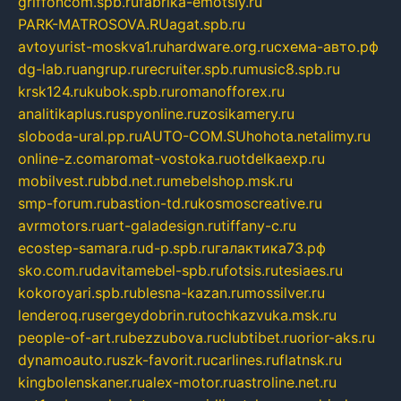
griffoncom.spb.ru
fabrika-emotsiy.ru
PARK-MATROSOVA.RU
agat.spb.ru
avtoyurist-moskva1.ru
hardware.org.ru
схема-авто.рф
dg-lab.ru
angrup.ru
recruiter.spb.ru
music8.spb.ru
krsk124.ru
kubok.spb.ru
romanofforex.ru
analitikaplus.ru
spyonline.ru
zosikamery.ru
sloboda-ural.pp.ru
AUTO-COM.SU
hohota.net
alimy.ru
online-z.com
aromat-vostoka.ru
otdelkaexp.ru
mobilvest.ru
bbd.net.ru
mebelshop.msk.ru
smp-forum.ru
bastion-td.ru
kosmoscreative.ru
avrmotors.ru
art-galadesign.ru
tiffany-c.ru
ecostep-samara.ru
d-p.spb.ru
галактика73.рф
sko.com.ru
davitamebel-spb.ru
fotsis.ru
tesiaes.ru
kokoroyari.spb.ru
blesna-kazan.ru
mossilver.ru
lenderoq.ru
sergeydobrin.ru
tochkazvuka.msk.ru
people-of-art.ru
bezzubova.ru
clubtibet.ru
orior-aks.ru
dynamoauto.ru
szk-favorit.ru
carlines.ru
flatnsk.ru
kingbolenskaner.ru
alex-motor.ru
astroline.net.ru