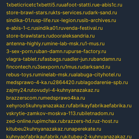
1xbeticricetc1xbetti5.ru
uafoot-statti.ru
e-abis1c.ru
store-brawl-stars.ru
kts-services.ru
dark-sand.ru
sindika-01.ru
sp-life.ru
x-legion.ru
sib-archives.ru
e-abis-1-c.ru
sindika01.ru
venda-festival.ru
store-brawlstars.ru
dooraleksandria.ru
antenna-highly.ru
mine-lab-msk.ru
1-mus.ru
3-sex-porn.ru
ban-damn.ru
purse-factory.ru
viagra-tablet.ru
fasbags.ru
adler-jun.ru
bandamn.ru
fincontech.ru
3sexporn.ru
1mus.ru
darksand.ru
rebus-toys.ru
minelab-msk.ru
alabuga-cityhotel.ru
medsprawo-4-ka.ru
2864420.ru
blagodarenie-spb.ru
zajmy24.ru
tovudyi-4-kuhnyanazakaz.ru
brazzerscom.ru
medsprawo4ka.ru
xehyroo5kuhnyanazakaz.ru
fabrikayfabrikaefabrika.ru
vskrytie-zamkov-moskva-113.ru
biletnadom.ru
zed-online.ru
pimchax.ru
brazzers-hd.ru
z-host.ru
kitubeu2kuhnyanazakaz.ru
naperekate.ru
kuhnyaofabrikaufabrik.ru
kitubeu-2-kuhnyanazakaz.ru