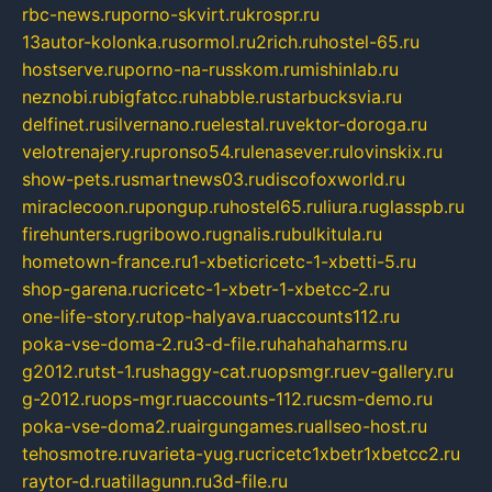
rbc-news.ru
porno-skvirt.ru
krospr.ru
13autor-kolonka.ru
sormol.ru
2rich.ru
hostel-65.ru
hostserve.ru
porno-na-russkom.ru
mishinlab.ru
neznobi.ru
bigfatcc.ru
habble.ru
starbucksvia.ru
delfinet.ru
silvernano.ru
elestal.ru
vektor-doroga.ru
velotrenajery.ru
pronso54.ru
lenasever.ru
lovinskix.ru
show-pets.ru
smartnews03.ru
discofoxworld.ru
miraclecoon.ru
pongup.ru
hostel65.ru
liura.ru
glasspb.ru
firehunters.ru
gribowo.ru
gnalis.ru
bulkitula.ru
hometown-france.ru
1-xbeticricetc-1-xbetti-5.ru
shop-garena.ru
cricetc-1-xbetr-1-xbetcc-2.ru
one-life-story.ru
top-halyava.ru
accounts112.ru
poka-vse-doma-2.ru
3-d-file.ru
hahahaharms.ru
g2012.ru
tst-1.ru
shaggy-cat.ru
opsmgr.ru
ev-gallery.ru
g-2012.ru
ops-mgr.ru
accounts-112.ru
csm-demo.ru
poka-vse-doma2.ru
airgungames.ru
allseo-host.ru
tehosmotre.ru
varieta-yug.ru
cricetc1xbetr1xbetcc2.ru
raytor-d.ru
atillagunn.ru
3d-file.ru