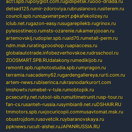
act1.spb.ru
polyglot.com.ru
gidlipetsk.ru
ooo-driada.ru
detsad125.ru
mir-zdoroviya.ru
bruslanovo.ru
siterem.ru
council.spb.ru
лодкипатриот.рф
kafekolizey.ru
iclub.net.ru
gazon-easy.ru
sugarepilekb.ru
grinox.ru
pylesostineco.ru
msts-ozarenie.ru
kameryjooan.ru
artemovskij.ru
dopler.spb.ru
aid70.ru
metall-perm.ru
ndm.msk.ru
ratingzooshop.ru
apiaccess.ru
globalautotrade.info
bezverhovskoe.ru
drsschool.ru
ZOOSMART.SPB.RU
dalakony.ru
medikijob.ru
remontt.spb.ru
photostudia.spb.ru
myragon.ru
terramia.ru
academy62.ru
gardengallereya.ru
rti.com.ru
artem-news.ru
biserinca.ru
krasnodarkurort.com
imshowtv.ru
mebel-v-tule.ru
mobtopik.ru
pcsecurity.net.ru
tool-sib.ru
multimetrunit.ru
sp-tour.ru
fan-cs.ru
santeh-russia.ru
symbian9.net.ru
DSHAIR.RU
tmmotors.spb.ru
xjocuricopii.com
musavtomat.msk.ru
obustrojdom.ru
sovetcik.ru
ybaranovskaya.ru
ppknews.ru
cult-alshei.ru
JAPANRUSSIA.RU