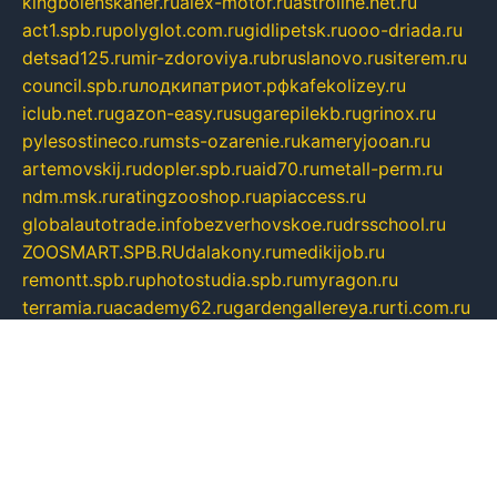
kingbolenskaner.ru
alex-motor.ru
astroline.net.ru
act1.spb.ru
polyglot.com.ru
gidlipetsk.ru
ooo-driada.ru
detsad125.ru
mir-zdoroviya.ru
bruslanovo.ru
siterem.ru
council.spb.ru
лодкипатриот.рф
kafekolizey.ru
iclub.net.ru
gazon-easy.ru
sugarepilekb.ru
grinox.ru
pylesostineco.ru
msts-ozarenie.ru
kameryjooan.ru
artemovskij.ru
dopler.spb.ru
aid70.ru
metall-perm.ru
ndm.msk.ru
ratingzooshop.ru
apiaccess.ru
globalautotrade.info
bezverhovskoe.ru
drsschool.ru
ZOOSMART.SPB.RU
dalakony.ru
medikijob.ru
remontt.spb.ru
photostudia.spb.ru
myragon.ru
terramia.ru
academy62.ru
gardengallereya.ru
rti.com.ru
artem-news.ru
biserinca.ru
krasnodarkurort.com
imshowtv.ru
mebel-v-tule.ru
mobtopik.ru
pcsecurity.net.ru
tool-sib.ru
multimetrunit.ru
sp-tour.ru
fan-cs.ru
santeh-russia.ru
symbian9.net.ru
DSHAIR.RU
tmmotors.spb.ru
xjocuricopii.com
musavtomat.msk.ru
obustrojdom.ru
sovetcik.ru
ybaranovskaya.ru