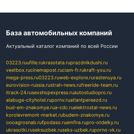
База автомобильных компаний
Актуальный каталог компаний по всей России
03223.ru
ufille.ru
krasotata.ru
prazdnikdushi.ru
veetbox.ru
cinemapost.ru
ciam-fr.ru
kraft-you.ru
mega-press.ru
03223.ru
web-explore.ru
rastenuya.ru
eurovision-russia.ru
strah-news.ru
freeride-team.ru
itrack-24.ru
sexshopexpress.ru
autostudiopro.ru
alabuga-cityhotel.ru
pornv.ru
atlantpereezd.ru
bud-em-znakomye.ru
a-cdc.ru
elektrostal-news.ru
korolevremont-market.ru
budem-znakomye.ru
oooagrosnab.ru
fpodaso.ru
emfire.ru
pro-otdelky.ru
ukrasotki.ru
seksuzbek.ru
seks-uzbek.ru
porno-vk.ru