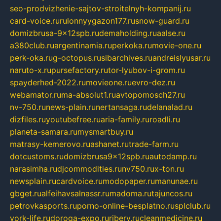
seo-prodvizhenie-sajtov-stroitelnyh-kompanij.ru
card-voice.ru
rulonnyygazon177.ru
snow-guard.ru
domizbrusa-9x12spb.ru
demaholding.ru
aalse.ru
a380club.ru
argentinamia.ru
perkoka.ru
movie-one.ru
perk-oka.ru
g-octopus.ru
sibarchives.ru
andreislyusar.ru
naruto-x.ru
pursefactory.ru
tor-lyubov-i-grom.ru
spayderhed-2022.ru
movieone.ru
evro-dez.ru
webamator.ru
ma-absolut1.ru
avtopomosch27.ru
nv-750.ru
news-plain.ru
nertansaga.ru
delanalad.ru
dizfiles.ru
youtubefree.ru
aria-family.ru
roadli.ru
planeta-samara.ru
mysmartbuy.ru
matrasy-kemerovo.ru
ashanet.ru
trade-farm.ru
dotcustoms.ru
domizbrusa9x12spb.ru
autodamp.ru
narasimha.ru
djcommodities.ru
nv750.ru
x-ton.ru
newsplain.ru
cardvoice.ru
modopaper.ru
manunae.ru
gbget.ru
alfeihavsalnassr.ru
madoma.ru
tajuncos.ru
petrovkasports.ru
porno-online-besplatno.ru
splclub.ru
york-life.ru
doroga-expo.ru
ribery.ru
cleanmedicine.ru