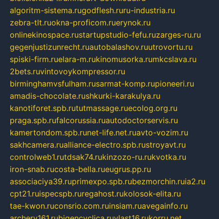
algoritm-sistema.ru
godflesh.ru
ru-industria.ru
zebra-tlt.ru
okna-proficom.ru
erynok.ru
onlinekinospace.ru
startupstudio-fefu.ru
zarges-ru.ru
gegenjustizunrecht.ru
autobalashov.ru
utrovortu.ru
spiski-firm.ru
elara-m.ru
kinomusorka.ru
mkcslava.ru
2bets.ru
vintovoykompressor.ru
birminghamvsfulham.ru
sarmat-komp.ru
pioneeri.ru
amadis-chocolate.ru
shkurki-karakulya.ru
kanotiforet.spb.ru
tutmassage.ru
ecolog.org.ru
praga.spb.ru
falcorussia.ru
autodoctorservis.ru
kamertondom.spb.ru
net-life.net.ru
avto-vozim.ru
sakhcamera.ru
alliance-electro.spb.ru
stroyavt.ru
controlweb1.ru
tdsak74.ru
kinzozo-ru.ru
kvotka.ru
iron-snab.ru
costa-bella.ru
eugrus.pp.ru
associaciya39.ru
primexpo.spb.ru
bezmorchin.ru
ia2.ru
cpt21.ru
ispecspb.ru
regahost.ru
kolosok-elita.ru
tae-kwon.ru
consrio.com.ru
insiam.ru
avegainfo.ru
archery161.ru
bigencyclica.ru
vlast16.ru
korru.net