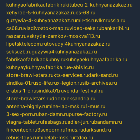
kuhnyaofabrikaufabrik.ru
kitubeu-2-kuhnyanazakaz.ru
xehyroo-5-kuhnyanazakaz.ru
cs-68.ru
guzywia-4-kuhnyanazakaz.ru
mir-tk.ru
vlknrussia.ru
cs68.ru
vladivostok-map.ru
video-seks.ru
bankaribi.ru
raszar.ru
vskrytie-zamkov-moskva113.ru
lipetsktelecom.ru
tovudyi4kuhnyanazakaz.ru
seksuzb.ru
guzywia4kuhnyanazakaz.ru
fabrikaofabrikaokuhny.ru
kuhnyaekuhnyaafabrika.ru
kuhnyaykuhnyayfabrika.ru
e-abis1c.ru
store-brawl-stars.ru
kts-services.ru
dark-sand.ru
sindika-01.ru
sp-life.ru
x-legion.ru
sib-archives.ru
e-abis-1-c.ru
sindika01.ru
venda-festival.ru
store-brawlstars.ru
dooraleksandria.ru
antenna-highly.ru
mine-lab-msk.ru
1-mus.ru
3-sex-porn.ru
ban-damn.ru
purse-factory.ru
viagra-tablet.ru
fasbags.ru
adler-jun.ru
bandamn.ru
fincontech.ru
3sexporn.ru
1mus.ru
darksand.ru
rebus-toys.ru
minelab-msk.ru
rtdco.ru