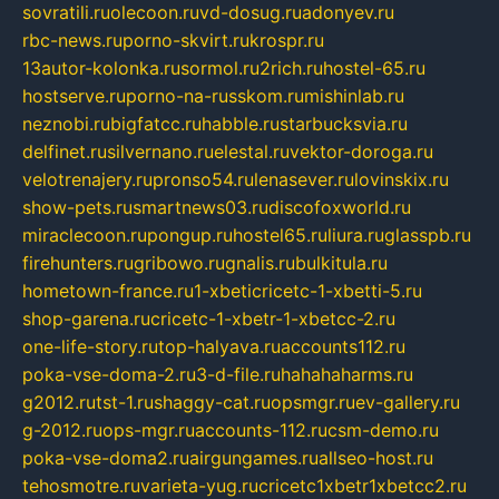
sovratili.ru
olecoon.ru
vd-dosug.ru
adonyev.ru
rbc-news.ru
porno-skvirt.ru
krospr.ru
13autor-kolonka.ru
sormol.ru
2rich.ru
hostel-65.ru
hostserve.ru
porno-na-russkom.ru
mishinlab.ru
neznobi.ru
bigfatcc.ru
habble.ru
starbucksvia.ru
delfinet.ru
silvernano.ru
elestal.ru
vektor-doroga.ru
velotrenajery.ru
pronso54.ru
lenasever.ru
lovinskix.ru
show-pets.ru
smartnews03.ru
discofoxworld.ru
miraclecoon.ru
pongup.ru
hostel65.ru
liura.ru
glasspb.ru
firehunters.ru
gribowo.ru
gnalis.ru
bulkitula.ru
hometown-france.ru
1-xbeticricetc-1-xbetti-5.ru
shop-garena.ru
cricetc-1-xbetr-1-xbetcc-2.ru
one-life-story.ru
top-halyava.ru
accounts112.ru
poka-vse-doma-2.ru
3-d-file.ru
hahahaharms.ru
g2012.ru
tst-1.ru
shaggy-cat.ru
opsmgr.ru
ev-gallery.ru
g-2012.ru
ops-mgr.ru
accounts-112.ru
csm-demo.ru
poka-vse-doma2.ru
airgungames.ru
allseo-host.ru
tehosmotre.ru
varieta-yug.ru
cricetc1xbetr1xbetcc2.ru