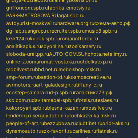
gildiya-kuznecov.ru
kameryboavision.ru
griffoncom.spb.ru
fabrika-emotsiy.ru
PARK-MATROSOVA.RU
agat.spb.ru
avtoyurist-moskva1.ru
hardware.org.ru
схема-авто.рф
dg-lab.ru
angrup.ru
recruiter.spb.ru
music8.spb.ru
krsk124.ru
kubok.spb.ru
romanofforex.ru
analitikaplus.ru
spyonline.ru
zosikamery.ru
sloboda-ural.pp.ru
AUTO-COM.SU
hohota.net
alimy.ru
online-z.com
aromat-vostoka.ru
otdelkaexp.ru
mobilvest.ru
bbd.net.ru
mebelshop.msk.ru
smp-forum.ru
bastion-td.ru
kosmoscreative.ru
avrmotors.ru
art-galadesign.ru
tiffany-c.ru
ecostep-samara.ru
d-p.spb.ru
галактика73.рф
sko.com.ru
davitamebel-spb.ru
fotsis.ru
tesiaes.ru
kokoroyari.spb.ru
blesna-kazan.ru
mossilver.ru
lenderoq.ru
sergeydobrin.ru
tochkazvuka.msk.ru
people-of-art.ru
bezzubova.ru
clubtibet.ru
orior-aks.ru
dynamoauto.ru
szk-favorit.ru
carlines.ru
flatnsk.ru