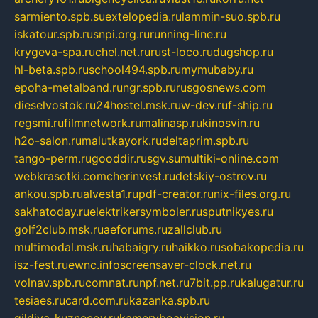
sarmiento.spb.su
extelopedia.ru
lammin-suo.spb.ru
iskatour.spb.ru
snpi.org.ru
running-line.ru
krygeva-spa.ru
chel.net.ru
rust-loco.ru
dugshop.ru
hl-beta.spb.ru
school494.spb.ru
mymubaby.ru
epoha-metalband.ru
ngr.spb.ru
rusgosnews.com
dieselvostok.ru
24hostel.msk.ru
w-dev.ru
f-ship.ru
regsmi.ru
filmnetwork.ru
malinasp.ru
kinosvin.ru
h2o-salon.ru
malutkayork.ru
deltaprim.spb.ru
tango-perm.ru
gooddir.ru
sgv.su
multiki-online.com
webkrasotki.com
cherinvest.ru
detskiy-ostrov.ru
ankou.spb.ru
alvesta1.ru
pdf-creator.ru
nix-files.org.ru
sakhatoday.ru
elektrikersymboler.ru
sputnikyes.ru
golf2club.msk.ru
aeforums.ru
zallclub.ru
multimodal.msk.ru
habaigry.ru
haikko.ru
sobakopedia.ru
isz-fest.ru
ewnc.info
screensaver-clock.net.ru
volnav.spb.ru
comnat.ru
npf.net.ru
7bit.pp.ru
kalugatur.ru
tesiaes.ru
card.com.ru
kazanka.spb.ru