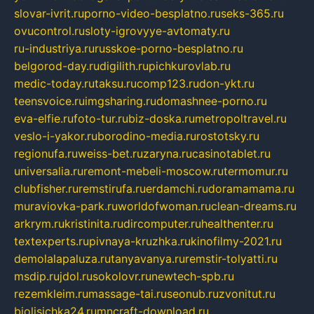
slovar-ivrit.ru
porno-video-besplatno.ru
seks-365.ru
ovucontrol.ru
sloty-igrovyye-avtomaty.ru
ru-industriya.ru
russkoe-porno-besplatno.ru
belgorod-day.ru
digilith.ru
pichkurovlab.ru
medic-today.ru
taksu.ru
comp123.ru
don-ykt.ru
teensvoice.ru
imgsharing.ru
domashnee-porno.ru
eva-elfie.ru
foto-tur.ru
biz-doska.ru
metropoltravel.ru
veslo-i-yakor.ru
borodino-media.ru
rostotsky.ru
regionufa.ru
weiss-bet.ru
zaryna.ru
casinotablet.ru
universalia.ru
remont-mebeli-moscow.ru
termomur.ru
clubfisher.ru
remstirufa.ru
erdamchi.ru
doramamama.ru
muraviovka-park.ru
worldofwoman.ru
clean-dreams.ru
arkrym.ru
kristinita.ru
dircomputer.ru
healthenter.ru
textexperts.ru
pivnaya-kruzhka.ru
kinofilmy-2021.ru
demolalapaluza.ru
tanyavanya.ru
remstir-tolyatti.ru
msdip.ru
jdol.ru
sokolovr.ru
newtech-spb.ru
rezemkleim.ru
massage-tai.ru
seonub.ru
zvonitut.ru
biolisichka24.ru
mncraft-download.ru