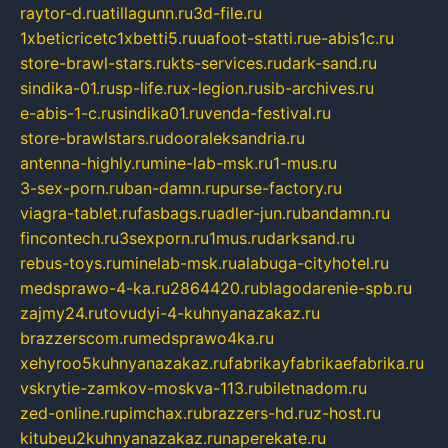
raytor-d.ru
atillagunn.ru
3d-file.ru
1xbeticricetc1xbetti5.ru
uafoot-statti.ru
e-abis1c.ru
store-brawl-stars.ru
kts-services.ru
dark-sand.ru
sindika-01.ru
sp-life.ru
x-legion.ru
sib-archives.ru
e-abis-1-c.ru
sindika01.ru
venda-festival.ru
store-brawlstars.ru
dooraleksandria.ru
antenna-highly.ru
mine-lab-msk.ru
1-mus.ru
3-sex-porn.ru
ban-damn.ru
purse-factory.ru
viagra-tablet.ru
fasbags.ru
adler-jun.ru
bandamn.ru
fincontech.ru
3sexporn.ru
1mus.ru
darksand.ru
rebus-toys.ru
minelab-msk.ru
alabuga-cityhotel.ru
medsprawo-4-ka.ru
2864420.ru
blagodarenie-spb.ru
zajmy24.ru
tovudyi-4-kuhnyanazakaz.ru
brazzerscom.ru
medsprawo4ka.ru
xehyroo5kuhnyanazakaz.ru
fabrikayfabrikaefabrika.ru
vskrytie-zamkov-moskva-113.ru
biletnadom.ru
zed-online.ru
pimchax.ru
brazzers-hd.ru
z-host.ru
kitubeu2kuhnyanazakaz.ru
naperekate.ru