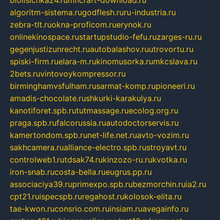
biolisichka24.ru
mncraft-download.ru
algoritm-sistema.ru
godflesh.ru
ru-industria.ru
zebra-tlt.ru
okna-proficom.ru
erynok.ru
onlinekinospace.ru
startupstudio-fefu.ru
zarges-ru.ru
gegenjustizunrecht.ru
autobalashov.ru
utrovortu.ru
spiski-firm.ru
elara-m.ru
kinomusorka.ru
mkcslava.ru
2bets.ru
vintovoykompressor.ru
birminghamvsfulham.ru
sarmat-komp.ru
pioneeri.ru
amadis-chocolate.ru
shkurki-karakulya.ru
kanotiforet.spb.ru
tutmassage.ru
ecolog.org.ru
praga.spb.ru
falcorussia.ru
autodoctorservis.ru
kamertondom.spb.ru
net-life.net.ru
avto-vozim.ru
sakhcamera.ru
alliance-electro.spb.ru
stroyavt.ru
controlweb1.ru
tdsak74.ru
kinzozo-ru.ru
kvotka.ru
iron-snab.ru
costa-bella.ru
eugrus.pp.ru
associaciya39.ru
primexpo.spb.ru
bezmorchin.ru
ia2.ru
cpt21.ru
ispecspb.ru
regahost.ru
kolosok-elita.ru
tae-kwon.ru
consrio.com.ru
insiam.ru
avegainfo.ru