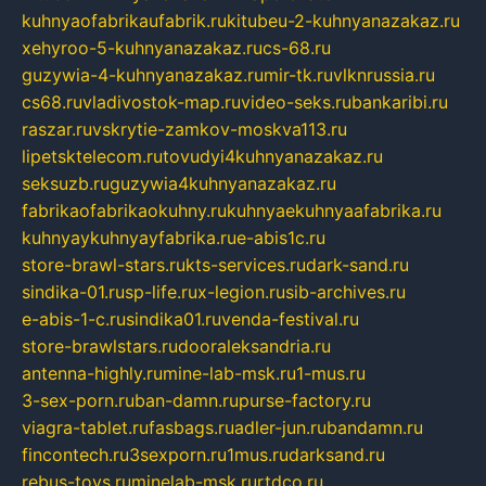
kuhnyaofabrikaufabrik.ru
kitubeu-2-kuhnyanazakaz.ru
xehyroo-5-kuhnyanazakaz.ru
cs-68.ru
guzywia-4-kuhnyanazakaz.ru
mir-tk.ru
vlknrussia.ru
cs68.ru
vladivostok-map.ru
video-seks.ru
bankaribi.ru
raszar.ru
vskrytie-zamkov-moskva113.ru
lipetsktelecom.ru
tovudyi4kuhnyanazakaz.ru
seksuzb.ru
guzywia4kuhnyanazakaz.ru
fabrikaofabrikaokuhny.ru
kuhnyaekuhnyaafabrika.ru
kuhnyaykuhnyayfabrika.ru
e-abis1c.ru
store-brawl-stars.ru
kts-services.ru
dark-sand.ru
sindika-01.ru
sp-life.ru
x-legion.ru
sib-archives.ru
e-abis-1-c.ru
sindika01.ru
venda-festival.ru
store-brawlstars.ru
dooraleksandria.ru
antenna-highly.ru
mine-lab-msk.ru
1-mus.ru
3-sex-porn.ru
ban-damn.ru
purse-factory.ru
viagra-tablet.ru
fasbags.ru
adler-jun.ru
bandamn.ru
fincontech.ru
3sexporn.ru
1mus.ru
darksand.ru
rebus-toys.ru
minelab-msk.ru
rtdco.ru