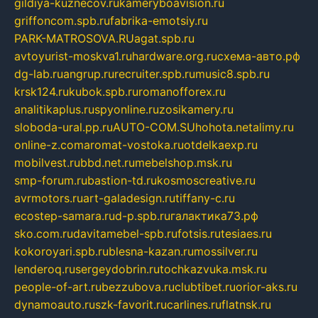
gildiya-kuznecov.ru
kameryboavision.ru
griffoncom.spb.ru
fabrika-emotsiy.ru
PARK-MATROSOVA.RU
agat.spb.ru
avtoyurist-moskva1.ru
hardware.org.ru
схема-авто.рф
dg-lab.ru
angrup.ru
recruiter.spb.ru
music8.spb.ru
krsk124.ru
kubok.spb.ru
romanofforex.ru
analitikaplus.ru
spyonline.ru
zosikamery.ru
sloboda-ural.pp.ru
AUTO-COM.SU
hohota.net
alimy.ru
online-z.com
aromat-vostoka.ru
otdelkaexp.ru
mobilvest.ru
bbd.net.ru
mebelshop.msk.ru
smp-forum.ru
bastion-td.ru
kosmoscreative.ru
avrmotors.ru
art-galadesign.ru
tiffany-c.ru
ecostep-samara.ru
d-p.spb.ru
галактика73.рф
sko.com.ru
davitamebel-spb.ru
fotsis.ru
tesiaes.ru
kokoroyari.spb.ru
blesna-kazan.ru
mossilver.ru
lenderoq.ru
sergeydobrin.ru
tochkazvuka.msk.ru
people-of-art.ru
bezzubova.ru
clubtibet.ru
orior-aks.ru
dynamoauto.ru
szk-favorit.ru
carlines.ru
flatnsk.ru