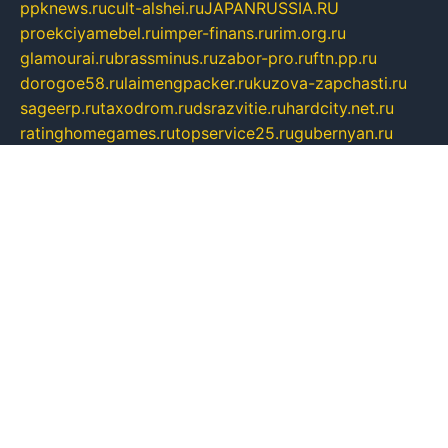
ppknews.ru
cult-alshei.ru
JAPANRUSSIA.RU
proekciyamebel.ru
imper-finans.ru
rim.org.ru
glamourai.ru
brassminus.ru
zabor-pro.ru
ftn.pp.ru
dorogoe58.ru
laimengpacker.ru
kuzova-zapchasti.ru
sageerp.ru
taxodrom.ru
dsrazvitie.ru
hardcity.net.ru
ratinghomegames.ru
topservice25.ru
gubernyan.ru
gtglasslined.ru
ii4.ru
tssport.spb.ru
andorra24.com
blackwallstreet.ru
oboimos.ru
optim-doors.com.ru
ikuch.ru
nycr.org.ru
npa21.ru
vremya-ch.spb.ru
desert000.ru
ivtorgi.ru
ifiori.ru
catalog-statei.ru
dcv.org.ru
spetsmaster174.ru
ipkameryhiseeu.ru
dum26.ru
ruspol.spb.ru
fr-opendp.ru
kam-solnyshko.ru
cheyenne-arapaho.ru
sevzapmetal.spb.ru
ted-lapidus.spb.ru
parasite-eliminator.ru
sigma-complete.ru
modernworld.ru
dama-moda.ru
eholot-group.ru
sk-nvkz.ru
DRONGOLD.RU
democratia2.ru
i-farmer.ru
mass-sport.org
jablonex.spb.ru
bookmess.ru
linkword.ru