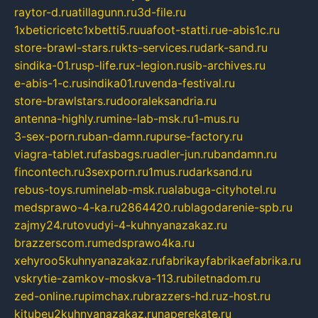
raytor-d.ru
atillagunn.ru
3d-file.ru
1xbeticricetc1xbetti5.ru
uafoot-statti.ru
e-abis1c.ru
store-brawl-stars.ru
kts-services.ru
dark-sand.ru
sindika-01.ru
sp-life.ru
x-legion.ru
sib-archives.ru
e-abis-1-c.ru
sindika01.ru
venda-festival.ru
store-brawlstars.ru
dooraleksandria.ru
antenna-highly.ru
mine-lab-msk.ru
1-mus.ru
3-sex-porn.ru
ban-damn.ru
purse-factory.ru
viagra-tablet.ru
fasbags.ru
adler-jun.ru
bandamn.ru
fincontech.ru
3sexporn.ru
1mus.ru
darksand.ru
rebus-toys.ru
minelab-msk.ru
alabuga-cityhotel.ru
medsprawo-4-ka.ru
2864420.ru
blagodarenie-spb.ru
zajmy24.ru
tovudyi-4-kuhnyanazakaz.ru
brazzerscom.ru
medsprawo4ka.ru
xehyroo5kuhnyanazakaz.ru
fabrikayfabrikaefabrika.ru
vskrytie-zamkov-moskva-113.ru
biletnadom.ru
zed-online.ru
pimchax.ru
brazzers-hd.ru
z-host.ru
kitubeu2kuhnyanazakaz.ru
naperekate.ru