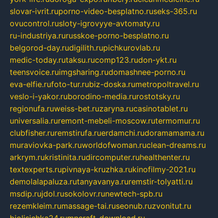
slovar-ivrit.ru
porno-video-besplatno.ru
seks-365.ru
ovucontrol.ru
sloty-igrovyye-avtomaty.ru
ru-industriya.ru
russkoe-porno-besplatno.ru
belgorod-day.ru
digilith.ru
pichkurovlab.ru
medic-today.ru
taksu.ru
comp123.ru
don-ykt.ru
teensvoice.ru
imgsharing.ru
domashnee-porno.ru
eva-elfie.ru
foto-tur.ru
biz-doska.ru
metropoltravel.ru
veslo-i-yakor.ru
borodino-media.ru
rostotsky.ru
regionufa.ru
weiss-bet.ru
zaryna.ru
casinotablet.ru
universalia.ru
remont-mebeli-moscow.ru
termomur.ru
clubfisher.ru
remstirufa.ru
erdamchi.ru
doramamama.ru
muraviovka-park.ru
worldofwoman.ru
clean-dreams.ru
arkrym.ru
kristinita.ru
dircomputer.ru
healthenter.ru
textexperts.ru
pivnaya-kruzhka.ru
kinofilmy-2021.ru
demolalapaluza.ru
tanyavanya.ru
remstir-tolyatti.ru
msdip.ru
jdol.ru
sokolovr.ru
newtech-spb.ru
rezemkleim.ru
massage-tai.ru
seonub.ru
zvonitut.ru