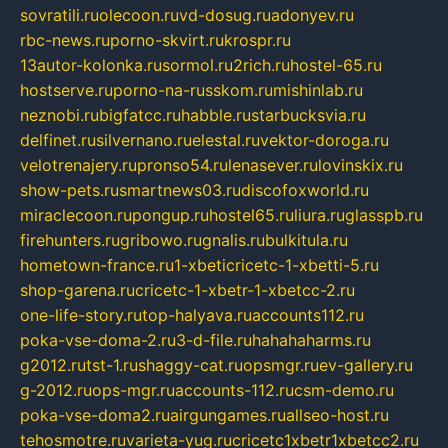
sovratili.ru
olecoon.ru
vd-dosug.ru
adonyev.ru
rbc-news.ru
porno-skvirt.ru
krospr.ru
13autor-kolonka.ru
sormol.ru
2rich.ru
hostel-65.ru
hostserve.ru
porno-na-russkom.ru
mishinlab.ru
neznobi.ru
bigfatcc.ru
habble.ru
starbucksvia.ru
delfinet.ru
silvernano.ru
elestal.ru
vektor-doroga.ru
velotrenajery.ru
pronso54.ru
lenasever.ru
lovinskix.ru
show-pets.ru
smartnews03.ru
discofoxworld.ru
miraclecoon.ru
pongup.ru
hostel65.ru
liura.ru
glasspb.ru
firehunters.ru
gribowo.ru
gnalis.ru
bulkitula.ru
hometown-france.ru
1-xbeticricetc-1-xbetti-5.ru
shop-garena.ru
cricetc-1-xbetr-1-xbetcc-2.ru
one-life-story.ru
top-halyava.ru
accounts112.ru
poka-vse-doma-2.ru
3-d-file.ru
hahahaharms.ru
g2012.ru
tst-1.ru
shaggy-cat.ru
opsmgr.ru
ev-gallery.ru
g-2012.ru
ops-mgr.ru
accounts-112.ru
csm-demo.ru
poka-vse-doma2.ru
airgungames.ru
allseo-host.ru
tehosmotre.ru
varieta-yug.ru
cricetc1xbetr1xbetcc2.ru