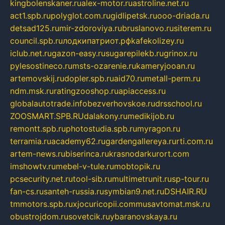
kingbolenskaner.ru
alex-motor.ru
astroline.net.ru
act1.spb.ru
polyglot.com.ru
gidlipetsk.ru
ooo-driada.ru
detsad125.ru
mir-zdoroviya.ru
bruslanovo.ru
siterem.ru
council.spb.ru
лодкипатриот.рф
kafekolizey.ru
iclub.net.ru
gazon-easy.ru
sugarepilekb.ru
grinox.ru
pylesostineco.ru
msts-ozarenie.ru
kameryjooan.ru
artemovskij.ru
dopler.spb.ru
aid70.ru
metall-perm.ru
ndm.msk.ru
ratingzooshop.ru
apiaccess.ru
globalautotrade.info
bezverhovskoe.ru
drsschool.ru
ZOOSMART.SPB.RU
dalakony.ru
medikijob.ru
remontt.spb.ru
photostudia.spb.ru
myragon.ru
terramia.ru
academy62.ru
gardengallereya.ru
rti.com.ru
artem-news.ru
biserinca.ru
krasnodarkurort.com
imshowtv.ru
mebel-v-tule.ru
mobtopik.ru
pcsecurity.net.ru
tool-sib.ru
multimetrunit.ru
sp-tour.ru
fan-cs.ru
santeh-russia.ru
symbian9.net.ru
DSHAIR.RU
tmmotors.spb.ru
xjocuricopii.com
musavtomat.msk.ru
obustrojdom.ru
sovetcik.ru
ybaranovskaya.ru