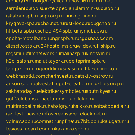
archery161.ru
bigencyclica.ru
vlast16.ru
korru.net
sarmiento.spb.su
extelopedia.ru
lammin-suo.spb.ru
iskatour.spb.ru
snpi.org.ru
running-line.ru
krygeva-spa.ru
chel.net.ru
rust-loco.ru
dugshop.ru
hl-beta.spb.ru
school494.spb.ru
mymubaby.ru
epoha-metalband.ru
ngr.spb.ru
rusgosnews.com
dieselvostok.ru
24hostel.msk.ru
w-dev.ru
f-ship.ru
regsmi.ru
filmnetwork.ru
malinasp.ru
kinosvin.ru
h2o-salon.ru
malutkayork.ru
deltaprim.spb.ru
tango-perm.ru
gooddir.ru
sgv.su
multiki-online.com
webkrasotki.com
cherinvest.ru
detskiy-ostrov.ru
ankou.spb.ru
alvesta1.ru
pdf-creator.ru
nix-files.org.ru
sakhatoday.ru
elektrikersymboler.ru
sputnikyes.ru
golf2club.msk.ru
aeforums.ru
zallclub.ru
multimodal.msk.ru
habaigry.ru
haikko.ru
sobakopedia.ru
isz-fest.ru
ewnc.info
screensaver-clock.net.ru
volnav.spb.ru
comnat.ru
npf.net.ru
7bit.pp.ru
kalugatur.ru
tesiaes.ru
card.com.ru
kazanka.spb.ru