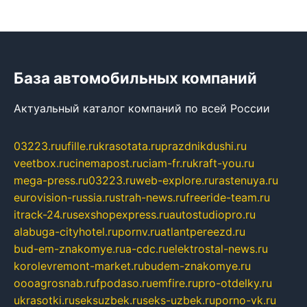
База автомобильных компаний
Актуальный каталог компаний по всей России
03223.ru
ufille.ru
krasotata.ru
prazdnikdushi.ru
veetbox.ru
cinemapost.ru
ciam-fr.ru
kraft-you.ru
mega-press.ru
03223.ru
web-explore.ru
rastenuya.ru
eurovision-russia.ru
strah-news.ru
freeride-team.ru
itrack-24.ru
sexshopexpress.ru
autostudiopro.ru
alabuga-cityhotel.ru
pornv.ru
atlantpereezd.ru
bud-em-znakomye.ru
a-cdc.ru
elektrostal-news.ru
korolevremont-market.ru
budem-znakomye.ru
oooagrosnab.ru
fpodaso.ru
emfire.ru
pro-otdelky.ru
ukrasotki.ru
seksuzbek.ru
seks-uzbek.ru
porno-vk.ru