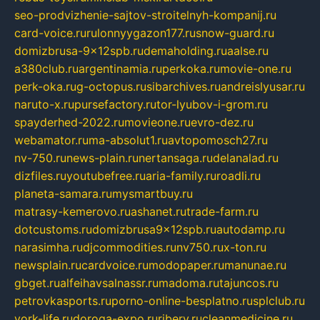
seo-prodvizhenie-sajtov-stroitelnyh-kompanij.ru
card-voice.ru
rulonnyygazon177.ru
snow-guard.ru
domizbrusa-9x12spb.ru
demaholding.ru
aalse.ru
a380club.ru
argentinamia.ru
perkoka.ru
movie-one.ru
perk-oka.ru
g-octopus.ru
sibarchives.ru
andreislyusar.ru
naruto-x.ru
pursefactory.ru
tor-lyubov-i-grom.ru
spayderhed-2022.ru
movieone.ru
evro-dez.ru
webamator.ru
ma-absolut1.ru
avtopomosch27.ru
nv-750.ru
news-plain.ru
nertansaga.ru
delanalad.ru
dizfiles.ru
youtubefree.ru
aria-family.ru
roadli.ru
planeta-samara.ru
mysmartbuy.ru
matrasy-kemerovo.ru
ashanet.ru
trade-farm.ru
dotcustoms.ru
domizbrusa9x12spb.ru
autodamp.ru
narasimha.ru
djcommodities.ru
nv750.ru
x-ton.ru
newsplain.ru
cardvoice.ru
modopaper.ru
manunae.ru
gbget.ru
alfeihavsalnassr.ru
madoma.ru
tajuncos.ru
petrovkasports.ru
porno-online-besplatno.ru
splclub.ru
york-life.ru
doroga-expo.ru
ribery.ru
cleanmedicine.ru