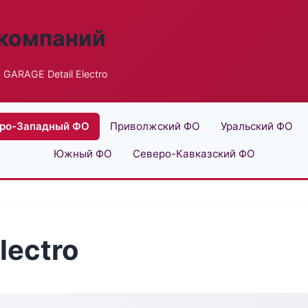
 компаний
 GARAGE Detail Electro
ро-Западный ФО
Приволжский ФО
Уральский ФО
Южный ФО
Северо-Кавказский ФО
lectro