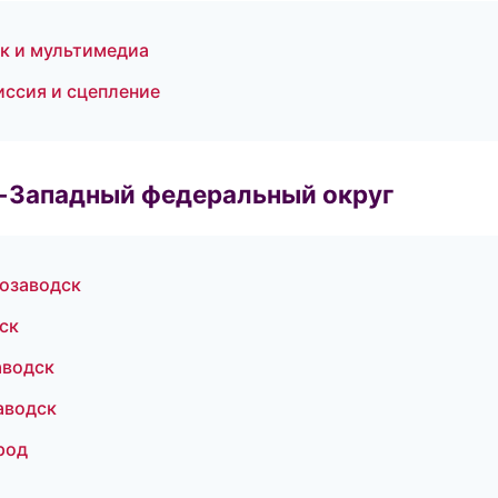
ук и мультимедиа
иссия и сцепление
о-Западный федеральный округ
розаводск
ск
аводск
аводск
род