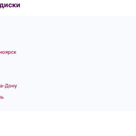
 диски
сноярск
на-Дону
ль