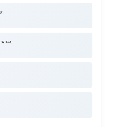
я.
вали.