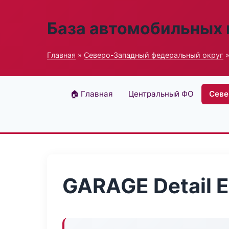
База автомобильных
Главная
»
Северо-Западный федеральный округ
»
🏠 Главная
Центральный ФО
Севе
GARAGE Detail E