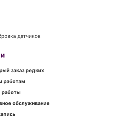
ибровка датчиков
ми
рый заказ редких
м работам
е работы
вное обслуживание
запись