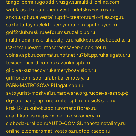
tango-perm.ru
gooddir.ru
sgv.su
multiki-online.com
webkrasotki.com
cherinvest.ru
detskiy-ostrov.ru
ankou.spb.ru
alvesta1.ru
pdf-creator.ru
nix-files.org.ru
sakhatoday.ru
elektrikersymboler.ru
sputnikyes.ru
golf2club.msk.ru
aeforums.ru
zallclub.ru
multimodal.msk.ru
habaigry.ru
haikko.ru
sobakopedia.ru
isz-fest.ru
ewnc.info
screensaver-clock.net.ru
volnav.spb.ru
comnat.ru
npf.net.ru
7bit.pp.ru
kalugatur.ru
tesiaes.ru
card.com.ru
kazanka.spb.ru
gildiya-kuznecov.ru
kameryboavision.ru
griffoncom.spb.ru
fabrika-emotsiy.ru
PARK-MATROSOVA.RU
agat.spb.ru
avtoyurist-moskva1.ru
hardware.org.ru
схема-авто.рф
dg-lab.ru
angrup.ru
recruiter.spb.ru
music8.spb.ru
krsk124.ru
kubok.spb.ru
romanofforex.ru
analitikaplus.ru
spyonline.ru
zosikamery.ru
sloboda-ural.pp.ru
AUTO-COM.SU
hohota.net
alimy.ru
online-z.com
aromat-vostoka.ru
otdelkaexp.ru