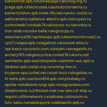
kanotiforet.spb.ru
tutmassage.ru
ecolog.org.ru
praga.spb.ru
falcorussia.ru
autodoctorservis.ru
kamertondom.spb.ru
net-life.net.ru
avto-vozim.ru
sakhcamera.ru
alliance-electro.spb.ru
stroyavt.ru
controlweb1.ru
tdsak74.ru
kinzozo-ru.ru
kvotka.ru
iron-snab.ru
costa-bella.ru
eugrus.pp.ru
associaciya39.ru
primexpo.spb.ru
bezmorchin.ru
ia2.ru
cpt21.ru
ispecspb.ru
regahost.ru
kolosok-elita.ru
tae-kwon.ru
consrio.com.ru
insiam.ru
avegainfo.ru
archery161.ru
bigencyclica.ru
vlast16.ru
korru.net
sarmiento.spb.su
extelopedia.ru
lammin-suo.spb.ru
iskatour.spb.ru
snpi.org.ru
running-line.ru
krygeva-spa.ru
chel.net.ru
rust-loco.ru
dugshop.ru
hl-beta.spb.ru
school494.spb.ru
mymubaby.ru
epoha-metalband.ru
ngr.spb.ru
rusgosnews.com
dieselvostok.ru
24hostel.msk.ru
w-dev.ru
f-ship.ru
regsmi.ru
filmnetwork.ru
malinasp.ru
kinosvin.ru
h2o-salon.ru
malutkayork.ru
deltaprim.spb.ru