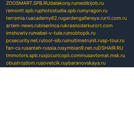
ZOOSMART.SPB.RU
dalakony.ru
medikijob.ru
remontt.spb.ru
photostudia.spb.ru
myragon.ru
terramia.ru
academy62.ru
gardengallereya.ru
rti.com.ru
artem-news.ru
biserinca.ru
krasnodarkurort.com
imshowtv.ru
mebel-v-tule.ru
mobtopik.ru
pcsecurity.net.ru
tool-sib.ru
multimetrunit.ru
sp-tour.ru
fan-cs.ru
santeh-russia.ru
symbian9.net.ru
DSHAIR.RU
tmmotors.spb.ru
xjocuricopii.com
musavtomat.msk.ru
obustrojdom.ru
sovetcik.ru
ybaranovskaya.ru
ppknews.ru
cult-alshei.ru
JAPANRUSSIA.RU
proekciyamebel.ru
imper-finans.ru
rim.org.ru
glamourai.ru
brassminus.ru
zabor-pro.ru
ftn.pp.ru
dorogoe58.ru
laimengpacker.ru
kuzova-zapchasti.ru
sageerp.ru
taxodrom.ru
dsrazvitie.ru
hardcity.net.ru
ratinghomegames.ru
topservice25.ru
gubernyan.ru
gtglasslined.ru
ii4.ru
tssport.spb.ru
andorra24.com
blackwallstreet.ru
oboimos.ru
optim-doors.com.ru
ikuch.ru
nycr.org.ru
npa21.ru
vremya-ch.spb.ru