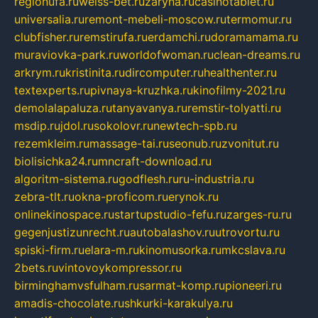
regionufa.ru
weiss-bet.ru
zaryna.ru
casinotablet.ru
universalia.ru
remont-mebeli-moscow.ru
termomur.ru
clubfisher.ru
remstirufa.ru
erdamchi.ru
doramamama.ru
muraviovka-park.ru
worldofwoman.ru
clean-dreams.ru
arkrym.ru
kristinita.ru
dircomputer.ru
healthenter.ru
textexperts.ru
pivnaya-kruzhka.ru
kinofilmy-2021.ru
demolalapaluza.ru
tanyavanya.ru
remstir-tolyatti.ru
msdip.ru
jdol.ru
sokolovr.ru
newtech-spb.ru
rezemkleim.ru
massage-tai.ru
seonub.ru
zvonitut.ru
biolisichka24.ru
mncraft-download.ru
algoritm-sistema.ru
godflesh.ru
ru-industria.ru
zebra-tlt.ru
okna-proficom.ru
erynok.ru
onlinekinospace.ru
startupstudio-fefu.ru
zarges-ru.ru
gegenjustizunrecht.ru
autobalashov.ru
utrovortu.ru
spiski-firm.ru
elara-m.ru
kinomusorka.ru
mkcslava.ru
2bets.ru
vintovoykompressor.ru
birminghamvsfulham.ru
sarmat-komp.ru
pioneeri.ru
amadis-chocolate.ru
shkurki-karakulya.ru