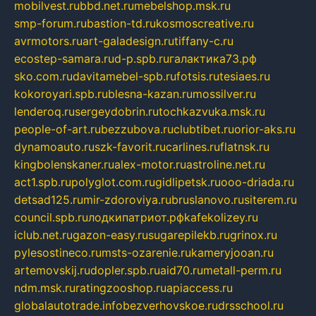
mobilvest.ru
bbd.net.ru
mebelshop.msk.ru
smp-forum.ru
bastion-td.ru
kosmoscreative.ru
avrmotors.ru
art-galadesign.ru
tiffany-c.ru
ecostep-samara.ru
d-p.spb.ru
галактика73.рф
sko.com.ru
davitamebel-spb.ru
fotsis.ru
tesiaes.ru
kokoroyari.spb.ru
blesna-kazan.ru
mossilver.ru
lenderoq.ru
sergeydobrin.ru
tochkazvuka.msk.ru
people-of-art.ru
bezzubova.ru
clubtibet.ru
orior-aks.ru
dynamoauto.ru
szk-favorit.ru
carlines.ru
flatnsk.ru
kingbolenskaner.ru
alex-motor.ru
astroline.net.ru
act1.spb.ru
polyglot.com.ru
gidlipetsk.ru
ooo-driada.ru
detsad125.ru
mir-zdoroviya.ru
bruslanovo.ru
siterem.ru
council.spb.ru
лодкипатриот.рф
kafekolizey.ru
iclub.net.ru
gazon-easy.ru
sugarepilekb.ru
grinox.ru
pylesostineco.ru
msts-ozarenie.ru
kameryjooan.ru
artemovskij.ru
dopler.spb.ru
aid70.ru
metall-perm.ru
ndm.msk.ru
ratingzooshop.ru
apiaccess.ru
globalautotrade.info
bezverhovskoe.ru
drsschool.ru