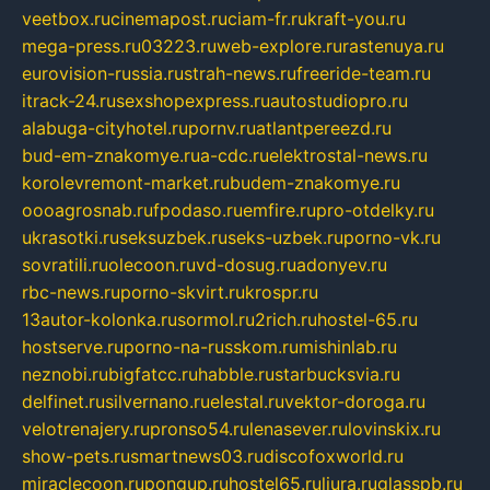
veetbox.ru
cinemapost.ru
ciam-fr.ru
kraft-you.ru
mega-press.ru
03223.ru
web-explore.ru
rastenuya.ru
eurovision-russia.ru
strah-news.ru
freeride-team.ru
itrack-24.ru
sexshopexpress.ru
autostudiopro.ru
alabuga-cityhotel.ru
pornv.ru
atlantpereezd.ru
bud-em-znakomye.ru
a-cdc.ru
elektrostal-news.ru
korolevremont-market.ru
budem-znakomye.ru
oooagrosnab.ru
fpodaso.ru
emfire.ru
pro-otdelky.ru
ukrasotki.ru
seksuzbek.ru
seks-uzbek.ru
porno-vk.ru
sovratili.ru
olecoon.ru
vd-dosug.ru
adonyev.ru
rbc-news.ru
porno-skvirt.ru
krospr.ru
13autor-kolonka.ru
sormol.ru
2rich.ru
hostel-65.ru
hostserve.ru
porno-na-russkom.ru
mishinlab.ru
neznobi.ru
bigfatcc.ru
habble.ru
starbucksvia.ru
delfinet.ru
silvernano.ru
elestal.ru
vektor-doroga.ru
velotrenajery.ru
pronso54.ru
lenasever.ru
lovinskix.ru
show-pets.ru
smartnews03.ru
discofoxworld.ru
miraclecoon.ru
pongup.ru
hostel65.ru
liura.ru
glasspb.ru