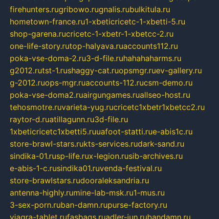
firehunters.ru
gribowo.ru
gnalis.ru
bulkitula.ru
hometown-france.ru
1-xbeticricetc-1-xbetti-5.ru
shop-garena.ru
cricetc-1-xbetr-1-xbetcc-2.ru
one-life-story.ru
top-halyava.ru
accounts112.ru
poka-vse-doma-2.ru
3-d-file.ru
hahahaharms.ru
g2012.ru
tst-1.ru
shaggy-cat.ru
opsmgr.ru
ev-gallery.ru
g-2012.ru
ops-mgr.ru
accounts-112.ru
csm-demo.ru
poka-vse-doma2.ru
airgungames.ru
allseo-host.ru
tehosmotre.ru
varieta-yug.ru
cricetc1xbetr1xbetcc2.ru
raytor-d.ru
atillagunn.ru
3d-file.ru
1xbeticricetc1xbetti5.ru
uafoot-statti.ru
e-abis1c.ru
store-brawl-stars.ru
kts-services.ru
dark-sand.ru
sindika-01.ru
sp-life.ru
x-legion.ru
sib-archives.ru
e-abis-1-c.ru
sindika01.ru
venda-festival.ru
store-brawlstars.ru
dooraleksandria.ru
antenna-highly.ru
mine-lab-msk.ru
1-mus.ru
3-sex-porn.ru
ban-damn.ru
purse-factory.ru
viagra-tablet.ru
fasbags.ru
adler-jun.ru
bandamn.ru