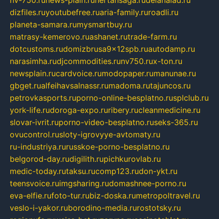
nv-750.ru
news-plain.ru
nertansaga.ru
delanalad.ru
dizfiles.ru
youtubefree.ru
aria-family.ru
roadli.ru
planeta-samara.ru
mysmartbuy.ru
matrasy-kemerovo.ru
ashanet.ru
trade-farm.ru
dotcustoms.ru
domizbrusa9x12spb.ru
autodamp.ru
narasimha.ru
djcommodities.ru
nv750.ru
x-ton.ru
newsplain.ru
cardvoice.ru
modopaper.ru
manunae.ru
gbget.ru
alfeihavsalnassr.ru
madoma.ru
tajuncos.ru
petrovkasports.ru
porno-online-besplatno.ru
splclub.ru
york-life.ru
doroga-expo.ru
ribery.ru
cleanmedicine.ru
slovar-ivrit.ru
porno-video-besplatno.ru
seks-365.ru
ovucontrol.ru
sloty-igrovyye-avtomaty.ru
ru-industriya.ru
russkoe-porno-besplatno.ru
belgorod-day.ru
digilith.ru
pichkurovlab.ru
medic-today.ru
taksu.ru
comp123.ru
don-ykt.ru
teensvoice.ru
imgsharing.ru
domashnee-porno.ru
eva-elfie.ru
foto-tur.ru
biz-doska.ru
metropoltravel.ru
veslo-i-yakor.ru
borodino-media.ru
rostotsky.ru