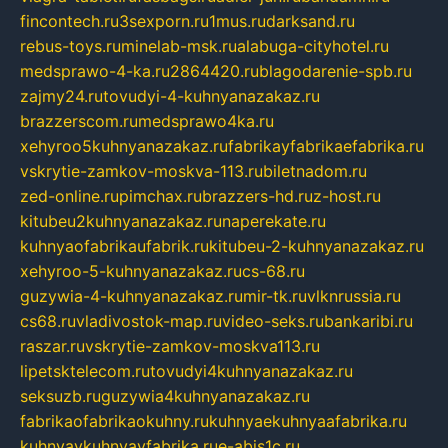
fincontech.ru
3sexporn.ru
1mus.ru
darksand.ru
rebus-toys.ru
minelab-msk.ru
alabuga-cityhotel.ru
medsprawo-4-ka.ru
2864420.ru
blagodarenie-spb.ru
zajmy24.ru
tovudyi-4-kuhnyanazakaz.ru
brazzerscom.ru
medsprawo4ka.ru
xehyroo5kuhnyanazakaz.ru
fabrikayfabrikaefabrika.ru
vskrytie-zamkov-moskva-113.ru
biletnadom.ru
zed-online.ru
pimchax.ru
brazzers-hd.ru
z-host.ru
kitubeu2kuhnyanazakaz.ru
naperekate.ru
kuhnyaofabrikaufabrik.ru
kitubeu-2-kuhnyanazakaz.ru
xehyroo-5-kuhnyanazakaz.ru
cs-68.ru
guzywia-4-kuhnyanazakaz.ru
mir-tk.ru
vlknrussia.ru
cs68.ru
vladivostok-map.ru
video-seks.ru
bankaribi.ru
raszar.ru
vskrytie-zamkov-moskva113.ru
lipetsktelecom.ru
tovudyi4kuhnyanazakaz.ru
seksuzb.ru
guzywia4kuhnyanazakaz.ru
fabrikaofabrikaokuhny.ru
kuhnyaekuhnyaafabrika.ru
kuhnyaykuhnyayfabrika.ru
e-abis1c.ru