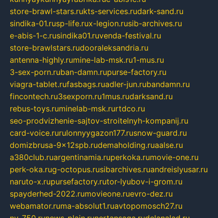
store-brawl-stars.ru
kts-services.ru
dark-sand.ru
sindika-01.ru
sp-life.ru
x-legion.ru
sib-archives.ru
e-abis-1-c.ru
sindika01.ru
venda-festival.ru
store-brawlstars.ru
dooraleksandria.ru
antenna-highly.ru
mine-lab-msk.ru
1-mus.ru
3-sex-porn.ru
ban-damn.ru
purse-factory.ru
viagra-tablet.ru
fasbags.ru
adler-jun.ru
bandamn.ru
fincontech.ru
3sexporn.ru
1mus.ru
darksand.ru
rebus-toys.ru
minelab-msk.ru
rtdco.ru
seo-prodvizhenie-sajtov-stroitelnyh-kompanij.ru
card-voice.ru
rulonnyygazon177.ru
snow-guard.ru
domizbrusa-9x12spb.ru
demaholding.ru
aalse.ru
a380club.ru
argentinamia.ru
perkoka.ru
movie-one.ru
perk-oka.ru
g-octopus.ru
sibarchives.ru
andreislyusar.ru
naruto-x.ru
pursefactory.ru
tor-lyubov-i-grom.ru
spayderhed-2022.ru
movieone.ru
evro-dez.ru
webamator.ru
ma-absolut1.ru
avtopomosch27.ru