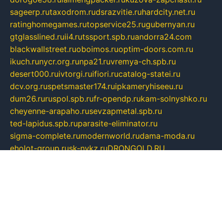
sageerp.ru
taxodrom.ru
dsrazvitie.ru
hardcity.net.ru
ratinghomegames.ru
topservice25.ru
gubernyan.ru
gtglasslined.ru
ii4.ru
tssport.spb.ru
andorra24.com
blackwallstreet.ru
oboimos.ru
optim-doors.com.ru
ikuch.ru
nycr.org.ru
npa21.ru
vremya-ch.spb.ru
desert000.ru
ivtorgi.ru
ifiori.ru
catalog-statei.ru
dcv.org.ru
spetsmaster174.ru
ipkameryhiseeu.ru
dum26.ru
ruspol.spb.ru
fr-opendp.ru
kam-solnyshko.ru
cheyenne-arapaho.ru
sevzapmetal.spb.ru
ted-lapidus.spb.ru
parasite-eliminator.ru
sigma-complete.ru
modernworld.ru
dama-moda.ru
eholot-group.ru
sk-nvkz.ru
DRONGOLD.RU
democratia2.ru
i-farmer.ru
mass-sport.org
jablonex.spb.ru
bookmess.ru
linkword.ru
refineua.com.ru
cs-spec.net.ru
altay-mebel.ru
DNK-THEATRE.RU
mechaniks.spb.ru
ipcamtechage.ru
skosta.ru
a-sun.ru
stroy-ldsp.ru
snowlands.org.ru