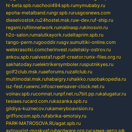
hl-beta.spb.ru
school494.spb.ru
mymubaby.ru
epoha-metalband.ru
ngr.spb.ru
rusgosnews.com
dieselvostok.ru
24hostel.msk.ru
w-dev.ru
f-ship.ru
regsmi.ru
filmnetwork.ru
malinasp.ru
kinosvin.ru
h2o-salon.ru
malutkayork.ru
deltaprim.spb.ru
tango-perm.ru
gooddir.ru
sgv.su
multiki-online.com
webkrasotki.com
cherinvest.ru
detskiy-ostrov.ru
ankou.spb.ru
alvesta1.ru
pdf-creator.ru
nix-files.org.ru
sakhatoday.ru
elektrikersymboler.ru
sputnikyes.ru
golf2club.msk.ru
aeforums.ru
zallclub.ru
multimodal.msk.ru
habaigry.ru
haikko.ru
sobakopedia.ru
isz-fest.ru
ewnc.info
screensaver-clock.net.ru
volnav.spb.ru
comnat.ru
npf.net.ru
7bit.pp.ru
kalugatur.ru
tesiaes.ru
card.com.ru
kazanka.spb.ru
gildiya-kuznecov.ru
kameryboavision.ru
griffoncom.spb.ru
fabrika-emotsiy.ru
PARK-MATROSOVA.RU
agat.spb.ru
avtoyurist-moskva1.ru
hardware.org.ru
схема-авто.рф