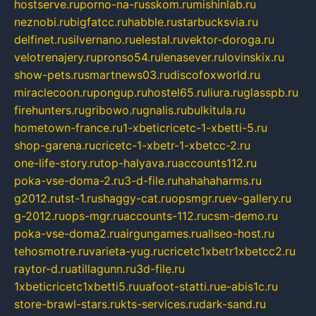
hostserve.ru
porno-na-russkom.ru
mishinlab.ru
neznobi.ru
bigfatcc.ru
habble.ru
starbucksvia.ru
delfinet.ru
silvernano.ru
elestal.ru
vektor-doroga.ru
velotrenajery.ru
pronso54.ru
lenasever.ru
lovinskix.ru
show-pets.ru
smartnews03.ru
discofoxworld.ru
miraclecoon.ru
pongup.ru
hostel65.ru
liura.ru
glasspb.ru
firehunters.ru
gribowo.ru
gnalis.ru
bulkitula.ru
hometown-france.ru
1-xbeticricetc-1-xbetti-5.ru
shop-garena.ru
cricetc-1-xbetr-1-xbetcc-2.ru
one-life-story.ru
top-halyava.ru
accounts112.ru
poka-vse-doma-2.ru
3-d-file.ru
hahahaharms.ru
g2012.ru
tst-1.ru
shaggy-cat.ru
opsmgr.ru
ev-gallery.ru
g-2012.ru
ops-mgr.ru
accounts-112.ru
csm-demo.ru
poka-vse-doma2.ru
airgungames.ru
allseo-host.ru
tehosmotre.ru
varieta-yug.ru
cricetc1xbetr1xbetcc2.ru
raytor-d.ru
atillagunn.ru
3d-file.ru
1xbeticricetc1xbetti5.ru
uafoot-statti.ru
e-abis1c.ru
store-brawl-stars.ru
kts-services.ru
dark-sand.ru