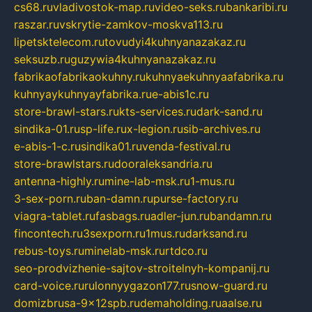
cs68.ru
vladivostok-map.ru
video-seks.ru
bankaribi.ru
raszar.ru
vskrytie-zamkov-moskva113.ru
lipetsktelecom.ru
tovudyi4kuhnyanazakaz.ru
seksuzb.ru
guzywia4kuhnyanazakaz.ru
fabrikaofabrikaokuhny.ru
kuhnyaekuhnyaafabrika.ru
kuhnyaykuhnyayfabrika.ru
e-abis1c.ru
store-brawl-stars.ru
kts-services.ru
dark-sand.ru
sindika-01.ru
sp-life.ru
x-legion.ru
sib-archives.ru
e-abis-1-c.ru
sindika01.ru
venda-festival.ru
store-brawlstars.ru
dooraleksandria.ru
antenna-highly.ru
mine-lab-msk.ru
1-mus.ru
3-sex-porn.ru
ban-damn.ru
purse-factory.ru
viagra-tablet.ru
fasbags.ru
adler-jun.ru
bandamn.ru
fincontech.ru
3sexporn.ru
1mus.ru
darksand.ru
rebus-toys.ru
minelab-msk.ru
rtdco.ru
seo-prodvizhenie-sajtov-stroitelnyh-kompanij.ru
card-voice.ru
rulonnyygazon177.ru
snow-guard.ru
domizbrusa-9x12spb.ru
demaholding.ru
aalse.ru