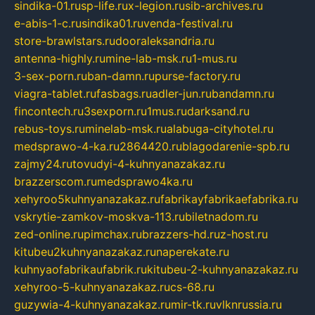
sindika-01.ru
sp-life.ru
x-legion.ru
sib-archives.ru
e-abis-1-c.ru
sindika01.ru
venda-festival.ru
store-brawlstars.ru
dooraleksandria.ru
antenna-highly.ru
mine-lab-msk.ru
1-mus.ru
3-sex-porn.ru
ban-damn.ru
purse-factory.ru
viagra-tablet.ru
fasbags.ru
adler-jun.ru
bandamn.ru
fincontech.ru
3sexporn.ru
1mus.ru
darksand.ru
rebus-toys.ru
minelab-msk.ru
alabuga-cityhotel.ru
medsprawo-4-ka.ru
2864420.ru
blagodarenie-spb.ru
zajmy24.ru
tovudyi-4-kuhnyanazakaz.ru
brazzerscom.ru
medsprawo4ka.ru
xehyroo5kuhnyanazakaz.ru
fabrikayfabrikaefabrika.ru
vskrytie-zamkov-moskva-113.ru
biletnadom.ru
zed-online.ru
pimchax.ru
brazzers-hd.ru
z-host.ru
kitubeu2kuhnyanazakaz.ru
naperekate.ru
kuhnyaofabrikaufabrik.ru
kitubeu-2-kuhnyanazakaz.ru
xehyroo-5-kuhnyanazakaz.ru
cs-68.ru
guzywia-4-kuhnyanazakaz.ru
mir-tk.ru
vlknrussia.ru