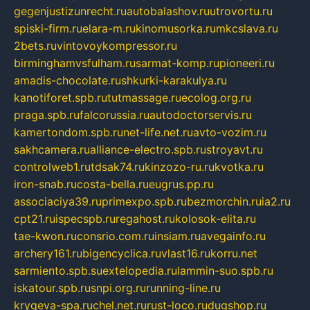
gegenjustizunrecht.ru
autobalashov.ru
utrovortu.ru
spiski-firm.ru
elara-m.ru
kinomusorka.ru
mkcslava.ru
2bets.ru
vintovoykompressor.ru
birminghamvsfulham.ru
sarmat-komp.ru
pioneeri.ru
amadis-chocolate.ru
shkurki-karakulya.ru
kanotiforet.spb.ru
tutmassage.ru
ecolog.org.ru
praga.spb.ru
falcorussia.ru
autodoctorservis.ru
kamertondom.spb.ru
net-life.net.ru
avto-vozim.ru
sakhcamera.ru
alliance-electro.spb.ru
stroyavt.ru
controlweb1.ru
tdsak74.ru
kinzozo-ru.ru
kvotka.ru
iron-snab.ru
costa-bella.ru
eugrus.pp.ru
associaciya39.ru
primexpo.spb.ru
bezmorchin.ru
ia2.ru
cpt21.ru
ispecspb.ru
regahost.ru
kolosok-elita.ru
tae-kwon.ru
consrio.com.ru
insiam.ru
avegainfo.ru
archery161.ru
bigencyclica.ru
vlast16.ru
korru.net
sarmiento.spb.su
extelopedia.ru
lammin-suo.spb.ru
iskatour.spb.ru
snpi.org.ru
running-line.ru
krygeva-spa.ru
chel.net.ru
rust-loco.ru
dugshop.ru