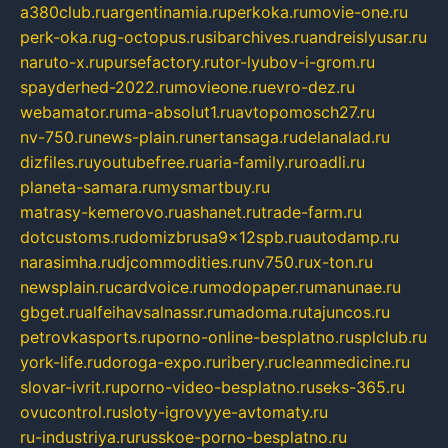
a380club.ru
argentinamia.ru
perkoka.ru
movie-one.ru
perk-oka.ru
g-octopus.ru
sibarchives.ru
andreislyusar.ru
naruto-x.ru
pursefactory.ru
tor-lyubov-i-grom.ru
spayderhed-2022.ru
movieone.ru
evro-dez.ru
webamator.ru
ma-absolut1.ru
avtopomosch27.ru
nv-750.ru
news-plain.ru
nertansaga.ru
delanalad.ru
dizfiles.ru
youtubefree.ru
aria-family.ru
roadli.ru
planeta-samara.ru
mysmartbuy.ru
matrasy-kemerovo.ru
ashanet.ru
trade-farm.ru
dotcustoms.ru
domizbrusa9x12spb.ru
autodamp.ru
narasimha.ru
djcommodities.ru
nv750.ru
x-ton.ru
newsplain.ru
cardvoice.ru
modopaper.ru
manunae.ru
gbget.ru
alfeihavsalnassr.ru
madoma.ru
tajuncos.ru
petrovkasports.ru
porno-online-besplatno.ru
splclub.ru
york-life.ru
doroga-expo.ru
ribery.ru
cleanmedicine.ru
slovar-ivrit.ru
porno-video-besplatno.ru
seks-365.ru
ovucontrol.ru
sloty-igrovyye-avtomaty.ru
ru-industriya.ru
russkoe-porno-besplatno.ru