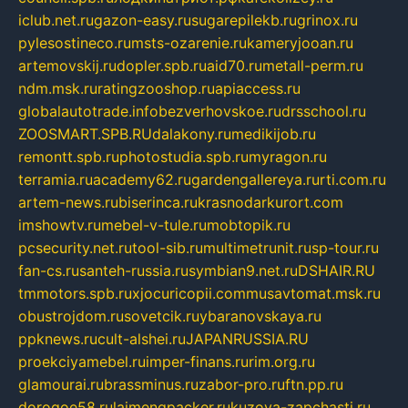
iclub.net.ru
gazon-easy.ru
sugarepilekb.ru
grinox.ru
pylesostineco.ru
msts-ozarenie.ru
kameryjooan.ru
artemovskij.ru
dopler.spb.ru
aid70.ru
metall-perm.ru
ndm.msk.ru
ratingzooshop.ru
apiaccess.ru
globalautotrade.info
bezverhovskoe.ru
drsschool.ru
ZOOSMART.SPB.RU
dalakony.ru
medikijob.ru
remontt.spb.ru
photostudia.spb.ru
myragon.ru
terramia.ru
academy62.ru
gardengallereya.ru
rti.com.ru
artem-news.ru
biserinca.ru
krasnodarkurort.com
imshowtv.ru
mebel-v-tule.ru
mobtopik.ru
pcsecurity.net.ru
tool-sib.ru
multimetrunit.ru
sp-tour.ru
fan-cs.ru
santeh-russia.ru
symbian9.net.ru
DSHAIR.RU
tmmotors.spb.ru
xjocuricopii.com
musavtomat.msk.ru
obustrojdom.ru
sovetcik.ru
ybaranovskaya.ru
ppknews.ru
cult-alshei.ru
JAPANRUSSIA.RU
proekciyamebel.ru
imper-finans.ru
rim.org.ru
glamourai.ru
brassminus.ru
zabor-pro.ru
ftn.pp.ru
dorogoe58.ru
laimengpacker.ru
kuzova-zapchasti.ru