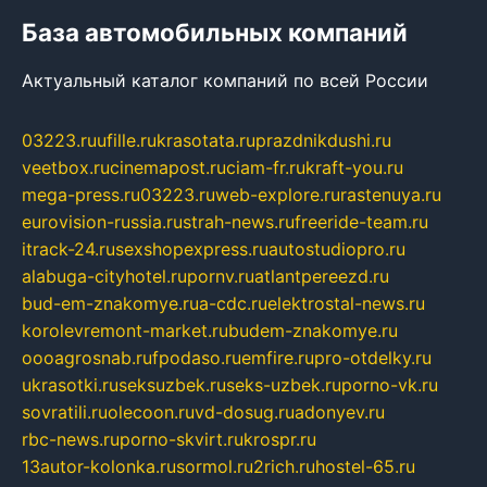
База автомобильных компаний
Актуальный каталог компаний по всей России
03223.ru
ufille.ru
krasotata.ru
prazdnikdushi.ru
veetbox.ru
cinemapost.ru
ciam-fr.ru
kraft-you.ru
mega-press.ru
03223.ru
web-explore.ru
rastenuya.ru
eurovision-russia.ru
strah-news.ru
freeride-team.ru
itrack-24.ru
sexshopexpress.ru
autostudiopro.ru
alabuga-cityhotel.ru
pornv.ru
atlantpereezd.ru
bud-em-znakomye.ru
a-cdc.ru
elektrostal-news.ru
korolevremont-market.ru
budem-znakomye.ru
oooagrosnab.ru
fpodaso.ru
emfire.ru
pro-otdelky.ru
ukrasotki.ru
seksuzbek.ru
seks-uzbek.ru
porno-vk.ru
sovratili.ru
olecoon.ru
vd-dosug.ru
adonyev.ru
rbc-news.ru
porno-skvirt.ru
krospr.ru
13autor-kolonka.ru
sormol.ru
2rich.ru
hostel-65.ru