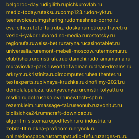
belgorod-day.ru
digilith.ru
pichkurovlab.ru
medic-today.ru
taksu.ru
comp123.ru
don-ykt.ru
teensvoice.ru
imgsharing.ru
domashnee-porno.ru
eva-elfie.ru
foto-tur.ru
biz-doska.ru
metropoltravel.ru
veslo-i-yakor.ru
borodino-media.ru
rostotsky.ru
regionufa.ru
weiss-bet.ru
zaryna.ru
casinotablet.ru
universalia.ru
remont-mebeli-moscow.ru
termomur.ru
clubfisher.ru
remstirufa.ru
erdamchi.ru
doramamama.ru
muraviovka-park.ru
worldofwoman.ru
clean-dreams.ru
arkrym.ru
kristinita.ru
dircomputer.ru
healthenter.ru
textexperts.ru
pivnaya-kruzhka.ru
kinofilmy-2021.ru
demolalapaluza.ru
tanyavanya.ru
remstir-tolyatti.ru
msdip.ru
jdol.ru
sokolovr.ru
newtech-spb.ru
rezemkleim.ru
massage-tai.ru
seonub.ru
zvonitut.ru
biolisichka24.ru
mncraft-download.ru
algoritm-sistema.ru
godflesh.ru
ru-industria.ru
zebra-tlt.ru
okna-proficom.ru
erynok.ru
onlinekinospace.ru
startupstudio-fefu.ru
zarges-ru.ru