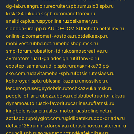
dg-lab.ru
angrup.ru
recruiter.spb.ru
music8.spb.ru
krsk124.ru
kubok.spb.ru
romanofforex.ru
analitikaplus.ru
spyonline.ru
zosikamery.ru
sloboda-ural.pp.ru
AUTO-COM.SU
hohota.net
alimy.ru
online-z.com
aromat-vostoka.ru
otdelkaexp.ru
mobilvest.ru
bbd.net.ru
mebelshop.msk.ru
smp-forum.ru
bastion-td.ru
kosmoscreative.ru
avrmotors.ru
art-galadesign.ru
tiffany-c.ru
ecostep-samara.ru
d-p.spb.ru
галактика73.рф
sko.com.ru
davitamebel-spb.ru
fotsis.ru
tesiaes.ru
kokoroyari.spb.ru
blesna-kazan.ru
mossilver.ru
lenderoq.ru
sergeydobrin.ru
tochkazvuka.msk.ru
people-of-art.ru
bezzubova.ru
clubtibet.ru
orior-aks.ru
dynamoauto.ru
szk-favorit.ru
carlines.ru
flatnsk.ru
kingbolenskaner.ru
alex-motor.ru
astroline.net.ru
act1.spb.ru
polyglot.com.ru
gidlipetsk.ru
ooo-driada.ru
detsad125.ru
mir-zdoroviya.ru
bruslanovo.ru
siterem.ru
council.spb.ru
лодкипатриот.рф
kafekolizey.ru