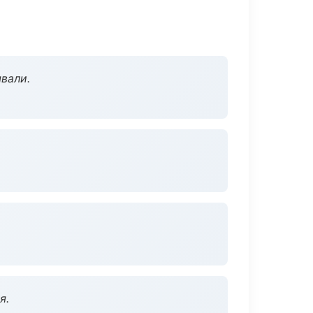
вали.
я.