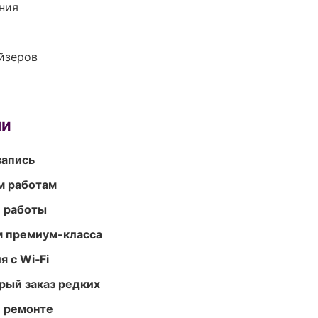
ния
йзеров
ми
запись
м работам
е работы
м премиум-класса
 с Wi‑Fi
рый заказ редких
и ремонте