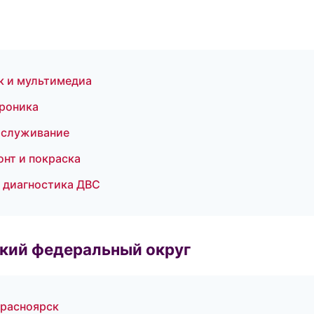
к и мультимедиа
троника
бслуживание
нт и покраска
и диагностика ДВС
ский федеральный округ
Красноярск