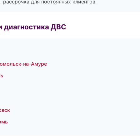
, рассрочка для постоянных клиентов.
и диагностика ДВС
сомольск-на-Амуре
ль
овск
рмь