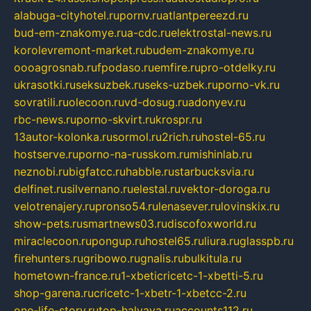
alabuga-cityhotel.ru
pornv.ru
atlantpereezd.ru
bud-em-znakomye.ru
a-cdc.ru
elektrostal-news.ru
korolevremont-market.ru
budem-znakomye.ru
oooagrosnab.ru
fpodaso.ru
emfire.ru
pro-otdelky.ru
ukrasotki.ru
seksuzbek.ru
seks-uzbek.ru
porno-vk.ru
sovratili.ru
olecoon.ru
vd-dosug.ru
adonyev.ru
rbc-news.ru
porno-skvirt.ru
krospr.ru
13autor-kolonka.ru
sormol.ru
2rich.ru
hostel-65.ru
hostserve.ru
porno-na-russkom.ru
mishinlab.ru
neznobi.ru
bigfatcc.ru
habble.ru
starbucksvia.ru
delfinet.ru
silvernano.ru
elestal.ru
vektor-doroga.ru
velotrenajery.ru
pronso54.ru
lenasever.ru
lovinskix.ru
show-pets.ru
smartnews03.ru
discofoxworld.ru
miraclecoon.ru
pongup.ru
hostel65.ru
liura.ru
glasspb.ru
firehunters.ru
gribowo.ru
gnalis.ru
bulkitula.ru
hometown-france.ru
1-xbeticricetc-1-xbetti-5.ru
shop-garena.ru
cricetc-1-xbetr-1-xbetcc-2.ru
one-life-story.ru
top-halyava.ru
accounts112.ru