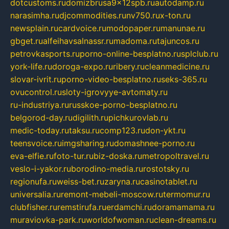
dotcustoms.ru
domizbrusa9x12spb.ru
autodamp.ru
narasimha.ru
djcommodities.ru
nv750.ru
x-ton.ru
newsplain.ru
cardvoice.ru
modopaper.ru
manunae.ru
gbget.ru
alfeihavsalnassr.ru
madoma.ru
tajuncos.ru
petrovkasports.ru
porno-online-besplatno.ru
splclub.ru
york-life.ru
doroga-expo.ru
ribery.ru
cleanmedicine.ru
slovar-ivrit.ru
porno-video-besplatno.ru
seks-365.ru
ovucontrol.ru
sloty-igrovyye-avtomaty.ru
ru-industriya.ru
russkoe-porno-besplatno.ru
belgorod-day.ru
digilith.ru
pichkurovlab.ru
medic-today.ru
taksu.ru
comp123.ru
don-ykt.ru
teensvoice.ru
imgsharing.ru
domashnee-porno.ru
eva-elfie.ru
foto-tur.ru
biz-doska.ru
metropoltravel.ru
veslo-i-yakor.ru
borodino-media.ru
rostotsky.ru
regionufa.ru
weiss-bet.ru
zaryna.ru
casinotablet.ru
universalia.ru
remont-mebeli-moscow.ru
termomur.ru
clubfisher.ru
remstirufa.ru
erdamchi.ru
doramamama.ru
muraviovka-park.ru
worldofwoman.ru
clean-dreams.ru