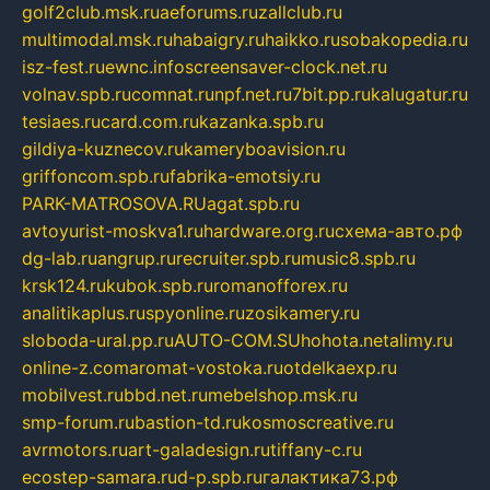
golf2club.msk.ru
aeforums.ru
zallclub.ru
multimodal.msk.ru
habaigry.ru
haikko.ru
sobakopedia.ru
isz-fest.ru
ewnc.info
screensaver-clock.net.ru
volnav.spb.ru
comnat.ru
npf.net.ru
7bit.pp.ru
kalugatur.ru
tesiaes.ru
card.com.ru
kazanka.spb.ru
gildiya-kuznecov.ru
kameryboavision.ru
griffoncom.spb.ru
fabrika-emotsiy.ru
PARK-MATROSOVA.RU
agat.spb.ru
avtoyurist-moskva1.ru
hardware.org.ru
схема-авто.рф
dg-lab.ru
angrup.ru
recruiter.spb.ru
music8.spb.ru
krsk124.ru
kubok.spb.ru
romanofforex.ru
analitikaplus.ru
spyonline.ru
zosikamery.ru
sloboda-ural.pp.ru
AUTO-COM.SU
hohota.net
alimy.ru
online-z.com
aromat-vostoka.ru
otdelkaexp.ru
mobilvest.ru
bbd.net.ru
mebelshop.msk.ru
smp-forum.ru
bastion-td.ru
kosmoscreative.ru
avrmotors.ru
art-galadesign.ru
tiffany-c.ru
ecostep-samara.ru
d-p.spb.ru
галактика73.рф