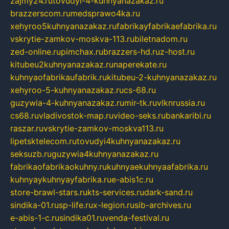
zajmy24.ru
tovudyi-4-kuhnyanazakaz.ru
brazzerscom.ru
medsprawo4ka.ru
xehyroo5kuhnyanazakaz.ru
fabrikayfabrikaefabrika.ru
vskrytie-zamkov-moskva-113.ru
biletnadom.ru
zed-online.ru
pimchax.ru
brazzers-hd.ru
z-host.ru
kitubeu2kuhnyanazakaz.ru
naperekate.ru
kuhnyaofabrikaufabrik.ru
kitubeu-2-kuhnyanazakaz.ru
xehyroo-5-kuhnyanazakaz.ru
cs-68.ru
guzywia-4-kuhnyanazakaz.ru
mir-tk.ru
vlknrussia.ru
cs68.ru
vladivostok-map.ru
video-seks.ru
bankaribi.ru
raszar.ru
vskrytie-zamkov-moskva113.ru
lipetsktelecom.ru
tovudyi4kuhnyanazakaz.ru
seksuzb.ru
guzywia4kuhnyanazakaz.ru
fabrikaofabrikaokuhny.ru
kuhnyaekuhnyaafabrika.ru
kuhnyaykuhnyayfabrika.ru
e-abis1c.ru
store-brawl-stars.ru
kts-services.ru
dark-sand.ru
sindika-01.ru
sp-life.ru
x-legion.ru
sib-archives.ru
e-abis-1-c.ru
sindika01.ru
venda-festival.ru