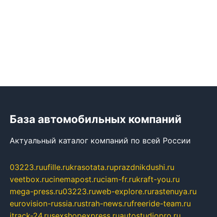
База автомобильных компаний
Актуальный каталог компаний по всей России
03223.ru
ufille.ru
krasotata.ru
prazdnikdushi.ru
veetbox.ru
cinemapost.ru
ciam-fr.ru
kraft-you.ru
mega-press.ru
03223.ru
web-explore.ru
rastenuya.ru
eurovision-russia.ru
strah-news.ru
freeride-team.ru
itrack-24.ru
sexshopexpress.ru
autostudiopro.ru