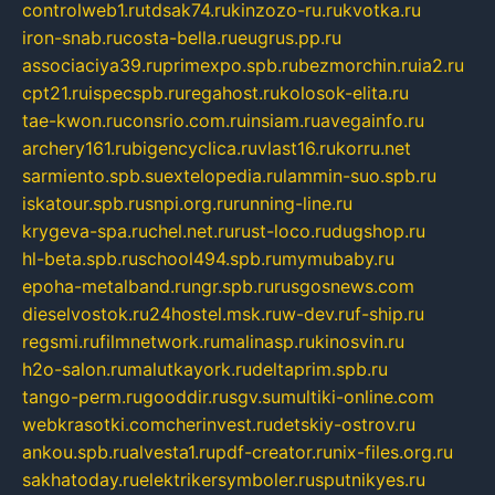
controlweb1.ru
tdsak74.ru
kinzozo-ru.ru
kvotka.ru
iron-snab.ru
costa-bella.ru
eugrus.pp.ru
associaciya39.ru
primexpo.spb.ru
bezmorchin.ru
ia2.ru
cpt21.ru
ispecspb.ru
regahost.ru
kolosok-elita.ru
tae-kwon.ru
consrio.com.ru
insiam.ru
avegainfo.ru
archery161.ru
bigencyclica.ru
vlast16.ru
korru.net
sarmiento.spb.su
extelopedia.ru
lammin-suo.spb.ru
iskatour.spb.ru
snpi.org.ru
running-line.ru
krygeva-spa.ru
chel.net.ru
rust-loco.ru
dugshop.ru
hl-beta.spb.ru
school494.spb.ru
mymubaby.ru
epoha-metalband.ru
ngr.spb.ru
rusgosnews.com
dieselvostok.ru
24hostel.msk.ru
w-dev.ru
f-ship.ru
regsmi.ru
filmnetwork.ru
malinasp.ru
kinosvin.ru
h2o-salon.ru
malutkayork.ru
deltaprim.spb.ru
tango-perm.ru
gooddir.ru
sgv.su
multiki-online.com
webkrasotki.com
cherinvest.ru
detskiy-ostrov.ru
ankou.spb.ru
alvesta1.ru
pdf-creator.ru
nix-files.org.ru
sakhatoday.ru
elektrikersymboler.ru
sputnikyes.ru