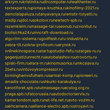
arkrym.ru
kristinita.ru
dircomputer.ru
healthenter.ru
textexperts.ru
pivnaya-kruzhka.ru
kinofilmy-2021.ru
demolalapaluza.ru
tanyavanya.ru
remstir-tolyatti.ru
msdip.ru
jdol.ru
sokolovr.ru
newtech-spb.ru
rezemkleim.ru
massage-tai.ru
seonub.ru
zvonitut.ru
biolisichka24.ru
mncraft-download.ru
algoritm-sistema.ru
godflesh.ru
ru-industria.ru
zebra-tlt.ru
okna-proficom.ru
erynok.ru
onlinekinospace.ru
startupstudio-fefu.ru
zarges-ru.ru
gegenjustizunrecht.ru
autobalashov.ru
utrovortu.ru
spiski-firm.ru
elara-m.ru
kinomusorka.ru
mkcslava.ru
2bets.ru
vintovoykompressor.ru
birminghamvsfulham.ru
sarmat-komp.ru
pioneeri.ru
amadis-chocolate.ru
shkurki-karakulya.ru
kanotiforet.spb.ru
tutmassage.ru
ecolog.org.ru
praga.spb.ru
falcorussia.ru
autodoctorservis.ru
kamertondom.spb.ru
net-life.net.ru
avto-vozim.ru
sakhcamera.ru
alliance-electro.spb.ru
stroyavt.ru