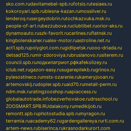
sko.com.ru
davitamebel-spb.ru
fotsis.ru
tesiaes.ru
kokoroyari.spb.ru
blesna-kazan.ru
mossilver.ru
lenderoq.ru
sergeydobrin.ru
tochkazvuka.msk.ru
people-of-art.ru
bezzubova.ru
clubtibet.ru
orior-aks.ru
dynamoauto.ru
szk-favorit.ru
carlines.ru
flatnsk.ru
kingbolenskaner.ru
alex-motor.ru
astroline.net.ru
act1.spb.ru
polyglot.com.ru
gidlipetsk.ru
ooo-driada.ru
detsad125.ru
mir-zdoroviya.ru
bruslanovo.ru
siterem.ru
council.spb.ru
лодкипатриот.рф
kafekolizey.ru
iclub.net.ru
gazon-easy.ru
sugarepilekb.ru
grinox.ru
pylesostineco.ru
msts-ozarenie.ru
kameryjooan.ru
artemovskij.ru
dopler.spb.ru
aid70.ru
metall-perm.ru
ndm.msk.ru
ratingzooshop.ru
apiaccess.ru
globalautotrade.info
bezverhovskoe.ru
drsschool.ru
ZOOSMART.SPB.RU
dalakony.ru
medikijob.ru
remontt.spb.ru
photostudia.spb.ru
myragon.ru
terramia.ru
academy62.ru
gardengallereya.ru
rti.com.ru
artem-news.ru
biserinca.ru
krasnodarkurort.com