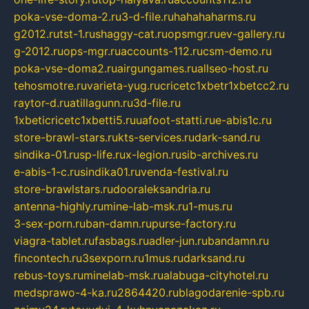
poka-vse-doma-2.ru
3-d-file.ru
hahahaharms.ru
g2012.ru
tst-1.ru
shaggy-cat.ru
opsmgr.ru
ev-gallery.ru
g-2012.ru
ops-mgr.ru
accounts-112.ru
csm-demo.ru
poka-vse-doma2.ru
airgungames.ru
allseo-host.ru
tehosmotre.ru
varieta-yug.ru
cricetc1xbetr1xbetcc2.ru
raytor-d.ru
atillagunn.ru
3d-file.ru
1xbeticricetc1xbetti5.ru
uafoot-statti.ru
e-abis1c.ru
store-brawl-stars.ru
kts-services.ru
dark-sand.ru
sindika-01.ru
sp-life.ru
x-legion.ru
sib-archives.ru
e-abis-1-c.ru
sindika01.ru
venda-festival.ru
store-brawlstars.ru
dooraleksandria.ru
antenna-highly.ru
mine-lab-msk.ru
1-mus.ru
3-sex-porn.ru
ban-damn.ru
purse-factory.ru
viagra-tablet.ru
fasbags.ru
adler-jun.ru
bandamn.ru
fincontech.ru
3sexporn.ru
1mus.ru
darksand.ru
rebus-toys.ru
minelab-msk.ru
alabuga-cityhotel.ru
medsprawo-4-ka.ru
2864420.ru
blagodarenie-spb.ru