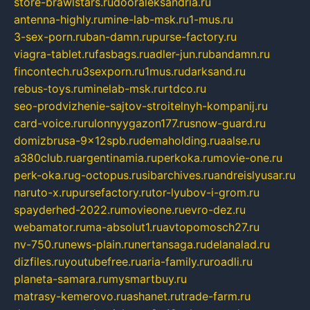
store-brawlstars.ru
dooraleksandria.ru
antenna-highly.ru
mine-lab-msk.ru
1-mus.ru
3-sex-porn.ru
ban-damn.ru
purse-factory.ru
viagra-tablet.ru
fasbags.ru
adler-jun.ru
bandamn.ru
fincontech.ru
3sexporn.ru
1mus.ru
darksand.ru
rebus-toys.ru
minelab-msk.ru
rtdco.ru
seo-prodvizhenie-sajtov-stroitelnyh-kompanij.ru
card-voice.ru
rulonnyygazon177.ru
snow-guard.ru
domizbrusa-9x12spb.ru
demaholding.ru
aalse.ru
a380club.ru
argentinamia.ru
perkoka.ru
movie-one.ru
perk-oka.ru
g-octopus.ru
sibarchives.ru
andreislyusar.ru
naruto-x.ru
pursefactory.ru
tor-lyubov-i-grom.ru
spayderhed-2022.ru
movieone.ru
evro-dez.ru
webamator.ru
ma-absolut1.ru
avtopomosch27.ru
nv-750.ru
news-plain.ru
nertansaga.ru
delanalad.ru
dizfiles.ru
youtubefree.ru
aria-family.ru
roadli.ru
planeta-samara.ru
mysmartbuy.ru
matrasy-kemerovo.ru
ashanet.ru
trade-farm.ru