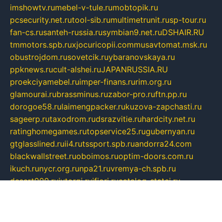
imshowtv.ru
mebel-v-tule.ru
mobtopik.ru
pcsecurity.net.ru
tool-sib.ru
multimetrunit.ru
sp-tour.ru
fan-cs.ru
santeh-russia.ru
symbian9.net.ru
DSHAIR.RU
tmmotors.spb.ru
xjocuricopii.com
musavtomat.msk.ru
obustrojdom.ru
sovetcik.ru
ybaranovskaya.ru
ppknews.ru
cult-alshei.ru
JAPANRUSSIA.RU
proekciyamebel.ru
imper-finans.ru
rim.org.ru
glamourai.ru
brassminus.ru
zabor-pro.ru
ftn.pp.ru
dorogoe58.ru
laimengpacker.ru
kuzova-zapchasti.ru
sageerp.ru
taxodrom.ru
dsrazvitie.ru
hardcity.net.ru
ratinghomegames.ru
topservice25.ru
gubernyan.ru
gtglasslined.ru
ii4.ru
tssport.spb.ru
andorra24.com
blackwallstreet.ru
oboimos.ru
optim-doors.com.ru
ikuch.ru
nycr.org.ru
npa21.ru
vremya-ch.spb.ru
desert000.ru
ivtorgi.ru
ifiori.ru
catalog-statei.ru
dcv.org.ru
spetsmaster174.ru
ipkameryhiseeu.ru
dum26.ru
ruspol.spb.ru
fr-opendp.ru
kam-solnyshko.ru
cheyenne-arapaho.ru
sevzapmetal.spb.ru