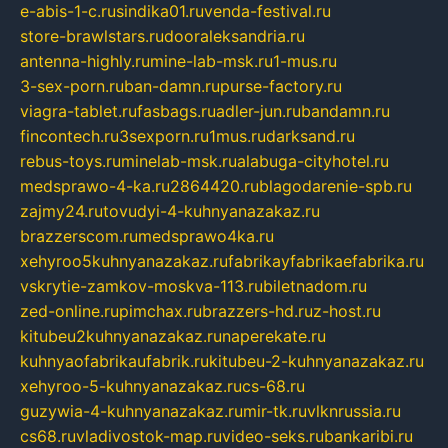
e-abis-1-c.ru
sindika01.ru
venda-festival.ru
store-brawlstars.ru
dooraleksandria.ru
antenna-highly.ru
mine-lab-msk.ru
1-mus.ru
3-sex-porn.ru
ban-damn.ru
purse-factory.ru
viagra-tablet.ru
fasbags.ru
adler-jun.ru
bandamn.ru
fincontech.ru
3sexporn.ru
1mus.ru
darksand.ru
rebus-toys.ru
minelab-msk.ru
alabuga-cityhotel.ru
medsprawo-4-ka.ru
2864420.ru
blagodarenie-spb.ru
zajmy24.ru
tovudyi-4-kuhnyanazakaz.ru
brazzerscom.ru
medsprawo4ka.ru
xehyroo5kuhnyanazakaz.ru
fabrikayfabrikaefabrika.ru
vskrytie-zamkov-moskva-113.ru
biletnadom.ru
zed-online.ru
pimchax.ru
brazzers-hd.ru
z-host.ru
kitubeu2kuhnyanazakaz.ru
naperekate.ru
kuhnyaofabrikaufabrik.ru
kitubeu-2-kuhnyanazakaz.ru
xehyroo-5-kuhnyanazakaz.ru
cs-68.ru
guzywia-4-kuhnyanazakaz.ru
mir-tk.ru
vlknrussia.ru
cs68.ru
vladivostok-map.ru
video-seks.ru
bankaribi.ru