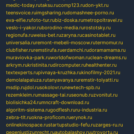
medic-today.ru
taksu.ru
comp123.ru
don-ykt.ru
teensvoice.ru
imgsharing.ru
domashnee-porno.ru
eva-elfie.ru
foto-tur.ru
biz-doska.ru
metropoltravel.ru
veslo-i-yakor.ru
borodino-media.ru
rostotsky.ru
regionufa.ru
weiss-bet.ru
zaryna.ru
casinotablet.ru
universalia.ru
remont-mebeli-moscow.ru
termomur.ru
clubfisher.ru
remstirufa.ru
erdamchi.ru
doramamama.ru
muraviovka-park.ru
worldofwoman.ru
clean-dreams.ru
arkrym.ru
kristinita.ru
dircomputer.ru
healthenter.ru
textexperts.ru
pivnaya-kruzhka.ru
kinofilmy-2021.ru
demolalapaluza.ru
tanyavanya.ru
remstir-tolyatti.ru
msdip.ru
jdol.ru
sokolovr.ru
newtech-spb.ru
rezemkleim.ru
massage-tai.ru
seonub.ru
zvonitut.ru
biolisichka24.ru
mncraft-download.ru
algoritm-sistema.ru
godflesh.ru
ru-industria.ru
zebra-tlt.ru
okna-proficom.ru
erynok.ru
onlinekinospace.ru
startupstudio-fefu.ru
zarges-ru.ru
gegenjustizunrecht.ru
autobalashov.ru
utrovortu.ru