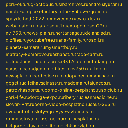
perk-oka.ru
g-octopus.ru
sibarchives.ru
andreislyusar.ru
naruto-x.ru
pursefactory.ru
tor-lyubov-i-grom.ru
spayderhed-2022.ru
movieone.ru
evro-dez.ru
webamator.ru
ma-absolut1.ru
avtopomosch27.ru
nv-750.ru
news-plain.ru
nertansaga.ru
delanalad.ru
dizfiles.ru
youtubefree.ru
aria-family.ru
roadli.ru
planeta-samara.ru
mysmartbuy.ru
matrasy-kemerovo.ru
ashanet.ru
trade-farm.ru
dotcustoms.ru
domizbrusa9x12spb.ru
autodamp.ru
narasimha.ru
djcommodities.ru
nv750.ru
x-ton.ru
newsplain.ru
cardvoice.ru
modopaper.ru
manunae.ru
gbget.ru
alfeihavsalnassr.ru
madoma.ru
tajuncos.ru
petrovkasports.ru
porno-online-besplatno.ru
splclub.ru
york-life.ru
doroga-expo.ru
ribery.ru
cleanmedicine.ru
slovar-ivrit.ru
porno-video-besplatno.ru
seks-365.ru
ovucontrol.ru
sloty-igrovyye-avtomaty.ru
ru-industriya.ru
russkoe-porno-besplatno.ru
belgorod-day.ru
digilith.ru
pichkurovlab.ru