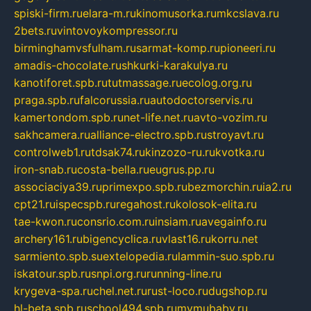
spiski-firm.ru
elara-m.ru
kinomusorka.ru
mkcslava.ru
2bets.ru
vintovoykompressor.ru
birminghamvsfulham.ru
sarmat-komp.ru
pioneeri.ru
amadis-chocolate.ru
shkurki-karakulya.ru
kanotiforet.spb.ru
tutmassage.ru
ecolog.org.ru
praga.spb.ru
falcorussia.ru
autodoctorservis.ru
kamertondom.spb.ru
net-life.net.ru
avto-vozim.ru
sakhcamera.ru
alliance-electro.spb.ru
stroyavt.ru
controlweb1.ru
tdsak74.ru
kinzozo-ru.ru
kvotka.ru
iron-snab.ru
costa-bella.ru
eugrus.pp.ru
associaciya39.ru
primexpo.spb.ru
bezmorchin.ru
ia2.ru
cpt21.ru
ispecspb.ru
regahost.ru
kolosok-elita.ru
tae-kwon.ru
consrio.com.ru
insiam.ru
avegainfo.ru
archery161.ru
bigencyclica.ru
vlast16.ru
korru.net
sarmiento.spb.su
extelopedia.ru
lammin-suo.spb.ru
iskatour.spb.ru
snpi.org.ru
running-line.ru
krygeva-spa.ru
chel.net.ru
rust-loco.ru
dugshop.ru
hl-beta.spb.ru
school494.spb.ru
mymubaby.ru