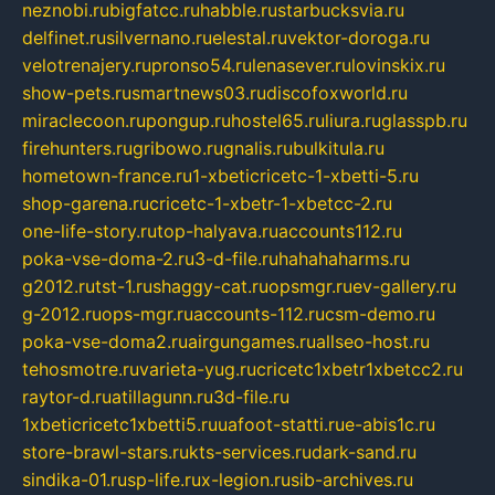
neznobi.ru
bigfatcc.ru
habble.ru
starbucksvia.ru
delfinet.ru
silvernano.ru
elestal.ru
vektor-doroga.ru
velotrenajery.ru
pronso54.ru
lenasever.ru
lovinskix.ru
show-pets.ru
smartnews03.ru
discofoxworld.ru
miraclecoon.ru
pongup.ru
hostel65.ru
liura.ru
glasspb.ru
firehunters.ru
gribowo.ru
gnalis.ru
bulkitula.ru
hometown-france.ru
1-xbeticricetc-1-xbetti-5.ru
shop-garena.ru
cricetc-1-xbetr-1-xbetcc-2.ru
one-life-story.ru
top-halyava.ru
accounts112.ru
poka-vse-doma-2.ru
3-d-file.ru
hahahaharms.ru
g2012.ru
tst-1.ru
shaggy-cat.ru
opsmgr.ru
ev-gallery.ru
g-2012.ru
ops-mgr.ru
accounts-112.ru
csm-demo.ru
poka-vse-doma2.ru
airgungames.ru
allseo-host.ru
tehosmotre.ru
varieta-yug.ru
cricetc1xbetr1xbetcc2.ru
raytor-d.ru
atillagunn.ru
3d-file.ru
1xbeticricetc1xbetti5.ru
uafoot-statti.ru
e-abis1c.ru
store-brawl-stars.ru
kts-services.ru
dark-sand.ru
sindika-01.ru
sp-life.ru
x-legion.ru
sib-archives.ru