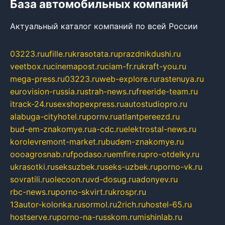
База автомобильных компаний
Актуальный каталог компаний по всей России
03223.ru
ufille.ru
krasotata.ru
prazdnikdushi.ru
veetbox.ru
cinemapost.ru
ciam-fr.ru
kraft-you.ru
mega-press.ru
03223.ru
web-explore.ru
rastenuya.ru
eurovision-russia.ru
strah-news.ru
freeride-team.ru
itrack-24.ru
sexshopexpress.ru
autostudiopro.ru
alabuga-cityhotel.ru
pornv.ru
atlantpereezd.ru
bud-em-znakomye.ru
a-cdc.ru
elektrostal-news.ru
korolevremont-market.ru
budem-znakomye.ru
oooagrosnab.ru
fpodaso.ru
emfire.ru
pro-otdelky.ru
ukrasotki.ru
seksuzbek.ru
seks-uzbek.ru
porno-vk.ru
sovratili.ru
olecoon.ru
vd-dosug.ru
adonyev.ru
rbc-news.ru
porno-skvirt.ru
krospr.ru
13autor-kolonka.ru
sormol.ru
2rich.ru
hostel-65.ru
hostserve.ru
porno-na-russkom.ru
mishinlab.ru