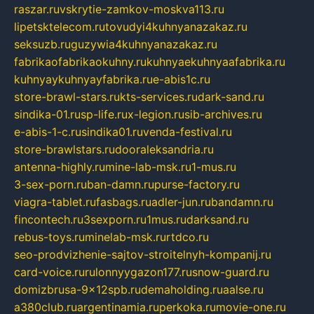
raszar.ru
vskrytie-zamkov-moskva113.ru
lipetsktelecom.ru
tovudyi4kuhnyanazakaz.ru
seksuzb.ru
guzywia4kuhnyanazakaz.ru
fabrikaofabrikaokuhny.ru
kuhnyaekuhnyaafabrika.ru
kuhnyaykuhnyayfabrika.ru
e-abis1c.ru
store-brawl-stars.ru
kts-services.ru
dark-sand.ru
sindika-01.ru
sp-life.ru
x-legion.ru
sib-archives.ru
e-abis-1-c.ru
sindika01.ru
venda-festival.ru
store-brawlstars.ru
dooraleksandria.ru
antenna-highly.ru
mine-lab-msk.ru
1-mus.ru
3-sex-porn.ru
ban-damn.ru
purse-factory.ru
viagra-tablet.ru
fasbags.ru
adler-jun.ru
bandamn.ru
fincontech.ru
3sexporn.ru
1mus.ru
darksand.ru
rebus-toys.ru
minelab-msk.ru
rtdco.ru
seo-prodvizhenie-sajtov-stroitelnyh-kompanij.ru
card-voice.ru
rulonnyygazon177.ru
snow-guard.ru
domizbrusa-9x12spb.ru
demaholding.ru
aalse.ru
a380club.ru
argentinamia.ru
perkoka.ru
movie-one.ru