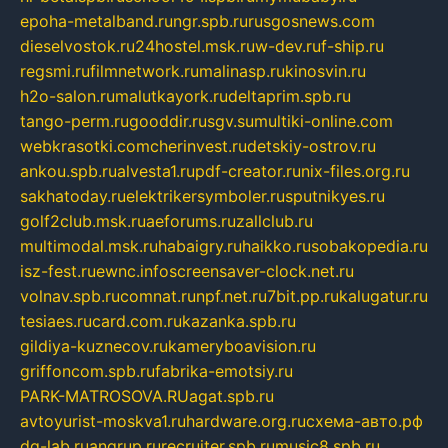
epoha-metalband.ru
ngr.spb.ru
rusgosnews.com
dieselvostok.ru
24hostel.msk.ru
w-dev.ru
f-ship.ru
regsmi.ru
filmnetwork.ru
malinasp.ru
kinosvin.ru
h2o-salon.ru
malutkayork.ru
deltaprim.spb.ru
tango-perm.ru
gooddir.ru
sgv.su
multiki-online.com
webkrasotki.com
cherinvest.ru
detskiy-ostrov.ru
ankou.spb.ru
alvesta1.ru
pdf-creator.ru
nix-files.org.ru
sakhatoday.ru
elektrikersymboler.ru
sputnikyes.ru
golf2club.msk.ru
aeforums.ru
zallclub.ru
multimodal.msk.ru
habaigry.ru
haikko.ru
sobakopedia.ru
isz-fest.ru
ewnc.info
screensaver-clock.net.ru
volnav.spb.ru
comnat.ru
npf.net.ru
7bit.pp.ru
kalugatur.ru
tesiaes.ru
card.com.ru
kazanka.spb.ru
gildiya-kuznecov.ru
kameryboavision.ru
griffoncom.spb.ru
fabrika-emotsiy.ru
PARK-MATROSOVA.RU
agat.spb.ru
avtoyurist-moskva1.ru
hardware.org.ru
схема-авто.рф
dg-lab.ru
angrup.ru
recruiter.spb.ru
music8.spb.ru