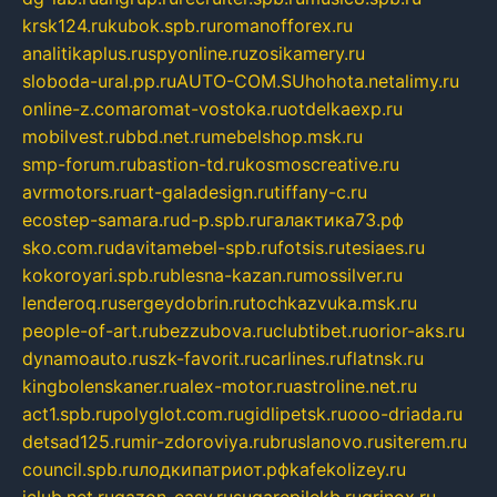
krsk124.ru
kubok.spb.ru
romanofforex.ru
analitikaplus.ru
spyonline.ru
zosikamery.ru
sloboda-ural.pp.ru
AUTO-COM.SU
hohota.net
alimy.ru
online-z.com
aromat-vostoka.ru
otdelkaexp.ru
mobilvest.ru
bbd.net.ru
mebelshop.msk.ru
smp-forum.ru
bastion-td.ru
kosmoscreative.ru
avrmotors.ru
art-galadesign.ru
tiffany-c.ru
ecostep-samara.ru
d-p.spb.ru
галактика73.рф
sko.com.ru
davitamebel-spb.ru
fotsis.ru
tesiaes.ru
kokoroyari.spb.ru
blesna-kazan.ru
mossilver.ru
lenderoq.ru
sergeydobrin.ru
tochkazvuka.msk.ru
people-of-art.ru
bezzubova.ru
clubtibet.ru
orior-aks.ru
dynamoauto.ru
szk-favorit.ru
carlines.ru
flatnsk.ru
kingbolenskaner.ru
alex-motor.ru
astroline.net.ru
act1.spb.ru
polyglot.com.ru
gidlipetsk.ru
ooo-driada.ru
detsad125.ru
mir-zdoroviya.ru
bruslanovo.ru
siterem.ru
council.spb.ru
лодкипатриот.рф
kafekolizey.ru