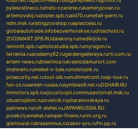
iclub.net.ru
gazon-easy.ru
sugarepilekb.ru
grinox.ru
pylesostineco.ru
msts-ozarenie.ru
kameryjooan.ru
artemovskij.ru
dopler.spb.ru
aid70.ru
metall-perm.ru
ndm.msk.ru
ratingzooshop.ru
apiaccess.ru
globalautotrade.info
bezverhovskoe.ru
drsschool.ru
ZOOSMART.SPB.RU
dalakony.ru
medikijob.ru
remontt.spb.ru
photostudia.spb.ru
myragon.ru
terramia.ru
academy62.ru
gardengallereya.ru
rti.com.ru
artem-news.ru
biserinca.ru
krasnodarkurort.com
imshowtv.ru
mebel-v-tule.ru
mobtopik.ru
pcsecurity.net.ru
tool-sib.ru
multimetrunit.ru
sp-tour.ru
fan-cs.ru
santeh-russia.ru
symbian9.net.ru
DSHAIR.RU
tmmotors.spb.ru
xjocuricopii.com
musavtomat.msk.ru
obustrojdom.ru
sovetcik.ru
ybaranovskaya.ru
ppknews.ru
cult-alshei.ru
JAPANRUSSIA.RU
proekciyamebel.ru
imper-finans.ru
rim.org.ru
glamourai.ru
brassminus.ru
zabor-pro.ru
ftn.pp.ru
dorogoe58.ru
laimengpacker.ru
kuzova-zapchasti.ru