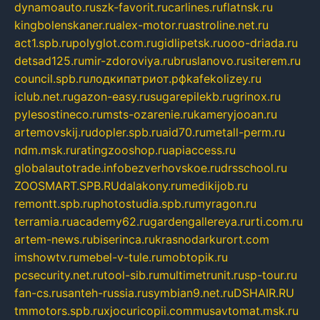
dynamoauto.ru
szk-favorit.ru
carlines.ru
flatnsk.ru
kingbolenskaner.ru
alex-motor.ru
astroline.net.ru
act1.spb.ru
polyglot.com.ru
gidlipetsk.ru
ooo-driada.ru
detsad125.ru
mir-zdoroviya.ru
bruslanovo.ru
siterem.ru
council.spb.ru
лодкипатриот.рф
kafekolizey.ru
iclub.net.ru
gazon-easy.ru
sugarepilekb.ru
grinox.ru
pylesostineco.ru
msts-ozarenie.ru
kameryjooan.ru
artemovskij.ru
dopler.spb.ru
aid70.ru
metall-perm.ru
ndm.msk.ru
ratingzooshop.ru
apiaccess.ru
globalautotrade.info
bezverhovskoe.ru
drsschool.ru
ZOOSMART.SPB.RU
dalakony.ru
medikijob.ru
remontt.spb.ru
photostudia.spb.ru
myragon.ru
terramia.ru
academy62.ru
gardengallereya.ru
rti.com.ru
artem-news.ru
biserinca.ru
krasnodarkurort.com
imshowtv.ru
mebel-v-tule.ru
mobtopik.ru
pcsecurity.net.ru
tool-sib.ru
multimetrunit.ru
sp-tour.ru
fan-cs.ru
santeh-russia.ru
symbian9.net.ru
DSHAIR.RU
tmmotors.spb.ru
xjocuricopii.com
musavtomat.msk.ru