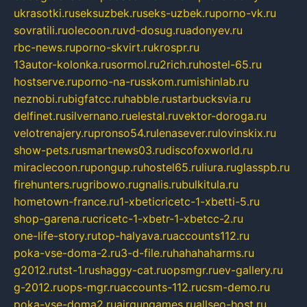
ukrasotki.ru
seksuzbek.ru
seks-uzbek.ru
porno-vk.ru
sovratili.ru
olecoon.ru
vd-dosug.ru
adonyev.ru
rbc-news.ru
porno-skvirt.ru
krospr.ru
13autor-kolonka.ru
sormol.ru
2rich.ru
hostel-65.ru
hostserve.ru
porno-na-russkom.ru
mishinlab.ru
neznobi.ru
bigfatcc.ru
habble.ru
starbucksvia.ru
delfinet.ru
silvernano.ru
elestal.ru
vektor-doroga.ru
velotrenajery.ru
pronso54.ru
lenasever.ru
lovinskix.ru
show-pets.ru
smartnews03.ru
discofoxworld.ru
miraclecoon.ru
pongup.ru
hostel65.ru
liura.ru
glasspb.ru
firehunters.ru
gribowo.ru
gnalis.ru
bulkitula.ru
hometown-france.ru
1-xbeticricetc-1-xbetti-5.ru
shop-garena.ru
cricetc-1-xbetr-1-xbetcc-2.ru
one-life-story.ru
top-halyava.ru
accounts112.ru
poka-vse-doma-2.ru
3-d-file.ru
hahahaharms.ru
g2012.ru
tst-1.ru
shaggy-cat.ru
opsmgr.ru
ev-gallery.ru
g-2012.ru
ops-mgr.ru
accounts-112.ru
csm-demo.ru
poka-vse-doma2.ru
airgungames.ru
allseo-host.ru