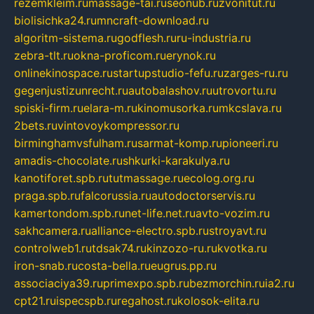
rezemkleim.ru
massage-tai.ru
seonub.ru
zvonitut.ru
biolisichka24.ru
mncraft-download.ru
algoritm-sistema.ru
godflesh.ru
ru-industria.ru
zebra-tlt.ru
okna-proficom.ru
erynok.ru
onlinekinospace.ru
startupstudio-fefu.ru
zarges-ru.ru
gegenjustizunrecht.ru
autobalashov.ru
utrovortu.ru
spiski-firm.ru
elara-m.ru
kinomusorka.ru
mkcslava.ru
2bets.ru
vintovoykompressor.ru
birminghamvsfulham.ru
sarmat-komp.ru
pioneeri.ru
amadis-chocolate.ru
shkurki-karakulya.ru
kanotiforet.spb.ru
tutmassage.ru
ecolog.org.ru
praga.spb.ru
falcorussia.ru
autodoctorservis.ru
kamertondom.spb.ru
net-life.net.ru
avto-vozim.ru
sakhcamera.ru
alliance-electro.spb.ru
stroyavt.ru
controlweb1.ru
tdsak74.ru
kinzozo-ru.ru
kvotka.ru
iron-snab.ru
costa-bella.ru
eugrus.pp.ru
associaciya39.ru
primexpo.spb.ru
bezmorchin.ru
ia2.ru
cpt21.ru
ispecspb.ru
regahost.ru
kolosok-elita.ru