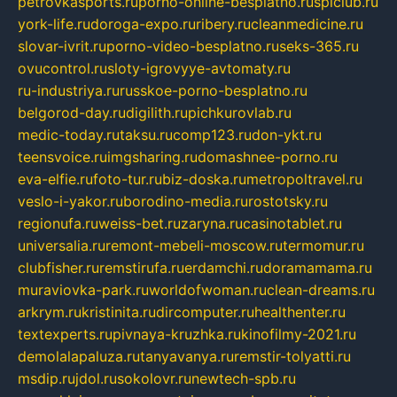
petrovkasports.ru
porno-online-besplatno.ru
splclub.ru
york-life.ru
doroga-expo.ru
ribery.ru
cleanmedicine.ru
slovar-ivrit.ru
porno-video-besplatno.ru
seks-365.ru
ovucontrol.ru
sloty-igrovyye-avtomaty.ru
ru-industriya.ru
russkoe-porno-besplatno.ru
belgorod-day.ru
digilith.ru
pichkurovlab.ru
medic-today.ru
taksu.ru
comp123.ru
don-ykt.ru
teensvoice.ru
imgsharing.ru
domashnee-porno.ru
eva-elfie.ru
foto-tur.ru
biz-doska.ru
metropoltravel.ru
veslo-i-yakor.ru
borodino-media.ru
rostotsky.ru
regionufa.ru
weiss-bet.ru
zaryna.ru
casinotablet.ru
universalia.ru
remont-mebeli-moscow.ru
termomur.ru
clubfisher.ru
remstirufa.ru
erdamchi.ru
doramamama.ru
muraviovka-park.ru
worldofwoman.ru
clean-dreams.ru
arkrym.ru
kristinita.ru
dircomputer.ru
healthenter.ru
textexperts.ru
pivnaya-kruzhka.ru
kinofilmy-2021.ru
demolalapaluza.ru
tanyavanya.ru
remstir-tolyatti.ru
msdip.ru
jdol.ru
sokolovr.ru
newtech-spb.ru