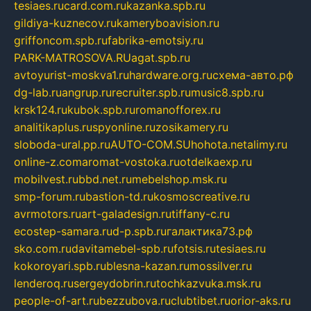
tesiaes.ru
card.com.ru
kazanka.spb.ru
gildiya-kuznecov.ru
kameryboavision.ru
griffoncom.spb.ru
fabrika-emotsiy.ru
PARK-MATROSOVA.RU
agat.spb.ru
avtoyurist-moskva1.ru
hardware.org.ru
схема-авто.рф
dg-lab.ru
angrup.ru
recruiter.spb.ru
music8.spb.ru
krsk124.ru
kubok.spb.ru
romanofforex.ru
analitikaplus.ru
spyonline.ru
zosikamery.ru
sloboda-ural.pp.ru
AUTO-COM.SU
hohota.net
alimy.ru
online-z.com
aromat-vostoka.ru
otdelkaexp.ru
mobilvest.ru
bbd.net.ru
mebelshop.msk.ru
smp-forum.ru
bastion-td.ru
kosmoscreative.ru
avrmotors.ru
art-galadesign.ru
tiffany-c.ru
ecostep-samara.ru
d-p.spb.ru
галактика73.рф
sko.com.ru
davitamebel-spb.ru
fotsis.ru
tesiaes.ru
kokoroyari.spb.ru
blesna-kazan.ru
mossilver.ru
lenderoq.ru
sergeydobrin.ru
tochkazvuka.msk.ru
people-of-art.ru
bezzubova.ru
clubtibet.ru
orior-aks.ru