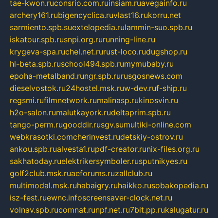
tae-kwon.ru
consrio.com.ru
insiam.ru
avegainfo.ru
archery161.ru
bigencyclica.ru
vlast16.ru
korru.net
sarmiento.spb.su
extelopedia.ru
lammin-suo.spb.ru
iskatour.spb.ru
snpi.org.ru
running-line.ru
krygeva-spa.ru
chel.net.ru
rust-loco.ru
dugshop.ru
hl-beta.spb.ru
school494.spb.ru
mymubaby.ru
epoha-metalband.ru
ngr.spb.ru
rusgosnews.com
dieselvostok.ru
24hostel.msk.ru
w-dev.ru
f-ship.ru
regsmi.ru
filmnetwork.ru
malinasp.ru
kinosvin.ru
h2o-salon.ru
malutkayork.ru
deltaprim.spb.ru
tango-perm.ru
gooddir.ru
sgv.su
multiki-online.com
webkrasotki.com
cherinvest.ru
detskiy-ostrov.ru
ankou.spb.ru
alvesta1.ru
pdf-creator.ru
nix-files.org.ru
sakhatoday.ru
elektrikersymboler.ru
sputnikyes.ru
golf2club.msk.ru
aeforums.ru
zallclub.ru
multimodal.msk.ru
habaigry.ru
haikko.ru
sobakopedia.ru
isz-fest.ru
ewnc.info
screensaver-clock.net.ru
volnav.spb.ru
comnat.ru
npf.net.ru
7bit.pp.ru
kalugatur.ru