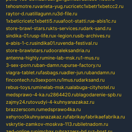
tehosmotre.ru
varieta-yug.ru
cricetc1xbetr1xbetcc2.ru
raytor-d.ru
atillagunn.ru
3d-file.ru
1xbeticricetc1xbetti5.ru
uafoot-statti.ru
e-abis1c.ru
store-brawl-stars.ru
kts-services.ru
dark-sand.ru
sindika-01.ru
sp-life.ru
x-legion.ru
sib-archives.ru
e-abis-1-c.ru
sindika01.ru
venda-festival.ru
store-brawlstars.ru
dooraleksandria.ru
antenna-highly.ru
mine-lab-msk.ru
1-mus.ru
3-sex-porn.ru
ban-damn.ru
purse-factory.ru
viagra-tablet.ru
fasbags.ru
adler-jun.ru
bandamn.ru
fincontech.ru
3sexporn.ru
1mus.ru
darksand.ru
rebus-toys.ru
minelab-msk.ru
alabuga-cityhotel.ru
medsprawo-4-ka.ru
2864420.ru
blagodarenie-spb.ru
zajmy24.ru
tovudyi-4-kuhnyanazakaz.ru
brazzerscom.ru
medsprawo4ka.ru
xehyroo5kuhnyanazakaz.ru
fabrikayfabrikaefabrika.ru
vskrytie-zamkov-moskva-113.ru
biletnadom.ru
zed-online.ru
pimchax.ru
brazzers-hd.ru
z-host.ru