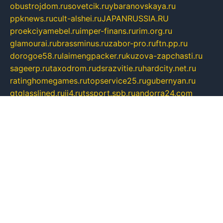
obustrojdom.ru
sovetcik.ru
ybaranovskaya.ru
ppknews.ru
cult-alshei.ru
JAPANRUSSIA.RU
proekciyamebel.ru
imper-finans.ru
rim.org.ru
glamourai.ru
brassminus.ru
zabor-pro.ru
ftn.pp.ru
dorogoe58.ru
laimengpacker.ru
kuzova-zapchasti.ru
sageerp.ru
taxodrom.ru
dsrazvitie.ru
hardcity.net.ru
ratinghomegames.ru
topservice25.ru
gubernyan.ru
gtglasslined.ru
ii4.ru
tssport.spb.ru
andorra24.com
blackwallstreet.ru
oboimos.ru
optim-doors.com.ru
ikuch.ru
nycr.org.ru
npa21.ru
vremya-ch.spb.ru
desert000.ru
ivtorgi.ru
ifiori.ru
catalog-statei.ru
dcv.org.ru
spetsmaster174.ru
ipkameryhiseeu.ru
dum26.ru
ruspol.spb.ru
fr-opendp.ru
kam-solnyshko.ru
cheyenne-arapaho.ru
sevzapmetal.spb.ru
ted-lapidus.spb.ru
parasite-eliminator.ru
sigma-complete.ru
modernworld.ru
dama-moda.ru
eholot-group.ru
sk-nvkz.ru
DRONGOLD.RU
democratia2.ru
i-farmer.ru
mass-sport.org