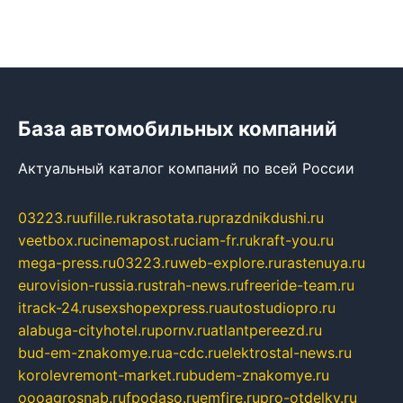
База автомобильных компаний
Актуальный каталог компаний по всей России
03223.ru
ufille.ru
krasotata.ru
prazdnikdushi.ru
veetbox.ru
cinemapost.ru
ciam-fr.ru
kraft-you.ru
mega-press.ru
03223.ru
web-explore.ru
rastenuya.ru
eurovision-russia.ru
strah-news.ru
freeride-team.ru
itrack-24.ru
sexshopexpress.ru
autostudiopro.ru
alabuga-cityhotel.ru
pornv.ru
atlantpereezd.ru
bud-em-znakomye.ru
a-cdc.ru
elektrostal-news.ru
korolevremont-market.ru
budem-znakomye.ru
oooagrosnab.ru
fpodaso.ru
emfire.ru
pro-otdelky.ru