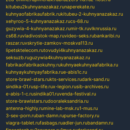
kitubeu2kuhnyanazakaz.ru
naperekate.ru
kuhnyaofabrikaufabrik.ru
kitubeu-2-kuhnyanazakaz.ru
xehyroo-5-kuhnyanazakaz.ru
cs-68.ru
guzywia-4-kuhnyanazakaz.ru
mir-tk.ru
vlknrussia.ru
cs68.ru
vladivostok-map.ru
video-seks.ru
bankaribi.ru
raszar.ru
vskrytie-zamkov-moskva113.ru
lipetsktelecom.ru
tovudyi4kuhnyanazakaz.ru
seksuzb.ru
guzywia4kuhnyanazakaz.ru
fabrikaofabrikaokuhny.ru
kuhnyaekuhnyaafabrika.ru
kuhnyaykuhnyayfabrika.ru
e-abis1c.ru
store-brawl-stars.ru
kts-services.ru
dark-sand.ru
sindika-01.ru
sp-life.ru
x-legion.ru
sib-archives.ru
e-abis-1-c.ru
sindika01.ru
venda-festival.ru
store-brawlstars.ru
dooraleksandria.ru
antenna-highly.ru
mine-lab-msk.ru
1-mus.ru
3-sex-porn.ru
ban-damn.ru
purse-factory.ru
viagra-tablet.ru
fasbags.ru
adler-jun.ru
bandamn.ru