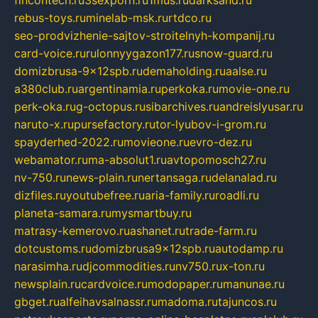
fincontech.ru
3sexporn.ru
1mus.ru
darksand.ru
rebus-toys.ru
minelab-msk.ru
rtdco.ru
seo-prodvizhenie-sajtov-stroitelnyh-kompanij.ru
card-voice.ru
rulonnyygazon177.ru
snow-guard.ru
domizbrusa-9x12spb.ru
demaholding.ru
aalse.ru
a380club.ru
argentinamia.ru
perkoka.ru
movie-one.ru
perk-oka.ru
g-octopus.ru
sibarchives.ru
andreislyusar.ru
naruto-x.ru
pursefactory.ru
tor-lyubov-i-grom.ru
spayderhed-2022.ru
movieone.ru
evro-dez.ru
webamator.ru
ma-absolut1.ru
avtopomosch27.ru
nv-750.ru
news-plain.ru
nertansaga.ru
delanalad.ru
dizfiles.ru
youtubefree.ru
aria-family.ru
roadli.ru
planeta-samara.ru
mysmartbuy.ru
matrasy-kemerovo.ru
ashanet.ru
trade-farm.ru
dotcustoms.ru
domizbrusa9x12spb.ru
autodamp.ru
narasimha.ru
djcommodities.ru
nv750.ru
x-ton.ru
newsplain.ru
cardvoice.ru
modopaper.ru
manunae.ru
gbget.ru
alfeihavsalnassr.ru
madoma.ru
tajuncos.ru