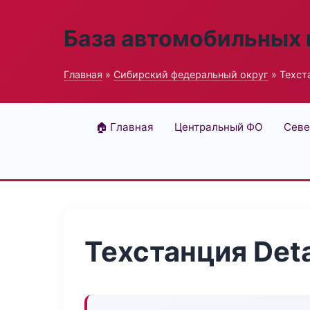
База автомобильных
Главная
»
Сибирский федеральный округ
» Техст
🏠 Главная
Центральный ФО
Севе
Техстанция Det