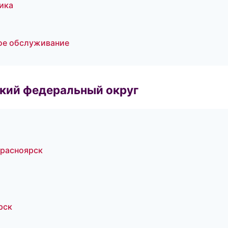
тика
а
кое обслуживание
ский федеральный округ
Красноярск
рск