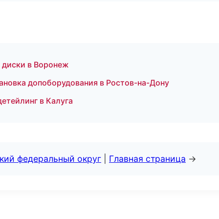
и диски в Воронеж
ановка допоборудования в Ростов-на-Дону
детейлинг в Калуга
ский федеральный округ
|
Главная страница
→