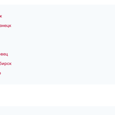
к
знецк
овец
ибирск
р