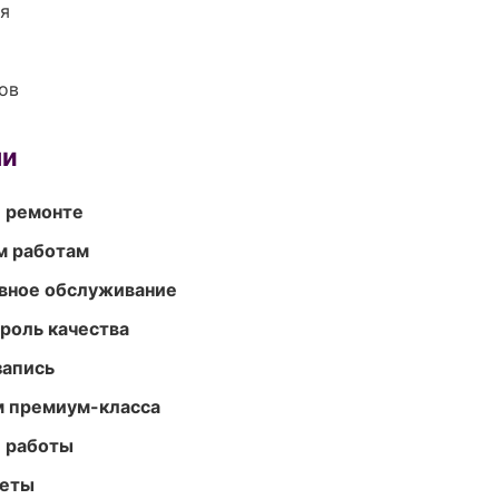
ия
ов
ми
и ремонте
м работам
вное обслуживание
роль качества
запись
м премиум-класса
е работы
меты