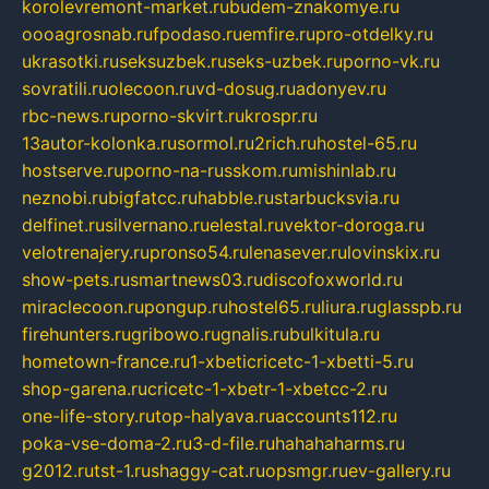
korolevremont-market.ru
budem-znakomye.ru
oooagrosnab.ru
fpodaso.ru
emfire.ru
pro-otdelky.ru
ukrasotki.ru
seksuzbek.ru
seks-uzbek.ru
porno-vk.ru
sovratili.ru
olecoon.ru
vd-dosug.ru
adonyev.ru
rbc-news.ru
porno-skvirt.ru
krospr.ru
13autor-kolonka.ru
sormol.ru
2rich.ru
hostel-65.ru
hostserve.ru
porno-na-russkom.ru
mishinlab.ru
neznobi.ru
bigfatcc.ru
habble.ru
starbucksvia.ru
delfinet.ru
silvernano.ru
elestal.ru
vektor-doroga.ru
velotrenajery.ru
pronso54.ru
lenasever.ru
lovinskix.ru
show-pets.ru
smartnews03.ru
discofoxworld.ru
miraclecoon.ru
pongup.ru
hostel65.ru
liura.ru
glasspb.ru
firehunters.ru
gribowo.ru
gnalis.ru
bulkitula.ru
hometown-france.ru
1-xbeticricetc-1-xbetti-5.ru
shop-garena.ru
cricetc-1-xbetr-1-xbetcc-2.ru
one-life-story.ru
top-halyava.ru
accounts112.ru
poka-vse-doma-2.ru
3-d-file.ru
hahahaharms.ru
g2012.ru
tst-1.ru
shaggy-cat.ru
opsmgr.ru
ev-gallery.ru