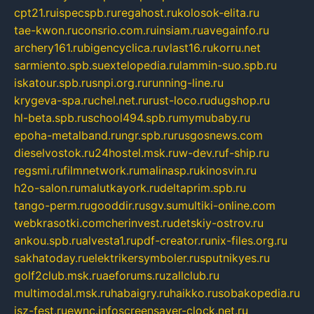
cpt21.ru
ispecspb.ru
regahost.ru
kolosok-elita.ru
tae-kwon.ru
consrio.com.ru
insiam.ru
avegainfo.ru
archery161.ru
bigencyclica.ru
vlast16.ru
korru.net
sarmiento.spb.su
extelopedia.ru
lammin-suo.spb.ru
iskatour.spb.ru
snpi.org.ru
running-line.ru
krygeva-spa.ru
chel.net.ru
rust-loco.ru
dugshop.ru
hl-beta.spb.ru
school494.spb.ru
mymubaby.ru
epoha-metalband.ru
ngr.spb.ru
rusgosnews.com
dieselvostok.ru
24hostel.msk.ru
w-dev.ru
f-ship.ru
regsmi.ru
filmnetwork.ru
malinasp.ru
kinosvin.ru
h2o-salon.ru
malutkayork.ru
deltaprim.spb.ru
tango-perm.ru
gooddir.ru
sgv.su
multiki-online.com
webkrasotki.com
cherinvest.ru
detskiy-ostrov.ru
ankou.spb.ru
alvesta1.ru
pdf-creator.ru
nix-files.org.ru
sakhatoday.ru
elektrikersymboler.ru
sputnikyes.ru
golf2club.msk.ru
aeforums.ru
zallclub.ru
multimodal.msk.ru
habaigry.ru
haikko.ru
sobakopedia.ru
isz-fest.ru
ewnc.info
screensaver-clock.net.ru