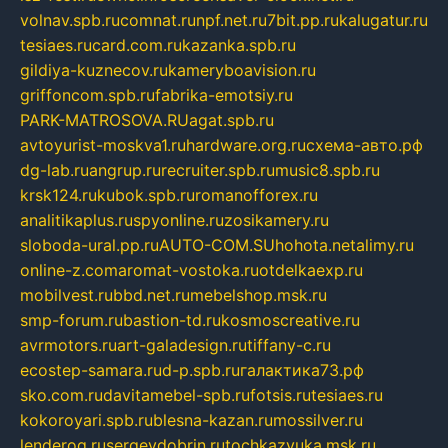
volnav.spb.ru
comnat.ru
npf.net.ru
7bit.pp.ru
kalugatur.ru
tesiaes.ru
card.com.ru
kazanka.spb.ru
gildiya-kuznecov.ru
kameryboavision.ru
griffoncom.spb.ru
fabrika-emotsiy.ru
PARK-MATROSOVA.RU
agat.spb.ru
avtoyurist-moskva1.ru
hardware.org.ru
схема-авто.рф
dg-lab.ru
angrup.ru
recruiter.spb.ru
music8.spb.ru
krsk124.ru
kubok.spb.ru
romanofforex.ru
analitikaplus.ru
spyonline.ru
zosikamery.ru
sloboda-ural.pp.ru
AUTO-COM.SU
hohota.net
alimy.ru
online-z.com
aromat-vostoka.ru
otdelkaexp.ru
mobilvest.ru
bbd.net.ru
mebelshop.msk.ru
smp-forum.ru
bastion-td.ru
kosmoscreative.ru
avrmotors.ru
art-galadesign.ru
tiffany-c.ru
ecostep-samara.ru
d-p.spb.ru
галактика73.рф
sko.com.ru
davitamebel-spb.ru
fotsis.ru
tesiaes.ru
kokoroyari.spb.ru
blesna-kazan.ru
mossilver.ru
lenderoq.ru
sergeydobrin.ru
tochkazvuka.msk.ru