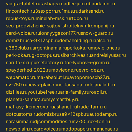
viagra-tablet.ru
fasbags.ru
adler-jun.ru
bandamn.ru
fincontech.ru
3sexporn.ru
1mus.ru
darksand.ru
rebus-toys.ru
minelab-msk.ru
rtdco.ru
seo-prodvizhenie-sajtov-stroitelnyh-kompanij.ru
card-voice.ru
rulonnyygazon177.ru
snow-guard.ru
domizbrusa-9x12spb.ru
demaholding.ru
aalse.ru
a380club.ru
argentinamia.ru
perkoka.ru
movie-one.ru
perk-oka.ru
g-octopus.ru
sibarchives.ru
andreislyusar.ru
naruto-x.ru
pursefactory.ru
tor-lyubov-i-grom.ru
spayderhed-2022.ru
movieone.ru
evro-dez.ru
webamator.ru
ma-absolut1.ru
avtopomosch27.ru
nv-750.ru
news-plain.ru
nertansaga.ru
delanalad.ru
dizfiles.ru
youtubefree.ru
aria-family.ru
roadli.ru
planeta-samara.ru
mysmartbuy.ru
matrasy-kemerovo.ru
ashanet.ru
trade-farm.ru
dotcustoms.ru
domizbrusa9x12spb.ru
autodamp.ru
narasimha.ru
djcommodities.ru
nv750.ru
x-ton.ru
newsplain.ru
cardvoice.ru
modopaper.ru
manunae.ru