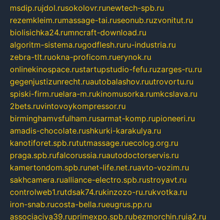
msdip.ru
jdol.ru
sokolovr.ru
newtech-spb.ru
rezemkleim.ru
massage-tai.ru
seonub.ru
zvonitut.ru
biolisichka24.ru
mncraft-download.ru
algoritm-sistema.ru
godflesh.ru
ru-industria.ru
zebra-tlt.ru
okna-proficom.ru
erynok.ru
onlinekinospace.ru
startupstudio-fefu.ru
zarges-ru.ru
gegenjustizunrecht.ru
autobalashov.ru
utrovortu.ru
spiski-firm.ru
elara-m.ru
kinomusorka.ru
mkcslava.ru
2bets.ru
vintovoykompressor.ru
birminghamvsfulham.ru
sarmat-komp.ru
pioneeri.ru
amadis-chocolate.ru
shkurki-karakulya.ru
kanotiforet.spb.ru
tutmassage.ru
ecolog.org.ru
praga.spb.ru
falcorussia.ru
autodoctorservis.ru
kamertondom.spb.ru
net-life.net.ru
avto-vozim.ru
sakhcamera.ru
alliance-electro.spb.ru
stroyavt.ru
controlweb1.ru
tdsak74.ru
kinzozo-ru.ru
kvotka.ru
iron-snab.ru
costa-bella.ru
eugrus.pp.ru
associaciya39.ru
primexpo.spb.ru
bezmorchin.ru
ia2.ru