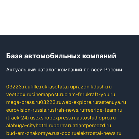
База автомобильных компаний
Актуальный каталог компаний по всей России
03223.ru
ufille.ru
krasotata.ru
prazdnikdushi.ru
veetbox.ru
cinemapost.ru
ciam-fr.ru
kraft-you.ru
mega-press.ru
03223.ru
web-explore.ru
rastenuya.ru
eurovision-russia.ru
strah-news.ru
freeride-team.ru
itrack-24.ru
sexshopexpress.ru
autostudiopro.ru
alabuga-cityhotel.ru
pornv.ru
atlantpereezd.ru
bud-em-znakomye.ru
a-cdc.ru
elektrostal-news.ru