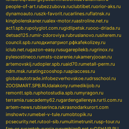
people-of-art.ru
bezzubova.ru
clubtibet.ru
orior-aks.ru
dynamoauto.ru
szk-favorit.ru
carlines.ru
flatnsk.ru
kingbolenskaner.ru
alex-motor.ru
astroline.net.ru
act1.spb.ru
polyglot.com.ru
gidlipetsk.ru
ooo-driada.ru
detsad125.ru
mir-zdoroviya.ru
bruslanovo.ru
siterem.ru
council.spb.ru
лодкипатриот.рф
kafekolizey.ru
iclub.net.ru
gazon-easy.ru
sugarepilekb.ru
grinox.ru
pylesostineco.ru
msts-ozarenie.ru
kameryjooan.ru
artemovskij.ru
dopler.spb.ru
aid70.ru
metall-perm.ru
ndm.msk.ru
ratingzooshop.ru
apiaccess.ru
globalautotrade.info
bezverhovskoe.ru
drsschool.ru
ZOOSMART.SPB.RU
dalakony.ru
medikijob.ru
remontt.spb.ru
photostudia.spb.ru
myragon.ru
terramia.ru
academy62.ru
gardengallereya.ru
rti.com.ru
artem-news.ru
biserinca.ru
krasnodarkurort.com
imshowtv.ru
mebel-v-tule.ru
mobtopik.ru
pcsecurity.net.ru
tool-sib.ru
multimetrunit.ru
sp-tour.ru
fan-cs.ru
santeh-russia.ru
symbian9.net.ru
DSHAIR.RU