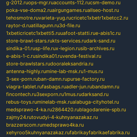
g-2012.ru
ops-mgr.ru
accounts-112.ru
csm-demo.ru
poka-vse-doma2.ru
airgungames.ru
allseo-host.ru
tehosmotre.ru
varieta-yug.ru
cricetc1xbetr1xbetcc2.ru
raytor-d.ru
atillagunn.ru
3d-file.ru
1xbeticricetc1xbetti5.ru
uafoot-statti.ru
e-abis1c.ru
store-brawl-stars.ru
kts-services.ru
dark-sand.ru
sindika-01.ru
sp-life.ru
x-legion.ru
sib-archives.ru
e-abis-1-c.ru
sindika01.ru
venda-festival.ru
store-brawlstars.ru
dooraleksandria.ru
antenna-highly.ru
mine-lab-msk.ru
1-mus.ru
3-sex-porn.ru
ban-damn.ru
purse-factory.ru
viagra-tablet.ru
fasbags.ru
adler-jun.ru
bandamn.ru
fincontech.ru
3sexporn.ru
1mus.ru
darksand.ru
rebus-toys.ru
minelab-msk.ru
alabuga-cityhotel.ru
medsprawo-4-ka.ru
2864420.ru
blagodarenie-spb.ru
zajmy24.ru
tovudyi-4-kuhnyanazakaz.ru
brazzerscom.ru
medsprawo4ka.ru
xehyroo5kuhnyanazakaz.ru
fabrikayfabrikaefabrika.ru