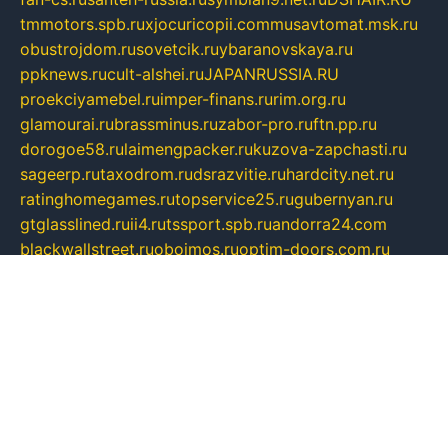
tmmotors.spb.ru
xjocuricopii.com
musavtomat.msk.ru
obustrojdom.ru
sovetcik.ru
ybaranovskaya.ru
ppknews.ru
cult-alshei.ru
JAPANRUSSIA.RU
proekciyamebel.ru
imper-finans.ru
rim.org.ru
glamourai.ru
brassminus.ru
zabor-pro.ru
ftn.pp.ru
dorogoe58.ru
laimengpacker.ru
kuzova-zapchasti.ru
sageerp.ru
taxodrom.ru
dsrazvitie.ru
hardcity.net.ru
ratinghomegames.ru
topservice25.ru
gubernyan.ru
gtglasslined.ru
ii4.ru
tssport.spb.ru
andorra24.com
blackwallstreet.ru
oboimos.ru
optim-doors.com.ru
ikuch.ru
nycr.org.ru
npa21.ru
vremya-ch.spb.ru
desert000.ru
ivtorgi.ru
ifiori.ru
catalog-statei.ru
dcv.org.ru
spetsmaster174.ru
ipkameryhiseeu.ru
dum26.ru
ruspol.spb.ru
fr-opendp.ru
kam-solnyshko.ru
cheyenne-arapaho.ru
sevzapmetal.spb.ru
ted-lapidus.spb.ru
parasite-eliminator.ru
sigma-complete.ru
modernworld.ru
dama-moda.ru