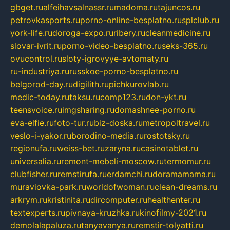
gbget.ru
alfeihavsalnassr.ru
madoma.ru
tajuncos.ru
petrovkasports.ru
porno-online-besplatno.ru
splclub.ru
york-life.ru
doroga-expo.ru
ribery.ru
cleanmedicine.ru
slovar-ivrit.ru
porno-video-besplatno.ru
seks-365.ru
ovucontrol.ru
sloty-igrovyye-avtomaty.ru
ru-industriya.ru
russkoe-porno-besplatno.ru
belgorod-day.ru
digilith.ru
pichkurovlab.ru
medic-today.ru
taksu.ru
comp123.ru
don-ykt.ru
teensvoice.ru
imgsharing.ru
domashnee-porno.ru
eva-elfie.ru
foto-tur.ru
biz-doska.ru
metropoltravel.ru
veslo-i-yakor.ru
borodino-media.ru
rostotsky.ru
regionufa.ru
weiss-bet.ru
zaryna.ru
casinotablet.ru
universalia.ru
remont-mebeli-moscow.ru
termomur.ru
clubfisher.ru
remstirufa.ru
erdamchi.ru
doramamama.ru
muraviovka-park.ru
worldofwoman.ru
clean-dreams.ru
arkrym.ru
kristinita.ru
dircomputer.ru
healthenter.ru
textexperts.ru
pivnaya-kruzhka.ru
kinofilmy-2021.ru
demolalapaluza.ru
tanyavanya.ru
remstir-tolyatti.ru