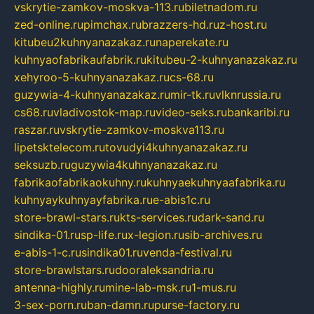
vskrytie-zamkov-moskva-113.ru
biletnadom.ru
zed-online.ru
pimchax.ru
brazzers-hd.ru
z-host.ru
kitubeu2kuhnyanazakaz.ru
naperekate.ru
kuhnyaofabrikaufabrik.ru
kitubeu-2-kuhnyanazakaz.ru
xehyroo-5-kuhnyanazakaz.ru
cs-68.ru
guzywia-4-kuhnyanazakaz.ru
mir-tk.ru
vlknrussia.ru
cs68.ru
vladivostok-map.ru
video-seks.ru
bankaribi.ru
raszar.ru
vskrytie-zamkov-moskva113.ru
lipetsktelecom.ru
tovudyi4kuhnyanazakaz.ru
seksuzb.ru
guzywia4kuhnyanazakaz.ru
fabrikaofabrikaokuhny.ru
kuhnyaekuhnyaafabrika.ru
kuhnyaykuhnyayfabrika.ru
e-abis1c.ru
store-brawl-stars.ru
kts-services.ru
dark-sand.ru
sindika-01.ru
sp-life.ru
x-legion.ru
sib-archives.ru
e-abis-1-c.ru
sindika01.ru
venda-festival.ru
store-brawlstars.ru
dooraleksandria.ru
antenna-highly.ru
mine-lab-msk.ru
1-mus.ru
3-sex-porn.ru
ban-damn.ru
purse-factory.ru