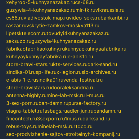
xehyroo-5-kuhnyanazakaz.ru
cs-68.ru
guzywia-4-kuhnyanazakaz.ru
mir-tk.ru
vlknrussia.ru
cs68.ru
vladivostok-map.ru
video-seks.ru
bankaribi.ru
raszar.ru
vskrytie-zamkov-moskva113.ru
lipetsktelecom.ru
tovudyi4kuhnyanazakaz.ru
seksuzb.ru
guzywia4kuhnyanazakaz.ru
fabrikaofabrikaokuhny.ru
kuhnyaekuhnyaafabrika.ru
kuhnyaykuhnyayfabrika.ru
e-abis1c.ru
store-brawl-stars.ru
kts-services.ru
dark-sand.ru
sindika-01.ru
sp-life.ru
x-legion.ru
sib-archives.ru
e-abis-1-c.ru
sindika01.ru
venda-festival.ru
store-brawlstars.ru
dooraleksandria.ru
antenna-highly.ru
mine-lab-msk.ru
1-mus.ru
3-sex-porn.ru
ban-damn.ru
purse-factory.ru
viagra-tablet.ru
fasbags.ru
adler-jun.ru
bandamn.ru
fincontech.ru
3sexporn.ru
1mus.ru
darksand.ru
rebus-toys.ru
minelab-msk.ru
rtdco.ru
seo-prodvizhenie-sajtov-stroitelnyh-kompanij.ru