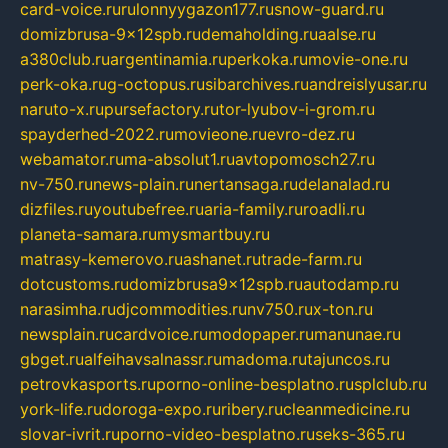
card-voice.ru
rulonnyygazon177.ru
snow-guard.ru
domizbrusa-9x12spb.ru
demaholding.ru
aalse.ru
a380club.ru
argentinamia.ru
perkoka.ru
movie-one.ru
perk-oka.ru
g-octopus.ru
sibarchives.ru
andreislyusar.ru
naruto-x.ru
pursefactory.ru
tor-lyubov-i-grom.ru
spayderhed-2022.ru
movieone.ru
evro-dez.ru
webamator.ru
ma-absolut1.ru
avtopomosch27.ru
nv-750.ru
news-plain.ru
nertansaga.ru
delanalad.ru
dizfiles.ru
youtubefree.ru
aria-family.ru
roadli.ru
planeta-samara.ru
mysmartbuy.ru
matrasy-kemerovo.ru
ashanet.ru
trade-farm.ru
dotcustoms.ru
domizbrusa9x12spb.ru
autodamp.ru
narasimha.ru
djcommodities.ru
nv750.ru
x-ton.ru
newsplain.ru
cardvoice.ru
modopaper.ru
manunae.ru
gbget.ru
alfeihavsalnassr.ru
madoma.ru
tajuncos.ru
petrovkasports.ru
porno-online-besplatno.ru
splclub.ru
york-life.ru
doroga-expo.ru
ribery.ru
cleanmedicine.ru
slovar-ivrit.ru
porno-video-besplatno.ru
seks-365.ru