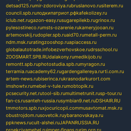
detsad125.ru
mir-zdoroviya.ru
bruslanovo.ru
siterem.ru
council.spb.ru
лодкипатриот.рф
kafekolizey.ru
iclub.net.ru
gazon-easy.ru
sugarepilekb.ru
grinox.ru
pylesostineco.ru
msts-ozarenie.ru
kameryjooan.ru
artemovskij.ru
dopler.spb.ru
aid70.ru
metall-perm.ru
ndm.msk.ru
ratingzooshop.ru
apiaccess.ru
globalautotrade.info
bezverhovskoe.ru
drsschool.ru
ZOOSMART.SPB.RU
dalakony.ru
medikijob.ru
remontt.spb.ru
photostudia.spb.ru
myragon.ru
terramia.ru
academy62.ru
gardengallereya.ru
rti.com.ru
artem-news.ru
biserinca.ru
krasnodarkurort.com
imshowtv.ru
mebel-v-tule.ru
mobtopik.ru
pcsecurity.net.ru
tool-sib.ru
multimetrunit.ru
sp-tour.ru
fan-cs.ru
santeh-russia.ru
symbian9.net.ru
DSHAIR.RU
tmmotors.spb.ru
xjocuricopii.com
musavtomat.msk.ru
obustrojdom.ru
sovetcik.ru
ybaranovskaya.ru
ppknews.ru
cult-alshei.ru
JAPANRUSSIA.RU
proekciyamebel.ru
imper-finans.ru
rim.org.ru