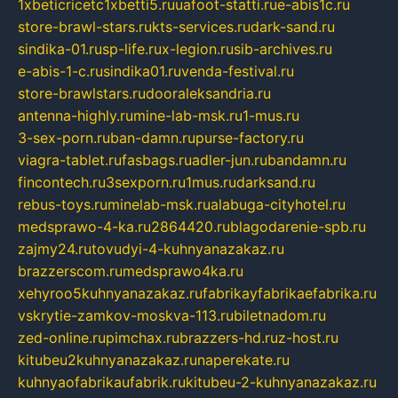
1xbeticricetc1xbetti5.ru
uafoot-statti.ru
e-abis1c.ru
store-brawl-stars.ru
kts-services.ru
dark-sand.ru
sindika-01.ru
sp-life.ru
x-legion.ru
sib-archives.ru
e-abis-1-c.ru
sindika01.ru
venda-festival.ru
store-brawlstars.ru
dooraleksandria.ru
antenna-highly.ru
mine-lab-msk.ru
1-mus.ru
3-sex-porn.ru
ban-damn.ru
purse-factory.ru
viagra-tablet.ru
fasbags.ru
adler-jun.ru
bandamn.ru
fincontech.ru
3sexporn.ru
1mus.ru
darksand.ru
rebus-toys.ru
minelab-msk.ru
alabuga-cityhotel.ru
medsprawo-4-ka.ru
2864420.ru
blagodarenie-spb.ru
zajmy24.ru
tovudyi-4-kuhnyanazakaz.ru
brazzerscom.ru
medsprawo4ka.ru
xehyroo5kuhnyanazakaz.ru
fabrikayfabrikaefabrika.ru
vskrytie-zamkov-moskva-113.ru
biletnadom.ru
zed-online.ru
pimchax.ru
brazzers-hd.ru
z-host.ru
kitubeu2kuhnyanazakaz.ru
naperekate.ru
kuhnyaofabrikaufabrik.ru
kitubeu-2-kuhnyanazakaz.ru