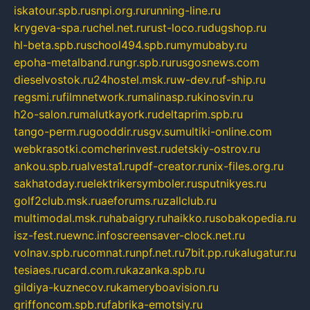
iskatour.spb.ru
snpi.org.ru
running-line.ru
krygeva-spa.ru
chel.net.ru
rust-loco.ru
dugshop.ru
hl-beta.spb.ru
school494.spb.ru
mymubaby.ru
epoha-metalband.ru
ngr.spb.ru
rusgosnews.com
dieselvostok.ru
24hostel.msk.ru
w-dev.ru
f-ship.ru
regsmi.ru
filmnetwork.ru
malinasp.ru
kinosvin.ru
h2o-salon.ru
malutkayork.ru
deltaprim.spb.ru
tango-perm.ru
gooddir.ru
sgv.su
multiki-online.com
webkrasotki.com
cherinvest.ru
detskiy-ostrov.ru
ankou.spb.ru
alvesta1.ru
pdf-creator.ru
nix-files.org.ru
sakhatoday.ru
elektrikersymboler.ru
sputnikyes.ru
golf2club.msk.ru
aeforums.ru
zallclub.ru
multimodal.msk.ru
habaigry.ru
haikko.ru
sobakopedia.ru
isz-fest.ru
ewnc.info
screensaver-clock.net.ru
volnav.spb.ru
comnat.ru
npf.net.ru
7bit.pp.ru
kalugatur.ru
tesiaes.ru
card.com.ru
kazanka.spb.ru
gildiya-kuznecov.ru
kameryboavision.ru
griffoncom.spb.ru
fabrika-emotsiy.ru