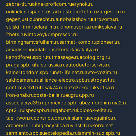
zebra-tlt.ru
okna-proficom.ru
erynok.ru
onlinekinospace.ru
startupstudio-fefu.ru
zarges-ru.ru
gegenjustizunrecht.ru
autobalashov.ru
utrovortu.ru
spiski-firm.ru
elara-m.ru
kinomusorka.ru
mkcslava.ru
2bets.ru
vintovoykompressor.ru
birminghamvsfulham.ru
sarmat-komp.ru
pioneeri.ru
amadis-chocolate.ru
shkurki-karakulya.ru
kanotiforet.spb.ru
tutmassage.ru
ecolog.org.ru
praga.spb.ru
falcorussia.ru
autodoctorservis.ru
kamertondom.spb.ru
net-life.net.ru
avto-vozim.ru
sakhcamera.ru
alliance-electro.spb.ru
stroyavt.ru
controlweb1.ru
tdsak74.ru
kinzozo-ru.ru
kvotka.ru
iron-snab.ru
costa-bella.ru
eugrus.pp.ru
associaciya39.ru
primexpo.spb.ru
bezmorchin.ru
ia2.ru
cpt21.ru
ispecspb.ru
regahost.ru
kolosok-elita.ru
tae-kwon.ru
consrio.com.ru
insiam.ru
avegainfo.ru
archery161.ru
bigencyclica.ru
vlast16.ru
korru.net
sarmiento.spb.su
extelopedia.ru
lammin-suo.spb.ru