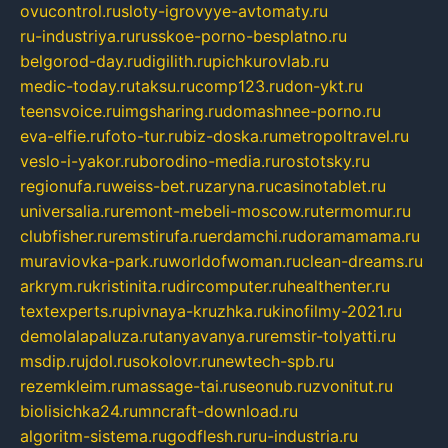
ovucontrol.ru
sloty-igrovyye-avtomaty.ru
ru-industriya.ru
russkoe-porno-besplatno.ru
belgorod-day.ru
digilith.ru
pichkurovlab.ru
medic-today.ru
taksu.ru
comp123.ru
don-ykt.ru
teensvoice.ru
imgsharing.ru
domashnee-porno.ru
eva-elfie.ru
foto-tur.ru
biz-doska.ru
metropoltravel.ru
veslo-i-yakor.ru
borodino-media.ru
rostotsky.ru
regionufa.ru
weiss-bet.ru
zaryna.ru
casinotablet.ru
universalia.ru
remont-mebeli-moscow.ru
termomur.ru
clubfisher.ru
remstirufa.ru
erdamchi.ru
doramamama.ru
muraviovka-park.ru
worldofwoman.ru
clean-dreams.ru
arkrym.ru
kristinita.ru
dircomputer.ru
healthenter.ru
textexperts.ru
pivnaya-kruzhka.ru
kinofilmy-2021.ru
demolalapaluza.ru
tanyavanya.ru
remstir-tolyatti.ru
msdip.ru
jdol.ru
sokolovr.ru
newtech-spb.ru
rezemkleim.ru
massage-tai.ru
seonub.ru
zvonitut.ru
biolisichka24.ru
mncraft-download.ru
algoritm-sistema.ru
godflesh.ru
ru-industria.ru