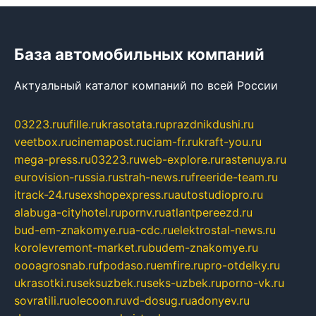
База автомобильных компаний
Актуальный каталог компаний по всей России
03223.ru
ufille.ru
krasotata.ru
prazdnikdushi.ru
veetbox.ru
cinemapost.ru
ciam-fr.ru
kraft-you.ru
mega-press.ru
03223.ru
web-explore.ru
rastenuya.ru
eurovision-russia.ru
strah-news.ru
freeride-team.ru
itrack-24.ru
sexshopexpress.ru
autostudiopro.ru
alabuga-cityhotel.ru
pornv.ru
atlantpereezd.ru
bud-em-znakomye.ru
a-cdc.ru
elektrostal-news.ru
korolevremont-market.ru
budem-znakomye.ru
oooagrosnab.ru
fpodaso.ru
emfire.ru
pro-otdelky.ru
ukrasotki.ru
seksuzbek.ru
seks-uzbek.ru
porno-vk.ru
sovratili.ru
olecoon.ru
vd-dosug.ru
adonyev.ru