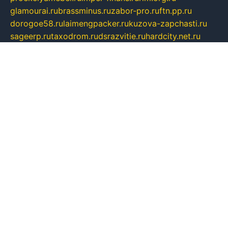
glamourai.ru
brassminus.ru
zabor-pro.ru
ftn.pp.ru
dorogoe58.ru
laimengpacker.ru
kuzova-zapchasti.ru
sageerp.ru
taxodrom.ru
dsrazvitie.ru
hardcity.net.ru
ratinghomegames.ru
topservice25.ru
gubernyan.ru
gtglasslined.ru
ii4.ru
tssport.spb.ru
andorra24.com
blackwallstreet.ru
oboimos.ru
optim-doors.com.ru
ikuch.ru
nycr.org.ru
npa21.ru
vremya-ch.spb.ru
desert000.ru
ivtorgi.ru
ifiori.ru
catalog-statei.ru
dcv.org.ru
spetsmaster174.ru
ipkameryhiseeu.ru
dum26.ru
ruspol.spb.ru
fr-opendp.ru
kam-solnyshko.ru
cheyenne-arapaho.ru
sevzapmetal.spb.ru
ted-lapidus.spb.ru
parasite-eliminator.ru
sigma-complete.ru
modernworld.ru
dama-moda.ru
eholot-group.ru
sk-nvkz.ru
DRONGOLD.RU
democratia2.ru
i-farmer.ru
mass-sport.org
jablonex.spb.ru
bookmess.ru
linkword.ru
refineua.com.ru
cs-spec.net.ru
altay-mebel.ru
DNK-THEATRE.RU
mechaniks.spb.ru
ipcamtechage.ru