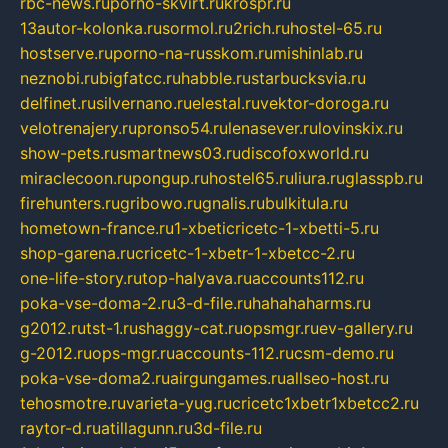
rbc-news.ru
porno-skvirt.ru
krospr.ru
13autor-kolonka.ru
sormol.ru
2rich.ru
hostel-65.ru
hostserve.ru
porno-na-russkom.ru
mishinlab.ru
neznobi.ru
bigfatcc.ru
habble.ru
starbucksvia.ru
delfinet.ru
silvernano.ru
elestal.ru
vektor-doroga.ru
velotrenajery.ru
pronso54.ru
lenasever.ru
lovinskix.ru
show-pets.ru
smartnews03.ru
discofoxworld.ru
miraclecoon.ru
pongup.ru
hostel65.ru
liura.ru
glasspb.ru
firehunters.ru
gribowo.ru
gnalis.ru
bulkitula.ru
hometown-france.ru
1-xbeticricetc-1-xbetti-5.ru
shop-garena.ru
cricetc-1-xbetr-1-xbetcc-2.ru
one-life-story.ru
top-halyava.ru
accounts112.ru
poka-vse-doma-2.ru
3-d-file.ru
hahahaharms.ru
g2012.ru
tst-1.ru
shaggy-cat.ru
opsmgr.ru
ev-gallery.ru
g-2012.ru
ops-mgr.ru
accounts-112.ru
csm-demo.ru
poka-vse-doma2.ru
airgungames.ru
allseo-host.ru
tehosmotre.ru
varieta-yug.ru
cricetc1xbetr1xbetcc2.ru
raytor-d.ru
atillagunn.ru
3d-file.ru