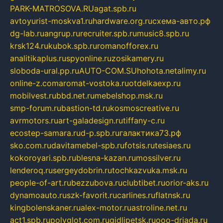
PARK-MATROSOVA.RU
agat.spb.ru
avtoyurist-moskva1.ru
hardware.org.ru
схема-авто.рф
dg-lab.ru
angrup.ru
recruiter.spb.ru
music8.spb.ru
krsk124.ru
kubok.spb.ru
romanofforex.ru
analitikaplus.ru
spyonline.ru
zosikamery.ru
sloboda-ural.pp.ru
AUTO-COM.SU
hohota.net
alimy.ru
online-z.com
aromat-vostoka.ru
otdelkaexp.ru
mobilvest.ru
bbd.net.ru
mebelshop.msk.ru
smp-forum.ru
bastion-td.ru
kosmoscreative.ru
avrmotors.ru
art-galadesign.ru
tiffany-c.ru
ecostep-samara.ru
d-p.spb.ru
галактика73.рф
sko.com.ru
davitamebel-spb.ru
fotsis.ru
tesiaes.ru
kokoroyari.spb.ru
blesna-kazan.ru
mossilver.ru
lenderoq.ru
sergeydobrin.ru
tochkazvuka.msk.ru
people-of-art.ru
bezzubova.ru
clubtibet.ru
orior-aks.ru
dynamoauto.ru
szk-favorit.ru
carlines.ru
flatnsk.ru
kingbolenskaner.ru
alex-motor.ru
astroline.net.ru
act1.spb.ru
polyglot.com.ru
gidlipetsk.ru
ooo-driada.ru