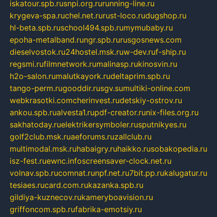
iskatour.spb.ru
snpi.org.ru
running-line.ru
krygeva-spa.ru
chel.net.ru
rust-loco.ru
dugshop.ru
hl-beta.spb.ru
school494.spb.ru
mymubaby.ru
epoha-metalband.ru
ngr.spb.ru
rusgosnews.com
dieselvostok.ru
24hostel.msk.ru
w-dev.ru
f-ship.ru
regsmi.ru
filmnetwork.ru
malinasp.ru
kinosvin.ru
h2o-salon.ru
malutkayork.ru
deltaprim.spb.ru
tango-perm.ru
gooddir.ru
sgv.su
multiki-online.com
webkrasotki.com
cherinvest.ru
detskiy-ostrov.ru
ankou.spb.ru
alvesta1.ru
pdf-creator.ru
nix-files.org.ru
sakhatoday.ru
elektrikersymboler.ru
sputnikyes.ru
golf2club.msk.ru
aeforums.ru
zallclub.ru
multimodal.msk.ru
habaigry.ru
haikko.ru
sobakopedia.ru
isz-fest.ru
ewnc.info
screensaver-clock.net.ru
volnav.spb.ru
comnat.ru
npf.net.ru
7bit.pp.ru
kalugatur.ru
tesiaes.ru
card.com.ru
kazanka.spb.ru
gildiya-kuznecov.ru
kameryboavision.ru
griffoncom.spb.ru
fabrika-emotsiy.ru