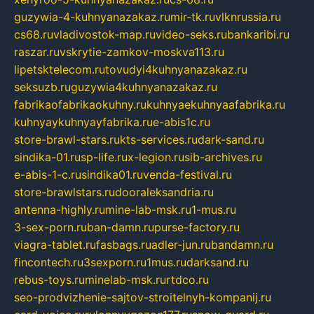
guzywia-4-kuhnyanazakaz.ru
mir-tk.ru
vlknrussia.ru
cs68.ru
vladivostok-map.ru
video-seks.ru
bankaribi.ru
raszar.ru
vskrytie-zamkov-moskva113.ru
lipetsktelecom.ru
tovudyi4kuhnyanazakaz.ru
seksuzb.ru
guzywia4kuhnyanazakaz.ru
fabrikaofabrikaokuhny.ru
kuhnyaekuhnyaafabrika.ru
kuhnyaykuhnyayfabrika.ru
e-abis1c.ru
store-brawl-stars.ru
kts-services.ru
dark-sand.ru
sindika-01.ru
sp-life.ru
x-legion.ru
sib-archives.ru
e-abis-1-c.ru
sindika01.ru
venda-festival.ru
store-brawlstars.ru
dooraleksandria.ru
antenna-highly.ru
mine-lab-msk.ru
1-mus.ru
3-sex-porn.ru
ban-damn.ru
purse-factory.ru
viagra-tablet.ru
fasbags.ru
adler-jun.ru
bandamn.ru
fincontech.ru
3sexporn.ru
1mus.ru
darksand.ru
rebus-toys.ru
minelab-msk.ru
rtdco.ru
seo-prodvizhenie-sajtov-stroitelnyh-kompanij.ru