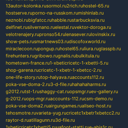
13autor-kolonka.ru
sormol.ru
2rich.ru
hostel-65.ru
hostserve.ru
porno-na-russkom.ru
mishinlab.ru
neznobi.ru
bigfatcc.ru
habble.ru
starbucksvia.ru
delfinet.ru
silvernano.ru
elestal.ru
vektor-doroga.ru
velotrenajery.ru
pronso54.ru
lenasever.ru
lovinskix.ru
show-pets.ru
smartnews03.ru
discofoxworld.ru
miraclecoon.ru
pongup.ru
hostel65.ru
liura.ru
glasspb.ru
firehunters.ru
gribowo.ru
gnalis.ru
bulkitula.ru
hometown-france.ru
1-xbeticricetc-1-xbetti-5.ru
shop-garena.ru
cricetc-1-xbetr-1-xbetcc-2.ru
one-life-story.ru
top-halyava.ru
accounts112.ru
poka-vse-doma-2.ru
3-d-file.ru
hahahaharms.ru
g2012.ru
tst-1.ru
shaggy-cat.ru
opsmgr.ru
ev-gallery.ru
g-2012.ru
ops-mgr.ru
accounts-112.ru
csm-demo.ru
poka-vse-doma2.ru
airgungames.ru
allseo-host.ru
tehosmotre.ru
varieta-yug.ru
cricetc1xbetr1xbetcc2.ru
raytor-d.ru
atillagunn.ru
3d-file.ru
1xbeticricetc1xbetti5.ru
uafoot-statti.ru
e-abis1c.ru