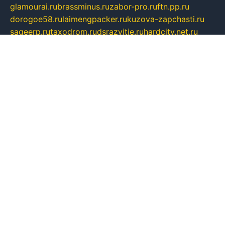
glamourai.ru
brassminus.ru
zabor-pro.ru
ftn.pp.ru
dorogoe58.ru
laimengpacker.ru
kuzova-zapchasti.ru
sageerp.ru
taxodrom.ru
dsrazvitie.ru
hardcity.net.ru
ratinghomegames.ru
topservice25.ru
gubernyan.ru
gtglasslined.ru
ii4.ru
tssport.spb.ru
andorra24.com
blackwallstreet.ru
oboimos.ru
optim-doors.com.ru
ikuch.ru
nycr.org.ru
npa21.ru
vremya-ch.spb.ru
desert000.ru
ivtorgi.ru
ifiori.ru
catalog-statei.ru
dcv.org.ru
spetsmaster174.ru
ipkameryhiseeu.ru
dum26.ru
ruspol.spb.ru
fr-opendp.ru
kam-solnyshko.ru
cheyenne-arapaho.ru
sevzapmetal.spb.ru
ted-lapidus.spb.ru
parasite-eliminator.ru
sigma-complete.ru
modernworld.ru
dama-moda.ru
eholot-group.ru
sk-nvkz.ru
DRONGOLD.RU
democratia2.ru
i-farmer.ru
mass-sport.org
jablonex.spb.ru
bookmess.ru
linkword.ru
refineua.com.ru
cs-spec.net.ru
altay-mebel.ru
DNK-THEATRE.RU
mechaniks.spb.ru
ipcamtechage.ru