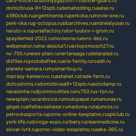
card-voice.ru
rulonnyygazon177.ru
snow-guard.ru
domizbrusa-9x12spb.ru
demaholding.ru
aalse.ru
a380club.ru
argentinamia.ru
perkoka.ru
movie-one.ru
perk-oka.ru
g-octopus.ru
sibarchives.ru
andreislyusar.ru
naruto-x.ru
pursefactory.ru
tor-lyubov-i-grom.ru
spayderhed-2022.ru
movieone.ru
evro-dez.ru
webamator.ru
ma-absolut1.ru
avtopomosch27.ru
nv-750.ru
news-plain.ru
nertansaga.ru
delanalad.ru
dizfiles.ru
youtubefree.ru
aria-family.ru
roadli.ru
planeta-samara.ru
mysmartbuy.ru
matrasy-kemerovo.ru
ashanet.ru
trade-farm.ru
dotcustoms.ru
domizbrusa9x12spb.ru
autodamp.ru
narasimha.ru
djcommodities.ru
nv750.ru
x-ton.ru
newsplain.ru
cardvoice.ru
modopaper.ru
manunae.ru
gbget.ru
alfeihavsalnassr.ru
madoma.ru
tajuncos.ru
petrovkasports.ru
porno-online-besplatno.ru
splclub.ru
york-life.ru
doroga-expo.ru
ribery.ru
cleanmedicine.ru
slovar-ivrit.ru
porno-video-besplatno.ru
seks-365.ru