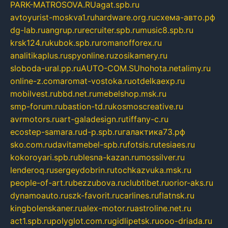
PARK-MATROSOVA.RU
agat.spb.ru
avtoyurist-moskva1.ru
hardware.org.ru
схема-авто.рф
dg-lab.ru
angrup.ru
recruiter.spb.ru
music8.spb.ru
krsk124.ru
kubok.spb.ru
romanofforex.ru
analitikaplus.ru
spyonline.ru
zosikamery.ru
sloboda-ural.pp.ru
AUTO-COM.SU
hohota.net
alimy.ru
online-z.com
aromat-vostoka.ru
otdelkaexp.ru
mobilvest.ru
bbd.net.ru
mebelshop.msk.ru
smp-forum.ru
bastion-td.ru
kosmoscreative.ru
avrmotors.ru
art-galadesign.ru
tiffany-c.ru
ecostep-samara.ru
d-p.spb.ru
галактика73.рф
sko.com.ru
davitamebel-spb.ru
fotsis.ru
tesiaes.ru
kokoroyari.spb.ru
blesna-kazan.ru
mossilver.ru
lenderoq.ru
sergeydobrin.ru
tochkazvuka.msk.ru
people-of-art.ru
bezzubova.ru
clubtibet.ru
orior-aks.ru
dynamoauto.ru
szk-favorit.ru
carlines.ru
flatnsk.ru
kingbolenskaner.ru
alex-motor.ru
astroline.net.ru
act1.spb.ru
polyglot.com.ru
gidlipetsk.ru
ooo-driada.ru