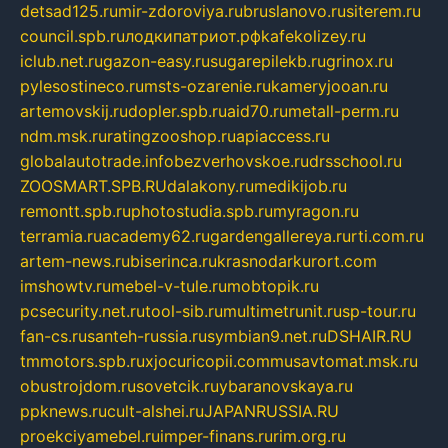
detsad125.ru
mir-zdoroviya.ru
bruslanovo.ru
siterem.ru
council.spb.ru
лодкипатриот.рф
kafekolizey.ru
iclub.net.ru
gazon-easy.ru
sugarepilekb.ru
grinox.ru
pylesostineco.ru
msts-ozarenie.ru
kameryjooan.ru
artemovskij.ru
dopler.spb.ru
aid70.ru
metall-perm.ru
ndm.msk.ru
ratingzooshop.ru
apiaccess.ru
globalautotrade.info
bezverhovskoe.ru
drsschool.ru
ZOOSMART.SPB.RU
dalakony.ru
medikijob.ru
remontt.spb.ru
photostudia.spb.ru
myragon.ru
terramia.ru
academy62.ru
gardengallereya.ru
rti.com.ru
artem-news.ru
biserinca.ru
krasnodarkurort.com
imshowtv.ru
mebel-v-tule.ru
mobtopik.ru
pcsecurity.net.ru
tool-sib.ru
multimetrunit.ru
sp-tour.ru
fan-cs.ru
santeh-russia.ru
symbian9.net.ru
DSHAIR.RU
tmmotors.spb.ru
xjocuricopii.com
musavtomat.msk.ru
obustrojdom.ru
sovetcik.ru
ybaranovskaya.ru
ppknews.ru
cult-alshei.ru
JAPANRUSSIA.RU
proekciyamebel.ru
imper-finans.ru
rim.org.ru