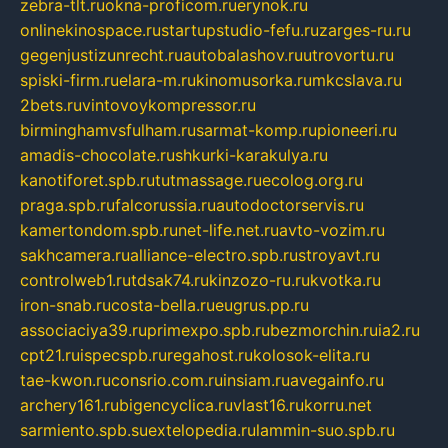
zebra-tlt.ru
okna-proficom.ru
erynok.ru
onlinekinospace.ru
startupstudio-fefu.ru
zarges-ru.ru
gegenjustizunrecht.ru
autobalashov.ru
utrovortu.ru
spiski-firm.ru
elara-m.ru
kinomusorka.ru
mkcslava.ru
2bets.ru
vintovoykompressor.ru
birminghamvsfulham.ru
sarmat-komp.ru
pioneeri.ru
amadis-chocolate.ru
shkurki-karakulya.ru
kanotiforet.spb.ru
tutmassage.ru
ecolog.org.ru
praga.spb.ru
falcorussia.ru
autodoctorservis.ru
kamertondom.spb.ru
net-life.net.ru
avto-vozim.ru
sakhcamera.ru
alliance-electro.spb.ru
stroyavt.ru
controlweb1.ru
tdsak74.ru
kinzozo-ru.ru
kvotka.ru
iron-snab.ru
costa-bella.ru
eugrus.pp.ru
associaciya39.ru
primexpo.spb.ru
bezmorchin.ru
ia2.ru
cpt21.ru
ispecspb.ru
regahost.ru
kolosok-elita.ru
tae-kwon.ru
consrio.com.ru
insiam.ru
avegainfo.ru
archery161.ru
bigencyclica.ru
vlast16.ru
korru.net
sarmiento.spb.su
extelopedia.ru
lammin-suo.spb.ru