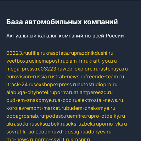
База автомобильных компаний
Актуальный каталог компаний по всей России
03223.ru
ufille.ru
krasotata.ru
prazdnikdushi.ru
veetbox.ru
cinemapost.ru
ciam-fr.ru
kraft-you.ru
mega-press.ru
03223.ru
web-explore.ru
rastenuya.ru
eurovision-russia.ru
strah-news.ru
freeride-team.ru
itrack-24.ru
sexshopexpress.ru
autostudiopro.ru
alabuga-cityhotel.ru
pornv.ru
atlantpereezd.ru
bud-em-znakomye.ru
a-cdc.ru
elektrostal-news.ru
korolevremont-market.ru
budem-znakomye.ru
oooagrosnab.ru
fpodaso.ru
emfire.ru
pro-otdelky.ru
ukrasotki.ru
seksuzbek.ru
seks-uzbek.ru
porno-vk.ru
sovratili.ru
olecoon.ru
vd-dosug.ru
adonyev.ru
rbc-news.ru
porno-skvirt.ru
krospr.ru