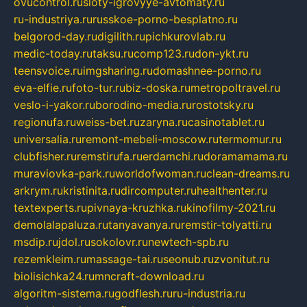
ovucontrol.ru
sloty-igrovyye-avtomaty.ru
ru-industriya.ru
russkoe-porno-besplatno.ru
belgorod-day.ru
digilith.ru
pichkurovlab.ru
medic-today.ru
taksu.ru
comp123.ru
don-ykt.ru
teensvoice.ru
imgsharing.ru
domashnee-porno.ru
eva-elfie.ru
foto-tur.ru
biz-doska.ru
metropoltravel.ru
veslo-i-yakor.ru
borodino-media.ru
rostotsky.ru
regionufa.ru
weiss-bet.ru
zaryna.ru
casinotablet.ru
universalia.ru
remont-mebeli-moscow.ru
termomur.ru
clubfisher.ru
remstirufa.ru
erdamchi.ru
doramamama.ru
muraviovka-park.ru
worldofwoman.ru
clean-dreams.ru
arkrym.ru
kristinita.ru
dircomputer.ru
healthenter.ru
textexperts.ru
pivnaya-kruzhka.ru
kinofilmy-2021.ru
demolalapaluza.ru
tanyavanya.ru
remstir-tolyatti.ru
msdip.ru
jdol.ru
sokolovr.ru
newtech-spb.ru
rezemkleim.ru
massage-tai.ru
seonub.ru
zvonitut.ru
biolisichka24.ru
mncraft-download.ru
algoritm-sistema.ru
godflesh.ru
ru-industria.ru