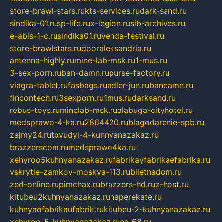
store-brawl-stars.ru
kts-services.ru
dark-sand.ru
sindika-01.ru
sp-life.ru
x-legion.ru
sib-archives.ru
e-abis-1-c.ru
sindika01.ru
venda-festival.ru
store-brawlstars.ru
dooraleksandria.ru
antenna-highly.ru
mine-lab-msk.ru
1-mus.ru
3-sex-porn.ru
ban-damn.ru
purse-factory.ru
viagra-tablet.ru
fasbags.ru
adler-jun.ru
bandamn.ru
fincontech.ru
3sexporn.ru
1mus.ru
darksand.ru
rebus-toys.ru
minelab-msk.ru
alabuga-cityhotel.ru
medsprawo-4-ka.ru
2864420.ru
blagodarenie-spb.ru
zajmy24.ru
tovudyi-4-kuhnyanazakaz.ru
brazzerscom.ru
medsprawo4ka.ru
xehyroo5kuhnyanazakaz.ru
fabrikayfabrikaefabrika.ru
vskrytie-zamkov-moskva-113.ru
biletnadom.ru
zed-online.ru
pimchax.ru
brazzers-hd.ru
z-host.ru
kitubeu2kuhnyanazakaz.ru
naperekate.ru
kuhnyaofabrikaufabrik.ru
kitubeu-2-kuhnyanazakaz.ru
xehyroo-5-kuhnyanazakaz.ru
cs-68.ru