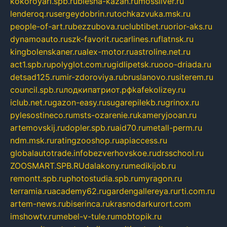
kokoroyari.spb.ru
blesna-kazan.ru
mossilver.ru
lenderoq.ru
sergeydobrin.ru
tochkazvuka.msk.ru
people-of-art.ru
bezzubova.ru
clubtibet.ru
orior-aks.ru
dynamoauto.ru
szk-favorit.ru
carlines.ru
flatnsk.ru
kingbolenskaner.ru
alex-motor.ru
astroline.net.ru
act1.spb.ru
polyglot.com.ru
gidlipetsk.ru
ooo-driada.ru
detsad125.ru
mir-zdoroviya.ru
bruslanovo.ru
siterem.ru
council.spb.ru
лодкипатриот.рф
kafekolizey.ru
iclub.net.ru
gazon-easy.ru
sugarepilekb.ru
grinox.ru
pylesostineco.ru
msts-ozarenie.ru
kameryjooan.ru
artemovskij.ru
dopler.spb.ru
aid70.ru
metall-perm.ru
ndm.msk.ru
ratingzooshop.ru
apiaccess.ru
globalautotrade.info
bezverhovskoe.ru
drsschool.ru
ZOOSMART.SPB.RU
dalakony.ru
medikijob.ru
remontt.spb.ru
photostudia.spb.ru
myragon.ru
terramia.ru
academy62.ru
gardengallereya.ru
rti.com.ru
artem-news.ru
biserinca.ru
krasnodarkurort.com
imshowtv.ru
mebel-v-tule.ru
mobtopik.ru