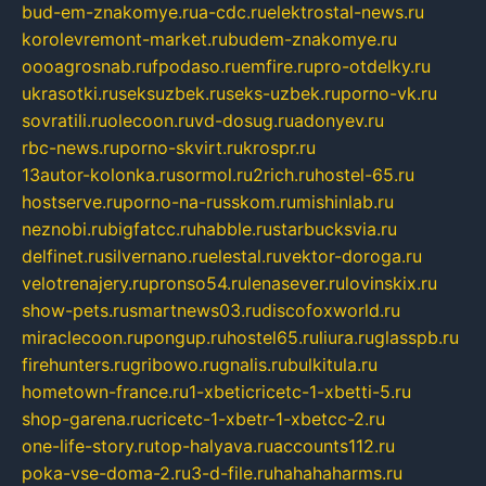
bud-em-znakomye.ru
a-cdc.ru
elektrostal-news.ru
korolevremont-market.ru
budem-znakomye.ru
oooagrosnab.ru
fpodaso.ru
emfire.ru
pro-otdelky.ru
ukrasotki.ru
seksuzbek.ru
seks-uzbek.ru
porno-vk.ru
sovratili.ru
olecoon.ru
vd-dosug.ru
adonyev.ru
rbc-news.ru
porno-skvirt.ru
krospr.ru
13autor-kolonka.ru
sormol.ru
2rich.ru
hostel-65.ru
hostserve.ru
porno-na-russkom.ru
mishinlab.ru
neznobi.ru
bigfatcc.ru
habble.ru
starbucksvia.ru
delfinet.ru
silvernano.ru
elestal.ru
vektor-doroga.ru
velotrenajery.ru
pronso54.ru
lenasever.ru
lovinskix.ru
show-pets.ru
smartnews03.ru
discofoxworld.ru
miraclecoon.ru
pongup.ru
hostel65.ru
liura.ru
glasspb.ru
firehunters.ru
gribowo.ru
gnalis.ru
bulkitula.ru
hometown-france.ru
1-xbeticricetc-1-xbetti-5.ru
shop-garena.ru
cricetc-1-xbetr-1-xbetcc-2.ru
one-life-story.ru
top-halyava.ru
accounts112.ru
poka-vse-doma-2.ru
3-d-file.ru
hahahaharms.ru