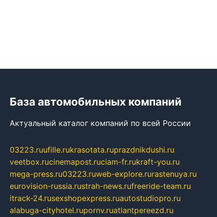
База автомобильных компаний
Актуальный каталог компаний по всей России
03223.ru
ufille.ru
krasotata.ru
prazdnikdushi.ru
veetbox.ru
cinemapost.ru
ciam-fr.ru
kraft-you.ru
mega-press.ru
03223.ru
web-explore.ru
rastenuya.ru
eurovision-russia.ru
strah-news.ru
freeride-team.ru
itrack-24.ru
sexshopexpress.ru
autostudiopro.ru
alabuga-cityhotel.ru
pornv.ru
atlantpereezd.ru