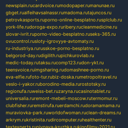
newsplain.ru
cardvoice.ru
modopaper.ru
manunae.ru
gbget.ru
alfeihavsalnassr.ru
madoma.ru
tajuncos.ru
petrovkasports.ru
porno-online-besplatno.ru
splclub.ru
york-life.ru
doroga-expo.ru
ribery.ru
cleanmedicine.ru
slovar-ivrit.ru
porno-video-besplatno.ru
seks-365.ru
ovucontrol.ru
sloty-igrovyye-avtomaty.ru
ru-industriya.ru
russkoe-porno-besplatno.ru
belgorod-day.ru
digilith.ru
pichkurovlab.ru
medic-today.ru
taksu.ru
comp123.ru
don-ykt.ru
teensvoice.ru
imgsharing.ru
domashnee-porno.ru
eva-elfie.ru
foto-tur.ru
biz-doska.ru
metropoltravel.ru
veslo-i-yakor.ru
borodino-media.ru
rostotsky.ru
regionufa.ru
weiss-bet.ru
zaryna.ru
casinotablet.ru
universalia.ru
remont-mebeli-moscow.ru
termomur.ru
clubfisher.ru
remstirufa.ru
erdamchi.ru
doramamama.ru
muraviovka-park.ru
worldofwoman.ru
clean-dreams.ru
arkrym.ru
kristinita.ru
dircomputer.ru
healthenter.ru
textexperts.ru
pivnaya-kruzhka.ru
kinofilmy-2021.ru