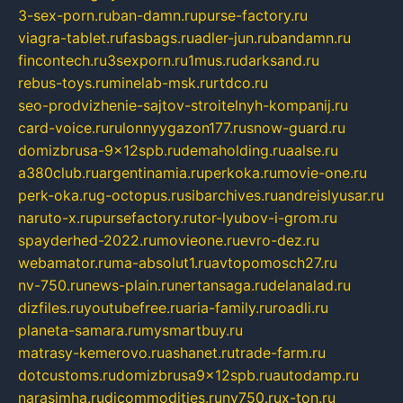
3-sex-porn.ru
ban-damn.ru
purse-factory.ru
viagra-tablet.ru
fasbags.ru
adler-jun.ru
bandamn.ru
fincontech.ru
3sexporn.ru
1mus.ru
darksand.ru
rebus-toys.ru
minelab-msk.ru
rtdco.ru
seo-prodvizhenie-sajtov-stroitelnyh-kompanij.ru
card-voice.ru
rulonnyygazon177.ru
snow-guard.ru
domizbrusa-9x12spb.ru
demaholding.ru
aalse.ru
a380club.ru
argentinamia.ru
perkoka.ru
movie-one.ru
perk-oka.ru
g-octopus.ru
sibarchives.ru
andreislyusar.ru
naruto-x.ru
pursefactory.ru
tor-lyubov-i-grom.ru
spayderhed-2022.ru
movieone.ru
evro-dez.ru
webamator.ru
ma-absolut1.ru
avtopomosch27.ru
nv-750.ru
news-plain.ru
nertansaga.ru
delanalad.ru
dizfiles.ru
youtubefree.ru
aria-family.ru
roadli.ru
planeta-samara.ru
mysmartbuy.ru
matrasy-kemerovo.ru
ashanet.ru
trade-farm.ru
dotcustoms.ru
domizbrusa9x12spb.ru
autodamp.ru
narasimha.ru
djcommodities.ru
nv750.ru
x-ton.ru