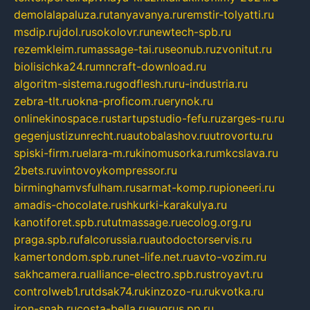
demolalapaluza.ru
tanyavanya.ru
remstir-tolyatti.ru
msdip.ru
jdol.ru
sokolovr.ru
newtech-spb.ru
rezemkleim.ru
massage-tai.ru
seonub.ru
zvonitut.ru
biolisichka24.ru
mncraft-download.ru
algoritm-sistema.ru
godflesh.ru
ru-industria.ru
zebra-tlt.ru
okna-proficom.ru
erynok.ru
onlinekinospace.ru
startupstudio-fefu.ru
zarges-ru.ru
gegenjustizunrecht.ru
autobalashov.ru
utrovortu.ru
spiski-firm.ru
elara-m.ru
kinomusorka.ru
mkcslava.ru
2bets.ru
vintovoykompressor.ru
birminghamvsfulham.ru
sarmat-komp.ru
pioneeri.ru
amadis-chocolate.ru
shkurki-karakulya.ru
kanotiforet.spb.ru
tutmassage.ru
ecolog.org.ru
praga.spb.ru
falcorussia.ru
autodoctorservis.ru
kamertondom.spb.ru
net-life.net.ru
avto-vozim.ru
sakhcamera.ru
alliance-electro.spb.ru
stroyavt.ru
controlweb1.ru
tdsak74.ru
kinzozo-ru.ru
kvotka.ru
iron-snab.ru
costa-bella.ru
eugrus.pp.ru