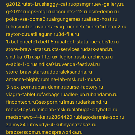
g2012.ru
tst-1.ru
shaggy-cat.ru
opsmgr.ru
ev-gallery.ru
g-2012.ru
ops-mgr.ru
accounts-112.ru
csm-demo.ru
poka-vse-doma2.ru
airgungames.ru
allseo-host.ru
tehosmotre.ru
varieta-yug.ru
cricetc1xbetr1xbetcc2.ru
raytor-d.ru
atillagunn.ru
3d-file.ru
1xbeticricetc1xbetti5.ru
uafoot-statti.ru
e-abis1c.ru
store-brawl-stars.ru
kts-services.ru
dark-sand.ru
sindika-01.ru
sp-life.ru
x-legion.ru
sib-archives.ru
e-abis-1-c.ru
sindika01.ru
venda-festival.ru
store-brawlstars.ru
dooraleksandria.ru
antenna-highly.ru
mine-lab-msk.ru
1-mus.ru
3-sex-porn.ru
ban-damn.ru
purse-factory.ru
viagra-tablet.ru
fasbags.ru
adler-jun.ru
bandamn.ru
fincontech.ru
3sexporn.ru
1mus.ru
darksand.ru
rebus-toys.ru
minelab-msk.ru
alabuga-cityhotel.ru
medsprawo-4-ka.ru
2864420.ru
blagodarenie-spb.ru
zajmy24.ru
tovudyi-4-kuhnyanazakaz.ru
brazzerscom.ru
medsprawo4ka.ru