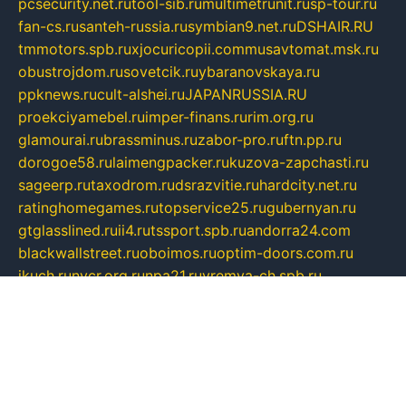
pcsecurity.net.ru
tool-sib.ru
multimetrunit.ru
sp-tour.ru
fan-cs.ru
santeh-russia.ru
symbian9.net.ru
DSHAIR.RU
tmmotors.spb.ru
xjocuricopii.com
musavtomat.msk.ru
obustrojdom.ru
sovetcik.ru
ybaranovskaya.ru
ppknews.ru
cult-alshei.ru
JAPANRUSSIA.RU
proekciyamebel.ru
imper-finans.ru
rim.org.ru
glamourai.ru
brassminus.ru
zabor-pro.ru
ftn.pp.ru
dorogoe58.ru
laimengpacker.ru
kuzova-zapchasti.ru
sageerp.ru
taxodrom.ru
dsrazvitie.ru
hardcity.net.ru
ratinghomegames.ru
topservice25.ru
gubernyan.ru
gtglasslined.ru
ii4.ru
tssport.spb.ru
andorra24.com
blackwallstreet.ru
oboimos.ru
optim-doors.com.ru
ikuch.ru
nycr.org.ru
npa21.ru
vremya-ch.spb.ru
desert000.ru
ivtorgi.ru
ifiori.ru
catalog-statei.ru
dcv.org.ru
spetsmaster174.ru
ipkameryhiseeu.ru
dum26.ru
ruspol.spb.ru
fr-opendp.ru
kam-solnyshko.ru
cheyenne-arapaho.ru
sevzapmetal.spb.ru
ted-lapidus.spb.ru
parasite-eliminator.ru