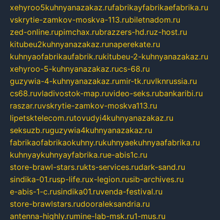
xehyroo5kuhnyanazakaz.ru
fabrikayfabrikaefabrika.ru
vskrytie-zamkov-moskva-113.ru
biletnadom.ru
zed-online.ru
pimchax.ru
brazzers-hd.ru
z-host.ru
kitubeu2kuhnyanazakaz.ru
naperekate.ru
kuhnyaofabrikaufabrik.ru
kitubeu-2-kuhnyanazakaz.ru
xehyroo-5-kuhnyanazakaz.ru
cs-68.ru
guzywia-4-kuhnyanazakaz.ru
mir-tk.ru
vlknrussia.ru
cs68.ru
vladivostok-map.ru
video-seks.ru
bankaribi.ru
raszar.ru
vskrytie-zamkov-moskva113.ru
lipetsktelecom.ru
tovudyi4kuhnyanazakaz.ru
seksuzb.ru
guzywia4kuhnyanazakaz.ru
fabrikaofabrikaokuhny.ru
kuhnyaekuhnyaafabrika.ru
kuhnyaykuhnyayfabrika.ru
e-abis1c.ru
store-brawl-stars.ru
kts-services.ru
dark-sand.ru
sindika-01.ru
sp-life.ru
x-legion.ru
sib-archives.ru
e-abis-1-c.ru
sindika01.ru
venda-festival.ru
store-brawlstars.ru
dooraleksandria.ru
antenna-highly.ru
mine-lab-msk.ru
1-mus.ru