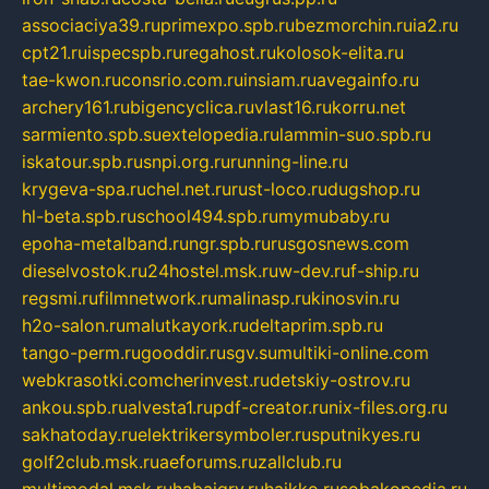
associaciya39.ru
primexpo.spb.ru
bezmorchin.ru
ia2.ru
cpt21.ru
ispecspb.ru
regahost.ru
kolosok-elita.ru
tae-kwon.ru
consrio.com.ru
insiam.ru
avegainfo.ru
archery161.ru
bigencyclica.ru
vlast16.ru
korru.net
sarmiento.spb.su
extelopedia.ru
lammin-suo.spb.ru
iskatour.spb.ru
snpi.org.ru
running-line.ru
krygeva-spa.ru
chel.net.ru
rust-loco.ru
dugshop.ru
hl-beta.spb.ru
school494.spb.ru
mymubaby.ru
epoha-metalband.ru
ngr.spb.ru
rusgosnews.com
dieselvostok.ru
24hostel.msk.ru
w-dev.ru
f-ship.ru
regsmi.ru
filmnetwork.ru
malinasp.ru
kinosvin.ru
h2o-salon.ru
malutkayork.ru
deltaprim.spb.ru
tango-perm.ru
gooddir.ru
sgv.su
multiki-online.com
webkrasotki.com
cherinvest.ru
detskiy-ostrov.ru
ankou.spb.ru
alvesta1.ru
pdf-creator.ru
nix-files.org.ru
sakhatoday.ru
elektrikersymboler.ru
sputnikyes.ru
golf2club.msk.ru
aeforums.ru
zallclub.ru