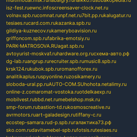
multimodal.msk.ru
habaigry.ru
haikko.ru
sobakopedia.ru
isz-fest.ru
ewnc.info
screensaver-clock.net.ru
volnav.spb.ru
comnat.ru
npf.net.ru
7bit.pp.ru
kalugatur.ru
tesiaes.ru
card.com.ru
kazanka.spb.ru
gildiya-kuznecov.ru
kameryboavision.ru
griffoncom.spb.ru
fabrika-emotsiy.ru
PARK-MATROSOVA.RU
agat.spb.ru
avtoyurist-moskva1.ru
hardware.org.ru
схема-авто.рф
dg-lab.ru
angrup.ru
recruiter.spb.ru
music8.spb.ru
krsk124.ru
kubok.spb.ru
romanofforex.ru
analitikaplus.ru
spyonline.ru
zosikamery.ru
sloboda-ural.pp.ru
AUTO-COM.SU
hohota.net
alimy.ru
online-z.com
aromat-vostoka.ru
otdelkaexp.ru
mobilvest.ru
bbd.net.ru
mebelshop.msk.ru
smp-forum.ru
bastion-td.ru
kosmoscreative.ru
avrmotors.ru
art-galadesign.ru
tiffany-c.ru
ecostep-samara.ru
d-p.spb.ru
галактика73.рф
sko.com.ru
davitamebel-spb.ru
fotsis.ru
tesiaes.ru