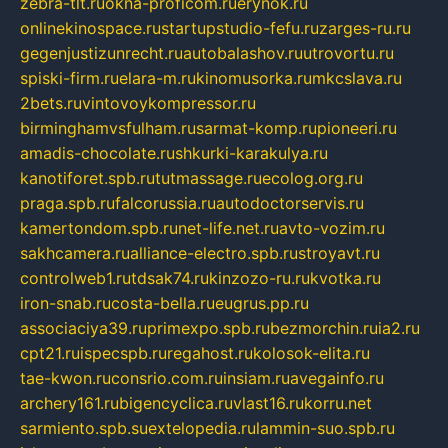
zebra-tlt.ru
okna-proficom.ru
erynok.ru
onlinekinospace.ru
startupstudio-fefu.ru
zarges-ru.ru
gegenjustizunrecht.ru
autobalashov.ru
utrovortu.ru
spiski-firm.ru
elara-m.ru
kinomusorka.ru
mkcslava.ru
2bets.ru
vintovoykompressor.ru
birminghamvsfulham.ru
sarmat-komp.ru
pioneeri.ru
amadis-chocolate.ru
shkurki-karakulya.ru
kanotiforet.spb.ru
tutmassage.ru
ecolog.org.ru
praga.spb.ru
falcorussia.ru
autodoctorservis.ru
kamertondom.spb.ru
net-life.net.ru
avto-vozim.ru
sakhcamera.ru
alliance-electro.spb.ru
stroyavt.ru
controlweb1.ru
tdsak74.ru
kinzozo-ru.ru
kvotka.ru
iron-snab.ru
costa-bella.ru
eugrus.pp.ru
associaciya39.ru
primexpo.spb.ru
bezmorchin.ru
ia2.ru
cpt21.ru
ispecspb.ru
regahost.ru
kolosok-elita.ru
tae-kwon.ru
consrio.com.ru
insiam.ru
avegainfo.ru
archery161.ru
bigencyclica.ru
vlast16.ru
korru.net
sarmiento.spb.su
extelopedia.ru
lammin-suo.spb.ru