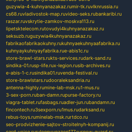
guzywia-4-kuhnyanazakaz.ru
mir-tk.ru
vlknrussia.ru
cs68.ru
vladivostok-map.ru
video-seks.ru
bankaribi.ru
raszar.ru
vskrytie-zamkov-moskva113.ru
lipetsktelecom.ru
tovudyi4kuhnyanazakaz.ru
seksuzb.ru
guzywia4kuhnyanazakaz.ru
fabrikaofabrikaokuhny.ru
kuhnyaekuhnyaafabrika.ru
kuhnyaykuhnyayfabrika.ru
e-abis1c.ru
store-brawl-stars.ru
kts-services.ru
dark-sand.ru
sindika-01.ru
sp-life.ru
x-legion.ru
sib-archives.ru
e-abis-1-c.ru
sindika01.ru
venda-festival.ru
store-brawlstars.ru
dooraleksandria.ru
antenna-highly.ru
mine-lab-msk.ru
1-mus.ru
3-sex-porn.ru
ban-damn.ru
purse-factory.ru
viagra-tablet.ru
fasbags.ru
adler-jun.ru
bandamn.ru
fincontech.ru
3sexporn.ru
1mus.ru
darksand.ru
rebus-toys.ru
minelab-msk.ru
rtdco.ru
seo-prodvizhenie-sajtov-stroitelnyh-kompanij.ru
card-voice.ru
rulonnyygazon177.ru
snow-guard.ru