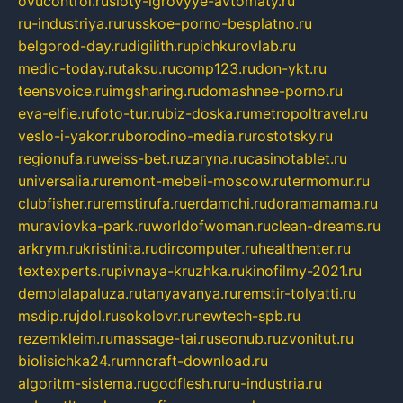
ovucontrol.ru
sloty-igrovyye-avtomaty.ru
ru-industriya.ru
russkoe-porno-besplatno.ru
belgorod-day.ru
digilith.ru
pichkurovlab.ru
medic-today.ru
taksu.ru
comp123.ru
don-ykt.ru
teensvoice.ru
imgsharing.ru
domashnee-porno.ru
eva-elfie.ru
foto-tur.ru
biz-doska.ru
metropoltravel.ru
veslo-i-yakor.ru
borodino-media.ru
rostotsky.ru
regionufa.ru
weiss-bet.ru
zaryna.ru
casinotablet.ru
universalia.ru
remont-mebeli-moscow.ru
termomur.ru
clubfisher.ru
remstirufa.ru
erdamchi.ru
doramamama.ru
muraviovka-park.ru
worldofwoman.ru
clean-dreams.ru
arkrym.ru
kristinita.ru
dircomputer.ru
healthenter.ru
textexperts.ru
pivnaya-kruzhka.ru
kinofilmy-2021.ru
demolalapaluza.ru
tanyavanya.ru
remstir-tolyatti.ru
msdip.ru
jdol.ru
sokolovr.ru
newtech-spb.ru
rezemkleim.ru
massage-tai.ru
seonub.ru
zvonitut.ru
biolisichka24.ru
mncraft-download.ru
algoritm-sistema.ru
godflesh.ru
ru-industria.ru