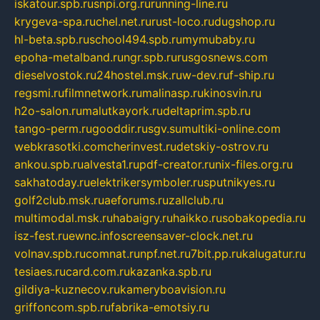
iskatour.spb.ru
snpi.org.ru
running-line.ru
krygeva-spa.ru
chel.net.ru
rust-loco.ru
dugshop.ru
hl-beta.spb.ru
school494.spb.ru
mymubaby.ru
epoha-metalband.ru
ngr.spb.ru
rusgosnews.com
dieselvostok.ru
24hostel.msk.ru
w-dev.ru
f-ship.ru
regsmi.ru
filmnetwork.ru
malinasp.ru
kinosvin.ru
h2o-salon.ru
malutkayork.ru
deltaprim.spb.ru
tango-perm.ru
gooddir.ru
sgv.su
multiki-online.com
webkrasotki.com
cherinvest.ru
detskiy-ostrov.ru
ankou.spb.ru
alvesta1.ru
pdf-creator.ru
nix-files.org.ru
sakhatoday.ru
elektrikersymboler.ru
sputnikyes.ru
golf2club.msk.ru
aeforums.ru
zallclub.ru
multimodal.msk.ru
habaigry.ru
haikko.ru
sobakopedia.ru
isz-fest.ru
ewnc.info
screensaver-clock.net.ru
volnav.spb.ru
comnat.ru
npf.net.ru
7bit.pp.ru
kalugatur.ru
tesiaes.ru
card.com.ru
kazanka.spb.ru
gildiya-kuznecov.ru
kameryboavision.ru
griffoncom.spb.ru
fabrika-emotsiy.ru