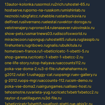
13autor-kolonka.ru
sormol.ru
2rich.ru
hostel-65.ru
hostserve.ru
porno-na-russkom.ru
mishinlab.ru
neznobi.ru
bigfatcc.ru
habble.ru
starbucksvia.ru
delfinet.ru
silvernano.ru
elestal.ru
vektor-doroga.ru
velotrenajery.ru
pronso54.ru
lenasever.ru
lovinskix.ru
show-pets.ru
smartnews03.ru
discofoxworld.ru
miraclecoon.ru
pongup.ru
hostel65.ru
liura.ru
glasspb.ru
firehunters.ru
gribowo.ru
gnalis.ru
bulkitula.ru
hometown-france.ru
1-xbeticricetc-1-xbetti-5.ru
shop-garena.ru
cricetc-1-xbetr-1-xbetcc-2.ru
one-life-story.ru
top-halyava.ru
accounts112.ru
poka-vse-doma-2.ru
3-d-file.ru
hahahaharms.ru
g2012.ru
tst-1.ru
shaggy-cat.ru
opsmgr.ru
ev-gallery.ru
g-2012.ru
ops-mgr.ru
accounts-112.ru
csm-demo.ru
poka-vse-doma2.ru
airgungames.ru
allseo-host.ru
tehosmotre.ru
varieta-yug.ru
cricetc1xbetr1xbetcc2.ru
raytor-d.ru
atillagunn.ru
3d-file.ru
1xbeticricetc1xbetti5.ru
uafoot-statti.ru
e-abis1c.ru