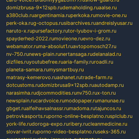
domizbrusa-9x12spb.ru
demaholding.ru
aalse.ru
a380club.ru
argentinamia.ru
perkoka.ru
movie-one.ru
perk-oka.ru
g-octopus.ru
sibarchives.ru
andreislyusar.ru
naruto-x.ru
pursefactory.ru
tor-lyubov-i-grom.ru
spayderhed-2022.ru
movieone.ru
evro-dez.ru
webamator.ru
ma-absolut1.ru
avtopomosch27.ru
nv-750.ru
news-plain.ru
nertansaga.ru
delanalad.ru
dizfiles.ru
youtubefree.ru
aria-family.ru
roadli.ru
planeta-samara.ru
mysmartbuy.ru
matrasy-kemerovo.ru
ashanet.ru
trade-farm.ru
dotcustoms.ru
domizbrusa9x12spb.ru
autodamp.ru
narasimha.ru
djcommodities.ru
nv750.ru
x-ton.ru
newsplain.ru
cardvoice.ru
modopaper.ru
manunae.ru
gbget.ru
alfeihavsalnassr.ru
madoma.ru
tajuncos.ru
petrovkasports.ru
porno-online-besplatno.ru
splclub.ru
york-life.ru
doroga-expo.ru
ribery.ru
cleanmedicine.ru
slovar-ivrit.ru
porno-video-besplatno.ru
seks-365.ru