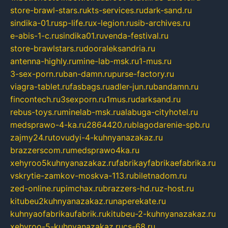
store-brawl-stars.ru
kts-services.ru
dark-sand.ru
sindika-01.ru
sp-life.ru
x-legion.ru
sib-archives.ru
e-abis-1-c.ru
sindika01.ru
venda-festival.ru
store-brawlstars.ru
dooraleksandria.ru
antenna-highly.ru
mine-lab-msk.ru
1-mus.ru
3-sex-porn.ru
ban-damn.ru
purse-factory.ru
viagra-tablet.ru
fasbags.ru
adler-jun.ru
bandamn.ru
fincontech.ru
3sexporn.ru
1mus.ru
darksand.ru
rebus-toys.ru
minelab-msk.ru
alabuga-cityhotel.ru
medsprawo-4-ka.ru
2864420.ru
blagodarenie-spb.ru
zajmy24.ru
tovudyi-4-kuhnyanazakaz.ru
brazzerscom.ru
medsprawo4ka.ru
xehyroo5kuhnyanazakaz.ru
fabrikayfabrikaefabrika.ru
vskrytie-zamkov-moskva-113.ru
biletnadom.ru
zed-online.ru
pimchax.ru
brazzers-hd.ru
z-host.ru
kitubeu2kuhnyanazakaz.ru
naperekate.ru
kuhnyaofabrikaufabrik.ru
kitubeu-2-kuhnyanazakaz.ru
xehyroo-5-kuhnyanazakaz.ru
cs-68.ru