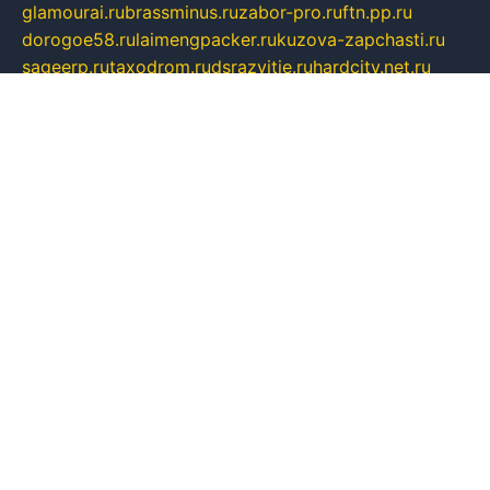
glamourai.ru
brassminus.ru
zabor-pro.ru
ftn.pp.ru
dorogoe58.ru
laimengpacker.ru
kuzova-zapchasti.ru
sageerp.ru
taxodrom.ru
dsrazvitie.ru
hardcity.net.ru
ratinghomegames.ru
topservice25.ru
gubernyan.ru
gtglasslined.ru
ii4.ru
tssport.spb.ru
andorra24.com
blackwallstreet.ru
oboimos.ru
optim-doors.com.ru
ikuch.ru
nycr.org.ru
npa21.ru
vremya-ch.spb.ru
desert000.ru
ivtorgi.ru
ifiori.ru
catalog-statei.ru
dcv.org.ru
spetsmaster174.ru
ipkameryhiseeu.ru
dum26.ru
ruspol.spb.ru
fr-opendp.ru
kam-solnyshko.ru
cheyenne-arapaho.ru
sevzapmetal.spb.ru
ted-lapidus.spb.ru
parasite-eliminator.ru
sigma-complete.ru
modernworld.ru
dama-moda.ru
eholot-group.ru
sk-nvkz.ru
DRONGOLD.RU
democratia2.ru
i-farmer.ru
mass-sport.org
jablonex.spb.ru
bookmess.ru
linkword.ru
refineua.com.ru
cs-spec.net.ru
altay-mebel.ru
DNK-THEATRE.RU
mechaniks.spb.ru
ipcamtechage.ru