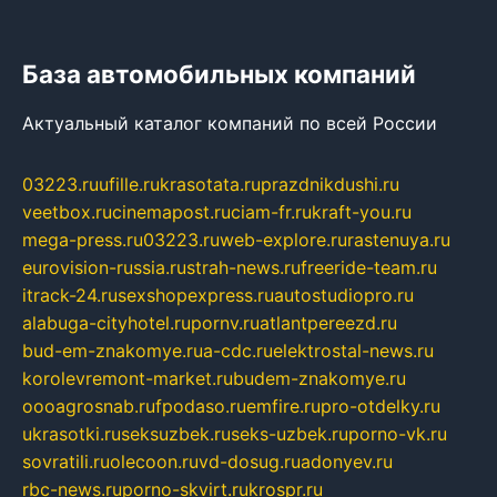
База автомобильных компаний
Актуальный каталог компаний по всей России
03223.ru
ufille.ru
krasotata.ru
prazdnikdushi.ru
veetbox.ru
cinemapost.ru
ciam-fr.ru
kraft-you.ru
mega-press.ru
03223.ru
web-explore.ru
rastenuya.ru
eurovision-russia.ru
strah-news.ru
freeride-team.ru
itrack-24.ru
sexshopexpress.ru
autostudiopro.ru
alabuga-cityhotel.ru
pornv.ru
atlantpereezd.ru
bud-em-znakomye.ru
a-cdc.ru
elektrostal-news.ru
korolevremont-market.ru
budem-znakomye.ru
oooagrosnab.ru
fpodaso.ru
emfire.ru
pro-otdelky.ru
ukrasotki.ru
seksuzbek.ru
seks-uzbek.ru
porno-vk.ru
sovratili.ru
olecoon.ru
vd-dosug.ru
adonyev.ru
rbc-news.ru
porno-skvirt.ru
krospr.ru