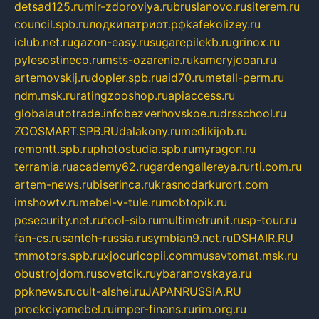
detsad125.ru
mir-zdoroviya.ru
bruslanovo.ru
siterem.ru
council.spb.ru
лодкипатриот.рф
kafekolizey.ru
iclub.net.ru
gazon-easy.ru
sugarepilekb.ru
grinox.ru
pylesostineco.ru
msts-ozarenie.ru
kameryjooan.ru
artemovskij.ru
dopler.spb.ru
aid70.ru
metall-perm.ru
ndm.msk.ru
ratingzooshop.ru
apiaccess.ru
globalautotrade.info
bezverhovskoe.ru
drsschool.ru
ZOOSMART.SPB.RU
dalakony.ru
medikijob.ru
remontt.spb.ru
photostudia.spb.ru
myragon.ru
terramia.ru
academy62.ru
gardengallereya.ru
rti.com.ru
artem-news.ru
biserinca.ru
krasnodarkurort.com
imshowtv.ru
mebel-v-tule.ru
mobtopik.ru
pcsecurity.net.ru
tool-sib.ru
multimetrunit.ru
sp-tour.ru
fan-cs.ru
santeh-russia.ru
symbian9.net.ru
DSHAIR.RU
tmmotors.spb.ru
xjocuricopii.com
musavtomat.msk.ru
obustrojdom.ru
sovetcik.ru
ybaranovskaya.ru
ppknews.ru
cult-alshei.ru
JAPANRUSSIA.RU
proekciyamebel.ru
imper-finans.ru
rim.org.ru