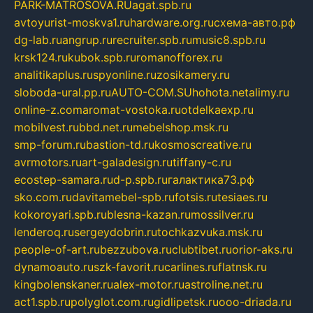
PARK-MATROSOVA.RU
agat.spb.ru
avtoyurist-moskva1.ru
hardware.org.ru
схема-авто.рф
dg-lab.ru
angrup.ru
recruiter.spb.ru
music8.spb.ru
krsk124.ru
kubok.spb.ru
romanofforex.ru
analitikaplus.ru
spyonline.ru
zosikamery.ru
sloboda-ural.pp.ru
AUTO-COM.SU
hohota.net
alimy.ru
online-z.com
aromat-vostoka.ru
otdelkaexp.ru
mobilvest.ru
bbd.net.ru
mebelshop.msk.ru
smp-forum.ru
bastion-td.ru
kosmoscreative.ru
avrmotors.ru
art-galadesign.ru
tiffany-c.ru
ecostep-samara.ru
d-p.spb.ru
галактика73.рф
sko.com.ru
davitamebel-spb.ru
fotsis.ru
tesiaes.ru
kokoroyari.spb.ru
blesna-kazan.ru
mossilver.ru
lenderoq.ru
sergeydobrin.ru
tochkazvuka.msk.ru
people-of-art.ru
bezzubova.ru
clubtibet.ru
orior-aks.ru
dynamoauto.ru
szk-favorit.ru
carlines.ru
flatnsk.ru
kingbolenskaner.ru
alex-motor.ru
astroline.net.ru
act1.spb.ru
polyglot.com.ru
gidlipetsk.ru
ooo-driada.ru