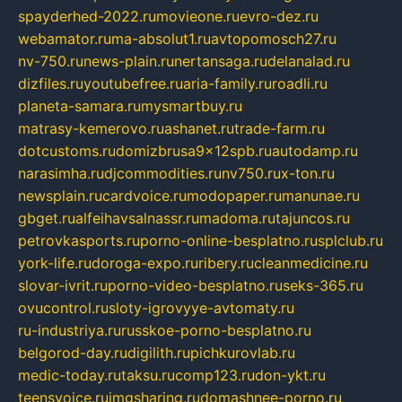
spayderhed-2022.ru
movieone.ru
evro-dez.ru
webamator.ru
ma-absolut1.ru
avtopomosch27.ru
nv-750.ru
news-plain.ru
nertansaga.ru
delanalad.ru
dizfiles.ru
youtubefree.ru
aria-family.ru
roadli.ru
planeta-samara.ru
mysmartbuy.ru
matrasy-kemerovo.ru
ashanet.ru
trade-farm.ru
dotcustoms.ru
domizbrusa9x12spb.ru
autodamp.ru
narasimha.ru
djcommodities.ru
nv750.ru
x-ton.ru
newsplain.ru
cardvoice.ru
modopaper.ru
manunae.ru
gbget.ru
alfeihavsalnassr.ru
madoma.ru
tajuncos.ru
petrovkasports.ru
porno-online-besplatno.ru
splclub.ru
york-life.ru
doroga-expo.ru
ribery.ru
cleanmedicine.ru
slovar-ivrit.ru
porno-video-besplatno.ru
seks-365.ru
ovucontrol.ru
sloty-igrovyye-avtomaty.ru
ru-industriya.ru
russkoe-porno-besplatno.ru
belgorod-day.ru
digilith.ru
pichkurovlab.ru
medic-today.ru
taksu.ru
comp123.ru
don-ykt.ru
teensvoice.ru
imgsharing.ru
domashnee-porno.ru