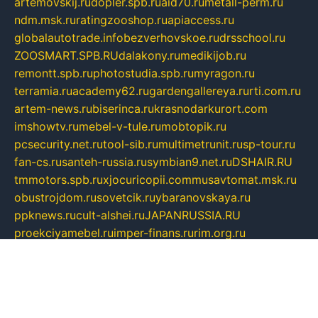
artemovskij.ru
dopler.spb.ru
aid70.ru
metall-perm.ru
ndm.msk.ru
ratingzooshop.ru
apiaccess.ru
globalautotrade.info
bezverhovskoe.ru
drsschool.ru
ZOOSMART.SPB.RU
dalakony.ru
medikijob.ru
remontt.spb.ru
photostudia.spb.ru
myragon.ru
terramia.ru
academy62.ru
gardengallereya.ru
rti.com.ru
artem-news.ru
biserinca.ru
krasnodarkurort.com
imshowtv.ru
mebel-v-tule.ru
mobtopik.ru
pcsecurity.net.ru
tool-sib.ru
multimetrunit.ru
sp-tour.ru
fan-cs.ru
santeh-russia.ru
symbian9.net.ru
DSHAIR.RU
tmmotors.spb.ru
xjocuricopii.com
musavtomat.msk.ru
obustrojdom.ru
sovetcik.ru
ybaranovskaya.ru
ppknews.ru
cult-alshei.ru
JAPANRUSSIA.RU
proekciyamebel.ru
imper-finans.ru
rim.org.ru
glamourai.ru
brassminus.ru
zabor-pro.ru
ftn.pp.ru
dorogoe58.ru
laimengpacker.ru
kuzova-zapchasti.ru
sageerp.ru
taxodrom.ru
dsrazvitie.ru
hardcity.net.ru
ratinghomegames.ru
topservice25.ru
gubernyan.ru