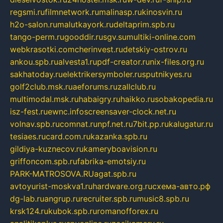
regsmi.ru
filmnetwork.ru
malinasp.ru
kinosvin.ru
h2o-salon.ru
malutkayork.ru
deltaprim.spb.ru
tango-perm.ru
gooddir.ru
sgv.su
multiki-online.com
webkrasotki.com
cherinvest.ru
detskiy-ostrov.ru
ankou.spb.ru
alvesta1.ru
pdf-creator.ru
nix-files.org.ru
sakhatoday.ru
elektrikersymboler.ru
sputnikyes.ru
golf2club.msk.ru
aeforums.ru
zallclub.ru
multimodal.msk.ru
habaigry.ru
haikko.ru
sobakopedia.ru
isz-fest.ru
ewnc.info
screensaver-clock.net.ru
volnav.spb.ru
comnat.ru
npf.net.ru
7bit.pp.ru
kalugatur.ru
tesiaes.ru
card.com.ru
kazanka.spb.ru
gildiya-kuznecov.ru
kameryboavision.ru
griffoncom.spb.ru
fabrika-emotsiy.ru
PARK-MATROSOVA.RU
agat.spb.ru
avtoyurist-moskva1.ru
hardware.org.ru
схема-авто.рф
dg-lab.ru
angrup.ru
recruiter.spb.ru
music8.spb.ru
krsk124.ru
kubok.spb.ru
romanofforex.ru