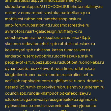
analitikaplus.ru
spyonline.ru
zosikamery.ru
sloboda-ural.pp.ru
AUTO-COM.SU
hohota.net
alimy.ru
online-z.com
aromat-vostoka.ru
otdelkaexp.ru
mobilvest.ru
bbd.net.ru
mebelshop.msk.ru
smp-forum.ru
bastion-td.ru
kosmoscreative.ru
avrmotors.ru
art-galadesign.ru
tiffany-c.ru
ecostep-samara.ru
d-p.spb.ru
галактика73.рф
sko.com.ru
davitamebel-spb.ru
fotsis.ru
tesiaes.ru
kokoroyari.spb.ru
blesna-kazan.ru
mossilver.ru
lenderoq.ru
sergeydobrin.ru
tochkazvuka.msk.ru
people-of-art.ru
bezzubova.ru
clubtibet.ru
orior-aks.ru
dynamoauto.ru
szk-favorit.ru
carlines.ru
flatnsk.ru
kingbolenskaner.ru
alex-motor.ru
astroline.net.ru
act1.spb.ru
polyglot.com.ru
gidlipetsk.ru
ooo-driada.ru
detsad125.ru
mir-zdoroviya.ru
bruslanovo.ru
siterem.ru
council.spb.ru
лодкипатриот.рф
kafekolizey.ru
iclub.net.ru
gazon-easy.ru
sugarepilekb.ru
grinox.ru
pylesostineco.ru
msts-ozarenie.ru
kameryjooan.ru