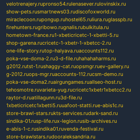
velotrenajery.ru
pronso54.ru
lenasever.ru
lovinskix.ru
show-pets.ru
smartnews03.ru
discofoxworld.ru
miraclecoon.ru
pongup.ru
hostel65.ru
liura.ru
glasspb.ru
firehunters.ru
gribowo.ru
gnalis.ru
bulkitula.ru
hometown-france.ru
1-xbeticricetc-1-xbetti-5.ru
shop-garena.ru
cricetc-1-xbetr-1-xbetcc-2.ru
one-life-story.ru
top-halyava.ru
accounts112.ru
poka-vse-doma-2.ru
3-d-file.ru
hahahaharms.ru
g2012.ru
tst-1.ru
shaggy-cat.ru
opsmgr.ru
ev-gallery.ru
g-2012.ru
ops-mgr.ru
accounts-112.ru
csm-demo.ru
poka-vse-doma2.ru
airgungames.ru
allseo-host.ru
tehosmotre.ru
varieta-yug.ru
cricetc1xbetr1xbetcc2.ru
raytor-d.ru
atillagunn.ru
3d-file.ru
1xbeticricetc1xbetti5.ru
uafoot-statti.ru
e-abis1c.ru
store-brawl-stars.ru
kts-services.ru
dark-sand.ru
sindika-01.ru
sp-life.ru
x-legion.ru
sib-archives.ru
e-abis-1-c.ru
sindika01.ru
venda-festival.ru
store-brawlstars.ru
dooraleksandria.ru