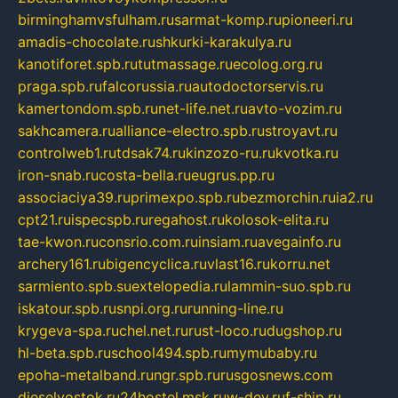
birminghamvsfulham.ru
sarmat-komp.ru
pioneeri.ru
amadis-chocolate.ru
shkurki-karakulya.ru
kanotiforet.spb.ru
tutmassage.ru
ecolog.org.ru
praga.spb.ru
falcorussia.ru
autodoctorservis.ru
kamertondom.spb.ru
net-life.net.ru
avto-vozim.ru
sakhcamera.ru
alliance-electro.spb.ru
stroyavt.ru
controlweb1.ru
tdsak74.ru
kinzozo-ru.ru
kvotka.ru
iron-snab.ru
costa-bella.ru
eugrus.pp.ru
associaciya39.ru
primexpo.spb.ru
bezmorchin.ru
ia2.ru
cpt21.ru
ispecspb.ru
regahost.ru
kolosok-elita.ru
tae-kwon.ru
consrio.com.ru
insiam.ru
avegainfo.ru
archery161.ru
bigencyclica.ru
vlast16.ru
korru.net
sarmiento.spb.su
extelopedia.ru
lammin-suo.spb.ru
iskatour.spb.ru
snpi.org.ru
running-line.ru
krygeva-spa.ru
chel.net.ru
rust-loco.ru
dugshop.ru
hl-beta.spb.ru
school494.spb.ru
mymubaby.ru
epoha-metalband.ru
ngr.spb.ru
rusgosnews.com
dieselvostok.ru
24hostel.msk.ru
w-dev.ru
f-ship.ru