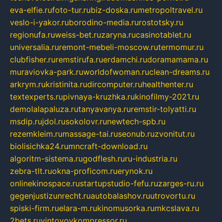
eva-elfie.ru
foto-tur.ru
biz-doska.ru
metropoltravel.ru
veslo-i-yakor.ru
borodino-media.ru
rostotsky.ru
regionufa.ru
weiss-bet.ru
zaryna.ru
casinotablet.ru
universalia.ru
remont-mebeli-moscow.ru
termomur.ru
clubfisher.ru
remstirufa.ru
erdamchi.ru
doramamama.ru
muraviovka-park.ru
worldofwoman.ru
clean-dreams.ru
arkrym.ru
kristinita.ru
dircomputer.ru
healthenter.ru
textexperts.ru
pivnaya-kruzhka.ru
kinofilmy-2021.ru
demolalapaluza.ru
tanyavanya.ru
remstir-tolyatti.ru
msdip.ru
jdol.ru
sokolovr.ru
newtech-spb.ru
rezemkleim.ru
massage-tai.ru
seonub.ru
zvonitut.ru
biolisichka24.ru
mncraft-download.ru
algoritm-sistema.ru
godflesh.ru
ru-industria.ru
zebra-tlt.ru
okna-proficom.ru
erynok.ru
onlinekinospace.ru
startupstudio-fefu.ru
zarges-ru.ru
gegenjustizunrecht.ru
autobalashov.ru
utrovortu.ru
spiski-firm.ru
elara-m.ru
kinomusorka.ru
mkcslava.ru
2bets.ru
vintovoykompressor.ru