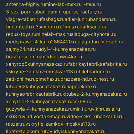
antenna-highly.ru
mine-lab-msk.ru
1-mus.ru
3-sex-porn.ru
ban-damn.ru
purse-factory.ru
viagra-tablet.ru
fasbags.ru
adler-jun.ru
bandamn.ru
fincontech.ru
3sexporn.ru
1mus.ru
darksand.ru
rebus-toys.ru
minelab-msk.ru
alabuga-cityhotel.ru
medsprawo-4-ka.ru
2864420.ru
blagodarenie-spb.ru
zajmy24.ru
tovudyi-4-kuhnyanazakaz.ru
brazzerscom.ru
medsprawo4ka.ru
xehyroo5kuhnyanazakaz.ru
fabrikayfabrikaefabrika.ru
vskrytie-zamkov-moskva-113.ru
biletnadom.ru
zed-online.ru
pimchax.ru
brazzers-hd.ru
z-host.ru
kitubeu2kuhnyanazakaz.ru
naperekate.ru
kuhnyaofabrikaufabrik.ru
kitubeu-2-kuhnyanazakaz.ru
xehyroo-5-kuhnyanazakaz.ru
cs-68.ru
guzywia-4-kuhnyanazakaz.ru
mir-tk.ru
vlknrussia.ru
cs68.ru
vladivostok-map.ru
video-seks.ru
bankaribi.ru
raszar.ru
vskrytie-zamkov-moskva113.ru
lipetsktelecom.ru
tovudyi4kuhnyanazakaz.ru