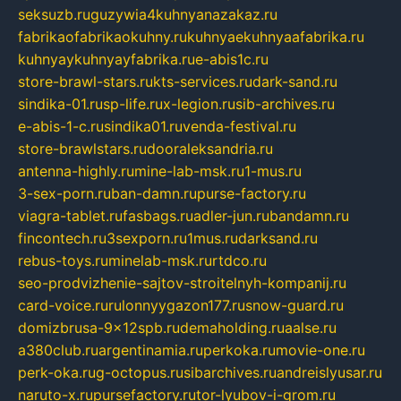
seksuzb.ru
guzywia4kuhnyanazakaz.ru
fabrikaofabrikaokuhny.ru
kuhnyaekuhnyaafabrika.ru
kuhnyaykuhnyayfabrika.ru
e-abis1c.ru
store-brawl-stars.ru
kts-services.ru
dark-sand.ru
sindika-01.ru
sp-life.ru
x-legion.ru
sib-archives.ru
e-abis-1-c.ru
sindika01.ru
venda-festival.ru
store-brawlstars.ru
dooraleksandria.ru
antenna-highly.ru
mine-lab-msk.ru
1-mus.ru
3-sex-porn.ru
ban-damn.ru
purse-factory.ru
viagra-tablet.ru
fasbags.ru
adler-jun.ru
bandamn.ru
fincontech.ru
3sexporn.ru
1mus.ru
darksand.ru
rebus-toys.ru
minelab-msk.ru
rtdco.ru
seo-prodvizhenie-sajtov-stroitelnyh-kompanij.ru
card-voice.ru
rulonnyygazon177.ru
snow-guard.ru
domizbrusa-9x12spb.ru
demaholding.ru
aalse.ru
a380club.ru
argentinamia.ru
perkoka.ru
movie-one.ru
perk-oka.ru
g-octopus.ru
sibarchives.ru
andreislyusar.ru
naruto-x.ru
pursefactory.ru
tor-lyubov-i-grom.ru