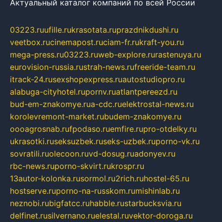
Актуальный каталог компаний по всей России
03223.ru
ufille.ru
krasotata.ru
prazdnikdushi.ru
veetbox.ru
cinemapost.ru
ciam-fr.ru
kraft-you.ru
mega-press.ru
03223.ru
web-explore.ru
rastenuya.ru
eurovision-russia.ru
strah-news.ru
freeride-team.ru
itrack-24.ru
sexshopexpress.ru
autostudiopro.ru
alabuga-cityhotel.ru
pornv.ru
atlantpereezd.ru
bud-em-znakomye.ru
a-cdc.ru
elektrostal-news.ru
korolevremont-market.ru
budem-znakomye.ru
oooagrosnab.ru
fpodaso.ru
emfire.ru
pro-otdelky.ru
ukrasotki.ru
seksuzbek.ru
seks-uzbek.ru
porno-vk.ru
sovratili.ru
olecoon.ru
vd-dosug.ru
adonyev.ru
rbc-news.ru
porno-skvirt.ru
krospr.ru
13autor-kolonka.ru
sormol.ru
2rich.ru
hostel-65.ru
hostserve.ru
porno-na-russkom.ru
mishinlab.ru
neznobi.ru
bigfatcc.ru
habble.ru
starbucksvia.ru
delfinet.ru
silvernano.ru
elestal.ru
vektor-doroga.ru