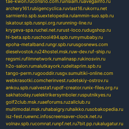
tae-kwon.ru
consrio.com.ru
insiam.ru
avegainfo.ru
archery161.ru
bigencyclica.ru
vlast16.ru
korru.net
sarmiento.spb.su
extelopedia.ru
lammin-suo.spb.ru
iskatour.spb.ru
snpi.org.ru
running-line.ru
krygeva-spa.ru
chel.net.ru
rust-loco.ru
dugshop.ru
hl-beta.spb.ru
school494.spb.ru
mymubaby.ru
epoha-metalband.ru
ngr.spb.ru
rusgosnews.com
dieselvostok.ru
24hostel.msk.ru
w-dev.ru
f-ship.ru
regsmi.ru
filmnetwork.ru
malinasp.ru
kinosvin.ru
h2o-salon.ru
malutkayork.ru
deltaprim.spb.ru
tango-perm.ru
gooddir.ru
sgv.su
multiki-online.com
webkrasotki.com
cherinvest.ru
detskiy-ostrov.ru
ankou.spb.ru
alvesta1.ru
pdf-creator.ru
nix-files.org.ru
sakhatoday.ru
elektrikersymboler.ru
sputnikyes.ru
golf2club.msk.ru
aeforums.ru
zallclub.ru
multimodal.msk.ru
habaigry.ru
haikko.ru
sobakopedia.ru
isz-fest.ru
ewnc.info
screensaver-clock.net.ru
volnav.spb.ru
comnat.ru
npf.net.ru
7bit.pp.ru
kalugatur.ru