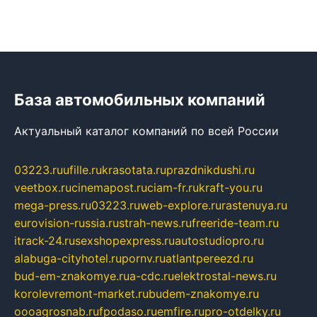
База автомобильных компаний
Актуальный каталог компаний по всей России
03223.ru
ufille.ru
krasotata.ru
prazdnikdushi.ru
veetbox.ru
cinemapost.ru
ciam-fr.ru
kraft-you.ru
mega-press.ru
03223.ru
web-explore.ru
rastenuya.ru
eurovision-russia.ru
strah-news.ru
freeride-team.ru
itrack-24.ru
sexshopexpress.ru
autostudiopro.ru
alabuga-cityhotel.ru
pornv.ru
atlantpereezd.ru
bud-em-znakomye.ru
a-cdc.ru
elektrostal-news.ru
korolevremont-market.ru
budem-znakomye.ru
oooagrosnab.ru
fpodaso.ru
emfire.ru
pro-otdelky.ru