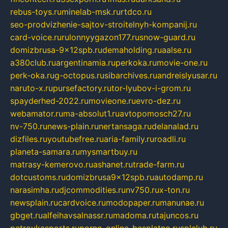
rebus-toys.ru
minelab-msk.ru
rtdco.ru
seo-prodvizhenie-sajtov-stroitelnyh-kompanij.ru
card-voice.ru
rulonnyygazon177.ru
snow-guard.ru
domizbrusa-9x12spb.ru
demaholding.ru
aalse.ru
a380club.ru
argentinamia.ru
perkoka.ru
movie-one.ru
perk-oka.ru
g-octopus.ru
sibarchives.ru
andreislyusar.ru
naruto-x.ru
pursefactory.ru
tor-lyubov-i-grom.ru
spayderhed-2022.ru
movieone.ru
evro-dez.ru
webamator.ru
ma-absolut1.ru
avtopomosch27.ru
nv-750.ru
news-plain.ru
nertansaga.ru
delanalad.ru
dizfiles.ru
youtubefree.ru
aria-family.ru
roadli.ru
planeta-samara.ru
mysmartbuy.ru
matrasy-kemerovo.ru
ashanet.ru
trade-farm.ru
dotcustoms.ru
domizbrusa9x12spb.ru
autodamp.ru
narasimha.ru
djcommodities.ru
nv750.ru
x-ton.ru
newsplain.ru
cardvoice.ru
modopaper.ru
manunae.ru
gbget.ru
alfeihavsalnassr.ru
madoma.ru
tajuncos.ru