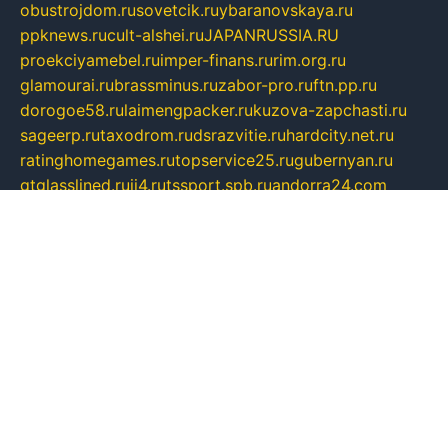
obustrojdom.ru
sovetcik.ru
ybaranovskaya.ru
ppknews.ru
cult-alshei.ru
JAPANRUSSIA.RU
proekciyamebel.ru
imper-finans.ru
rim.org.ru
glamourai.ru
brassminus.ru
zabor-pro.ru
ftn.pp.ru
dorogoe58.ru
laimengpacker.ru
kuzova-zapchasti.ru
sageerp.ru
taxodrom.ru
dsrazvitie.ru
hardcity.net.ru
ratinghomegames.ru
topservice25.ru
gubernyan.ru
gtglasslined.ru
ii4.ru
tssport.spb.ru
andorra24.com
blackwallstreet.ru
oboimos.ru
optim-doors.com.ru
ikuch.ru
nycr.org.ru
npa21.ru
vremya-ch.spb.ru
desert000.ru
ivtorgi.ru
ifiori.ru
catalog-statei.ru
dcv.org.ru
spetsmaster174.ru
ipkameryhiseeu.ru
dum26.ru
ruspol.spb.ru
fr-opendp.ru
kam-solnyshko.ru
cheyenne-arapaho.ru
sevzapmetal.spb.ru
ted-lapidus.spb.ru
parasite-eliminator.ru
sigma-complete.ru
modernworld.ru
dama-moda.ru
eholot-group.ru
sk-nvkz.ru
DRONGOLD.RU
democratia2.ru
i-farmer.ru
mass-sport.org