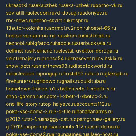
ukrasotki.ru
seksuzbek.ru
seks-uzbek.ru
porno-vk.ru
sovratili.ru
olecoon.ru
vd-dosug.ru
adonyev.ru
rbc-news.ru
porno-skvirt.ru
krospr.ru
13autor-kolonka.ru
sormol.ru
2rich.ru
hostel-65.ru
hostserve.ru
porno-na-russkom.ru
mishinlab.ru
neznobi.ru
bigfatcc.ru
habble.ru
starbucksvia.ru
delfinet.ru
silvernano.ru
elestal.ru
vektor-doroga.ru
velotrenajery.ru
pronso54.ru
lenasever.ru
lovinskix.ru
show-pets.ru
smartnews03.ru
discofoxworld.ru
miraclecoon.ru
pongup.ru
hostel65.ru
liura.ru
glasspb.ru
firehunters.ru
gribowo.ru
gnalis.ru
bulkitula.ru
hometown-france.ru
1-xbeticricetc-1-xbetti-5.ru
shop-garena.ru
cricetc-1-xbetr-1-xbetcc-2.ru
one-life-story.ru
top-halyava.ru
accounts112.ru
poka-vse-doma-2.ru
3-d-file.ru
hahahaharms.ru
g2012.ru
tst-1.ru
shaggy-cat.ru
opsmgr.ru
ev-gallery.ru
g-2012.ru
ops-mgr.ru
accounts-112.ru
csm-demo.ru
poka-vse-doma2.ru
airgungames.ru
allseo-host.ru