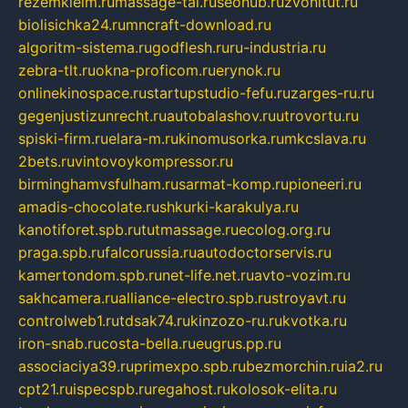
rezemkleim.ru
massage-tai.ru
seonub.ru
zvonitut.ru
biolisichka24.ru
mncraft-download.ru
algoritm-sistema.ru
godflesh.ru
ru-industria.ru
zebra-tlt.ru
okna-proficom.ru
erynok.ru
onlinekinospace.ru
startupstudio-fefu.ru
zarges-ru.ru
gegenjustizunrecht.ru
autobalashov.ru
utrovortu.ru
spiski-firm.ru
elara-m.ru
kinomusorka.ru
mkcslava.ru
2bets.ru
vintovoykompressor.ru
birminghamvsfulham.ru
sarmat-komp.ru
pioneeri.ru
amadis-chocolate.ru
shkurki-karakulya.ru
kanotiforet.spb.ru
tutmassage.ru
ecolog.org.ru
praga.spb.ru
falcorussia.ru
autodoctorservis.ru
kamertondom.spb.ru
net-life.net.ru
avto-vozim.ru
sakhcamera.ru
alliance-electro.spb.ru
stroyavt.ru
controlweb1.ru
tdsak74.ru
kinzozo-ru.ru
kvotka.ru
iron-snab.ru
costa-bella.ru
eugrus.pp.ru
associaciya39.ru
primexpo.spb.ru
bezmorchin.ru
ia2.ru
cpt21.ru
ispecspb.ru
regahost.ru
kolosok-elita.ru