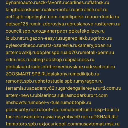
dynamoauto.ru
szk-favorit.ru
carlines.ru
flatnsk.ru
kingbolenskaner.ru
alex-motor.ru
astroline.net.ru
act1.spb.ru
polyglot.com.ru
gidlipetsk.ru
ooo-driada.ru
detsad125.ru
mir-zdoroviya.ru
bruslanovo.ru
siterem.ru
council.spb.ru
лодкипатриот.рф
kafekolizey.ru
iclub.net.ru
gazon-easy.ru
sugarepilekb.ru
grinox.ru
pylesostineco.ru
msts-ozarenie.ru
kameryjooan.ru
artemovskij.ru
dopler.spb.ru
aid70.ru
metall-perm.ru
ndm.msk.ru
ratingzooshop.ru
apiaccess.ru
globalautotrade.info
bezverhovskoe.ru
drsschool.ru
ZOOSMART.SPB.RU
dalakony.ru
medikijob.ru
remontt.spb.ru
photostudia.spb.ru
myragon.ru
terramia.ru
academy62.ru
gardengallereya.ru
rti.com.ru
artem-news.ru
biserinca.ru
krasnodarkurort.com
imshowtv.ru
mebel-v-tule.ru
mobtopik.ru
pcsecurity.net.ru
tool-sib.ru
multimetrunit.ru
sp-tour.ru
fan-cs.ru
santeh-russia.ru
symbian9.net.ru
DSHAIR.RU
tmmotors.spb.ru
xjocuricopii.com
musavtomat.msk.ru