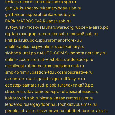
tesiaes.ru
card.com.ru
kazanka.spb.ru
gildiya-kuznecov.ru
kameryboavision.ru
griffoncom.spb.ru
fabrika-emotsiy.ru
PARK-MATROSOVA.RU
agat.spb.ru
avtoyurist-moskva1.ru
hardware.org.ru
схема-авто.рф
dg-lab.ru
angrup.ru
recruiter.spb.ru
music8.spb.ru
krsk124.ru
kubok.spb.ru
romanofforex.ru
analitikaplus.ru
spyonline.ru
zosikamery.ru
sloboda-ural.pp.ru
AUTO-COM.SU
hohota.net
alimy.ru
online-z.com
aromat-vostoka.ru
otdelkaexp.ru
mobilvest.ru
bbd.net.ru
mebelshop.msk.ru
smp-forum.ru
bastion-td.ru
kosmoscreative.ru
avrmotors.ru
art-galadesign.ru
tiffany-c.ru
ecostep-samara.ru
d-p.spb.ru
галактика73.рф
sko.com.ru
davitamebel-spb.ru
fotsis.ru
tesiaes.ru
kokoroyari.spb.ru
blesna-kazan.ru
mossilver.ru
lenderoq.ru
sergeydobrin.ru
tochkazvuka.msk.ru
people-of-art.ru
bezzubova.ru
clubtibet.ru
orior-aks.ru