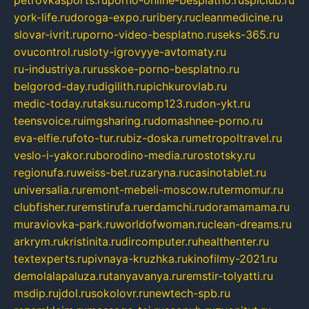
petrovkasports.ru
porno-online-besplatno.ru
splclub.ru
york-life.ru
doroga-expo.ru
ribery.ru
cleanmedicine.ru
slovar-ivrit.ru
porno-video-besplatno.ru
seks-365.ru
ovucontrol.ru
sloty-igrovyye-avtomaty.ru
ru-industriya.ru
russkoe-porno-besplatno.ru
belgorod-day.ru
digilith.ru
pichkurovlab.ru
medic-today.ru
taksu.ru
comp123.ru
don-ykt.ru
teensvoice.ru
imgsharing.ru
domashnee-porno.ru
eva-elfie.ru
foto-tur.ru
biz-doska.ru
metropoltravel.ru
veslo-i-yakor.ru
borodino-media.ru
rostotsky.ru
regionufa.ru
weiss-bet.ru
zaryna.ru
casinotablet.ru
universalia.ru
remont-mebeli-moscow.ru
termomur.ru
clubfisher.ru
remstirufa.ru
erdamchi.ru
doramamama.ru
muraviovka-park.ru
worldofwoman.ru
clean-dreams.ru
arkrym.ru
kristinita.ru
dircomputer.ru
healthenter.ru
textexperts.ru
pivnaya-kruzhka.ru
kinofilmy-2021.ru
demolalapaluza.ru
tanyavanya.ru
remstir-tolyatti.ru
msdip.ru
jdol.ru
sokolovr.ru
newtech-spb.ru