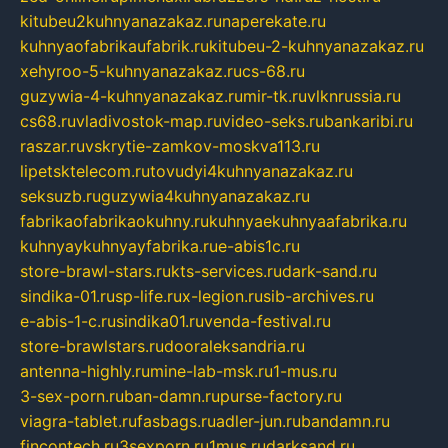
kitubeu2kuhnyanazakaz.ru
naperekate.ru
kuhnyaofabrikaufabrik.ru
kitubeu-2-kuhnyanazakaz.ru
xehyroo-5-kuhnyanazakaz.ru
cs-68.ru
guzywia-4-kuhnyanazakaz.ru
mir-tk.ru
vlknrussia.ru
cs68.ru
vladivostok-map.ru
video-seks.ru
bankaribi.ru
raszar.ru
vskrytie-zamkov-moskva113.ru
lipetsktelecom.ru
tovudyi4kuhnyanazakaz.ru
seksuzb.ru
guzywia4kuhnyanazakaz.ru
fabrikaofabrikaokuhny.ru
kuhnyaekuhnyaafabrika.ru
kuhnyaykuhnyayfabrika.ru
e-abis1c.ru
store-brawl-stars.ru
kts-services.ru
dark-sand.ru
sindika-01.ru
sp-life.ru
x-legion.ru
sib-archives.ru
e-abis-1-c.ru
sindika01.ru
venda-festival.ru
store-brawlstars.ru
dooraleksandria.ru
antenna-highly.ru
mine-lab-msk.ru
1-mus.ru
3-sex-porn.ru
ban-damn.ru
purse-factory.ru
viagra-tablet.ru
fasbags.ru
adler-jun.ru
bandamn.ru
fincontech.ru
3sexporn.ru
1mus.ru
darksand.ru