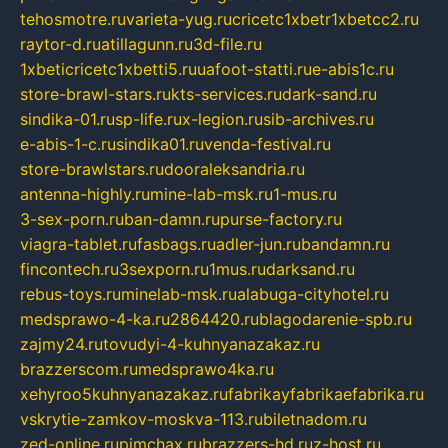
tehosmotre.ru
varieta-yug.ru
cricetc1xbetr1xbetcc2.ru
raytor-d.ru
atillagunn.ru
3d-file.ru
1xbeticricetc1xbetti5.ru
uafoot-statti.ru
e-abis1c.ru
store-brawl-stars.ru
kts-services.ru
dark-sand.ru
sindika-01.ru
sp-life.ru
x-legion.ru
sib-archives.ru
e-abis-1-c.ru
sindika01.ru
venda-festival.ru
store-brawlstars.ru
dooraleksandria.ru
antenna-highly.ru
mine-lab-msk.ru
1-mus.ru
3-sex-porn.ru
ban-damn.ru
purse-factory.ru
viagra-tablet.ru
fasbags.ru
adler-jun.ru
bandamn.ru
fincontech.ru
3sexporn.ru
1mus.ru
darksand.ru
rebus-toys.ru
minelab-msk.ru
alabuga-cityhotel.ru
medsprawo-4-ka.ru
2864420.ru
blagodarenie-spb.ru
zajmy24.ru
tovudyi-4-kuhnyanazakaz.ru
brazzerscom.ru
medsprawo4ka.ru
xehyroo5kuhnyanazakaz.ru
fabrikayfabrikaefabrika.ru
vskrytie-zamkov-moskva-113.ru
biletnadom.ru
zed-online.ru
pimchax.ru
brazzers-hd.ru
z-host.ru