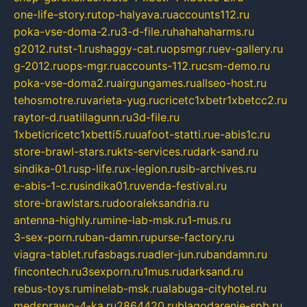
one-life-story.ru
top-halyava.ru
accounts112.ru
poka-vse-doma-2.ru
3-d-file.ru
hahahaharms.ru
g2012.ru
tst-1.ru
shaggy-cat.ru
opsmgr.ru
ev-gallery.ru
g-2012.ru
ops-mgr.ru
accounts-112.ru
csm-demo.ru
poka-vse-doma2.ru
airgungames.ru
allseo-host.ru
tehosmotre.ru
varieta-yug.ru
cricetc1xbetr1xbetcc2.ru
raytor-d.ru
atillagunn.ru
3d-file.ru
1xbeticricetc1xbetti5.ru
uafoot-statti.ru
e-abis1c.ru
store-brawl-stars.ru
kts-services.ru
dark-sand.ru
sindika-01.ru
sp-life.ru
x-legion.ru
sib-archives.ru
e-abis-1-c.ru
sindika01.ru
venda-festival.ru
store-brawlstars.ru
dooraleksandria.ru
antenna-highly.ru
mine-lab-msk.ru
1-mus.ru
3-sex-porn.ru
ban-damn.ru
purse-factory.ru
viagra-tablet.ru
fasbags.ru
adler-jun.ru
bandamn.ru
fincontech.ru
3sexporn.ru
1mus.ru
darksand.ru
rebus-toys.ru
minelab-msk.ru
alabuga-cityhotel.ru
medsprawo-4-ka.ru
2864420.ru
blagodarenie-spb.ru