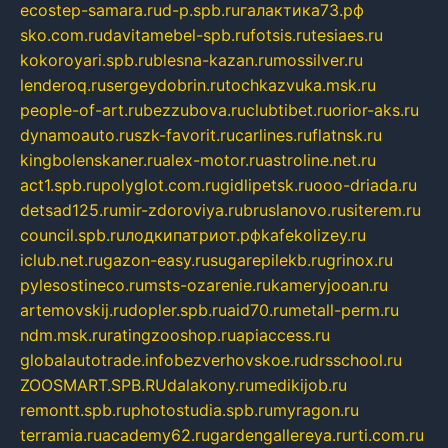
ecostep-samara.ru
d-p.spb.ru
галактика73.рф
sko.com.ru
davitamebel-spb.ru
fotsis.ru
tesiaes.ru
kokoroyari.spb.ru
blesna-kazan.ru
mossilver.ru
lenderoq.ru
sergeydobrin.ru
tochkazvuka.msk.ru
people-of-art.ru
bezzubova.ru
clubtibet.ru
orior-aks.ru
dynamoauto.ru
szk-favorit.ru
carlines.ru
flatnsk.ru
kingbolenskaner.ru
alex-motor.ru
astroline.net.ru
act1.spb.ru
polyglot.com.ru
gidlipetsk.ru
ooo-driada.ru
detsad125.ru
mir-zdoroviya.ru
bruslanovo.ru
siterem.ru
council.spb.ru
лодкипатриот.рф
kafekolizey.ru
iclub.net.ru
gazon-easy.ru
sugarepilekb.ru
grinox.ru
pylesostineco.ru
msts-ozarenie.ru
kameryjooan.ru
artemovskij.ru
dopler.spb.ru
aid70.ru
metall-perm.ru
ndm.msk.ru
ratingzooshop.ru
apiaccess.ru
globalautotrade.info
bezverhovskoe.ru
drsschool.ru
ZOOSMART.SPB.RU
dalakony.ru
medikijob.ru
remontt.spb.ru
photostudia.spb.ru
myragon.ru
terramia.ru
academy62.ru
gardengallereya.ru
rti.com.ru