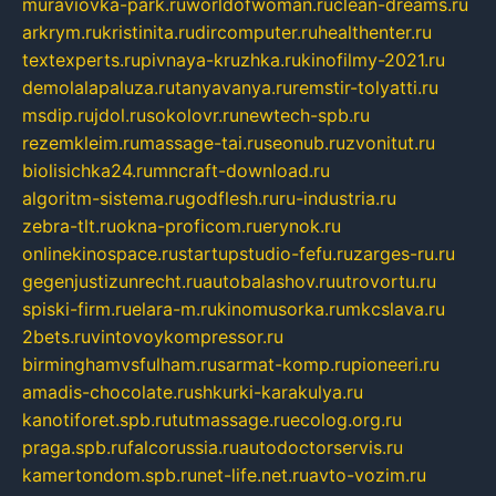
muraviovka-park.ru
worldofwoman.ru
clean-dreams.ru
arkrym.ru
kristinita.ru
dircomputer.ru
healthenter.ru
textexperts.ru
pivnaya-kruzhka.ru
kinofilmy-2021.ru
demolalapaluza.ru
tanyavanya.ru
remstir-tolyatti.ru
msdip.ru
jdol.ru
sokolovr.ru
newtech-spb.ru
rezemkleim.ru
massage-tai.ru
seonub.ru
zvonitut.ru
biolisichka24.ru
mncraft-download.ru
algoritm-sistema.ru
godflesh.ru
ru-industria.ru
zebra-tlt.ru
okna-proficom.ru
erynok.ru
onlinekinospace.ru
startupstudio-fefu.ru
zarges-ru.ru
gegenjustizunrecht.ru
autobalashov.ru
utrovortu.ru
spiski-firm.ru
elara-m.ru
kinomusorka.ru
mkcslava.ru
2bets.ru
vintovoykompressor.ru
birminghamvsfulham.ru
sarmat-komp.ru
pioneeri.ru
amadis-chocolate.ru
shkurki-karakulya.ru
kanotiforet.spb.ru
tutmassage.ru
ecolog.org.ru
praga.spb.ru
falcorussia.ru
autodoctorservis.ru
kamertondom.spb.ru
net-life.net.ru
avto-vozim.ru