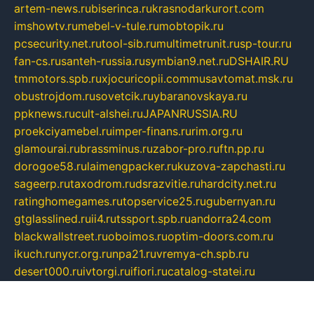
artem-news.ru
biserinca.ru
krasnodarkurort.com
imshowtv.ru
mebel-v-tule.ru
mobtopik.ru
pcsecurity.net.ru
tool-sib.ru
multimetrunit.ru
sp-tour.ru
fan-cs.ru
santeh-russia.ru
symbian9.net.ru
DSHAIR.RU
tmmotors.spb.ru
xjocuricopii.com
musavtomat.msk.ru
obustrojdom.ru
sovetcik.ru
ybaranovskaya.ru
ppknews.ru
cult-alshei.ru
JAPANRUSSIA.RU
proekciyamebel.ru
imper-finans.ru
rim.org.ru
glamourai.ru
brassminus.ru
zabor-pro.ru
ftn.pp.ru
dorogoe58.ru
laimengpacker.ru
kuzova-zapchasti.ru
sageerp.ru
taxodrom.ru
dsrazvitie.ru
hardcity.net.ru
ratinghomegames.ru
topservice25.ru
gubernyan.ru
gtglasslined.ru
ii4.ru
tssport.spb.ru
andorra24.com
blackwallstreet.ru
oboimos.ru
optim-doors.com.ru
ikuch.ru
nycr.org.ru
npa21.ru
vremya-ch.spb.ru
desert000.ru
ivtorgi.ru
ifiori.ru
catalog-statei.ru
dcv.org.ru
spetsmaster174.ru
ipkameryhiseeu.ru
dum26.ru
ruspol.spb.ru
fr-opendp.ru
kam-solnyshko.ru