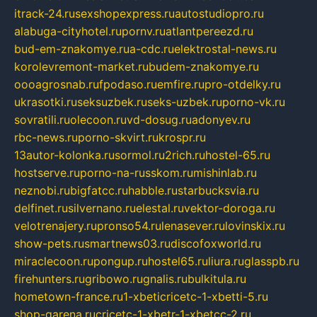
itrack-24.ru
sexshopexpress.ru
autostudiopro.ru
alabuga-cityhotel.ru
pornv.ru
atlantpereezd.ru
bud-em-znakomye.ru
a-cdc.ru
elektrostal-news.ru
korolevremont-market.ru
budem-znakomye.ru
oooagrosnab.ru
fpodaso.ru
emfire.ru
pro-otdelky.ru
ukrasotki.ru
seksuzbek.ru
seks-uzbek.ru
porno-vk.ru
sovratili.ru
olecoon.ru
vd-dosug.ru
adonyev.ru
rbc-news.ru
porno-skvirt.ru
krospr.ru
13autor-kolonka.ru
sormol.ru
2rich.ru
hostel-65.ru
hostserve.ru
porno-na-russkom.ru
mishinlab.ru
neznobi.ru
bigfatcc.ru
habble.ru
starbucksvia.ru
delfinet.ru
silvernano.ru
elestal.ru
vektor-doroga.ru
velotrenajery.ru
pronso54.ru
lenasever.ru
lovinskix.ru
show-pets.ru
smartnews03.ru
discofoxworld.ru
miraclecoon.ru
pongup.ru
hostel65.ru
liura.ru
glasspb.ru
firehunters.ru
gribowo.ru
gnalis.ru
bulkitula.ru
hometown-france.ru
1-xbeticricetc-1-xbetti-5.ru
shop-garena.ru
cricetc-1-xbetr-1-xbetcc-2.ru