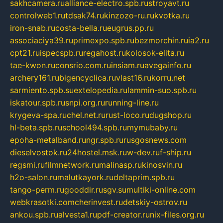
sakhcamera.ru
alliance-electro.spb.ru
stroyavt.ru
controlweb1.ru
tdsak74.ru
kinzozo-ru.ru
kvotka.ru
iron-snab.ru
costa-bella.ru
eugrus.pp.ru
associaciya39.ru
primexpo.spb.ru
bezmorchin.ru
ia2.ru
cpt21.ru
ispecspb.ru
regahost.ru
kolosok-elita.ru
tae-kwon.ru
consrio.com.ru
insiam.ru
avegainfo.ru
archery161.ru
bigencyclica.ru
vlast16.ru
korru.net
sarmiento.spb.su
extelopedia.ru
lammin-suo.spb.ru
iskatour.spb.ru
snpi.org.ru
running-line.ru
krygeva-spa.ru
chel.net.ru
rust-loco.ru
dugshop.ru
hl-beta.spb.ru
school494.spb.ru
mymubaby.ru
epoha-metalband.ru
ngr.spb.ru
rusgosnews.com
dieselvostok.ru
24hostel.msk.ru
w-dev.ru
f-ship.ru
regsmi.ru
filmnetwork.ru
malinasp.ru
kinosvin.ru
h2o-salon.ru
malutkayork.ru
deltaprim.spb.ru
tango-perm.ru
gooddir.ru
sgv.su
multiki-online.com
webkrasotki.com
cherinvest.ru
detskiy-ostrov.ru
ankou.spb.ru
alvesta1.ru
pdf-creator.ru
nix-files.org.ru