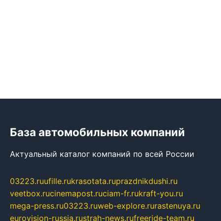
База автомобильных компаний
Актуальный каталог компаний по всей России
03223.ru
ufille.ru
krasotata.ru
prazdnikdushi.ru
veetbox.ru
cinemapost.ru
ciam-fr.ru
kraft-you.ru
mega-press.ru
03223.ru
web-explore.ru
rastenuya.ru
eurovision-russia.ru
strah-news.ru
freeride-team.ru