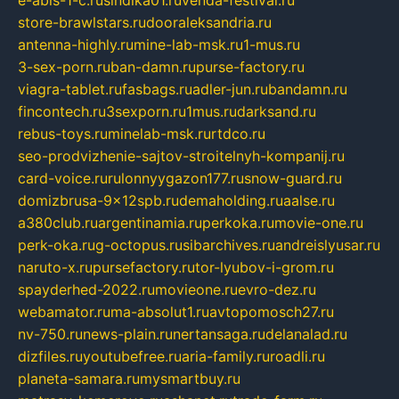
store-brawlstars.ru
dooraleksandria.ru
antenna-highly.ru
mine-lab-msk.ru
1-mus.ru
3-sex-porn.ru
ban-damn.ru
purse-factory.ru
viagra-tablet.ru
fasbags.ru
adler-jun.ru
bandamn.ru
fincontech.ru
3sexporn.ru
1mus.ru
darksand.ru
rebus-toys.ru
minelab-msk.ru
rtdco.ru
seo-prodvizhenie-sajtov-stroitelnyh-kompanij.ru
card-voice.ru
rulonnyygazon177.ru
snow-guard.ru
domizbrusa-9x12spb.ru
demaholding.ru
aalse.ru
a380club.ru
argentinamia.ru
perkoka.ru
movie-one.ru
perk-oka.ru
g-octopus.ru
sibarchives.ru
andreislyusar.ru
naruto-x.ru
pursefactory.ru
tor-lyubov-i-grom.ru
spayderhed-2022.ru
movieone.ru
evro-dez.ru
webamator.ru
ma-absolut1.ru
avtopomosch27.ru
nv-750.ru
news-plain.ru
nertansaga.ru
delanalad.ru
dizfiles.ru
youtubefree.ru
aria-family.ru
roadli.ru
planeta-samara.ru
mysmartbuy.ru