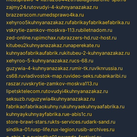
zajmy24.ru
tovudyi-4-kuhnyanazakaz.ru
brazzerscom.ru
medsprawo4ka.ru
xehyroo5kuhnyanazakaz.ru
fabrikayfabrikaefabrika.ru
vskrytie-zamkov-moskva-113.ru
biletnadom.ru
zed-online.ru
pimchax.ru
brazzers-hd.ru
z-host.ru
kitubeu2kuhnyanazakaz.ru
naperekate.ru
kuhnyaofabrikaufabrik.ru
kitubeu-2-kuhnyanazakaz.ru
xehyroo-5-kuhnyanazakaz.ru
cs-68.ru
guzywia-4-kuhnyanazakaz.ru
mir-tk.ru
vlknrussia.ru
cs68.ru
vladivostok-map.ru
video-seks.ru
bankaribi.ru
raszar.ru
vskrytie-zamkov-moskva113.ru
lipetsktelecom.ru
tovudyi4kuhnyanazakaz.ru
seksuzb.ru
guzywia4kuhnyanazakaz.ru
fabrikaofabrikaokuhny.ru
kuhnyaekuhnyaafabrika.ru
kuhnyaykuhnyayfabrika.ru
e-abis1c.ru
store-brawl-stars.ru
kts-services.ru
dark-sand.ru
sindika-01.ru
sp-life.ru
x-legion.ru
sib-archives.ru
e-abis-1-c.ru
sindika01.ru
venda-festival.ru