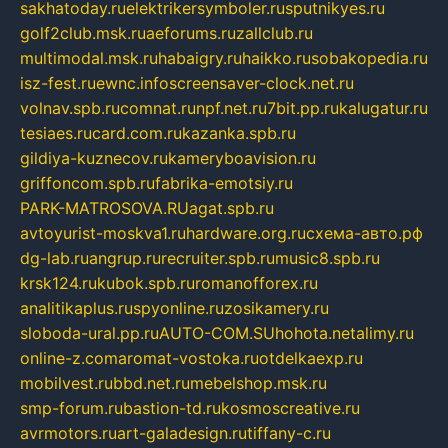
sakhatoday.ru
elektrikersymboler.ru
sputnikyes.ru
golf2club.msk.ru
aeforums.ru
zallclub.ru
multimodal.msk.ru
habaigry.ru
haikko.ru
sobakopedia.ru
isz-fest.ru
ewnc.info
screensaver-clock.net.ru
volnav.spb.ru
comnat.ru
npf.net.ru
7bit.pp.ru
kalugatur.ru
tesiaes.ru
card.com.ru
kazanka.spb.ru
gildiya-kuznecov.ru
kameryboavision.ru
griffoncom.spb.ru
fabrika-emotsiy.ru
PARK-MATROSOVA.RU
agat.spb.ru
avtoyurist-moskva1.ru
hardware.org.ru
схема-авто.рф
dg-lab.ru
angrup.ru
recruiter.spb.ru
music8.spb.ru
krsk124.ru
kubok.spb.ru
romanofforex.ru
analitikaplus.ru
spyonline.ru
zosikamery.ru
sloboda-ural.pp.ru
AUTO-COM.SU
hohota.net
alimy.ru
online-z.com
aromat-vostoka.ru
otdelkaexp.ru
mobilvest.ru
bbd.net.ru
mebelshop.msk.ru
smp-forum.ru
bastion-td.ru
kosmoscreative.ru
avrmotors.ru
art-galadesign.ru
tiffany-c.ru