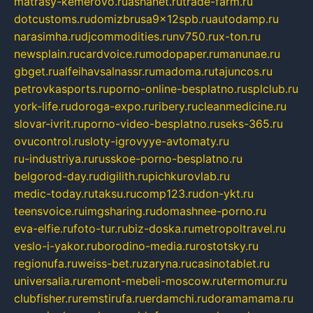
matrasy-kemerovo.ru
ashanet.ru
trade-farm.ru
dotcustoms.ru
domizbrusa9x12spb.ru
autodamp.ru
narasimha.ru
djcommodities.ru
nv750.ru
x-ton.ru
newsplain.ru
cardvoice.ru
modopaper.ru
manunae.ru
gbget.ru
alfeihavsalnassr.ru
madoma.ru
tajuncos.ru
petrovkasports.ru
porno-online-besplatno.ru
splclub.ru
york-life.ru
doroga-expo.ru
ribery.ru
cleanmedicine.ru
slovar-ivrit.ru
porno-video-besplatno.ru
seks-365.ru
ovucontrol.ru
sloty-igrovyye-avtomaty.ru
ru-industriya.ru
russkoe-porno-besplatno.ru
belgorod-day.ru
digilith.ru
pichkurovlab.ru
medic-today.ru
taksu.ru
comp123.ru
don-ykt.ru
teensvoice.ru
imgsharing.ru
domashnee-porno.ru
eva-elfie.ru
foto-tur.ru
biz-doska.ru
metropoltravel.ru
veslo-i-yakor.ru
borodino-media.ru
rostotsky.ru
regionufa.ru
weiss-bet.ru
zaryna.ru
casinotablet.ru
universalia.ru
remont-mebeli-moscow.ru
termomur.ru
clubfisher.ru
remstirufa.ru
erdamchi.ru
doramamama.ru