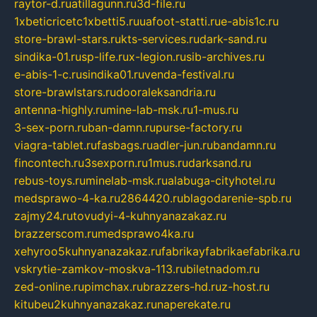
raytor-d.ru
atillagunn.ru
3d-file.ru
1xbeticricetc1xbetti5.ru
uafoot-statti.ru
e-abis1c.ru
store-brawl-stars.ru
kts-services.ru
dark-sand.ru
sindika-01.ru
sp-life.ru
x-legion.ru
sib-archives.ru
e-abis-1-c.ru
sindika01.ru
venda-festival.ru
store-brawlstars.ru
dooraleksandria.ru
antenna-highly.ru
mine-lab-msk.ru
1-mus.ru
3-sex-porn.ru
ban-damn.ru
purse-factory.ru
viagra-tablet.ru
fasbags.ru
adler-jun.ru
bandamn.ru
fincontech.ru
3sexporn.ru
1mus.ru
darksand.ru
rebus-toys.ru
minelab-msk.ru
alabuga-cityhotel.ru
medsprawo-4-ka.ru
2864420.ru
blagodarenie-spb.ru
zajmy24.ru
tovudyi-4-kuhnyanazakaz.ru
brazzerscom.ru
medsprawo4ka.ru
xehyroo5kuhnyanazakaz.ru
fabrikayfabrikaefabrika.ru
vskrytie-zamkov-moskva-113.ru
biletnadom.ru
zed-online.ru
pimchax.ru
brazzers-hd.ru
z-host.ru
kitubeu2kuhnyanazakaz.ru
naperekate.ru