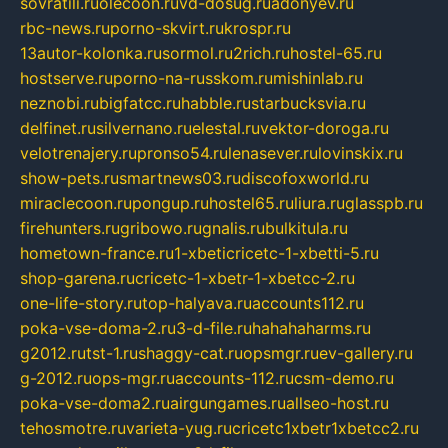
sovratili.ru
olecoon.ru
vd-dosug.ru
adonyev.ru
rbc-news.ru
porno-skvirt.ru
krospr.ru
13autor-kolonka.ru
sormol.ru
2rich.ru
hostel-65.ru
hostserve.ru
porno-na-russkom.ru
mishinlab.ru
neznobi.ru
bigfatcc.ru
habble.ru
starbucksvia.ru
delfinet.ru
silvernano.ru
elestal.ru
vektor-doroga.ru
velotrenajery.ru
pronso54.ru
lenasever.ru
lovinskix.ru
show-pets.ru
smartnews03.ru
discofoxworld.ru
miraclecoon.ru
pongup.ru
hostel65.ru
liura.ru
glasspb.ru
firehunters.ru
gribowo.ru
gnalis.ru
bulkitula.ru
hometown-france.ru
1-xbeticricetc-1-xbetti-5.ru
shop-garena.ru
cricetc-1-xbetr-1-xbetcc-2.ru
one-life-story.ru
top-halyava.ru
accounts112.ru
poka-vse-doma-2.ru
3-d-file.ru
hahahaharms.ru
g2012.ru
tst-1.ru
shaggy-cat.ru
opsmgr.ru
ev-gallery.ru
g-2012.ru
ops-mgr.ru
accounts-112.ru
csm-demo.ru
poka-vse-doma2.ru
airgungames.ru
allseo-host.ru
tehosmotre.ru
varieta-yug.ru
cricetc1xbetr1xbetcc2.ru