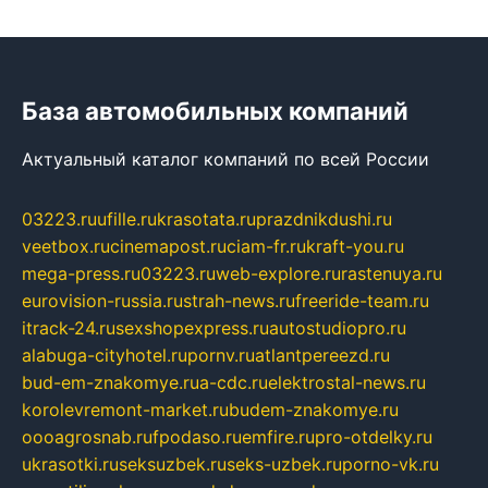
База автомобильных компаний
Актуальный каталог компаний по всей России
03223.ru
ufille.ru
krasotata.ru
prazdnikdushi.ru
veetbox.ru
cinemapost.ru
ciam-fr.ru
kraft-you.ru
mega-press.ru
03223.ru
web-explore.ru
rastenuya.ru
eurovision-russia.ru
strah-news.ru
freeride-team.ru
itrack-24.ru
sexshopexpress.ru
autostudiopro.ru
alabuga-cityhotel.ru
pornv.ru
atlantpereezd.ru
bud-em-znakomye.ru
a-cdc.ru
elektrostal-news.ru
korolevremont-market.ru
budem-znakomye.ru
oooagrosnab.ru
fpodaso.ru
emfire.ru
pro-otdelky.ru
ukrasotki.ru
seksuzbek.ru
seks-uzbek.ru
porno-vk.ru