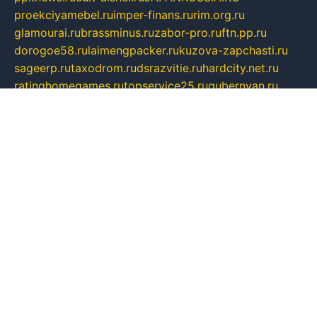
proekciyamebel.ru
imper-finans.ru
rim.org.ru
glamourai.ru
brassminus.ru
zabor-pro.ru
ftn.pp.ru
dorogoe58.ru
laimengpacker.ru
kuzova-zapchasti.ru
sageerp.ru
taxodrom.ru
dsrazvitie.ru
hardcity.net.ru
ratinghomegames.ru
topservice25.ru
gubernyan.ru
gtglasslined.ru
ii4.ru
tssport.spb.ru
andorra24.com
blackwallstreet.ru
oboimos.ru
optim-doors.com.ru
ikuch.ru
nycr.org.ru
npa21.ru
vremya-ch.spb.ru
desert000.ru
ivtorgi.ru
ifiori.ru
catalog-statei.ru
dcv.org.ru
spetsmaster174.ru
ipkameryhiseeu.ru
dum26.ru
ruspol.spb.ru
fr-opendp.ru
kam-solnyshko.ru
cheyenne-arapaho.ru
sevzapmetal.spb.ru
ted-lapidus.spb.ru
parasite-eliminator.ru
sigma-complete.ru
modernworld.ru
dama-moda.ru
eholot-group.ru
sk-nvkz.ru
DRONGOLD.RU
democratia2.ru
i-farmer.ru
mass-sport.org
jablonex.spb.ru
bookmess.ru
linkword.ru
refineua.com.ru
cs-spec.net.ru
altay-mebel.ru