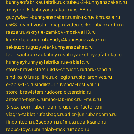
kuhnyaofabrikaufabrik.ru
kitubeu-2-kuhnyanazakaz.ru
xehyroo-5-kuhnyanazakaz.ru
cs-68.ru
guzywia-4-kuhnyanazakaz.ru
mir-tk.ru
vlknrussia.ru
cs68.ru
vladivostok-map.ru
video-seks.ru
bankaribi.ru
raszar.ru
vskrytie-zamkov-moskva113.ru
lipetsktelecom.ru
tovudyi4kuhnyanazakaz.ru
seksuzb.ru
guzywia4kuhnyanazakaz.ru
fabrikaofabrikaokuhny.ru
kuhnyaekuhnyaafabrika.ru
kuhnyaykuhnyayfabrika.ru
e-abis1c.ru
store-brawl-stars.ru
kts-services.ru
dark-sand.ru
sindika-01.ru
sp-life.ru
x-legion.ru
sib-archives.ru
e-abis-1-c.ru
sindika01.ru
venda-festival.ru
store-brawlstars.ru
dooraleksandria.ru
antenna-highly.ru
mine-lab-msk.ru
1-mus.ru
3-sex-porn.ru
ban-damn.ru
purse-factory.ru
viagra-tablet.ru
fasbags.ru
adler-jun.ru
bandamn.ru
fincontech.ru
3sexporn.ru
1mus.ru
darksand.ru
rebus-toys.ru
minelab-msk.ru
rtdco.ru