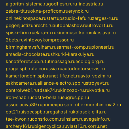
algoritm-sistema.ru
godflesh.ru
ru-industria.ru
zebra-tlt.ru
okna-proficom.ru
erynok.ru
onlinekinospace.ru
startupstudio-fefu.ru
zarges-ru.ru
gegenjustizunrecht.ru
autobalashov.ru
utrovortu.ru
spiski-firm.ru
elara-m.ru
kinomusorka.ru
mkcslava.ru
2bets.ru
vintovoykompressor.ru
birminghamvsfulham.ru
sarmat-komp.ru
pioneeri.ru
amadis-chocolate.ru
shkurki-karakulya.ru
kanotiforet.spb.ru
tutmassage.ru
ecolog.org.ru
praga.spb.ru
falcorussia.ru
autodoctorservis.ru
kamertondom.spb.ru
net-life.net.ru
avto-vozim.ru
sakhcamera.ru
alliance-electro.spb.ru
stroyavt.ru
controlweb1.ru
tdsak74.ru
kinzozo-ru.ru
kvotka.ru
iron-snab.ru
costa-bella.ru
eugrus.pp.ru
associaciya39.ru
primexpo.spb.ru
bezmorchin.ru
ia2.ru
cpt21.ru
ispecspb.ru
regahost.ru
kolosok-elita.ru
tae-kwon.ru
consrio.com.ru
insiam.ru
avegainfo.ru
archery161.ru
bigencyclica.ru
vlast16.ru
korru.net