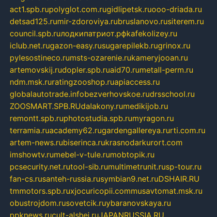
act1.spb.ru
polyglot.com.ru
gidlipetsk.ru
ooo-driada.ru
detsad125.ru
mir-zdoroviya.ru
bruslanovo.ru
siterem.ru
council.spb.ru
лодкипатриот.рф
kafekolizey.ru
iclub.net.ru
gazon-easy.ru
sugarepilekb.ru
grinox.ru
pylesostineco.ru
msts-ozarenie.ru
kameryjooan.ru
artemovskij.ru
dopler.spb.ru
aid70.ru
metall-perm.ru
ndm.msk.ru
ratingzooshop.ru
apiaccess.ru
globalautotrade.info
bezverhovskoe.ru
drsschool.ru
ZOOSMART.SPB.RU
dalakony.ru
medikijob.ru
remontt.spb.ru
photostudia.spb.ru
myragon.ru
terramia.ru
academy62.ru
gardengallereya.ru
rti.com.ru
artem-news.ru
biserinca.ru
krasnodarkurort.com
imshowtv.ru
mebel-v-tule.ru
mobtopik.ru
pcsecurity.net.ru
tool-sib.ru
multimetrunit.ru
sp-tour.ru
fan-cs.ru
santeh-russia.ru
symbian9.net.ru
DSHAIR.RU
tmmotors.spb.ru
xjocuricopii.com
musavtomat.msk.ru
obustrojdom.ru
sovetcik.ru
ybaranovskaya.ru
ppknews.ru
cult-alshei.ru
JAPANRUSSIA.RU