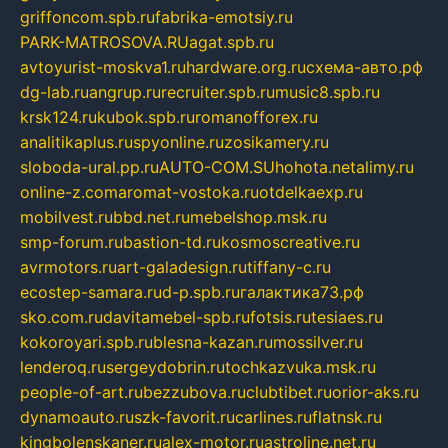
griffoncom.spb.ru
fabrika-emotsiy.ru
PARK-MATROSOVA.RU
agat.spb.ru
avtoyurist-moskva1.ru
hardware.org.ru
схема-авто.рф
dg-lab.ru
angrup.ru
recruiter.spb.ru
music8.spb.ru
krsk124.ru
kubok.spb.ru
romanofforex.ru
analitikaplus.ru
spyonline.ru
zosikamery.ru
sloboda-ural.pp.ru
AUTO-COM.SU
hohota.net
alimy.ru
online-z.com
aromat-vostoka.ru
otdelkaexp.ru
mobilvest.ru
bbd.net.ru
mebelshop.msk.ru
smp-forum.ru
bastion-td.ru
kosmoscreative.ru
avrmotors.ru
art-galadesign.ru
tiffany-c.ru
ecostep-samara.ru
d-p.spb.ru
галактика73.рф
sko.com.ru
davitamebel-spb.ru
fotsis.ru
tesiaes.ru
kokoroyari.spb.ru
blesna-kazan.ru
mossilver.ru
lenderoq.ru
sergeydobrin.ru
tochkazvuka.msk.ru
people-of-art.ru
bezzubova.ru
clubtibet.ru
orior-aks.ru
dynamoauto.ru
szk-favorit.ru
carlines.ru
flatnsk.ru
kingbolenskaner.ru
alex-motor.ru
astroline.net.ru