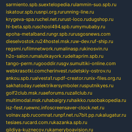
sarmiento.spb.su
extelopedia.ru
lammin-suo.spb.ru
iskatour.spb.ru
snpi.org.ru
running-line.ru
krygeva-spa.ru
chel.net.ru
rust-loco.ru
dugshop.ru
hl-beta.spb.ru
school494.spb.ru
mymubaby.ru
epoha-metalband.ru
ngr.spb.ru
rusgosnews.com
dieselvostok.ru
24hostel.msk.ru
w-dev.ru
f-ship.ru
regsmi.ru
filmnetwork.ru
malinasp.ru
kinosvin.ru
h2o-salon.ru
malutkayork.ru
deltaprim.spb.ru
tango-perm.ru
gooddir.ru
sgv.su
multiki-online.com
webkrasotki.com
cherinvest.ru
detskiy-ostrov.ru
ankou.spb.ru
alvesta1.ru
pdf-creator.ru
nix-files.org.ru
sakhatoday.ru
elektrikersymboler.ru
sputnikyes.ru
golf2club.msk.ru
aeforums.ru
zallclub.ru
multimodal.msk.ru
habaigry.ru
haikko.ru
sobakopedia.ru
isz-fest.ru
ewnc.info
screensaver-clock.net.ru
volnav.spb.ru
comnat.ru
npf.net.ru
7bit.pp.ru
kalugatur.ru
tesiaes.ru
card.com.ru
kazanka.spb.ru
gildiya-kuznecov.ru
kameryboavision.ru