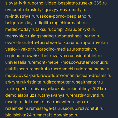
slovar-ivrit.ru
porno-video-besplatno.ru
seks-365.ru
ovucontrol.ru
sloty-igrovyye-avtomaty.ru
ru-industriya.ru
russkoe-porno-besplatno.ru
belgorod-day.ru
digilith.ru
pichkurovlab.ru
medic-today.ru
taksu.ru
comp123.ru
don-ykt.ru
teensvoice.ru
imgsharing.ru
domashnee-porno.ru
eva-elfie.ru
foto-tur.ru
biz-doska.ru
metropoltravel.ru
veslo-i-yakor.ru
borodino-media.ru
rostotsky.ru
regionufa.ru
weiss-bet.ru
zaryna.ru
casinotablet.ru
universalia.ru
remont-mebeli-moscow.ru
termomur.ru
clubfisher.ru
remstirufa.ru
erdamchi.ru
doramamama.ru
muraviovka-park.ru
worldofwoman.ru
clean-dreams.ru
arkrym.ru
kristinita.ru
dircomputer.ru
healthenter.ru
textexperts.ru
pivnaya-kruzhka.ru
kinofilmy-2021.ru
demolalapaluza.ru
tanyavanya.ru
remstir-tolyatti.ru
msdip.ru
jdol.ru
sokolovr.ru
newtech-spb.ru
rezemkleim.ru
massage-tai.ru
seonub.ru
zvonitut.ru
biolisichka24.ru
mncraft-download.ru