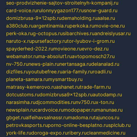
seo-prodvizhenie-sajtov-stroitelnyh-kompanij.ru
card-voice.ru
rulonnyygazon177.ru
snow-guard.ru
domizbrusa-9x12spb.ru
demaholding.ru
aalse.ru
a380club.ru
argentinamia.ru
perkoka.ru
movie-one.ru
perk-oka.ru
g-octopus.ru
sibarchives.ru
andreislyusar.ru
naruto-x.ru
pursefactory.ru
tor-lyubov-i-grom.ru
spayderhed-2022.ru
movieone.ru
evro-dez.ru
webamator.ru
ma-absolut1.ru
avtopomosch27.ru
nv-750.ru
news-plain.ru
nertansaga.ru
delanalad.ru
dizfiles.ru
youtubefree.ru
aria-family.ru
roadli.ru
planeta-samara.ru
mysmartbuy.ru
matrasy-kemerovo.ru
ashanet.ru
trade-farm.ru
dotcustoms.ru
domizbrusa9x12spb.ru
autodamp.ru
narasimha.ru
djcommodities.ru
nv750.ru
x-ton.ru
newsplain.ru
cardvoice.ru
modopaper.ru
manunae.ru
gbget.ru
alfeihavsalnassr.ru
madoma.ru
tajuncos.ru
petrovkasports.ru
porno-online-besplatno.ru
splclub.ru
york-life.ru
doroga-expo.ru
ribery.ru
cleanmedicine.ru