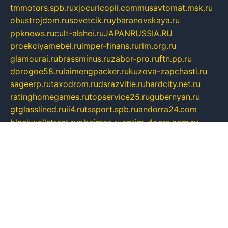
tmmotors.spb.ru
xjocuricopii.com
musavtomat.msk.ru
obustrojdom.ru
sovetcik.ru
ybaranovskaya.ru
ppknews.ru
cult-alshei.ru
JAPANRUSSIA.RU
proekciyamebel.ru
imper-finans.ru
rim.org.ru
glamourai.ru
brassminus.ru
zabor-pro.ru
ftn.pp.ru
dorogoe58.ru
laimengpacker.ru
kuzova-zapchasti.ru
sageerp.ru
taxodrom.ru
dsrazvitie.ru
hardcity.net.ru
ratinghomegames.ru
topservice25.ru
gubernyan.ru
gtglasslined.ru
ii4.ru
tssport.spb.ru
andorra24.com
blackwallstreet.ru
oboimos.ru
optim-doors.com.ru
ikuch.ru
nycr.org.ru
npa21.ru
vremya-ch.spb.ru
desert000.ru
ivtorgi.ru
ifiori.ru
catalog-statei.ru
dcv.org.ru
spetsmaster174.ru
ipkameryhiseeu.ru
dum26.ru
ruspol.spb.ru
fr-opendp.ru
kam-solnyshko.ru
cheyenne-arapaho.ru
sevzapmetal.spb.ru
ted-lapidus.spb.ru
parasite-eliminator.ru
sigma-complete.ru
modernworld.ru
dama-moda.ru
eholot-group.ru
sk-nvkz.ru
DRONGOLD.RU