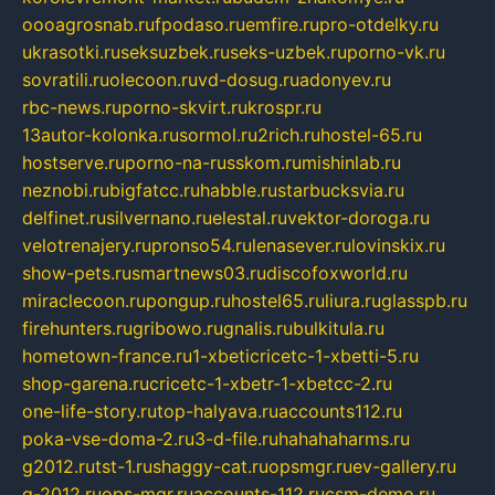
oooagrosnab.ru
fpodaso.ru
emfire.ru
pro-otdelky.ru
ukrasotki.ru
seksuzbek.ru
seks-uzbek.ru
porno-vk.ru
sovratili.ru
olecoon.ru
vd-dosug.ru
adonyev.ru
rbc-news.ru
porno-skvirt.ru
krospr.ru
13autor-kolonka.ru
sormol.ru
2rich.ru
hostel-65.ru
hostserve.ru
porno-na-russkom.ru
mishinlab.ru
neznobi.ru
bigfatcc.ru
habble.ru
starbucksvia.ru
delfinet.ru
silvernano.ru
elestal.ru
vektor-doroga.ru
velotrenajery.ru
pronso54.ru
lenasever.ru
lovinskix.ru
show-pets.ru
smartnews03.ru
discofoxworld.ru
miraclecoon.ru
pongup.ru
hostel65.ru
liura.ru
glasspb.ru
firehunters.ru
gribowo.ru
gnalis.ru
bulkitula.ru
hometown-france.ru
1-xbeticricetc-1-xbetti-5.ru
shop-garena.ru
cricetc-1-xbetr-1-xbetcc-2.ru
one-life-story.ru
top-halyava.ru
accounts112.ru
poka-vse-doma-2.ru
3-d-file.ru
hahahaharms.ru
g2012.ru
tst-1.ru
shaggy-cat.ru
opsmgr.ru
ev-gallery.ru
g-2012.ru
ops-mgr.ru
accounts-112.ru
csm-demo.ru