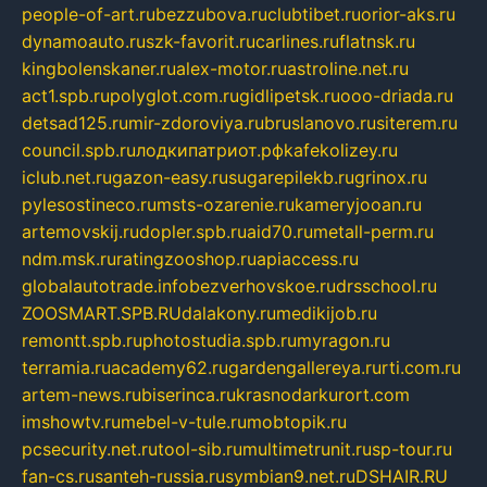
people-of-art.ru
bezzubova.ru
clubtibet.ru
orior-aks.ru
dynamoauto.ru
szk-favorit.ru
carlines.ru
flatnsk.ru
kingbolenskaner.ru
alex-motor.ru
astroline.net.ru
act1.spb.ru
polyglot.com.ru
gidlipetsk.ru
ooo-driada.ru
detsad125.ru
mir-zdoroviya.ru
bruslanovo.ru
siterem.ru
council.spb.ru
лодкипатриот.рф
kafekolizey.ru
iclub.net.ru
gazon-easy.ru
sugarepilekb.ru
grinox.ru
pylesostineco.ru
msts-ozarenie.ru
kameryjooan.ru
artemovskij.ru
dopler.spb.ru
aid70.ru
metall-perm.ru
ndm.msk.ru
ratingzooshop.ru
apiaccess.ru
globalautotrade.info
bezverhovskoe.ru
drsschool.ru
ZOOSMART.SPB.RU
dalakony.ru
medikijob.ru
remontt.spb.ru
photostudia.spb.ru
myragon.ru
terramia.ru
academy62.ru
gardengallereya.ru
rti.com.ru
artem-news.ru
biserinca.ru
krasnodarkurort.com
imshowtv.ru
mebel-v-tule.ru
mobtopik.ru
pcsecurity.net.ru
tool-sib.ru
multimetrunit.ru
sp-tour.ru
fan-cs.ru
santeh-russia.ru
symbian9.net.ru
DSHAIR.RU