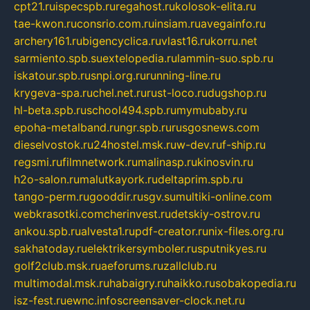
cpt21.ru
ispecspb.ru
regahost.ru
kolosok-elita.ru
tae-kwon.ru
consrio.com.ru
insiam.ru
avegainfo.ru
archery161.ru
bigencyclica.ru
vlast16.ru
korru.net
sarmiento.spb.su
extelopedia.ru
lammin-suo.spb.ru
iskatour.spb.ru
snpi.org.ru
running-line.ru
krygeva-spa.ru
chel.net.ru
rust-loco.ru
dugshop.ru
hl-beta.spb.ru
school494.spb.ru
mymubaby.ru
epoha-metalband.ru
ngr.spb.ru
rusgosnews.com
dieselvostok.ru
24hostel.msk.ru
w-dev.ru
f-ship.ru
regsmi.ru
filmnetwork.ru
malinasp.ru
kinosvin.ru
h2o-salon.ru
malutkayork.ru
deltaprim.spb.ru
tango-perm.ru
gooddir.ru
sgv.su
multiki-online.com
webkrasotki.com
cherinvest.ru
detskiy-ostrov.ru
ankou.spb.ru
alvesta1.ru
pdf-creator.ru
nix-files.org.ru
sakhatoday.ru
elektrikersymboler.ru
sputnikyes.ru
golf2club.msk.ru
aeforums.ru
zallclub.ru
multimodal.msk.ru
habaigry.ru
haikko.ru
sobakopedia.ru
isz-fest.ru
ewnc.info
screensaver-clock.net.ru