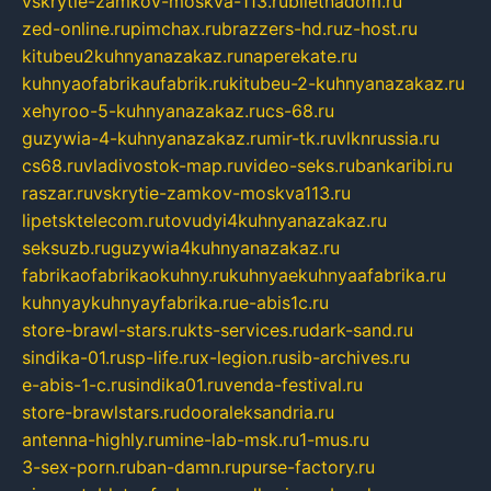
vskrytie-zamkov-moskva-113.ru
biletnadom.ru
zed-online.ru
pimchax.ru
brazzers-hd.ru
z-host.ru
kitubeu2kuhnyanazakaz.ru
naperekate.ru
kuhnyaofabrikaufabrik.ru
kitubeu-2-kuhnyanazakaz.ru
xehyroo-5-kuhnyanazakaz.ru
cs-68.ru
guzywia-4-kuhnyanazakaz.ru
mir-tk.ru
vlknrussia.ru
cs68.ru
vladivostok-map.ru
video-seks.ru
bankaribi.ru
raszar.ru
vskrytie-zamkov-moskva113.ru
lipetsktelecom.ru
tovudyi4kuhnyanazakaz.ru
seksuzb.ru
guzywia4kuhnyanazakaz.ru
fabrikaofabrikaokuhny.ru
kuhnyaekuhnyaafabrika.ru
kuhnyaykuhnyayfabrika.ru
e-abis1c.ru
store-brawl-stars.ru
kts-services.ru
dark-sand.ru
sindika-01.ru
sp-life.ru
x-legion.ru
sib-archives.ru
e-abis-1-c.ru
sindika01.ru
venda-festival.ru
store-brawlstars.ru
dooraleksandria.ru
antenna-highly.ru
mine-lab-msk.ru
1-mus.ru
3-sex-porn.ru
ban-damn.ru
purse-factory.ru