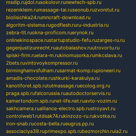
msdip.ru
jdol.ru
sokolovr.ru
newtech-spb.ru
rezemkleim.ru
massage-tai.ru
seonub.ru
zvonitut.ru
biolisichka24.ru
mncraft-download.ru
algoritm-sistema.ru
godflesh.ru
ru-industria.ru
zebra-tlt.ru
okna-proficom.ru
erynok.ru
onlinekinospace.ru
startupstudio-fefu.ru
zarges-ru.ru
gegenjustizunrecht.ru
autobalashov.ru
utrovortu.ru
spiski-firm.ru
elara-m.ru
kinomusorka.ru
mkcslava.ru
2bets.ru
vintovoykompressor.ru
birminghamvsfulham.ru
sarmat-komp.ru
pioneeri.ru
amadis-chocolate.ru
shkurki-karakulya.ru
kanotiforet.spb.ru
tutmassage.ru
ecolog.org.ru
praga.spb.ru
falcorussia.ru
autodoctorservis.ru
kamertondom.spb.ru
net-life.net.ru
avto-vozim.ru
sakhcamera.ru
alliance-electro.spb.ru
stroyavt.ru
controlweb1.ru
tdsak74.ru
kinzozo-ru.ru
kvotka.ru
iron-snab.ru
costa-bella.ru
eugrus.pp.ru
associaciya39.ru
primexpo.spb.ru
bezmorchin.ru
ia2.ru