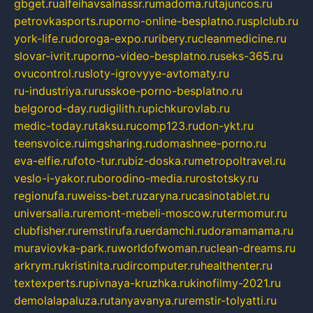
gbget.ru
alfeihavsalnassr.ru
madoma.ru
tajuncos.ru
petrovkasports.ru
porno-online-besplatno.ru
splclub.ru
york-life.ru
doroga-expo.ru
ribery.ru
cleanmedicine.ru
slovar-ivrit.ru
porno-video-besplatno.ru
seks-365.ru
ovucontrol.ru
sloty-igrovyye-avtomaty.ru
ru-industriya.ru
russkoe-porno-besplatno.ru
belgorod-day.ru
digilith.ru
pichkurovlab.ru
medic-today.ru
taksu.ru
comp123.ru
don-ykt.ru
teensvoice.ru
imgsharing.ru
domashnee-porno.ru
eva-elfie.ru
foto-tur.ru
biz-doska.ru
metropoltravel.ru
veslo-i-yakor.ru
borodino-media.ru
rostotsky.ru
regionufa.ru
weiss-bet.ru
zaryna.ru
casinotablet.ru
universalia.ru
remont-mebeli-moscow.ru
termomur.ru
clubfisher.ru
remstirufa.ru
erdamchi.ru
doramamama.ru
muraviovka-park.ru
worldofwoman.ru
clean-dreams.ru
arkrym.ru
kristinita.ru
dircomputer.ru
healthenter.ru
textexperts.ru
pivnaya-kruzhka.ru
kinofilmy-2021.ru
demolalapaluza.ru
tanyavanya.ru
remstir-tolyatti.ru