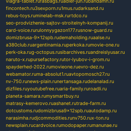
viagra-tablet.ru
fasbags.ru
adler-jun.ru
bandamn.ru
fincontech.ru
3sexporn.ru
1mus.ru
darksand.ru
rebus-toys.ru
minelab-msk.ru
rtdco.ru
seo-prodvizhenie-sajtov-stroitelnyh-kompanij.ru
card-voice.ru
rulonnyygazon177.ru
snow-guard.ru
domizbrusa-9x12spb.ru
demaholding.ru
aalse.ru
a380club.ru
argentinamia.ru
perkoka.ru
movie-one.ru
perk-oka.ru
g-octopus.ru
sibarchives.ru
andreislyusar.ru
naruto-x.ru
pursefactory.ru
tor-lyubov-i-grom.ru
spayderhed-2022.ru
movieone.ru
evro-dez.ru
webamator.ru
ma-absolut1.ru
avtopomosch27.ru
nv-750.ru
news-plain.ru
nertansaga.ru
delanalad.ru
dizfiles.ru
youtubefree.ru
aria-family.ru
roadli.ru
planeta-samara.ru
mysmartbuy.ru
matrasy-kemerovo.ru
ashanet.ru
trade-farm.ru
dotcustoms.ru
domizbrusa9x12spb.ru
autodamp.ru
narasimha.ru
djcommodities.ru
nv750.ru
x-ton.ru
newsplain.ru
cardvoice.ru
modopaper.ru
manunae.ru