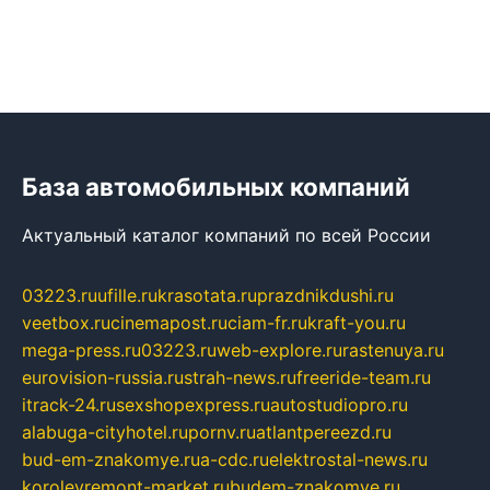
База автомобильных компаний
Актуальный каталог компаний по всей России
03223.ru
ufille.ru
krasotata.ru
prazdnikdushi.ru
veetbox.ru
cinemapost.ru
ciam-fr.ru
kraft-you.ru
mega-press.ru
03223.ru
web-explore.ru
rastenuya.ru
eurovision-russia.ru
strah-news.ru
freeride-team.ru
itrack-24.ru
sexshopexpress.ru
autostudiopro.ru
alabuga-cityhotel.ru
pornv.ru
atlantpereezd.ru
bud-em-znakomye.ru
a-cdc.ru
elektrostal-news.ru
korolevremont-market.ru
budem-znakomye.ru