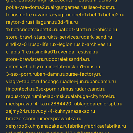
poka-vse-doma2.ru
airgungames.ru
allseo-host.ru
tehosmotre.ru
varieta-yug.ru
cricetc1xbetr1xbetcc2.ru
raytor-d.ru
atillagunn.ru
3d-file.ru
1xbeticricetc1xbetti5.ru
uafoot-statti.ru
e-abis1c.ru
store-brawl-stars.ru
kts-services.ru
dark-sand.ru
sindika-01.ru
sp-life.ru
x-legion.ru
sib-archives.ru
e-abis-1-c.ru
sindika01.ru
venda-festival.ru
store-brawlstars.ru
dooraleksandria.ru
antenna-highly.ru
mine-lab-msk.ru
1-mus.ru
3-sex-porn.ru
ban-damn.ru
purse-factory.ru
viagra-tablet.ru
fasbags.ru
adler-jun.ru
bandamn.ru
fincontech.ru
3sexporn.ru
1mus.ru
darksand.ru
rebus-toys.ru
minelab-msk.ru
alabuga-cityhotel.ru
medsprawo-4-ka.ru
2864420.ru
blagodarenie-spb.ru
zajmy24.ru
tovudyi-4-kuhnyanazakaz.ru
brazzerscom.ru
medsprawo4ka.ru
xehyroo5kuhnyanazakaz.ru
fabrikayfabrikaefabrika.ru