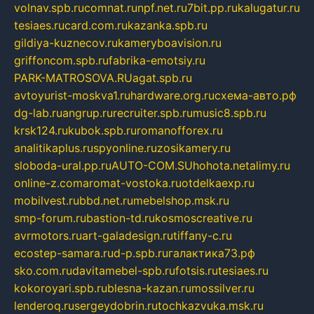
volnav.spb.ru
comnat.ru
npf.net.ru
7bit.pp.ru
kalugatur.ru
tesiaes.ru
card.com.ru
kazanka.spb.ru
gildiya-kuznecov.ru
kameryboavision.ru
griffoncom.spb.ru
fabrika-emotsiy.ru
PARK-MATROSOVA.RU
agat.spb.ru
avtoyurist-moskva1.ru
hardware.org.ru
схема-авто.рф
dg-lab.ru
angrup.ru
recruiter.spb.ru
music8.spb.ru
krsk124.ru
kubok.spb.ru
romanofforex.ru
analitikaplus.ru
spyonline.ru
zosikamery.ru
sloboda-ural.pp.ru
AUTO-COM.SU
hohota.net
alimy.ru
online-z.com
aromat-vostoka.ru
otdelkaexp.ru
mobilvest.ru
bbd.net.ru
mebelshop.msk.ru
smp-forum.ru
bastion-td.ru
kosmoscreative.ru
avrmotors.ru
art-galadesign.ru
tiffany-c.ru
ecostep-samara.ru
d-p.spb.ru
галактика73.рф
sko.com.ru
davitamebel-spb.ru
fotsis.ru
tesiaes.ru
kokoroyari.spb.ru
blesna-kazan.ru
mossilver.ru
lenderoq.ru
sergeydobrin.ru
tochkazvuka.msk.ru