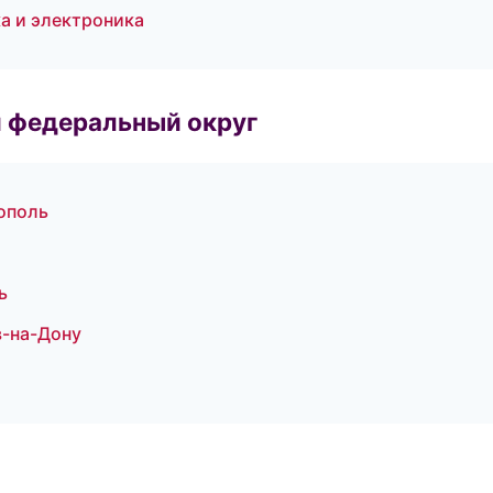
ка и электроника
 федеральный округ
ополь
ь
в-на-Дону