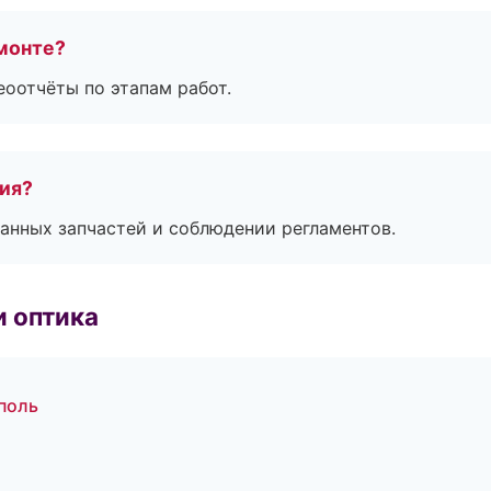
монте?
еоотчёты по этапам работ.
тия?
анных запчастей и соблюдении регламентов.
и оптика
поль