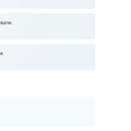
вали.
я.