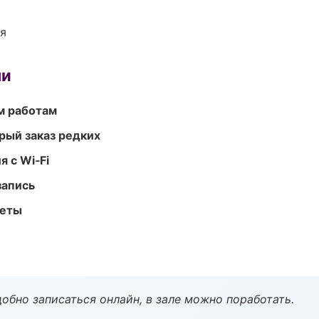
ия
ми
м работам
рый заказ редких
 с Wi‑Fi
запись
меты
обно записаться онлайн, в зале можно поработать.