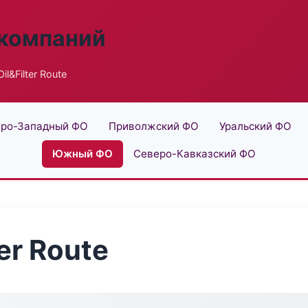
 компаний
l&Filter Route
ро-Западный ФО
Приволжский ФО
Уральский ФО
Южный ФО
Северо-Кавказский ФО
er Route