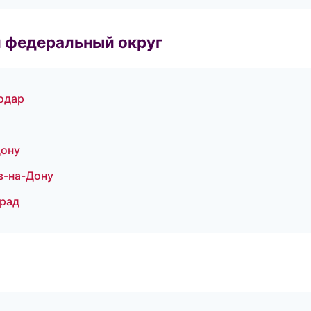
 федеральный округ
одар
Дону
в-на-Дону
град