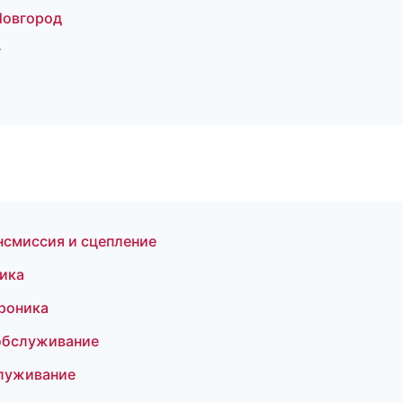
 Новгород
г
нсмиссия и сцепление
тика
троника
 обслуживание
служивание