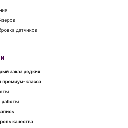
ния
йзеров
ибровка датчиков
ми
рый заказ редких
м премиум-класса
меты
е работы
запись
роль качества