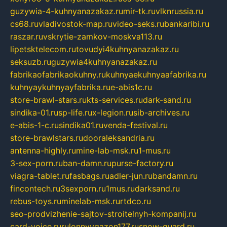
guzywia-4-kuhnyanazakaz.ru
mir-tk.ru
vlknrussia.ru
cs68.ru
vladivostok-map.ru
video-seks.ru
bankaribi.ru
raszar.ru
vskrytie-zamkov-moskva113.ru
lipetsktelecom.ru
tovudyi4kuhnyanazakaz.ru
seksuzb.ru
guzywia4kuhnyanazakaz.ru
fabrikaofabrikaokuhny.ru
kuhnyaekuhnyaafabrika.ru
kuhnyaykuhnyayfabrika.ru
e-abis1c.ru
store-brawl-stars.ru
kts-services.ru
dark-sand.ru
sindika-01.ru
sp-life.ru
x-legion.ru
sib-archives.ru
e-abis-1-c.ru
sindika01.ru
venda-festival.ru
store-brawlstars.ru
dooraleksandria.ru
antenna-highly.ru
mine-lab-msk.ru
1-mus.ru
3-sex-porn.ru
ban-damn.ru
purse-factory.ru
viagra-tablet.ru
fasbags.ru
adler-jun.ru
bandamn.ru
fincontech.ru
3sexporn.ru
1mus.ru
darksand.ru
rebus-toys.ru
minelab-msk.ru
rtdco.ru
seo-prodvizhenie-sajtov-stroitelnyh-kompanij.ru
card-voice.ru
rulonnyygazon177.ru
snow-guard.ru