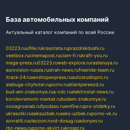
База автомобильных компаний
Актуальный каталог компаний по всей России
03223.ru
ufille.ru
krasotata.ru
prazdnikdushi.ru
veetbox.ru
cinemapost.ru
ciam-fr.ru
kraft-you.ru
mega-press.ru
03223.ru
web-explore.ru
rastenuya.ru
eurovision-russia.ru
strah-news.ru
freeride-team.ru
itrack-24.ru
sexshopexpress.ru
autostudiopro.ru
alabuga-cityhotel.ru
pornv.ru
atlantpereezd.ru
bud-em-znakomye.ru
a-cdc.ru
elektrostal-news.ru
korolevremont-market.ru
budem-znakomye.ru
oooagrosnab.ru
fpodaso.ru
emfire.ru
pro-otdelky.ru
ukrasotki.ru
seksuzbek.ru
seks-uzbek.ru
porno-vk.ru
sovratili.ru
olecoon.ru
vd-dosug.ru
adonyev.ru
rbc-news.ru
porno-skvirt.ru
krospr.ru