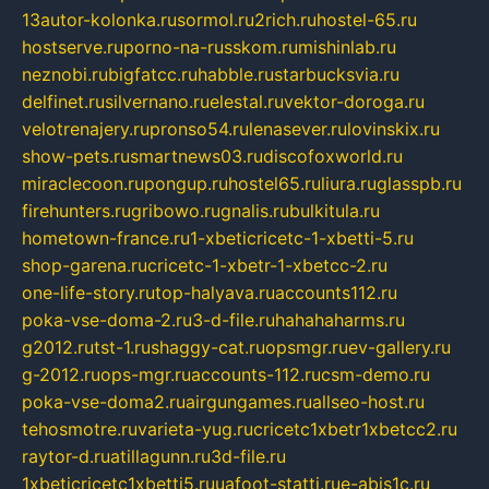
13autor-kolonka.ru
sormol.ru
2rich.ru
hostel-65.ru
hostserve.ru
porno-na-russkom.ru
mishinlab.ru
neznobi.ru
bigfatcc.ru
habble.ru
starbucksvia.ru
delfinet.ru
silvernano.ru
elestal.ru
vektor-doroga.ru
velotrenajery.ru
pronso54.ru
lenasever.ru
lovinskix.ru
show-pets.ru
smartnews03.ru
discofoxworld.ru
miraclecoon.ru
pongup.ru
hostel65.ru
liura.ru
glasspb.ru
firehunters.ru
gribowo.ru
gnalis.ru
bulkitula.ru
hometown-france.ru
1-xbeticricetc-1-xbetti-5.ru
shop-garena.ru
cricetc-1-xbetr-1-xbetcc-2.ru
one-life-story.ru
top-halyava.ru
accounts112.ru
poka-vse-doma-2.ru
3-d-file.ru
hahahaharms.ru
g2012.ru
tst-1.ru
shaggy-cat.ru
opsmgr.ru
ev-gallery.ru
g-2012.ru
ops-mgr.ru
accounts-112.ru
csm-demo.ru
poka-vse-doma2.ru
airgungames.ru
allseo-host.ru
tehosmotre.ru
varieta-yug.ru
cricetc1xbetr1xbetcc2.ru
raytor-d.ru
atillagunn.ru
3d-file.ru
1xbeticricetc1xbetti5.ru
uafoot-statti.ru
e-abis1c.ru