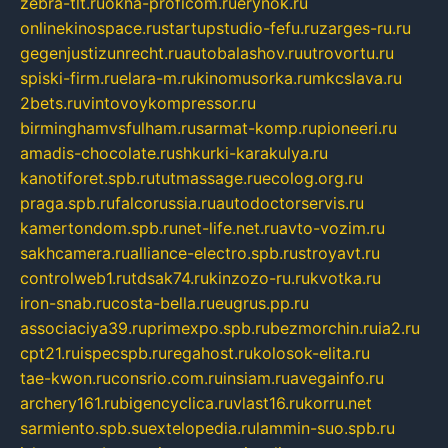
zebra-tlt.ru
okna-proficom.ru
erynok.ru
onlinekinospace.ru
startupstudio-fefu.ru
zarges-ru.ru
gegenjustizunrecht.ru
autobalashov.ru
utrovortu.ru
spiski-firm.ru
elara-m.ru
kinomusorka.ru
mkcslava.ru
2bets.ru
vintovoykompressor.ru
birminghamvsfulham.ru
sarmat-komp.ru
pioneeri.ru
amadis-chocolate.ru
shkurki-karakulya.ru
kanotiforet.spb.ru
tutmassage.ru
ecolog.org.ru
praga.spb.ru
falcorussia.ru
autodoctorservis.ru
kamertondom.spb.ru
net-life.net.ru
avto-vozim.ru
sakhcamera.ru
alliance-electro.spb.ru
stroyavt.ru
controlweb1.ru
tdsak74.ru
kinzozo-ru.ru
kvotka.ru
iron-snab.ru
costa-bella.ru
eugrus.pp.ru
associaciya39.ru
primexpo.spb.ru
bezmorchin.ru
ia2.ru
cpt21.ru
ispecspb.ru
regahost.ru
kolosok-elita.ru
tae-kwon.ru
consrio.com.ru
insiam.ru
avegainfo.ru
archery161.ru
bigencyclica.ru
vlast16.ru
korru.net
sarmiento.spb.su
extelopedia.ru
lammin-suo.spb.ru