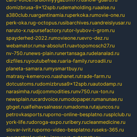
domizbrusa-9x12spb.ru
demaholding.ru
aalse.ru
a380club.ru
argentinamia.ru
perkoka.ru
movie-one.ru
perk-oka.ru
g-octopus.ru
sibarchives.ru
andreislyusar.ru
naruto-x.ru
pursefactory.ru
tor-lyubov-i-grom.ru
spayderhed-2022.ru
movieone.ru
evro-dez.ru
webamator.ru
ma-absolut1.ru
avtopomosch27.ru
nv-750.ru
news-plain.ru
nertansaga.ru
delanalad.ru
dizfiles.ru
youtubefree.ru
aria-family.ru
roadli.ru
planeta-samara.ru
mysmartbuy.ru
matrasy-kemerovo.ru
ashanet.ru
trade-farm.ru
dotcustoms.ru
domizbrusa9x12spb.ru
autodamp.ru
narasimha.ru
djcommodities.ru
nv750.ru
x-ton.ru
newsplain.ru
cardvoice.ru
modopaper.ru
manunae.ru
gbget.ru
alfeihavsalnassr.ru
madoma.ru
tajuncos.ru
petrovkasports.ru
porno-online-besplatno.ru
splclub.ru
york-life.ru
doroga-expo.ru
ribery.ru
cleanmedicine.ru
slovar-ivrit.ru
porno-video-besplatno.ru
seks-365.ru