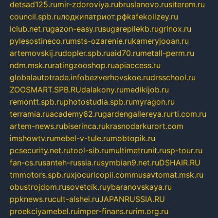
detsad125.ru
mir-zdoroviya.ru
bruslanovo.ru
siterem.ru
council.spb.ru
лодкипатриот.рф
kafekolizey.ru
iclub.net.ru
gazon-easy.ru
sugarepilekb.ru
grinox.ru
pylesostineco.ru
msts-ozarenie.ru
kameryjooan.ru
artemovskij.ru
dopler.spb.ru
aid70.ru
metall-perm.ru
ndm.msk.ru
ratingzooshop.ru
apiaccess.ru
globalautotrade.info
bezverhovskoe.ru
drsschool.ru
ZOOSMART.SPB.RU
dalakony.ru
medikijob.ru
remontt.spb.ru
photostudia.spb.ru
myragon.ru
terramia.ru
academy62.ru
gardengallereya.ru
rti.com.ru
artem-news.ru
biserinca.ru
krasnodarkurort.com
imshowtv.ru
mebel-v-tule.ru
mobtopik.ru
pcsecurity.net.ru
tool-sib.ru
multimetrunit.ru
sp-tour.ru
fan-cs.ru
santeh-russia.ru
symbian9.net.ru
DSHAIR.RU
tmmotors.spb.ru
xjocuricopii.com
musavtomat.msk.ru
obustrojdom.ru
sovetcik.ru
ybaranovskaya.ru
ppknews.ru
cult-alshei.ru
JAPANRUSSIA.RU
proekciyamebel.ru
imper-finans.ru
rim.org.ru