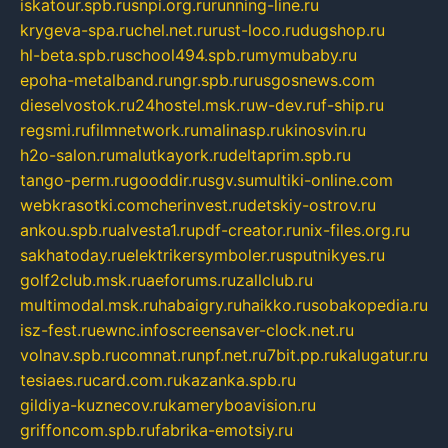
iskatour.spb.ru
snpi.org.ru
running-line.ru
krygeva-spa.ru
chel.net.ru
rust-loco.ru
dugshop.ru
hl-beta.spb.ru
school494.spb.ru
mymubaby.ru
epoha-metalband.ru
ngr.spb.ru
rusgosnews.com
dieselvostok.ru
24hostel.msk.ru
w-dev.ru
f-ship.ru
regsmi.ru
filmnetwork.ru
malinasp.ru
kinosvin.ru
h2o-salon.ru
malutkayork.ru
deltaprim.spb.ru
tango-perm.ru
gooddir.ru
sgv.su
multiki-online.com
webkrasotki.com
cherinvest.ru
detskiy-ostrov.ru
ankou.spb.ru
alvesta1.ru
pdf-creator.ru
nix-files.org.ru
sakhatoday.ru
elektrikersymboler.ru
sputnikyes.ru
golf2club.msk.ru
aeforums.ru
zallclub.ru
multimodal.msk.ru
habaigry.ru
haikko.ru
sobakopedia.ru
isz-fest.ru
ewnc.info
screensaver-clock.net.ru
volnav.spb.ru
comnat.ru
npf.net.ru
7bit.pp.ru
kalugatur.ru
tesiaes.ru
card.com.ru
kazanka.spb.ru
gildiya-kuznecov.ru
kameryboavision.ru
griffoncom.spb.ru
fabrika-emotsiy.ru