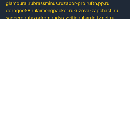
glamourai.ru
brassminus.ru
zabor-pro.ru
ftn.pp.ru
dorogoe58.ru
laimengpacker.ru
kuzova-zapchasti.ru
sageerp.ru
taxodrom.ru
dsrazvitie.ru
hardcity.net.ru
ratinghomegames.ru
topservice25.ru
gubernyan.ru
gtglasslined.ru
ii4.ru
tssport.spb.ru
andorra24.com
blackwallstreet.ru
oboimos.ru
optim-doors.com.ru
ikuch.ru
nycr.org.ru
npa21.ru
vremya-ch.spb.ru
desert000.ru
ivtorgi.ru
ifiori.ru
catalog-statei.ru
dcv.org.ru
spetsmaster174.ru
ipkameryhiseeu.ru
dum26.ru
ruspol.spb.ru
fr-opendp.ru
kam-solnyshko.ru
cheyenne-arapaho.ru
sevzapmetal.spb.ru
ted-lapidus.spb.ru
parasite-eliminator.ru
sigma-complete.ru
modernworld.ru
dama-moda.ru
eholot-group.ru
sk-nvkz.ru
DRONGOLD.RU
democratia2.ru
i-farmer.ru
mass-sport.org
jablonex.spb.ru
bookmess.ru
linkword.ru
refineua.com.ru
cs-spec.net.ru
altay-mebel.ru
DNK-THEATRE.RU
mechaniks.spb.ru
ipcamtechage.ru