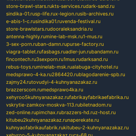
store-brawl-stars.ru
kts-services.ru
dark-sand.ru
sindika-01.ru
sp-life.ru
x-legion.ru
sib-archives.ru
e-abis-1-c.ru
sindika01.ru
venda-festival.ru
store-brawlstars.ru
dooraleksandria.ru
antenna-highly.ru
mine-lab-msk.ru
1-mus.ru
3-sex-porn.ru
ban-damn.ru
purse-factory.ru
viagra-tablet.ru
fasbags.ru
adler-jun.ru
bandamn.ru
fincontech.ru
3sexporn.ru
1mus.ru
darksand.ru
rebus-toys.ru
minelab-msk.ru
alabuga-cityhotel.ru
medsprawo-4-ka.ru
2864420.ru
blagodarenie-spb.ru
zajmy24.ru
tovudyi-4-kuhnyanazakaz.ru
brazzerscom.ru
medsprawo4ka.ru
xehyroo5kuhnyanazakaz.ru
fabrikayfabrikaefabrika.ru
vskrytie-zamkov-moskva-113.ru
biletnadom.ru
zed-online.ru
pimchax.ru
brazzers-hd.ru
z-host.ru
kitubeu2kuhnyanazakaz.ru
naperekate.ru
kuhnyaofabrikaufabrik.ru
kitubeu-2-kuhnyanazakaz.ru
xehyroo-5-kuhnyanazakaz.ru
cs-68.ru