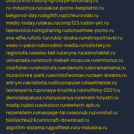
ovucontrol.ru
sloty-igrovyye-avtomaty.ru
ru-industriya.ru
russkoe-porno-besplatno.ru
belgorod-day.ru
digilith.ru
pichkurovlab.ru
medic-today.ru
taksu.ru
comp123.ru
don-ykt.ru
teensvoice.ru
imgsharing.ru
domashnee-porno.ru
eva-elfie.ru
foto-tur.ru
biz-doska.ru
metropoltravel.ru
veslo-i-yakor.ru
borodino-media.ru
rostotsky.ru
regionufa.ru
weiss-bet.ru
zaryna.ru
casinotablet.ru
universalia.ru
remont-mebeli-moscow.ru
termomur.ru
clubfisher.ru
remstirufa.ru
erdamchi.ru
doramamama.ru
muraviovka-park.ru
worldofwoman.ru
clean-dreams.ru
arkrym.ru
kristinita.ru
dircomputer.ru
healthenter.ru
textexperts.ru
pivnaya-kruzhka.ru
kinofilmy-2021.ru
demolalapaluza.ru
tanyavanya.ru
remstir-tolyatti.ru
msdip.ru
jdol.ru
sokolovr.ru
newtech-spb.ru
rezemkleim.ru
massage-tai.ru
seonub.ru
zvonitut.ru
biolisichka24.ru
mncraft-download.ru
algoritm-sistema.ru
godflesh.ru
ru-industria.ru