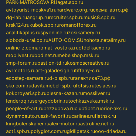
PARK-MATROSOVA.RU
agat.spb.ru
avtoyurist-moskva1.ru
hardware.org.ru
схема-авто.рф
dg-lab.ru
angrup.ru
recruiter.spb.ru
music8.spb.ru
krsk124.ru
kubok.spb.ru
romanofforex.ru
analitikaplus.ru
spyonline.ru
zosikamery.ru
sloboda-ural.pp.ru
AUTO-COM.SU
hohota.net
alimy.ru
online-z.com
aromat-vostoka.ru
otdelkaexp.ru
mobilvest.ru
bbd.net.ru
mebelshop.msk.ru
smp-forum.ru
bastion-td.ru
kosmoscreative.ru
avrmotors.ru
art-galadesign.ru
tiffany-c.ru
ecostep-samara.ru
d-p.spb.ru
галактика73.рф
sko.com.ru
davitamebel-spb.ru
fotsis.ru
tesiaes.ru
kokoroyari.spb.ru
blesna-kazan.ru
mossilver.ru
lenderoq.ru
sergeydobrin.ru
tochkazvuka.msk.ru
people-of-art.ru
bezzubova.ru
clubtibet.ru
orior-aks.ru
dynamoauto.ru
szk-favorit.ru
carlines.ru
flatnsk.ru
kingbolenskaner.ru
alex-motor.ru
astroline.net.ru
act1.spb.ru
polyglot.com.ru
gidlipetsk.ru
ooo-driada.ru