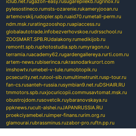
iclub.net.ru
gazon-easy.ru
sugarepilekb.ru
grinox.ru
pylesostineco.ru
msts-ozarenie.ru
kameryjooan.ru
artemovskij.ru
dopler.spb.ru
aid70.ru
metall-perm.ru
ndm.msk.ru
ratingzooshop.ru
apiaccess.ru
globalautotrade.info
bezverhovskoe.ru
drsschool.ru
ZOOSMART.SPB.RU
dalakony.ru
medikijob.ru
remontt.spb.ru
photostudia.spb.ru
myragon.ru
terramia.ru
academy62.ru
gardengallereya.ru
rti.com.ru
artem-news.ru
biserinca.ru
krasnodarkurort.com
imshowtv.ru
mebel-v-tule.ru
mobtopik.ru
pcsecurity.net.ru
tool-sib.ru
multimetrunit.ru
sp-tour.ru
fan-cs.ru
santeh-russia.ru
symbian9.net.ru
DSHAIR.RU
tmmotors.spb.ru
xjocuricopii.com
musavtomat.msk.ru
obustrojdom.ru
sovetcik.ru
ybaranovskaya.ru
ppknews.ru
cult-alshei.ru
JAPANRUSSIA.RU
proekciyamebel.ru
imper-finans.ru
rim.org.ru
glamourai.ru
brassminus.ru
zabor-pro.ru
ftn.pp.ru
dorogoe58.ru
laimengpacker.ru
kuzova-zapchasti.ru