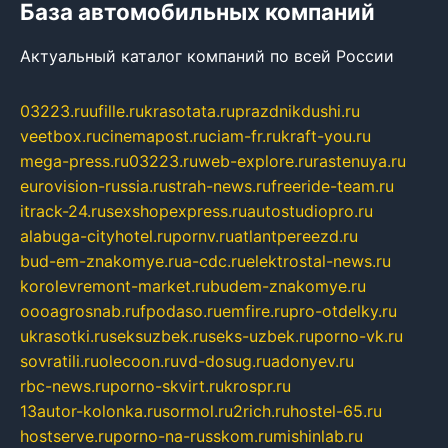
База автомобильных компаний
Актуальный каталог компаний по всей России
03223.ru
ufille.ru
krasotata.ru
prazdnikdushi.ru
veetbox.ru
cinemapost.ru
ciam-fr.ru
kraft-you.ru
mega-press.ru
03223.ru
web-explore.ru
rastenuya.ru
eurovision-russia.ru
strah-news.ru
freeride-team.ru
itrack-24.ru
sexshopexpress.ru
autostudiopro.ru
alabuga-cityhotel.ru
pornv.ru
atlantpereezd.ru
bud-em-znakomye.ru
a-cdc.ru
elektrostal-news.ru
korolevremont-market.ru
budem-znakomye.ru
oooagrosnab.ru
fpodaso.ru
emfire.ru
pro-otdelky.ru
ukrasotki.ru
seksuzbek.ru
seks-uzbek.ru
porno-vk.ru
sovratili.ru
olecoon.ru
vd-dosug.ru
adonyev.ru
rbc-news.ru
porno-skvirt.ru
krospr.ru
13autor-kolonka.ru
sormol.ru
2rich.ru
hostel-65.ru
hostserve.ru
porno-na-russkom.ru
mishinlab.ru