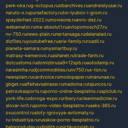
perk-oka.ru
g-octopus.ru
sibarchives.ru
andreislyusar.ru
naruto-x.ru
pursefactory.ru
tor-lyubov-i-grom.ru
spayderhed-2022.ru
movieone.ru
evro-dez.ru
webamator.ru
ma-absolut1.ru
avtopomosch27.ru
nv-750.ru
news-plain.ru
nertansaga.ru
delanalad.ru
dizfiles.ru
youtubefree.ru
aria-family.ru
roadli.ru
planeta-samara.ru
mysmartbuy.ru
matrasy-kemerovo.ru
ashanet.ru
trade-farm.ru
dotcustoms.ru
domizbrusa9x12spb.ru
autodamp.ru
narasimha.ru
djcommodities.ru
nv750.ru
x-ton.ru
newsplain.ru
cardvoice.ru
modopaper.ru
manunae.ru
gbget.ru
alfeihavsalnassr.ru
madoma.ru
tajuncos.ru
petrovkasports.ru
porno-online-besplatno.ru
splclub.ru
york-life.ru
doroga-expo.ru
ribery.ru
cleanmedicine.ru
slovar-ivrit.ru
porno-video-besplatno.ru
seks-365.ru
ovucontrol.ru
sloty-igrovyye-avtomaty.ru
ru-industriya.ru
russkoe-porno-besplatno.ru
belgorod-day.ru
digilith.ru
pichkurovlab.ru