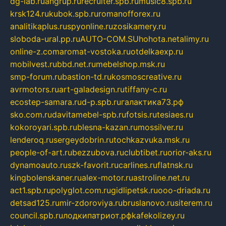
dg-lab.ru
angrup.ru
recruiter.spb.ru
music8.spb.ru
krsk124.ru
kubok.spb.ru
romanofforex.ru
analitikaplus.ru
spyonline.ru
zosikamery.ru
sloboda-ural.pp.ru
AUTO-COM.SU
hohota.net
alimy.ru
online-z.com
aromat-vostoka.ru
otdelkaexp.ru
mobilvest.ru
bbd.net.ru
mebelshop.msk.ru
smp-forum.ru
bastion-td.ru
kosmoscreative.ru
avrmotors.ru
art-galadesign.ru
tiffany-c.ru
ecostep-samara.ru
d-p.spb.ru
галактика73.рф
sko.com.ru
davitamebel-spb.ru
fotsis.ru
tesiaes.ru
kokoroyari.spb.ru
blesna-kazan.ru
mossilver.ru
lenderoq.ru
sergeydobrin.ru
tochkazvuka.msk.ru
people-of-art.ru
bezzubova.ru
clubtibet.ru
orior-aks.ru
dynamoauto.ru
szk-favorit.ru
carlines.ru
flatnsk.ru
kingbolenskaner.ru
alex-motor.ru
astroline.net.ru
act1.spb.ru
polyglot.com.ru
gidlipetsk.ru
ooo-driada.ru
detsad125.ru
mir-zdoroviya.ru
bruslanovo.ru
siterem.ru
council.spb.ru
лодкипатриот.рф
kafekolizey.ru