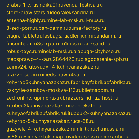
e-abis-1-c.ru
sindika01.ru
venda-festival.ru
store-brawlstars.ru
dooraleksandria.ru
antenna-highly.ru
mine-lab-msk.ru
1-mus.ru
3-sex-porn.ru
ban-damn.ru
purse-factory.ru
viagra-tablet.ru
fasbags.ru
adler-jun.ru
bandamn.ru
fincontech.ru
3sexporn.ru
1mus.ru
darksand.ru
rebus-toys.ru
minelab-msk.ru
alabuga-cityhotel.ru
medsprawo-4-ka.ru
2864420.ru
blagodarenie-spb.ru
zajmy24.ru
tovudyi-4-kuhnyanazakaz.ru
brazzerscom.ru
medsprawo4ka.ru
xehyroo5kuhnyanazakaz.ru
fabrikayfabrikaefabrika.ru
vskrytie-zamkov-moskva-113.ru
biletnadom.ru
zed-online.ru
pimchax.ru
brazzers-hd.ru
z-host.ru
kitubeu2kuhnyanazakaz.ru
naperekate.ru
kuhnyaofabrikaufabrik.ru
kitubeu-2-kuhnyanazakaz.ru
xehyroo-5-kuhnyanazakaz.ru
cs-68.ru
guzywia-4-kuhnyanazakaz.ru
mir-tk.ru
vlknrussia.ru
cs68.ru
vladivostok-map.ru
video-seks.ru
bankaribi.ru