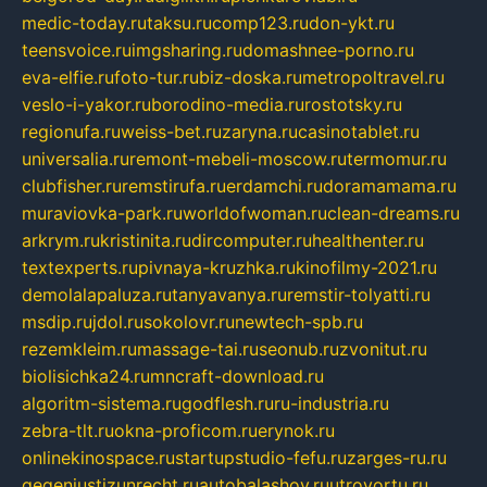
medic-today.ru
taksu.ru
comp123.ru
don-ykt.ru
teensvoice.ru
imgsharing.ru
domashnee-porno.ru
eva-elfie.ru
foto-tur.ru
biz-doska.ru
metropoltravel.ru
veslo-i-yakor.ru
borodino-media.ru
rostotsky.ru
regionufa.ru
weiss-bet.ru
zaryna.ru
casinotablet.ru
universalia.ru
remont-mebeli-moscow.ru
termomur.ru
clubfisher.ru
remstirufa.ru
erdamchi.ru
doramamama.ru
muraviovka-park.ru
worldofwoman.ru
clean-dreams.ru
arkrym.ru
kristinita.ru
dircomputer.ru
healthenter.ru
textexperts.ru
pivnaya-kruzhka.ru
kinofilmy-2021.ru
demolalapaluza.ru
tanyavanya.ru
remstir-tolyatti.ru
msdip.ru
jdol.ru
sokolovr.ru
newtech-spb.ru
rezemkleim.ru
massage-tai.ru
seonub.ru
zvonitut.ru
biolisichka24.ru
mncraft-download.ru
algoritm-sistema.ru
godflesh.ru
ru-industria.ru
zebra-tlt.ru
okna-proficom.ru
erynok.ru
onlinekinospace.ru
startupstudio-fefu.ru
zarges-ru.ru
gegenjustizunrecht.ru
autobalashov.ru
utrovortu.ru