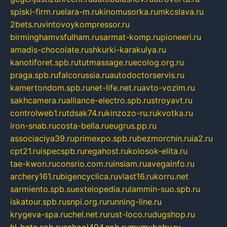
spiski-firm.ru
elara-m.ru
kinomusorka.ru
mkcslava.ru
2bets.ru
vintovoykompressor.ru
birminghamvsfulham.ru
sarmat-komp.ru
pioneeri.ru
amadis-chocolate.ru
shkurki-karakulya.ru
kanotiforet.spb.ru
tutmassage.ru
ecolog.org.ru
praga.spb.ru
falcorussia.ru
autodoctorservis.ru
kamertondom.spb.ru
net-life.net.ru
avto-vozim.ru
sakhcamera.ru
alliance-electro.spb.ru
stroyavt.ru
controlweb1.ru
tdsak74.ru
kinzozo-ru.ru
kvotka.ru
iron-snab.ru
costa-bella.ru
eugrus.pp.ru
associaciya39.ru
primexpo.spb.ru
bezmorchin.ru
ia2.ru
cpt21.ru
ispecspb.ru
regahost.ru
kolosok-elita.ru
tae-kwon.ru
consrio.com.ru
insiam.ru
avegainfo.ru
archery161.ru
bigencyclica.ru
vlast16.ru
korru.net
sarmiento.spb.su
extelopedia.ru
lammin-suo.spb.ru
iskatour.spb.ru
snpi.org.ru
running-line.ru
krygeva-spa.ru
chel.net.ru
rust-loco.ru
dugshop.ru