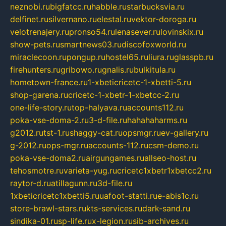
neznobi.ru
bigfatcc.ru
habble.ru
starbucksvia.ru
delfinet.ru
silvernano.ru
elestal.ru
vektor-doroga.ru
velotrenajery.ru
pronso54.ru
lenasever.ru
lovinskix.ru
show-pets.ru
smartnews03.ru
discofoxworld.ru
miraclecoon.ru
pongup.ru
hostel65.ru
liura.ru
glasspb.ru
firehunters.ru
gribowo.ru
gnalis.ru
bulkitula.ru
hometown-france.ru
1-xbeticricetc-1-xbetti-5.ru
shop-garena.ru
cricetc-1-xbetr-1-xbetcc-2.ru
one-life-story.ru
top-halyava.ru
accounts112.ru
poka-vse-doma-2.ru
3-d-file.ru
hahahaharms.ru
g2012.ru
tst-1.ru
shaggy-cat.ru
opsmgr.ru
ev-gallery.ru
g-2012.ru
ops-mgr.ru
accounts-112.ru
csm-demo.ru
poka-vse-doma2.ru
airgungames.ru
allseo-host.ru
tehosmotre.ru
varieta-yug.ru
cricetc1xbetr1xbetcc2.ru
raytor-d.ru
atillagunn.ru
3d-file.ru
1xbeticricetc1xbetti5.ru
uafoot-statti.ru
e-abis1c.ru
store-brawl-stars.ru
kts-services.ru
dark-sand.ru
sindika-01.ru
sp-life.ru
x-legion.ru
sib-archives.ru