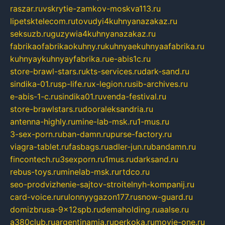
raszar.ru
vskrytie-zamkov-moskva113.ru
lipetsktelecom.ru
tovudyi4kuhnyanazakaz.ru
seksuzb.ru
guzywia4kuhnyanazakaz.ru
fabrikaofabrikaokuhny.ru
kuhnyaekuhnyaafabrika.ru
kuhnyaykuhnyayfabrika.ru
e-abis1c.ru
store-brawl-stars.ru
kts-services.ru
dark-sand.ru
sindika-01.ru
sp-life.ru
x-legion.ru
sib-archives.ru
e-abis-1-c.ru
sindika01.ru
venda-festival.ru
store-brawlstars.ru
dooraleksandria.ru
antenna-highly.ru
mine-lab-msk.ru
1-mus.ru
3-sex-porn.ru
ban-damn.ru
purse-factory.ru
viagra-tablet.ru
fasbags.ru
adler-jun.ru
bandamn.ru
fincontech.ru
3sexporn.ru
1mus.ru
darksand.ru
rebus-toys.ru
minelab-msk.ru
rtdco.ru
seo-prodvizhenie-sajtov-stroitelnyh-kompanij.ru
card-voice.ru
rulonnyygazon177.ru
snow-guard.ru
domizbrusa-9x12spb.ru
demaholding.ru
aalse.ru
a380club.ru
argentinamia.ru
perkoka.ru
movie-one.ru