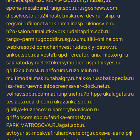
hl-beta.spb.ru
school494.spb.ru
mymubaby.ru
epoha-metalband.ru
ngr.spb.ru
rusgosnews.com
dieselvostok.ru
24hostel.msk.ru
w-dev.ru
f-ship.ru
regsmi.ru
filmnetwork.ru
malinasp.ru
kinosvin.ru
h2o-salon.ru
malutkayork.ru
deltaprim.spb.ru
tango-perm.ru
gooddir.ru
sgv.su
multiki-online.com
webkrasotki.com
cherinvest.ru
detskiy-ostrov.ru
ankou.spb.ru
alvesta1.ru
pdf-creator.ru
nix-files.org.ru
sakhatoday.ru
elektrikersymboler.ru
sputnikyes.ru
golf2club.msk.ru
aeforums.ru
zallclub.ru
multimodal.msk.ru
habaigry.ru
haikko.ru
sobakopedia.ru
isz-fest.ru
ewnc.info
screensaver-clock.net.ru
volnav.spb.ru
comnat.ru
npf.net.ru
7bit.pp.ru
kalugatur.ru
tesiaes.ru
card.com.ru
kazanka.spb.ru
gildiya-kuznecov.ru
kameryboavision.ru
griffoncom.spb.ru
fabrika-emotsiy.ru
PARK-MATROSOVA.RU
agat.spb.ru
avtoyurist-moskva1.ru
hardware.org.ru
схема-авто.рф