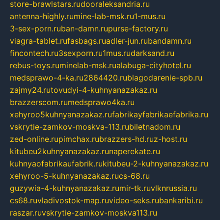
store-brawlstars.ru
dooraleksandria.ru
antenna-highly.ru
mine-lab-msk.ru
1-mus.ru
3-sex-porn.ru
ban-damn.ru
purse-factory.ru
viagra-tablet.ru
fasbags.ru
adler-jun.ru
bandamn.ru
fincontech.ru
3sexporn.ru
1mus.ru
darksand.ru
rebus-toys.ru
minelab-msk.ru
alabuga-cityhotel.ru
medsprawo-4-ka.ru
2864420.ru
blagodarenie-spb.ru
zajmy24.ru
tovudyi-4-kuhnyanazakaz.ru
brazzerscom.ru
medsprawo4ka.ru
xehyroo5kuhnyanazakaz.ru
fabrikayfabrikaefabrika.ru
vskrytie-zamkov-moskva-113.ru
biletnadom.ru
zed-online.ru
pimchax.ru
brazzers-hd.ru
z-host.ru
kitubeu2kuhnyanazakaz.ru
naperekate.ru
kuhnyaofabrikaufabrik.ru
kitubeu-2-kuhnyanazakaz.ru
xehyroo-5-kuhnyanazakaz.ru
cs-68.ru
guzywia-4-kuhnyanazakaz.ru
mir-tk.ru
vlknrussia.ru
cs68.ru
vladivostok-map.ru
video-seks.ru
bankaribi.ru
raszar.ru
vskrytie-zamkov-moskva113.ru