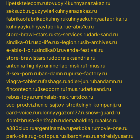
lipetsktelecom.ru
tovudyi4kuhnyanazakaz.ru
seksuzb.ru
guzywia4kuhnyanazakaz.ru
fabrikaofabrikaokuhny.ru
kuhnyaekuhnyaafabrika.ru
kuhnyaykuhnyayfabrika.ru
e-abis1c.ru
store-brawl-stars.ru
kts-services.ru
dark-sand.ru
sindika-01.ru
sp-life.ru
x-legion.ru
sib-archives.ru
e-abis-1-c.ru
sindika01.ru
venda-festival.ru
store-brawlstars.ru
dooraleksandria.ru
antenna-highly.ru
mine-lab-msk.ru
1-mus.ru
3-sex-porn.ru
ban-damn.ru
purse-factory.ru
viagra-tablet.ru
fasbags.ru
adler-jun.ru
bandamn.ru
fincontech.ru
3sexporn.ru
1mus.ru
darksand.ru
rebus-toys.ru
minelab-msk.ru
rtdco.ru
seo-prodvizhenie-sajtov-stroitelnyh-kompanij.ru
card-voice.ru
rulonnyygazon177.ru
snow-guard.ru
domizbrusa-9x12spb.ru
demaholding.ru
aalse.ru
a380club.ru
argentinamia.ru
perkoka.ru
movie-one.ru
perk-oka.ru
g-octopus.ru
sibarchives.ru
andreislyusar.ru