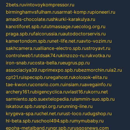
2bets.ru
vintovoykompressor.ru
birminghamvsfulham.ru
sarmat-komp.ru
pioneeri.ru
amadis-chocolate.ru
shkurki-karakulya.ru
kanotiforet.spb.ru
tutmassage.ru
ecolog.org.ru
praga.spb.ru
falcorussia.ru
autodoctorservis.ru
kamertondom.spb.ru
net-life.net.ru
avto-vozim.ru
sakhcamera.ru
alliance-electro.spb.ru
stroyavt.ru
controlweb1.ru
tdsak74.ru
kinzozo-ru.ru
kvotka.ru
iron-snab.ru
costa-bella.ru
eugrus.pp.ru
associaciya39.ru
primexpo.spb.ru
bezmorchin.ru
ia2.ru
cpt21.ru
ispecspb.ru
regahost.ru
kolosok-elita.ru
tae-kwon.ru
consrio.com.ru
insiam.ru
avegainfo.ru
archery161.ru
bigencyclica.ru
vlast16.ru
korru.net
sarmiento.spb.su
extelopedia.ru
lammin-suo.spb.ru
iskatour.spb.ru
snpi.org.ru
running-line.ru
krygeva-spa.ru
chel.net.ru
rust-loco.ru
dugshop.ru
hl-beta.spb.ru
school494.spb.ru
mymubaby.ru
epoha-metalband.ru
ngr.spb.ru
rusgosnews.com