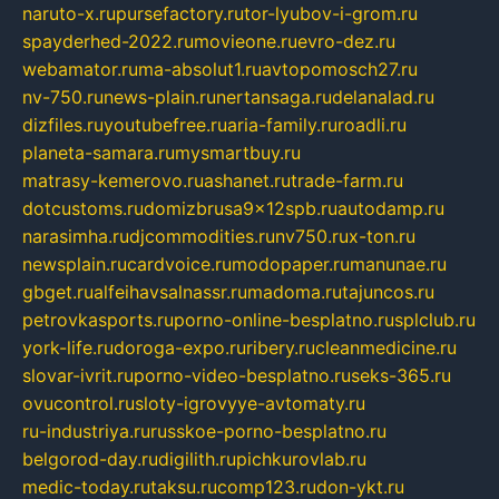
naruto-x.ru
pursefactory.ru
tor-lyubov-i-grom.ru
spayderhed-2022.ru
movieone.ru
evro-dez.ru
webamator.ru
ma-absolut1.ru
avtopomosch27.ru
nv-750.ru
news-plain.ru
nertansaga.ru
delanalad.ru
dizfiles.ru
youtubefree.ru
aria-family.ru
roadli.ru
planeta-samara.ru
mysmartbuy.ru
matrasy-kemerovo.ru
ashanet.ru
trade-farm.ru
dotcustoms.ru
domizbrusa9x12spb.ru
autodamp.ru
narasimha.ru
djcommodities.ru
nv750.ru
x-ton.ru
newsplain.ru
cardvoice.ru
modopaper.ru
manunae.ru
gbget.ru
alfeihavsalnassr.ru
madoma.ru
tajuncos.ru
petrovkasports.ru
porno-online-besplatno.ru
splclub.ru
york-life.ru
doroga-expo.ru
ribery.ru
cleanmedicine.ru
slovar-ivrit.ru
porno-video-besplatno.ru
seks-365.ru
ovucontrol.ru
sloty-igrovyye-avtomaty.ru
ru-industriya.ru
russkoe-porno-besplatno.ru
belgorod-day.ru
digilith.ru
pichkurovlab.ru
medic-today.ru
taksu.ru
comp123.ru
don-ykt.ru