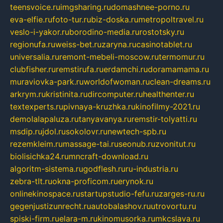
teensvoice.ru
imgsharing.ru
domashnee-porno.ru
eva-elfie.ru
foto-tur.ru
biz-doska.ru
metropoltravel.ru
veslo-i-yakor.ru
borodino-media.ru
rostotsky.ru
regionufa.ru
weiss-bet.ru
zaryna.ru
casinotablet.ru
universalia.ru
remont-mebeli-moscow.ru
termomur.ru
clubfisher.ru
remstirufa.ru
erdamchi.ru
doramamama.ru
muraviovka-park.ru
worldofwoman.ru
clean-dreams.ru
arkrym.ru
kristinita.ru
dircomputer.ru
healthenter.ru
textexperts.ru
pivnaya-kruzhka.ru
kinofilmy-2021.ru
demolalapaluza.ru
tanyavanya.ru
remstir-tolyatti.ru
msdip.ru
jdol.ru
sokolovr.ru
newtech-spb.ru
rezemkleim.ru
massage-tai.ru
seonub.ru
zvonitut.ru
biolisichka24.ru
mncraft-download.ru
algoritm-sistema.ru
godflesh.ru
ru-industria.ru
zebra-tlt.ru
okna-proficom.ru
erynok.ru
onlinekinospace.ru
startupstudio-fefu.ru
zarges-ru.ru
gegenjustizunrecht.ru
autobalashov.ru
utrovortu.ru
spiski-firm.ru
elara-m.ru
kinomusorka.ru
mkcslava.ru