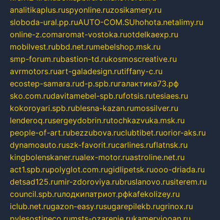
analitikaplus.ru
spyonline.ru
zosikamery.ru
sloboda-ural.pp.ru
AUTO-COM.SU
hohota.net
alimy.ru
online-z.com
aromat-vostoka.ru
otdelkaexp.ru
mobilvest.ru
bbd.net.ru
mebelshop.msk.ru
smp-forum.ru
bastion-td.ru
kosmoscreative.ru
avrmotors.ru
art-galadesign.ru
tiffany-c.ru
ecostep-samara.ru
d-p.spb.ru
галактика73.рф
sko.com.ru
davitamebel-spb.ru
fotsis.ru
tesiaes.ru
kokoroyari.spb.ru
blesna-kazan.ru
mossilver.ru
lenderoq.ru
sergeydobrin.ru
tochkazvuka.msk.ru
people-of-art.ru
bezzubova.ru
clubtibet.ru
orior-aks.ru
dynamoauto.ru
szk-favorit.ru
carlines.ru
flatnsk.ru
kingbolenskaner.ru
alex-motor.ru
astroline.net.ru
act1.spb.ru
polyglot.com.ru
gidlipetsk.ru
ooo-driada.ru
detsad125.ru
mir-zdoroviya.ru
bruslanovo.ru
siterem.ru
council.spb.ru
лодкипатриот.рф
kafekolizey.ru
iclub.net.ru
gazon-easy.ru
sugarepilekb.ru
grinox.ru
pylesostineco.ru
msts-ozarenie.ru
kameryjooan.ru