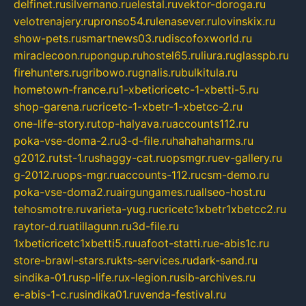
delfinet.ru
silvernano.ru
elestal.ru
vektor-doroga.ru
velotrenajery.ru
pronso54.ru
lenasever.ru
lovinskix.ru
show-pets.ru
smartnews03.ru
discofoxworld.ru
miraclecoon.ru
pongup.ru
hostel65.ru
liura.ru
glasspb.ru
firehunters.ru
gribowo.ru
gnalis.ru
bulkitula.ru
hometown-france.ru
1-xbeticricetc-1-xbetti-5.ru
shop-garena.ru
cricetc-1-xbetr-1-xbetcc-2.ru
one-life-story.ru
top-halyava.ru
accounts112.ru
poka-vse-doma-2.ru
3-d-file.ru
hahahaharms.ru
g2012.ru
tst-1.ru
shaggy-cat.ru
opsmgr.ru
ev-gallery.ru
g-2012.ru
ops-mgr.ru
accounts-112.ru
csm-demo.ru
poka-vse-doma2.ru
airgungames.ru
allseo-host.ru
tehosmotre.ru
varieta-yug.ru
cricetc1xbetr1xbetcc2.ru
raytor-d.ru
atillagunn.ru
3d-file.ru
1xbeticricetc1xbetti5.ru
uafoot-statti.ru
e-abis1c.ru
store-brawl-stars.ru
kts-services.ru
dark-sand.ru
sindika-01.ru
sp-life.ru
x-legion.ru
sib-archives.ru
e-abis-1-c.ru
sindika01.ru
venda-festival.ru