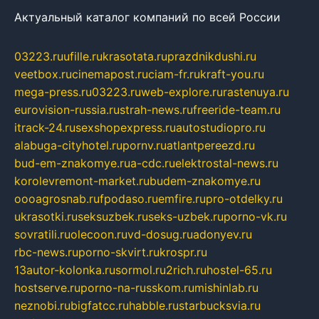
Актуальный каталог компаний по всей России
03223.ru
ufille.ru
krasotata.ru
prazdnikdushi.ru
veetbox.ru
cinemapost.ru
ciam-fr.ru
kraft-you.ru
mega-press.ru
03223.ru
web-explore.ru
rastenuya.ru
eurovision-russia.ru
strah-news.ru
freeride-team.ru
itrack-24.ru
sexshopexpress.ru
autostudiopro.ru
alabuga-cityhotel.ru
pornv.ru
atlantpereezd.ru
bud-em-znakomye.ru
a-cdc.ru
elektrostal-news.ru
korolevremont-market.ru
budem-znakomye.ru
oooagrosnab.ru
fpodaso.ru
emfire.ru
pro-otdelky.ru
ukrasotki.ru
seksuzbek.ru
seks-uzbek.ru
porno-vk.ru
sovratili.ru
olecoon.ru
vd-dosug.ru
adonyev.ru
rbc-news.ru
porno-skvirt.ru
krospr.ru
13autor-kolonka.ru
sormol.ru
2rich.ru
hostel-65.ru
hostserve.ru
porno-na-russkom.ru
mishinlab.ru
neznobi.ru
bigfatcc.ru
habble.ru
starbucksvia.ru