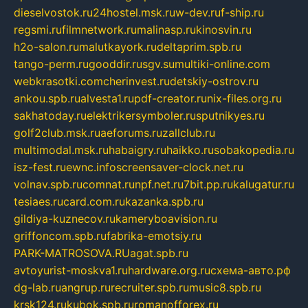
dieselvostok.ru
24hostel.msk.ru
w-dev.ru
f-ship.ru
regsmi.ru
filmnetwork.ru
malinasp.ru
kinosvin.ru
h2o-salon.ru
malutkayork.ru
deltaprim.spb.ru
tango-perm.ru
gooddir.ru
sgv.su
multiki-online.com
webkrasotki.com
cherinvest.ru
detskiy-ostrov.ru
ankou.spb.ru
alvesta1.ru
pdf-creator.ru
nix-files.org.ru
sakhatoday.ru
elektrikersymboler.ru
sputnikyes.ru
golf2club.msk.ru
aeforums.ru
zallclub.ru
multimodal.msk.ru
habaigry.ru
haikko.ru
sobakopedia.ru
isz-fest.ru
ewnc.info
screensaver-clock.net.ru
volnav.spb.ru
comnat.ru
npf.net.ru
7bit.pp.ru
kalugatur.ru
tesiaes.ru
card.com.ru
kazanka.spb.ru
gildiya-kuznecov.ru
kameryboavision.ru
griffoncom.spb.ru
fabrika-emotsiy.ru
PARK-MATROSOVA.RU
agat.spb.ru
avtoyurist-moskva1.ru
hardware.org.ru
схема-авто.рф
dg-lab.ru
angrup.ru
recruiter.spb.ru
music8.spb.ru
krsk124.ru
kubok.spb.ru
romanofforex.ru