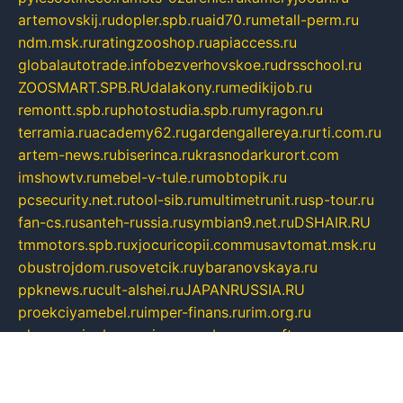
artemovskij.ru
dopler.spb.ru
aid70.ru
metall-perm.ru
ndm.msk.ru
ratingzooshop.ru
apiaccess.ru
globalautotrade.info
bezverhovskoe.ru
drsschool.ru
ZOOSMART.SPB.RU
dalakony.ru
medikijob.ru
remontt.spb.ru
photostudia.spb.ru
myragon.ru
terramia.ru
academy62.ru
gardengallereya.ru
rti.com.ru
artem-news.ru
biserinca.ru
krasnodarkurort.com
imshowtv.ru
mebel-v-tule.ru
mobtopik.ru
pcsecurity.net.ru
tool-sib.ru
multimetrunit.ru
sp-tour.ru
fan-cs.ru
santeh-russia.ru
symbian9.net.ru
DSHAIR.RU
tmmotors.spb.ru
xjocuricopii.com
musavtomat.msk.ru
obustrojdom.ru
sovetcik.ru
ybaranovskaya.ru
ppknews.ru
cult-alshei.ru
JAPANRUSSIA.RU
proekciyamebel.ru
imper-finans.ru
rim.org.ru
glamourai.ru
brassminus.ru
zabor-pro.ru
ftn.pp.ru
dorogoe58.ru
laimengpacker.ru
kuzova-zapchasti.ru
sageerp.ru
taxodrom.ru
dsrazvitie.ru
hardcity.net.ru
ratinghomegames.ru
topservice25.ru
gubernyan.ru