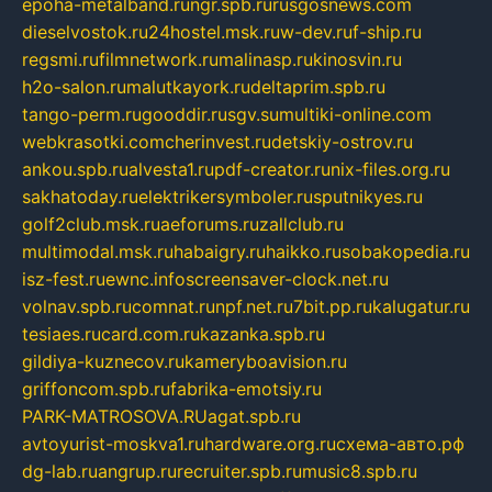
epoha-metalband.ru
ngr.spb.ru
rusgosnews.com
dieselvostok.ru
24hostel.msk.ru
w-dev.ru
f-ship.ru
regsmi.ru
filmnetwork.ru
malinasp.ru
kinosvin.ru
h2o-salon.ru
malutkayork.ru
deltaprim.spb.ru
tango-perm.ru
gooddir.ru
sgv.su
multiki-online.com
webkrasotki.com
cherinvest.ru
detskiy-ostrov.ru
ankou.spb.ru
alvesta1.ru
pdf-creator.ru
nix-files.org.ru
sakhatoday.ru
elektrikersymboler.ru
sputnikyes.ru
golf2club.msk.ru
aeforums.ru
zallclub.ru
multimodal.msk.ru
habaigry.ru
haikko.ru
sobakopedia.ru
isz-fest.ru
ewnc.info
screensaver-clock.net.ru
volnav.spb.ru
comnat.ru
npf.net.ru
7bit.pp.ru
kalugatur.ru
tesiaes.ru
card.com.ru
kazanka.spb.ru
gildiya-kuznecov.ru
kameryboavision.ru
griffoncom.spb.ru
fabrika-emotsiy.ru
PARK-MATROSOVA.RU
agat.spb.ru
avtoyurist-moskva1.ru
hardware.org.ru
схема-авто.рф
dg-lab.ru
angrup.ru
recruiter.spb.ru
music8.spb.ru