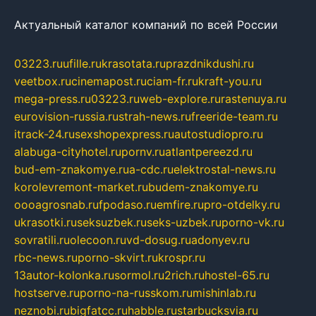
Актуальный каталог компаний по всей России
03223.ru
ufille.ru
krasotata.ru
prazdnikdushi.ru
veetbox.ru
cinemapost.ru
ciam-fr.ru
kraft-you.ru
mega-press.ru
03223.ru
web-explore.ru
rastenuya.ru
eurovision-russia.ru
strah-news.ru
freeride-team.ru
itrack-24.ru
sexshopexpress.ru
autostudiopro.ru
alabuga-cityhotel.ru
pornv.ru
atlantpereezd.ru
bud-em-znakomye.ru
a-cdc.ru
elektrostal-news.ru
korolevremont-market.ru
budem-znakomye.ru
oooagrosnab.ru
fpodaso.ru
emfire.ru
pro-otdelky.ru
ukrasotki.ru
seksuzbek.ru
seks-uzbek.ru
porno-vk.ru
sovratili.ru
olecoon.ru
vd-dosug.ru
adonyev.ru
rbc-news.ru
porno-skvirt.ru
krospr.ru
13autor-kolonka.ru
sormol.ru
2rich.ru
hostel-65.ru
hostserve.ru
porno-na-russkom.ru
mishinlab.ru
neznobi.ru
bigfatcc.ru
habble.ru
starbucksvia.ru