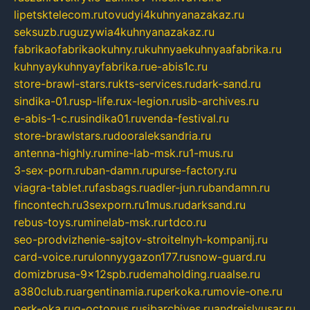
lipetsktelecom.ru
tovudyi4kuhnyanazakaz.ru
seksuzb.ru
guzywia4kuhnyanazakaz.ru
fabrikaofabrikaokuhny.ru
kuhnyaekuhnyaafabrika.ru
kuhnyaykuhnyayfabrika.ru
e-abis1c.ru
store-brawl-stars.ru
kts-services.ru
dark-sand.ru
sindika-01.ru
sp-life.ru
x-legion.ru
sib-archives.ru
e-abis-1-c.ru
sindika01.ru
venda-festival.ru
store-brawlstars.ru
dooraleksandria.ru
antenna-highly.ru
mine-lab-msk.ru
1-mus.ru
3-sex-porn.ru
ban-damn.ru
purse-factory.ru
viagra-tablet.ru
fasbags.ru
adler-jun.ru
bandamn.ru
fincontech.ru
3sexporn.ru
1mus.ru
darksand.ru
rebus-toys.ru
minelab-msk.ru
rtdco.ru
seo-prodvizhenie-sajtov-stroitelnyh-kompanij.ru
card-voice.ru
rulonnyygazon177.ru
snow-guard.ru
domizbrusa-9x12spb.ru
demaholding.ru
aalse.ru
a380club.ru
argentinamia.ru
perkoka.ru
movie-one.ru
perk-oka.ru
g-octopus.ru
sibarchives.ru
andreislyusar.ru