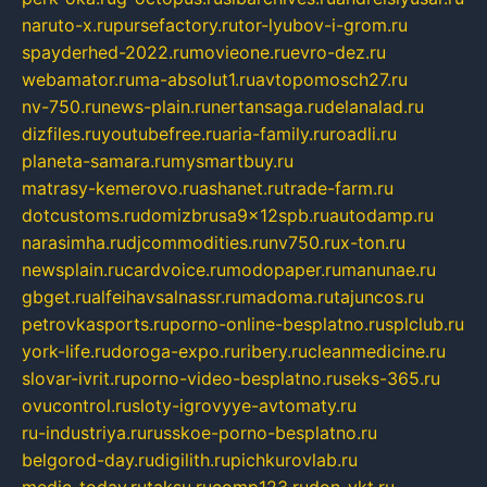
naruto-x.ru
pursefactory.ru
tor-lyubov-i-grom.ru
spayderhed-2022.ru
movieone.ru
evro-dez.ru
webamator.ru
ma-absolut1.ru
avtopomosch27.ru
nv-750.ru
news-plain.ru
nertansaga.ru
delanalad.ru
dizfiles.ru
youtubefree.ru
aria-family.ru
roadli.ru
planeta-samara.ru
mysmartbuy.ru
matrasy-kemerovo.ru
ashanet.ru
trade-farm.ru
dotcustoms.ru
domizbrusa9x12spb.ru
autodamp.ru
narasimha.ru
djcommodities.ru
nv750.ru
x-ton.ru
newsplain.ru
cardvoice.ru
modopaper.ru
manunae.ru
gbget.ru
alfeihavsalnassr.ru
madoma.ru
tajuncos.ru
petrovkasports.ru
porno-online-besplatno.ru
splclub.ru
york-life.ru
doroga-expo.ru
ribery.ru
cleanmedicine.ru
slovar-ivrit.ru
porno-video-besplatno.ru
seks-365.ru
ovucontrol.ru
sloty-igrovyye-avtomaty.ru
ru-industriya.ru
russkoe-porno-besplatno.ru
belgorod-day.ru
digilith.ru
pichkurovlab.ru
medic-today.ru
taksu.ru
comp123.ru
don-ykt.ru