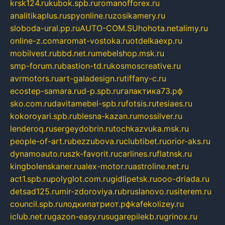
krsk124.ru
kubok.spb.ru
romanofforex.ru
analitikaplus.ru
spyonline.ru
zosikamery.ru
sloboda-ural.pp.ru
AUTO-COM.SU
hohota.net
alimy.ru
online-z.com
aromat-vostoka.ru
otdelkaexp.ru
mobilvest.ru
bbd.net.ru
mebelshop.msk.ru
smp-forum.ru
bastion-td.ru
kosmoscreative.ru
avrmotors.ru
art-galadesign.ru
tiffany-c.ru
ecostep-samara.ru
d-p.spb.ru
галактика73.рф
sko.com.ru
davitamebel-spb.ru
fotsis.ru
tesiaes.ru
kokoroyari.spb.ru
blesna-kazan.ru
mossilver.ru
lenderoq.ru
sergeydobrin.ru
tochkazvuka.msk.ru
people-of-art.ru
bezzubova.ru
clubtibet.ru
orior-aks.ru
dynamoauto.ru
szk-favorit.ru
carlines.ru
flatnsk.ru
kingbolenskaner.ru
alex-motor.ru
astroline.net.ru
act1.spb.ru
polyglot.com.ru
gidlipetsk.ru
ooo-driada.ru
detsad125.ru
mir-zdoroviya.ru
bruslanovo.ru
siterem.ru
council.spb.ru
лодкипатриот.рф
kafekolizey.ru
iclub.net.ru
gazon-easy.ru
sugarepilekb.ru
grinox.ru