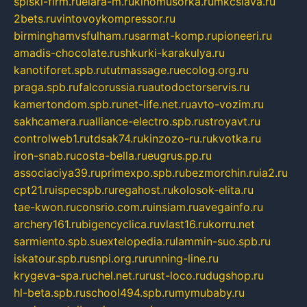
spiski-firm.ru
elara-m.ru
kinomusorka.ru
mkcslava.ru
2bets.ru
vintovoykompressor.ru
birminghamvsfulham.ru
sarmat-komp.ru
pioneeri.ru
amadis-chocolate.ru
shkurki-karakulya.ru
kanotiforet.spb.ru
tutmassage.ru
ecolog.org.ru
praga.spb.ru
falcorussia.ru
autodoctorservis.ru
kamertondom.spb.ru
net-life.net.ru
avto-vozim.ru
sakhcamera.ru
alliance-electro.spb.ru
stroyavt.ru
controlweb1.ru
tdsak74.ru
kinzozo-ru.ru
kvotka.ru
iron-snab.ru
costa-bella.ru
eugrus.pp.ru
associaciya39.ru
primexpo.spb.ru
bezmorchin.ru
ia2.ru
cpt21.ru
ispecspb.ru
regahost.ru
kolosok-elita.ru
tae-kwon.ru
consrio.com.ru
insiam.ru
avegainfo.ru
archery161.ru
bigencyclica.ru
vlast16.ru
korru.net
sarmiento.spb.su
extelopedia.ru
lammin-suo.spb.ru
iskatour.spb.ru
snpi.org.ru
running-line.ru
krygeva-spa.ru
chel.net.ru
rust-loco.ru
dugshop.ru
hl-beta.spb.ru
school494.spb.ru
mymubaby.ru