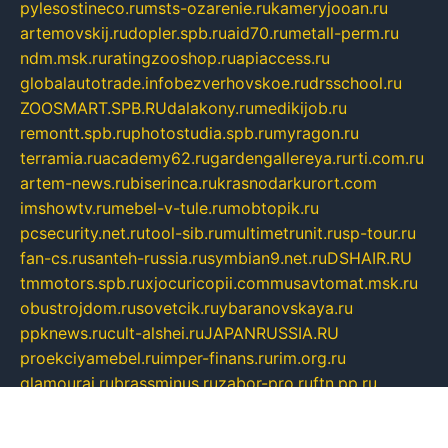
pylesostineco.ru
msts-ozarenie.ru
kameryjooan.ru
artemovskij.ru
dopler.spb.ru
aid70.ru
metall-perm.ru
ndm.msk.ru
ratingzooshop.ru
apiaccess.ru
globalautotrade.info
bezverhovskoe.ru
drsschool.ru
ZOOSMART.SPB.RU
dalakony.ru
medikijob.ru
remontt.spb.ru
photostudia.spb.ru
myragon.ru
terramia.ru
academy62.ru
gardengallereya.ru
rti.com.ru
artem-news.ru
biserinca.ru
krasnodarkurort.com
imshowtv.ru
mebel-v-tule.ru
mobtopik.ru
pcsecurity.net.ru
tool-sib.ru
multimetrunit.ru
sp-tour.ru
fan-cs.ru
santeh-russia.ru
symbian9.net.ru
DSHAIR.RU
tmmotors.spb.ru
xjocuricopii.com
musavtomat.msk.ru
obustrojdom.ru
sovetcik.ru
ybaranovskaya.ru
ppknews.ru
cult-alshei.ru
JAPANRUSSIA.RU
proekciyamebel.ru
imper-finans.ru
rim.org.ru
glamourai.ru
brassminus.ru
zabor-pro.ru
ftn.pp.ru
dorogoe58.ru
laimengpacker.ru
kuzova-zapchasti.ru
sageerp.ru
taxodrom.ru
dsrazvitie.ru
hardcity.net.ru