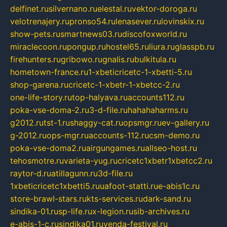
delfinet.ru
silvernano.ru
elestal.ru
vektor-doroga.ru
velotrenajery.ru
pronso54.ru
lenasever.ru
lovinskix.ru
show-pets.ru
smartnews03.ru
discofoxworld.ru
miraclecoon.ru
pongup.ru
hostel65.ru
liura.ru
glasspb.ru
firehunters.ru
gribowo.ru
gnalis.ru
bulkitula.ru
hometown-france.ru
1-xbeticricetc-1-xbetti-5.ru
shop-garena.ru
cricetc-1-xbetr-1-xbetcc-2.ru
one-life-story.ru
top-halyava.ru
accounts112.ru
poka-vse-doma-2.ru
3-d-file.ru
hahahaharms.ru
g2012.ru
tst-1.ru
shaggy-cat.ru
opsmgr.ru
ev-gallery.ru
g-2012.ru
ops-mgr.ru
accounts-112.ru
csm-demo.ru
poka-vse-doma2.ru
airgungames.ru
allseo-host.ru
tehosmotre.ru
varieta-yug.ru
cricetc1xbetr1xbetcc2.ru
raytor-d.ru
atillagunn.ru
3d-file.ru
1xbeticricetc1xbetti5.ru
uafoot-statti.ru
e-abis1c.ru
store-brawl-stars.ru
kts-services.ru
dark-sand.ru
sindika-01.ru
sp-life.ru
x-legion.ru
sib-archives.ru
e-abis-1-c.ru
sindika01.ru
venda-festival.ru