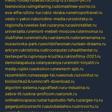
teensvoice.ru
imgsharing.ru
domashnee-porno.ru
eva-elfie.ru
foto-tur.ru
biz-doska.ru
metropoltravel.ru
veslo-i-yakor.ru
borodino-media.ru
rostotsky.ru
regionufa.ru
weiss-bet.ru
zaryna.ru
casinotablet.ru
universalia.ru
remont-mebeli-moscow.ru
termomur.ru
clubfisher.ru
remstirufa.ru
erdamchi.ru
doramamama.ru
muraviovka-park.ru
worldofwoman.ru
clean-dreams.ru
arkrym.ru
kristinita.ru
dircomputer.ru
healthenter.ru
textexperts.ru
pivnaya-kruzhka.ru
kinofilmy-2021.ru
demolalapaluza.ru
tanyavanya.ru
remstir-tolyatti.ru
msdip.ru
jdol.ru
sokolovr.ru
newtech-spb.ru
rezemkleim.ru
massage-tai.ru
seonub.ru
zvonitut.ru
biolisichka24.ru
mncraft-download.ru
algoritm-sistema.ru
godflesh.ru
ru-industria.ru
zebra-tlt.ru
okna-proficom.ru
erynok.ru
onlinekinospace.ru
startupstudio-fefu.ru
zarges-ru.ru
gegenjustizunrecht.ru
autobalashov.ru
utrovortu.ru