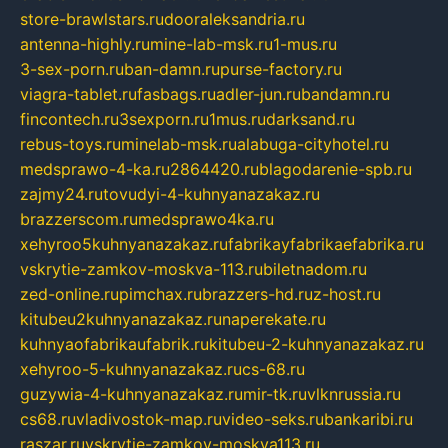
store-brawlstars.ru
dooraleksandria.ru
antenna-highly.ru
mine-lab-msk.ru
1-mus.ru
3-sex-porn.ru
ban-damn.ru
purse-factory.ru
viagra-tablet.ru
fasbags.ru
adler-jun.ru
bandamn.ru
fincontech.ru
3sexporn.ru
1mus.ru
darksand.ru
rebus-toys.ru
minelab-msk.ru
alabuga-cityhotel.ru
medsprawo-4-ka.ru
2864420.ru
blagodarenie-spb.ru
zajmy24.ru
tovudyi-4-kuhnyanazakaz.ru
brazzerscom.ru
medsprawo4ka.ru
xehyroo5kuhnyanazakaz.ru
fabrikayfabrikaefabrika.ru
vskrytie-zamkov-moskva-113.ru
biletnadom.ru
zed-online.ru
pimchax.ru
brazzers-hd.ru
z-host.ru
kitubeu2kuhnyanazakaz.ru
naperekate.ru
kuhnyaofabrikaufabrik.ru
kitubeu-2-kuhnyanazakaz.ru
xehyroo-5-kuhnyanazakaz.ru
cs-68.ru
guzywia-4-kuhnyanazakaz.ru
mir-tk.ru
vlknrussia.ru
cs68.ru
vladivostok-map.ru
video-seks.ru
bankaribi.ru
raszar.ru
vskrytie-zamkov-moskva113.ru