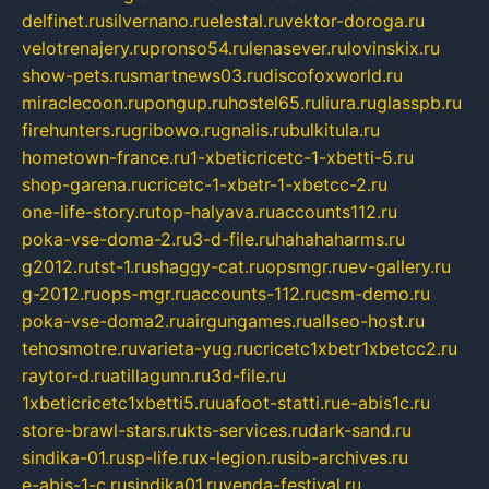
delfinet.ru
silvernano.ru
elestal.ru
vektor-doroga.ru
velotrenajery.ru
pronso54.ru
lenasever.ru
lovinskix.ru
show-pets.ru
smartnews03.ru
discofoxworld.ru
miraclecoon.ru
pongup.ru
hostel65.ru
liura.ru
glasspb.ru
firehunters.ru
gribowo.ru
gnalis.ru
bulkitula.ru
hometown-france.ru
1-xbeticricetc-1-xbetti-5.ru
shop-garena.ru
cricetc-1-xbetr-1-xbetcc-2.ru
one-life-story.ru
top-halyava.ru
accounts112.ru
poka-vse-doma-2.ru
3-d-file.ru
hahahaharms.ru
g2012.ru
tst-1.ru
shaggy-cat.ru
opsmgr.ru
ev-gallery.ru
g-2012.ru
ops-mgr.ru
accounts-112.ru
csm-demo.ru
poka-vse-doma2.ru
airgungames.ru
allseo-host.ru
tehosmotre.ru
varieta-yug.ru
cricetc1xbetr1xbetcc2.ru
raytor-d.ru
atillagunn.ru
3d-file.ru
1xbeticricetc1xbetti5.ru
uafoot-statti.ru
e-abis1c.ru
store-brawl-stars.ru
kts-services.ru
dark-sand.ru
sindika-01.ru
sp-life.ru
x-legion.ru
sib-archives.ru
e-abis-1-c.ru
sindika01.ru
venda-festival.ru