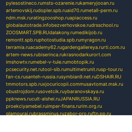
pylesostineco.ru
msts-ozarenie.ru
kameryjooan.ru
artemovskij.ru
dopler.spb.ru
aid70.ru
metall-perm.ru
ndm.msk.ru
ratingzooshop.ru
apiaccess.ru
globalautotrade.info
bezverhovskoe.ru
drsschool.ru
ZOOSMART.SPB.RU
dalakony.ru
medikijob.ru
remontt.spb.ru
photostudia.spb.ru
myragon.ru
terramia.ru
academy62.ru
gardengallereya.ru
rti.com.ru
artem-news.ru
biserinca.ru
krasnodarkurort.com
imshowtv.ru
mebel-v-tule.ru
mobtopik.ru
pcsecurity.net.ru
tool-sib.ru
multimetrunit.ru
sp-tour.ru
fan-cs.ru
santeh-russia.ru
symbian9.net.ru
DSHAIR.RU
tmmotors.spb.ru
xjocuricopii.com
musavtomat.msk.ru
obustrojdom.ru
sovetcik.ru
ybaranovskaya.ru
ppknews.ru
cult-alshei.ru
JAPANRUSSIA.RU
proekciyamebel.ru
imper-finans.ru
rim.org.ru
glamourai.ru
brassminus.ru
zabor-pro.ru
ftn.pp.ru
dorogoe58.ru
laimengpacker.ru
kuzova-zapchasti.ru
sageerp.ru
taxodrom.ru
dsrazvitie.ru
hardcity.net.ru