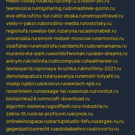
medic-today.ru
taksu.ru
comp123.ru
don-ykt.ru
teensvoice.ru
imgsharing.ru
domashnee-porno.ru
eva-elfie.ru
foto-tur.ru
biz-doska.ru
metropoltravel.ru
veslo-i-yakor.ru
borodino-media.ru
rostotsky.ru
regionufa.ru
weiss-bet.ru
zaryna.ru
casinotablet.ru
universalia.ru
remont-mebeli-moscow.ru
termomur.ru
clubfisher.ru
remstirufa.ru
erdamchi.ru
doramamama.ru
muraviovka-park.ru
worldofwoman.ru
clean-dreams.ru
arkrym.ru
kristinita.ru
dircomputer.ru
healthenter.ru
textexperts.ru
pivnaya-kruzhka.ru
kinofilmy-2021.ru
demolalapaluza.ru
tanyavanya.ru
remstir-tolyatti.ru
msdip.ru
jdol.ru
sokolovr.ru
newtech-spb.ru
rezemkleim.ru
massage-tai.ru
seonub.ru
zvonitut.ru
biolisichka24.ru
mncraft-download.ru
algoritm-sistema.ru
godflesh.ru
ru-industria.ru
zebra-tlt.ru
okna-proficom.ru
erynok.ru
onlinekinospace.ru
startupstudio-fefu.ru
zarges-ru.ru
gegenjustizunrecht.ru
autobalashov.ru
utrovortu.ru