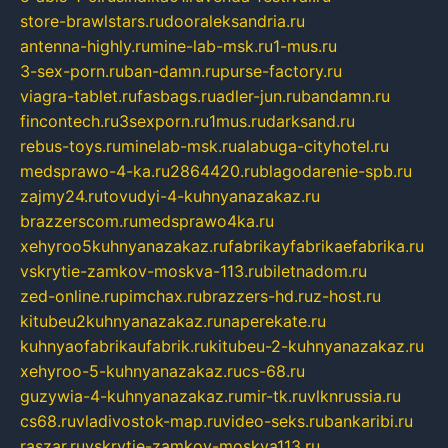
store-brawlstars.ru
dooraleksandria.ru
antenna-highly.ru
mine-lab-msk.ru
1-mus.ru
3-sex-porn.ru
ban-damn.ru
purse-factory.ru
viagra-tablet.ru
fasbags.ru
adler-jun.ru
bandamn.ru
fincontech.ru
3sexporn.ru
1mus.ru
darksand.ru
rebus-toys.ru
minelab-msk.ru
alabuga-cityhotel.ru
medsprawo-4-ka.ru
2864420.ru
blagodarenie-spb.ru
zajmy24.ru
tovudyi-4-kuhnyanazakaz.ru
brazzerscom.ru
medsprawo4ka.ru
xehyroo5kuhnyanazakaz.ru
fabrikayfabrikaefabrika.ru
vskrytie-zamkov-moskva-113.ru
biletnadom.ru
zed-online.ru
pimchax.ru
brazzers-hd.ru
z-host.ru
kitubeu2kuhnyanazakaz.ru
naperekate.ru
kuhnyaofabrikaufabrik.ru
kitubeu-2-kuhnyanazakaz.ru
xehyroo-5-kuhnyanazakaz.ru
cs-68.ru
guzywia-4-kuhnyanazakaz.ru
mir-tk.ru
vlknrussia.ru
cs68.ru
vladivostok-map.ru
video-seks.ru
bankaribi.ru
raszar.ru
vskrytie-zamkov-moskva113.ru