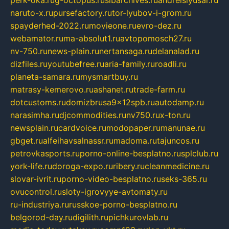
perk-oka.ru
g-octopus.ru
sibarchives.ru
andreislyusar.ru
naruto-x.ru
pursefactory.ru
tor-lyubov-i-grom.ru
spayderhed-2022.ru
movieone.ru
evro-dez.ru
webamator.ru
ma-absolut1.ru
avtopomosch27.ru
nv-750.ru
news-plain.ru
nertansaga.ru
delanalad.ru
dizfiles.ru
youtubefree.ru
aria-family.ru
roadli.ru
planeta-samara.ru
mysmartbuy.ru
matrasy-kemerovo.ru
ashanet.ru
trade-farm.ru
dotcustoms.ru
domizbrusa9x12spb.ru
autodamp.ru
narasimha.ru
djcommodities.ru
nv750.ru
x-ton.ru
newsplain.ru
cardvoice.ru
modopaper.ru
manunae.ru
gbget.ru
alfeihavsalnassr.ru
madoma.ru
tajuncos.ru
petrovkasports.ru
porno-online-besplatno.ru
splclub.ru
york-life.ru
doroga-expo.ru
ribery.ru
cleanmedicine.ru
slovar-ivrit.ru
porno-video-besplatno.ru
seks-365.ru
ovucontrol.ru
sloty-igrovyye-avtomaty.ru
ru-industriya.ru
russkoe-porno-besplatno.ru
belgorod-day.ru
digilith.ru
pichkurovlab.ru