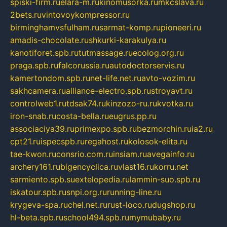
spiski-firm.ru
elara-m.ru
kinomusorka.ru
mkcslava.ru
2bets.ru
vintovoykompressor.ru
birminghamvsfulham.ru
sarmat-komp.ru
pioneeri.ru
amadis-chocolate.ru
shkurki-karakulya.ru
kanotiforet.spb.ru
tutmassage.ru
ecolog.org.ru
praga.spb.ru
falcorussia.ru
autodoctorservis.ru
kamertondom.spb.ru
net-life.net.ru
avto-vozim.ru
sakhcamera.ru
alliance-electro.spb.ru
stroyavt.ru
controlweb1.ru
tdsak74.ru
kinzozo-ru.ru
kvotka.ru
iron-snab.ru
costa-bella.ru
eugrus.pp.ru
associaciya39.ru
primexpo.spb.ru
bezmorchin.ru
ia2.ru
cpt21.ru
ispecspb.ru
regahost.ru
kolosok-elita.ru
tae-kwon.ru
consrio.com.ru
insiam.ru
avegainfo.ru
archery161.ru
bigencyclica.ru
vlast16.ru
korru.net
sarmiento.spb.su
extelopedia.ru
lammin-suo.spb.ru
iskatour.spb.ru
snpi.org.ru
running-line.ru
krygeva-spa.ru
chel.net.ru
rust-loco.ru
dugshop.ru
hl-beta.spb.ru
school494.spb.ru
mymubaby.ru