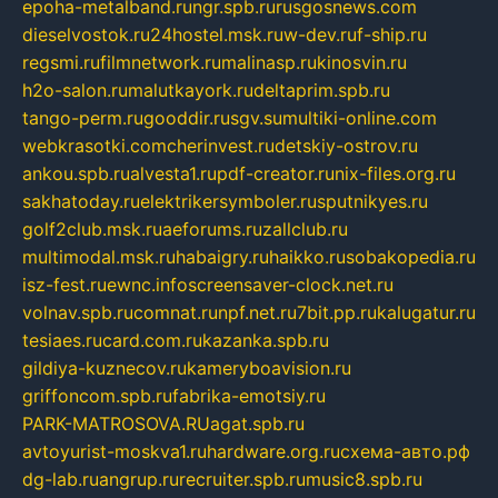
epoha-metalband.ru
ngr.spb.ru
rusgosnews.com
dieselvostok.ru
24hostel.msk.ru
w-dev.ru
f-ship.ru
regsmi.ru
filmnetwork.ru
malinasp.ru
kinosvin.ru
h2o-salon.ru
malutkayork.ru
deltaprim.spb.ru
tango-perm.ru
gooddir.ru
sgv.su
multiki-online.com
webkrasotki.com
cherinvest.ru
detskiy-ostrov.ru
ankou.spb.ru
alvesta1.ru
pdf-creator.ru
nix-files.org.ru
sakhatoday.ru
elektrikersymboler.ru
sputnikyes.ru
golf2club.msk.ru
aeforums.ru
zallclub.ru
multimodal.msk.ru
habaigry.ru
haikko.ru
sobakopedia.ru
isz-fest.ru
ewnc.info
screensaver-clock.net.ru
volnav.spb.ru
comnat.ru
npf.net.ru
7bit.pp.ru
kalugatur.ru
tesiaes.ru
card.com.ru
kazanka.spb.ru
gildiya-kuznecov.ru
kameryboavision.ru
griffoncom.spb.ru
fabrika-emotsiy.ru
PARK-MATROSOVA.RU
agat.spb.ru
avtoyurist-moskva1.ru
hardware.org.ru
схема-авто.рф
dg-lab.ru
angrup.ru
recruiter.spb.ru
music8.spb.ru