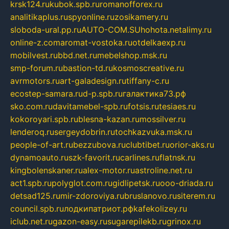
krsk124.ru
kubok.spb.ru
romanofforex.ru
analitikaplus.ru
spyonline.ru
zosikamery.ru
sloboda-ural.pp.ru
AUTO-COM.SU
hohota.net
alimy.ru
online-z.com
aromat-vostoka.ru
otdelkaexp.ru
mobilvest.ru
bbd.net.ru
mebelshop.msk.ru
smp-forum.ru
bastion-td.ru
kosmoscreative.ru
avrmotors.ru
art-galadesign.ru
tiffany-c.ru
ecostep-samara.ru
d-p.spb.ru
галактика73.рф
sko.com.ru
davitamebel-spb.ru
fotsis.ru
tesiaes.ru
kokoroyari.spb.ru
blesna-kazan.ru
mossilver.ru
lenderoq.ru
sergeydobrin.ru
tochkazvuka.msk.ru
people-of-art.ru
bezzubova.ru
clubtibet.ru
orior-aks.ru
dynamoauto.ru
szk-favorit.ru
carlines.ru
flatnsk.ru
kingbolenskaner.ru
alex-motor.ru
astroline.net.ru
act1.spb.ru
polyglot.com.ru
gidlipetsk.ru
ooo-driada.ru
detsad125.ru
mir-zdoroviya.ru
bruslanovo.ru
siterem.ru
council.spb.ru
лодкипатриот.рф
kafekolizey.ru
iclub.net.ru
gazon-easy.ru
sugarepilekb.ru
grinox.ru