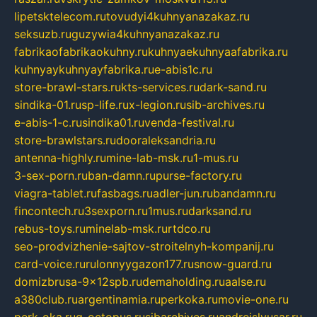
lipetsktelecom.ru
tovudyi4kuhnyanazakaz.ru
seksuzb.ru
guzywia4kuhnyanazakaz.ru
fabrikaofabrikaokuhny.ru
kuhnyaekuhnyaafabrika.ru
kuhnyaykuhnyayfabrika.ru
e-abis1c.ru
store-brawl-stars.ru
kts-services.ru
dark-sand.ru
sindika-01.ru
sp-life.ru
x-legion.ru
sib-archives.ru
e-abis-1-c.ru
sindika01.ru
venda-festival.ru
store-brawlstars.ru
dooraleksandria.ru
antenna-highly.ru
mine-lab-msk.ru
1-mus.ru
3-sex-porn.ru
ban-damn.ru
purse-factory.ru
viagra-tablet.ru
fasbags.ru
adler-jun.ru
bandamn.ru
fincontech.ru
3sexporn.ru
1mus.ru
darksand.ru
rebus-toys.ru
minelab-msk.ru
rtdco.ru
seo-prodvizhenie-sajtov-stroitelnyh-kompanij.ru
card-voice.ru
rulonnyygazon177.ru
snow-guard.ru
domizbrusa-9x12spb.ru
demaholding.ru
aalse.ru
a380club.ru
argentinamia.ru
perkoka.ru
movie-one.ru