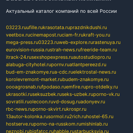
Актуальный каталог компаний по всей России
03223.ru
ufille.ru
krasotata.ru
prazdnikdushi.ru
veetbox.ru
cinemapost.ru
ciam-fr.ru
kraft-you.ru
mega-press.ru
03223.ru
web-explore.ru
rastenuya.ru
eurovision-russia.ru
strah-news.ru
freeride-team.ru
itrack-24.ru
sexshopexpress.ru
autostudiopro.ru
alabuga-cityhotel.ru
pornv.ru
atlantpereezd.ru
bud-em-znakomye.ru
a-cdc.ru
elektrostal-news.ru
korolevremont-market.ru
budem-znakomye.ru
oooagrosnab.ru
fpodaso.ru
emfire.ru
pro-otdelky.ru
ukrasotki.ru
seksuzbek.ru
seks-uzbek.ru
porno-vk.ru
sovratili.ru
olecoon.ru
vd-dosug.ru
adonyev.ru
rbc-news.ru
porno-skvirt.ru
krospr.ru
13autor-kolonka.ru
sormol.ru
2rich.ru
hostel-65.ru
hostserve.ru
porno-na-russkom.ru
mishinlab.ru
neznobi.ru
bigfatcc.ru
habble.ru
starbucksvia.ru