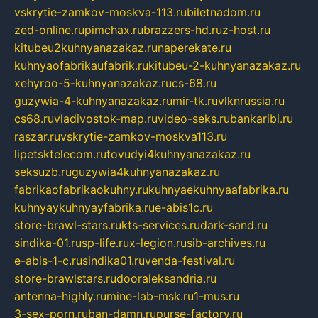
vskrytie-zamkov-moskva-113.ru
biletnadom.ru
zed-online.ru
pimchax.ru
brazzers-hd.ru
z-host.ru
kitubeu2kuhnyanazakaz.ru
naperekate.ru
kuhnyaofabrikaufabrik.ru
kitubeu-2-kuhnyanazakaz.ru
xehyroo-5-kuhnyanazakaz.ru
cs-68.ru
guzywia-4-kuhnyanazakaz.ru
mir-tk.ru
vlknrussia.ru
cs68.ru
vladivostok-map.ru
video-seks.ru
bankaribi.ru
raszar.ru
vskrytie-zamkov-moskva113.ru
lipetsktelecom.ru
tovudyi4kuhnyanazakaz.ru
seksuzb.ru
guzywia4kuhnyanazakaz.ru
fabrikaofabrikaokuhny.ru
kuhnyaekuhnyaafabrika.ru
kuhnyaykuhnyayfabrika.ru
e-abis1c.ru
store-brawl-stars.ru
kts-services.ru
dark-sand.ru
sindika-01.ru
sp-life.ru
x-legion.ru
sib-archives.ru
e-abis-1-c.ru
sindika01.ru
venda-festival.ru
store-brawlstars.ru
dooraleksandria.ru
antenna-highly.ru
mine-lab-msk.ru
1-mus.ru
3-sex-porn.ru
ban-damn.ru
purse-factory.ru