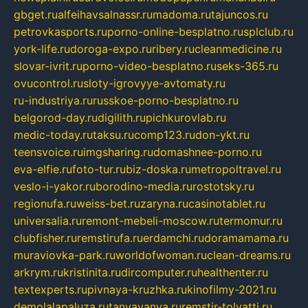
gbget.ru
alfeihavsalnassr.ru
madoma.ru
tajuncos.ru
petrovkasports.ru
porno-online-besplatno.ru
splclub.ru
york-life.ru
doroga-expo.ru
ribery.ru
cleanmedicine.ru
slovar-ivrit.ru
porno-video-besplatno.ru
seks-365.ru
ovucontrol.ru
sloty-igrovyye-avtomaty.ru
ru-industriya.ru
russkoe-porno-besplatno.ru
belgorod-day.ru
digilith.ru
pichkurovlab.ru
medic-today.ru
taksu.ru
comp123.ru
don-ykt.ru
teensvoice.ru
imgsharing.ru
domashnee-porno.ru
eva-elfie.ru
foto-tur.ru
biz-doska.ru
metropoltravel.ru
veslo-i-yakor.ru
borodino-media.ru
rostotsky.ru
regionufa.ru
weiss-bet.ru
zaryna.ru
casinotablet.ru
universalia.ru
remont-mebeli-moscow.ru
termomur.ru
clubfisher.ru
remstirufa.ru
erdamchi.ru
doramamama.ru
muraviovka-park.ru
worldofwoman.ru
clean-dreams.ru
arkrym.ru
kristinita.ru
dircomputer.ru
healthenter.ru
textexperts.ru
pivnaya-kruzhka.ru
kinofilmy-2021.ru
demolalapaluza.ru
tanyavanya.ru
remstir-tolyatti.ru