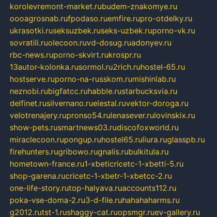
korolevremont-market.ru
budem-znakomye.ru
oooagrosnab.ru
fpodaso.ru
emfire.ru
pro-otdelky.ru
ukrasotki.ru
seksuzbek.ru
seks-uzbek.ru
porno-vk.ru
sovratili.ru
olecoon.ru
vd-dosug.ru
adonyev.ru
rbc-news.ru
porno-skvirt.ru
krospr.ru
13autor-kolonka.ru
sormol.ru
2rich.ru
hostel-65.ru
hostserve.ru
porno-na-russkom.ru
mishinlab.ru
neznobi.ru
bigfatcc.ru
habble.ru
starbucksvia.ru
delfinet.ru
silvernano.ru
elestal.ru
vektor-doroga.ru
velotrenajery.ru
pronso54.ru
lenasever.ru
lovinskix.ru
show-pets.ru
smartnews03.ru
discofoxworld.ru
miraclecoon.ru
pongup.ru
hostel65.ru
liura.ru
glasspb.ru
firehunters.ru
gribowo.ru
gnalis.ru
bulkitula.ru
hometown-france.ru
1-xbeticricetc-1-xbetti-5.ru
shop-garena.ru
cricetc-1-xbetr-1-xbetcc-2.ru
one-life-story.ru
top-halyava.ru
accounts112.ru
poka-vse-doma-2.ru
3-d-file.ru
hahahaharms.ru
g2012.ru
tst-1.ru
shaggy-cat.ru
opsmgr.ru
ev-gallery.ru