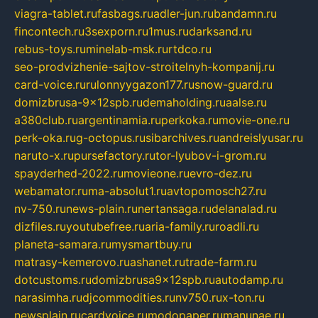
viagra-tablet.ru
fasbags.ru
adler-jun.ru
bandamn.ru
fincontech.ru
3sexporn.ru
1mus.ru
darksand.ru
rebus-toys.ru
minelab-msk.ru
rtdco.ru
seo-prodvizhenie-sajtov-stroitelnyh-kompanij.ru
card-voice.ru
rulonnyygazon177.ru
snow-guard.ru
domizbrusa-9x12spb.ru
demaholding.ru
aalse.ru
a380club.ru
argentinamia.ru
perkoka.ru
movie-one.ru
perk-oka.ru
g-octopus.ru
sibarchives.ru
andreislyusar.ru
naruto-x.ru
pursefactory.ru
tor-lyubov-i-grom.ru
spayderhed-2022.ru
movieone.ru
evro-dez.ru
webamator.ru
ma-absolut1.ru
avtopomosch27.ru
nv-750.ru
news-plain.ru
nertansaga.ru
delanalad.ru
dizfiles.ru
youtubefree.ru
aria-family.ru
roadli.ru
planeta-samara.ru
mysmartbuy.ru
matrasy-kemerovo.ru
ashanet.ru
trade-farm.ru
dotcustoms.ru
domizbrusa9x12spb.ru
autodamp.ru
narasimha.ru
djcommodities.ru
nv750.ru
x-ton.ru
newsplain.ru
cardvoice.ru
modopaper.ru
manunae.ru