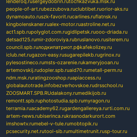
lenderoq.ru
sergeydobrin.ru
tochkazvuka.msk.ru
people-of-art.ru
bezzubova.ru
clubtibet.ru
orior-aks.ru
dynamoauto.ru
szk-favorit.ru
carlines.ru
flatnsk.ru
kingbolenskaner.ru
alex-motor.ru
astroline.net.ru
act1.spb.ru
polyglot.com.ru
gidlipetsk.ru
ooo-driada.ru
detsad125.ru
mir-zdoroviya.ru
bruslanovo.ru
siterem.ru
council.spb.ru
лодкипатриот.рф
kafekolizey.ru
iclub.net.ru
gazon-easy.ru
sugarepilekb.ru
grinox.ru
pylesostineco.ru
msts-ozarenie.ru
kameryjooan.ru
artemovskij.ru
dopler.spb.ru
aid70.ru
metall-perm.ru
ndm.msk.ru
ratingzooshop.ru
apiaccess.ru
globalautotrade.info
bezverhovskoe.ru
drsschool.ru
ZOOSMART.SPB.RU
dalakony.ru
medikijob.ru
remontt.spb.ru
photostudia.spb.ru
myragon.ru
terramia.ru
academy62.ru
gardengallereya.ru
rti.com.ru
artem-news.ru
biserinca.ru
krasnodarkurort.com
imshowtv.ru
mebel-v-tule.ru
mobtopik.ru
pcsecurity.net.ru
tool-sib.ru
multimetrunit.ru
sp-tour.ru