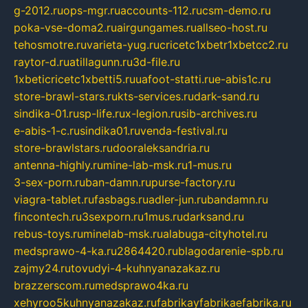
g-2012.ru
ops-mgr.ru
accounts-112.ru
csm-demo.ru
poka-vse-doma2.ru
airgungames.ru
allseo-host.ru
tehosmotre.ru
varieta-yug.ru
cricetc1xbetr1xbetcc2.ru
raytor-d.ru
atillagunn.ru
3d-file.ru
1xbeticricetc1xbetti5.ru
uafoot-statti.ru
e-abis1c.ru
store-brawl-stars.ru
kts-services.ru
dark-sand.ru
sindika-01.ru
sp-life.ru
x-legion.ru
sib-archives.ru
e-abis-1-c.ru
sindika01.ru
venda-festival.ru
store-brawlstars.ru
dooraleksandria.ru
antenna-highly.ru
mine-lab-msk.ru
1-mus.ru
3-sex-porn.ru
ban-damn.ru
purse-factory.ru
viagra-tablet.ru
fasbags.ru
adler-jun.ru
bandamn.ru
fincontech.ru
3sexporn.ru
1mus.ru
darksand.ru
rebus-toys.ru
minelab-msk.ru
alabuga-cityhotel.ru
medsprawo-4-ka.ru
2864420.ru
blagodarenie-spb.ru
zajmy24.ru
tovudyi-4-kuhnyanazakaz.ru
brazzerscom.ru
medsprawo4ka.ru
xehyroo5kuhnyanazakaz.ru
fabrikayfabrikaefabrika.ru