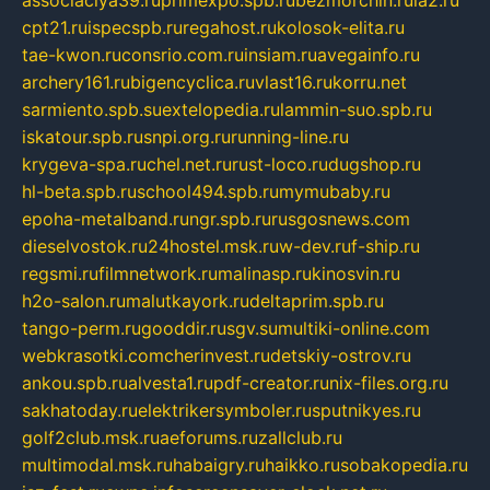
associaciya39.ru
primexpo.spb.ru
bezmorchin.ru
ia2.ru
cpt21.ru
ispecspb.ru
regahost.ru
kolosok-elita.ru
tae-kwon.ru
consrio.com.ru
insiam.ru
avegainfo.ru
archery161.ru
bigencyclica.ru
vlast16.ru
korru.net
sarmiento.spb.su
extelopedia.ru
lammin-suo.spb.ru
iskatour.spb.ru
snpi.org.ru
running-line.ru
krygeva-spa.ru
chel.net.ru
rust-loco.ru
dugshop.ru
hl-beta.spb.ru
school494.spb.ru
mymubaby.ru
epoha-metalband.ru
ngr.spb.ru
rusgosnews.com
dieselvostok.ru
24hostel.msk.ru
w-dev.ru
f-ship.ru
regsmi.ru
filmnetwork.ru
malinasp.ru
kinosvin.ru
h2o-salon.ru
malutkayork.ru
deltaprim.spb.ru
tango-perm.ru
gooddir.ru
sgv.su
multiki-online.com
webkrasotki.com
cherinvest.ru
detskiy-ostrov.ru
ankou.spb.ru
alvesta1.ru
pdf-creator.ru
nix-files.org.ru
sakhatoday.ru
elektrikersymboler.ru
sputnikyes.ru
golf2club.msk.ru
aeforums.ru
zallclub.ru
multimodal.msk.ru
habaigry.ru
haikko.ru
sobakopedia.ru