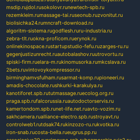
msdip.ru
jdol.ru
sokolovr.ru
newtech-spb.ru
rezemkleim.ru
massage-tai.ru
seonub.ru
zvonitut.ru
biolisichka24.ru
mncraft-download.ru
algoritm-sistema.ru
godflesh.ru
ru-industria.ru
zebra-tlt.ru
okna-proficom.ru
erynok.ru
onlinekinospace.ru
startupstudio-fefu.ru
zarges-ru.ru
gegenjustizunrecht.ru
autobalashov.ru
utrovortu.ru
spiski-firm.ru
elara-m.ru
kinomusorka.ru
mkcslava.ru
2bets.ru
vintovoykompressor.ru
birminghamvsfulham.ru
sarmat-komp.ru
pioneeri.ru
amadis-chocolate.ru
shkurki-karakulya.ru
kanotiforet.spb.ru
tutmassage.ru
ecolog.org.ru
praga.spb.ru
falcorussia.ru
autodoctorservis.ru
kamertondom.spb.ru
net-life.net.ru
avto-vozim.ru
sakhcamera.ru
alliance-electro.spb.ru
stroyavt.ru
controlweb1.ru
tdsak74.ru
kinzozo-ru.ru
kvotka.ru
iron-snab.ru
costa-bella.ru
eugrus.pp.ru