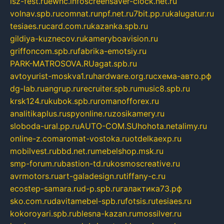
isz-fest.ru
ewnc.info
screensaver-clock.net.ru
volnav.spb.ru
comnat.ru
npf.net.ru
7bit.pp.ru
kalugatur.ru
tesiaes.ru
card.com.ru
kazanka.spb.ru
gildiya-kuznecov.ru
kameryboavision.ru
griffoncom.spb.ru
fabrika-emotsiy.ru
PARK-MATROSOVA.RU
agat.spb.ru
avtoyurist-moskva1.ru
hardware.org.ru
схема-авто.рф
dg-lab.ru
angrup.ru
recruiter.spb.ru
music8.spb.ru
krsk124.ru
kubok.spb.ru
romanofforex.ru
analitikaplus.ru
spyonline.ru
zosikamery.ru
sloboda-ural.pp.ru
AUTO-COM.SU
hohota.net
alimy.ru
online-z.com
aromat-vostoka.ru
otdelkaexp.ru
mobilvest.ru
bbd.net.ru
mebelshop.msk.ru
smp-forum.ru
bastion-td.ru
kosmoscreative.ru
avrmotors.ru
art-galadesign.ru
tiffany-c.ru
ecostep-samara.ru
d-p.spb.ru
галактика73.рф
sko.com.ru
davitamebel-spb.ru
fotsis.ru
tesiaes.ru
kokoroyari.spb.ru
blesna-kazan.ru
mossilver.ru