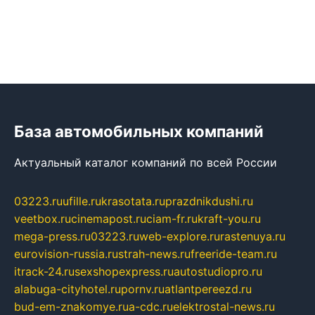
База автомобильных компаний
Актуальный каталог компаний по всей России
03223.ru
ufille.ru
krasotata.ru
prazdnikdushi.ru
veetbox.ru
cinemapost.ru
ciam-fr.ru
kraft-you.ru
mega-press.ru
03223.ru
web-explore.ru
rastenuya.ru
eurovision-russia.ru
strah-news.ru
freeride-team.ru
itrack-24.ru
sexshopexpress.ru
autostudiopro.ru
alabuga-cityhotel.ru
pornv.ru
atlantpereezd.ru
bud-em-znakomye.ru
a-cdc.ru
elektrostal-news.ru