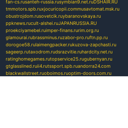
fan-cs.ru
santeh-russia.ru
symbian9.net.ru
DSHAIR.RU
tmmotors.spb.ru
xjocuricopii.com
musavtomat.msk.ru
obustrojdom.ru
sovetcik.ru
ybaranovskaya.ru
ppknews.ru
cult-alshei.ru
JAPANRUSSIA.RU
proekciyamebel.ru
imper-finans.ru
rim.org.ru
glamourai.ru
brassminus.ru
zabor-pro.ru
ftn.pp.ru
dorogoe58.ru
laimengpacker.ru
kuzova-zapchasti.ru
sageerp.ru
taxodrom.ru
dsrazvitie.ru
hardcity.net.ru
ratinghomegames.ru
topservice25.ru
gubernyan.ru
gtglasslined.ru
ii4.ru
tssport.spb.ru
andorra24.com
blackwallstreet.ru
oboimos.ru
optim-doors.com.ru
ikuch.ru
nycr.org.ru
npa21.ru
vremya-ch.spb.ru
desert000.ru
ivtorgi.ru
ifiori.ru
catalog-statei.ru
dcv.org.ru
spetsmaster174.ru
ipkameryhiseeu.ru
dum26.ru
ruspol.spb.ru
fr-opendp.ru
kam-solnyshko.ru
cheyenne-arapaho.ru
sevzapmetal.spb.ru
ted-lapidus.spb.ru
parasite-eliminator.ru
sigma-complete.ru
modernworld.ru
dama-moda.ru