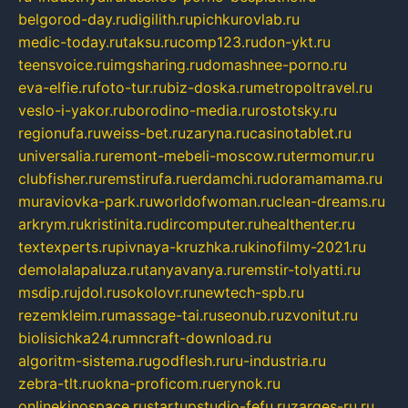
belgorod-day.ru
digilith.ru
pichkurovlab.ru
medic-today.ru
taksu.ru
comp123.ru
don-ykt.ru
teensvoice.ru
imgsharing.ru
domashnee-porno.ru
eva-elfie.ru
foto-tur.ru
biz-doska.ru
metropoltravel.ru
veslo-i-yakor.ru
borodino-media.ru
rostotsky.ru
regionufa.ru
weiss-bet.ru
zaryna.ru
casinotablet.ru
universalia.ru
remont-mebeli-moscow.ru
termomur.ru
clubfisher.ru
remstirufa.ru
erdamchi.ru
doramamama.ru
muraviovka-park.ru
worldofwoman.ru
clean-dreams.ru
arkrym.ru
kristinita.ru
dircomputer.ru
healthenter.ru
textexperts.ru
pivnaya-kruzhka.ru
kinofilmy-2021.ru
demolalapaluza.ru
tanyavanya.ru
remstir-tolyatti.ru
msdip.ru
jdol.ru
sokolovr.ru
newtech-spb.ru
rezemkleim.ru
massage-tai.ru
seonub.ru
zvonitut.ru
biolisichka24.ru
mncraft-download.ru
algoritm-sistema.ru
godflesh.ru
ru-industria.ru
zebra-tlt.ru
okna-proficom.ru
erynok.ru
onlinekinospace.ru
startupstudio-fefu.ru
zarges-ru.ru