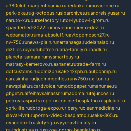
a380club.ru
argentinamia.ru
perkoka.ru
movie-one.ru
perk-oka.ru
g-octopus.ru
sibarchives.ru
andreislyusar.ru
naruto-x.ru
pursefactory.ru
tor-lyubov-i-grom.ru
spayderhed-2022.ru
movieone.ru
evro-dez.ru
webamator.ru
ma-absolut1.ru
avtopomosch27.ru
nv-750.ru
news-plain.ru
nertansaga.ru
delanalad.ru
dizfiles.ru
youtubefree.ru
aria-family.ru
roadli.ru
planeta-samara.ru
mysmartbuy.ru
matrasy-kemerovo.ru
ashanet.ru
trade-farm.ru
dotcustoms.ru
domizbrusa9x12spb.ru
autodamp.ru
narasimha.ru
djcommodities.ru
nv750.ru
x-ton.ru
newsplain.ru
cardvoice.ru
modopaper.ru
manunae.ru
gbget.ru
alfeihavsalnassr.ru
madoma.ru
tajuncos.ru
petrovkasports.ru
porno-online-besplatno.ru
splclub.ru
york-life.ru
doroga-expo.ru
ribery.ru
cleanmedicine.ru
slovar-ivrit.ru
porno-video-besplatno.ru
seks-365.ru
ovucontrol.ru
sloty-igrovyye-avtomaty.ru
ru-industriya.ru
russkoe-porno-besplatno.ru