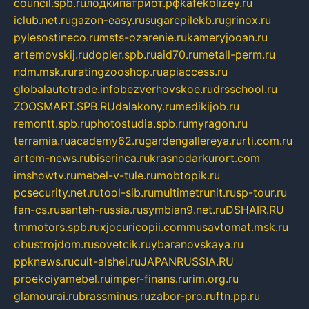
council.spb.ru
лодкипатриот.рф
kafekolizey.ru
iclub.net.ru
gazon-easy.ru
sugarepilekb.ru
grinox.ru
pylesostineco.ru
msts-ozarenie.ru
kameryjooan.ru
artemovskij.ru
dopler.spb.ru
aid70.ru
metall-perm.ru
ndm.msk.ru
ratingzooshop.ru
apiaccess.ru
globalautotrade.info
bezverhovskoe.ru
drsschool.ru
ZOOSMART.SPB.RU
dalakony.ru
medikijob.ru
remontt.spb.ru
photostudia.spb.ru
myragon.ru
terramia.ru
academy62.ru
gardengallereya.ru
rti.com.ru
artem-news.ru
biserinca.ru
krasnodarkurort.com
imshowtv.ru
mebel-v-tule.ru
mobtopik.ru
pcsecurity.net.ru
tool-sib.ru
multimetrunit.ru
sp-tour.ru
fan-cs.ru
santeh-russia.ru
symbian9.net.ru
DSHAIR.RU
tmmotors.spb.ru
xjocuricopii.com
musavtomat.msk.ru
obustrojdom.ru
sovetcik.ru
ybaranovskaya.ru
ppknews.ru
cult-alshei.ru
JAPANRUSSIA.RU
proekciyamebel.ru
imper-finans.ru
rim.org.ru
glamourai.ru
brassminus.ru
zabor-pro.ru
ftn.pp.ru