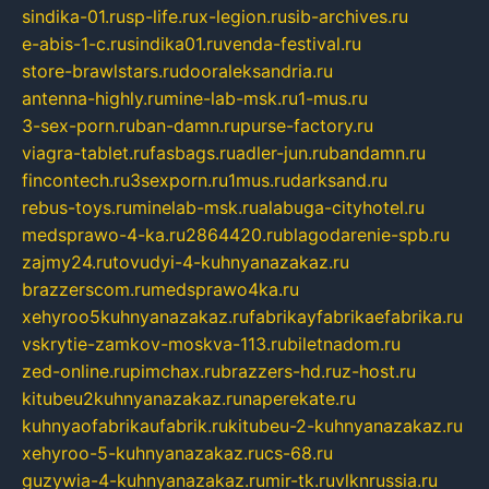
sindika-01.ru
sp-life.ru
x-legion.ru
sib-archives.ru
e-abis-1-c.ru
sindika01.ru
venda-festival.ru
store-brawlstars.ru
dooraleksandria.ru
antenna-highly.ru
mine-lab-msk.ru
1-mus.ru
3-sex-porn.ru
ban-damn.ru
purse-factory.ru
viagra-tablet.ru
fasbags.ru
adler-jun.ru
bandamn.ru
fincontech.ru
3sexporn.ru
1mus.ru
darksand.ru
rebus-toys.ru
minelab-msk.ru
alabuga-cityhotel.ru
medsprawo-4-ka.ru
2864420.ru
blagodarenie-spb.ru
zajmy24.ru
tovudyi-4-kuhnyanazakaz.ru
brazzerscom.ru
medsprawo4ka.ru
xehyroo5kuhnyanazakaz.ru
fabrikayfabrikaefabrika.ru
vskrytie-zamkov-moskva-113.ru
biletnadom.ru
zed-online.ru
pimchax.ru
brazzers-hd.ru
z-host.ru
kitubeu2kuhnyanazakaz.ru
naperekate.ru
kuhnyaofabrikaufabrik.ru
kitubeu-2-kuhnyanazakaz.ru
xehyroo-5-kuhnyanazakaz.ru
cs-68.ru
guzywia-4-kuhnyanazakaz.ru
mir-tk.ru
vlknrussia.ru