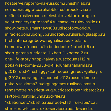
hostserve.ru
porno-na-russkom.ru
mishinlab.ru
neznobi.ru
bigfatcc.ru
habble.ru
starbucksvia.ru
delfinet.ru
silvernano.ru
elestal.ru
vektor-doroga.ru
velotrenajery.ru
pronso54.ru
lenasever.ru
lovinskix.ru
show-pets.ru
smartnews03.ru
discofoxworld.ru
miraclecoon.ru
pongup.ru
hostel65.ru
liura.ru
glasspb.ru
firehunters.ru
gribowo.ru
gnalis.ru
bulkitula.ru
hometown-france.ru
1-xbeticricetc-1-xbetti-5.ru
shop-garena.ru
cricetc-1-xbetr-1-xbetcc-2.ru
one-life-story.ru
top-halyava.ru
accounts112.ru
poka-vse-doma-2.ru
3-d-file.ru
hahahaharms.ru
g2012.ru
tst-1.ru
shaggy-cat.ru
opsmgr.ru
ev-gallery.ru
g-2012.ru
ops-mgr.ru
accounts-112.ru
csm-demo.ru
poka-vse-doma2.ru
airgungames.ru
allseo-host.ru
tehosmotre.ru
varieta-yug.ru
cricetc1xbetr1xbetcc2.ru
raytor-d.ru
atillagunn.ru
3d-file.ru
1xbeticricetc1xbetti5.ru
uafoot-statti.ru
e-abis1c.ru
store-brawl-stars.ru
kts-services.ru
dark-sand.ru