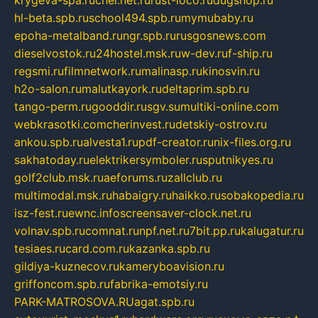
hl-beta.spb.ru
school494.spb.ru
mymubaby.ru
epoha-metalband.ru
ngr.spb.ru
rusgosnews.com
dieselvostok.ru
24hostel.msk.ru
w-dev.ru
f-ship.ru
regsmi.ru
filmnetwork.ru
malinasp.ru
kinosvin.ru
h2o-salon.ru
malutkayork.ru
deltaprim.spb.ru
tango-perm.ru
gooddir.ru
sgv.su
multiki-online.com
webkrasotki.com
cherinvest.ru
detskiy-ostrov.ru
ankou.spb.ru
alvesta1.ru
pdf-creator.ru
nix-files.org.ru
sakhatoday.ru
elektrikersymboler.ru
sputnikyes.ru
golf2club.msk.ru
aeforums.ru
zallclub.ru
multimodal.msk.ru
habaigry.ru
haikko.ru
sobakopedia.ru
isz-fest.ru
ewnc.info
screensaver-clock.net.ru
volnav.spb.ru
comnat.ru
npf.net.ru
7bit.pp.ru
kalugatur.ru
tesiaes.ru
card.com.ru
kazanka.spb.ru
gildiya-kuznecov.ru
kameryboavision.ru
griffoncom.spb.ru
fabrika-emotsiy.ru
PARK-MATROSOVA.RU
agat.spb.ru