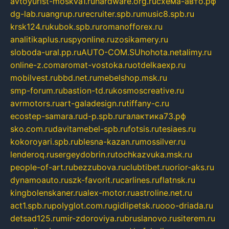
avtoyurist-moskva1.ru
hardware.org.ru
схема-авто.рф
dg-lab.ru
angrup.ru
recruiter.spb.ru
music8.spb.ru
krsk124.ru
kubok.spb.ru
romanofforex.ru
analitikaplus.ru
spyonline.ru
zosikamery.ru
sloboda-ural.pp.ru
AUTO-COM.SU
hohota.net
alimy.ru
online-z.com
aromat-vostoka.ru
otdelkaexp.ru
mobilvest.ru
bbd.net.ru
mebelshop.msk.ru
smp-forum.ru
bastion-td.ru
kosmoscreative.ru
avrmotors.ru
art-galadesign.ru
tiffany-c.ru
ecostep-samara.ru
d-p.spb.ru
галактика73.рф
sko.com.ru
davitamebel-spb.ru
fotsis.ru
tesiaes.ru
kokoroyari.spb.ru
blesna-kazan.ru
mossilver.ru
lenderoq.ru
sergeydobrin.ru
tochkazvuka.msk.ru
people-of-art.ru
bezzubova.ru
clubtibet.ru
orior-aks.ru
dynamoauto.ru
szk-favorit.ru
carlines.ru
flatnsk.ru
kingbolenskaner.ru
alex-motor.ru
astroline.net.ru
act1.spb.ru
polyglot.com.ru
gidlipetsk.ru
ooo-driada.ru
detsad125.ru
mir-zdoroviya.ru
bruslanovo.ru
siterem.ru