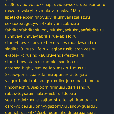
cs68.ru
vladivostok-map.ru
video-seks.ru
bankaribi.ru
raszar.ru
vskrytie-zamkov-moskva113.ru
lipetsktelecom.ru
tovudyi4kuhnyanazakaz.ru
seksuzb.ru
guzywia4kuhnyanazakaz.ru
fabrikaofabrikaokuhny.ru
kuhnyaekuhnyaafabrika.ru
kuhnyaykuhnyayfabrika.ru
e-abis1c.ru
store-brawl-stars.ru
kts-services.ru
dark-sand.ru
sindika-01.ru
sp-life.ru
x-legion.ru
sib-archives.ru
e-abis-1-c.ru
sindika01.ru
venda-festival.ru
store-brawlstars.ru
dooraleksandria.ru
antenna-highly.ru
mine-lab-msk.ru
1-mus.ru
3-sex-porn.ru
ban-damn.ru
purse-factory.ru
viagra-tablet.ru
fasbags.ru
adler-jun.ru
bandamn.ru
fincontech.ru
3sexporn.ru
1mus.ru
darksand.ru
rebus-toys.ru
minelab-msk.ru
rtdco.ru
seo-prodvizhenie-sajtov-stroitelnyh-kompanij.ru
card-voice.ru
rulonnyygazon177.ru
snow-guard.ru
domizbrusa-9x12spb.ru
demaholding.ru
aalse.ru