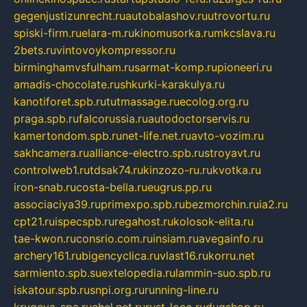
gegenjustizunrecht.ru
autobalashov.ru
utrovortu.ru
spiski-firm.ru
elara-m.ru
kinomusorka.ru
mkcslava.ru
2bets.ru
vintovoykompressor.ru
birminghamvsfulham.ru
sarmat-komp.ru
pioneeri.ru
amadis-chocolate.ru
shkurki-karakulya.ru
kanotiforet.spb.ru
tutmassage.ru
ecolog.org.ru
praga.spb.ru
falcorussia.ru
autodoctorservis.ru
kamertondom.spb.ru
net-life.net.ru
avto-vozim.ru
sakhcamera.ru
alliance-electro.spb.ru
stroyavt.ru
controlweb1.ru
tdsak74.ru
kinzozo-ru.ru
kvotka.ru
iron-snab.ru
costa-bella.ru
eugrus.pp.ru
associaciya39.ru
primexpo.spb.ru
bezmorchin.ru
ia2.ru
cpt21.ru
ispecspb.ru
regahost.ru
kolosok-elita.ru
tae-kwon.ru
consrio.com.ru
insiam.ru
avegainfo.ru
archery161.ru
bigencyclica.ru
vlast16.ru
korru.net
sarmiento.spb.su
extelopedia.ru
lammin-suo.spb.ru
iskatour.spb.ru
snpi.org.ru
running-line.ru
krygeva-spa.ru
chel.net.ru
rust-loco.ru
dugshop.ru