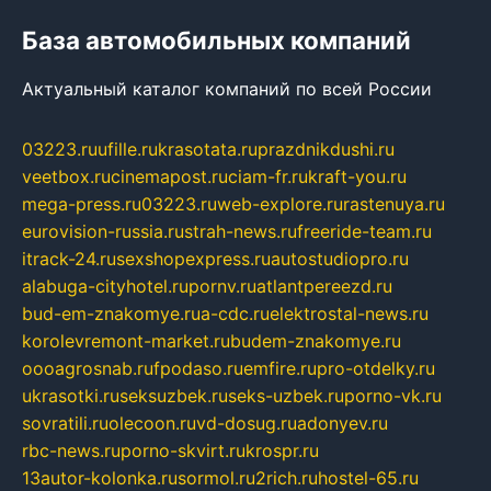
База автомобильных компаний
Актуальный каталог компаний по всей России
03223.ru
ufille.ru
krasotata.ru
prazdnikdushi.ru
veetbox.ru
cinemapost.ru
ciam-fr.ru
kraft-you.ru
mega-press.ru
03223.ru
web-explore.ru
rastenuya.ru
eurovision-russia.ru
strah-news.ru
freeride-team.ru
itrack-24.ru
sexshopexpress.ru
autostudiopro.ru
alabuga-cityhotel.ru
pornv.ru
atlantpereezd.ru
bud-em-znakomye.ru
a-cdc.ru
elektrostal-news.ru
korolevremont-market.ru
budem-znakomye.ru
oooagrosnab.ru
fpodaso.ru
emfire.ru
pro-otdelky.ru
ukrasotki.ru
seksuzbek.ru
seks-uzbek.ru
porno-vk.ru
sovratili.ru
olecoon.ru
vd-dosug.ru
adonyev.ru
rbc-news.ru
porno-skvirt.ru
krospr.ru
13autor-kolonka.ru
sormol.ru
2rich.ru
hostel-65.ru