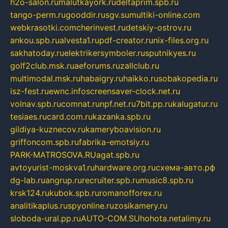
h2o-salon.ru
malutkayork.ru
deltaprim.spb.ru
tango-perm.ru
gooddir.ru
sgv.su
multiki-online.com
webkrasotki.com
cherinvest.ru
detskiy-ostrov.ru
ankou.spb.ru
alvesta1.ru
pdf-creator.ru
nix-files.org.ru
sakhatoday.ru
elektrikersymboler.ru
sputnikyes.ru
golf2club.msk.ru
aeforums.ru
zallclub.ru
multimodal.msk.ru
habaigry.ru
haikko.ru
sobakopedia.ru
isz-fest.ru
ewnc.info
screensaver-clock.net.ru
volnav.spb.ru
comnat.ru
npf.net.ru
7bit.pp.ru
kalugatur.ru
tesiaes.ru
card.com.ru
kazanka.spb.ru
gildiya-kuznecov.ru
kameryboavision.ru
griffoncom.spb.ru
fabrika-emotsiy.ru
PARK-MATROSOVA.RU
agat.spb.ru
avtoyurist-moskva1.ru
hardware.org.ru
схема-авто.рф
dg-lab.ru
angrup.ru
recruiter.spb.ru
music8.spb.ru
krsk124.ru
kubok.spb.ru
romanofforex.ru
analitikaplus.ru
spyonline.ru
zosikamery.ru
sloboda-ural.pp.ru
AUTO-COM.SU
hohota.net
alimy.ru