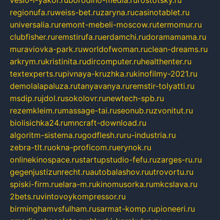
veslo-i-yakor.ru
borodino-media.ru
rostotsky.ru
regionufa.ru
weiss-bet.ru
zaryna.ru
casinotablet.ru
universalia.ru
remont-mebeli-moscow.ru
termomur.ru
clubfisher.ru
remstirufa.ru
erdamchi.ru
doramamama.ru
muraviovka-park.ru
worldofwoman.ru
clean-dreams.ru
arkrym.ru
kristinita.ru
dircomputer.ru
healthenter.ru
textexperts.ru
pivnaya-kruzhka.ru
kinofilmy-2021.ru
demolalapaluza.ru
tanyavanya.ru
remstir-tolyatti.ru
msdip.ru
jdol.ru
sokolovr.ru
newtech-spb.ru
rezemkleim.ru
massage-tai.ru
seonub.ru
zvonitut.ru
biolisichka24.ru
mncraft-download.ru
algoritm-sistema.ru
godflesh.ru
ru-industria.ru
zebra-tlt.ru
okna-proficom.ru
erynok.ru
onlinekinospace.ru
startupstudio-fefu.ru
zarges-ru.ru
gegenjustizunrecht.ru
autobalashov.ru
utrovortu.ru
spiski-firm.ru
elara-m.ru
kinomusorka.ru
mkcslava.ru
2bets.ru
vintovoykompressor.ru
birminghamvsfulham.ru
sarmat-komp.ru
pioneeri.ru