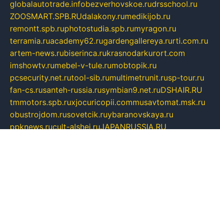
globalautotrade.info
bezverhovskoe.ru
drsschool.ru
ZOOSMART.SPB.RU
dalakony.ru
medikijob.ru
remontt.spb.ru
photostudia.spb.ru
myragon.ru
terramia.ru
academy62.ru
gardengallereya.ru
rti.com.ru
artem-news.ru
biserinca.ru
krasnodarkurort.com
imshowtv.ru
mebel-v-tule.ru
mobtopik.ru
pcsecurity.net.ru
tool-sib.ru
multimetrunit.ru
sp-tour.ru
fan-cs.ru
santeh-russia.ru
symbian9.net.ru
DSHAIR.RU
tmmotors.spb.ru
xjocuricopii.com
musavtomat.msk.ru
obustrojdom.ru
sovetcik.ru
ybaranovskaya.ru
ppknews.ru
cult-alshei.ru
JAPANRUSSIA.RU
proekciyamebel.ru
imper-finans.ru
rim.org.ru
glamourai.ru
brassminus.ru
zabor-pro.ru
ftn.pp.ru
dorogoe58.ru
laimengpacker.ru
kuzova-zapchasti.ru
sageerp.ru
taxodrom.ru
dsrazvitie.ru
hardcity.net.ru
ratinghomegames.ru
topservice25.ru
gubernyan.ru
gtglasslined.ru
ii4.ru
tssport.spb.ru
andorra24.com
blackwallstreet.ru
oboimos.ru
optim-doors.com.ru