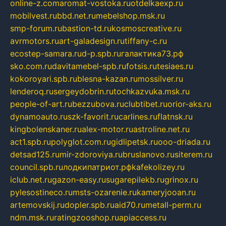
online-z.com
aromat-vostoka.ru
otdelkaexp.ru
mobilvest.ru
bbd.net.ru
mebelshop.msk.ru
smp-forum.ru
bastion-td.ru
kosmoscreative.ru
avrmotors.ru
art-galadesign.ru
tiffany-c.ru
ecostep-samara.ru
d-p.spb.ru
галактика73.рф
sko.com.ru
davitamebel-spb.ru
fotsis.ru
tesiaes.ru
kokoroyari.spb.ru
blesna-kazan.ru
mossilver.ru
lenderoq.ru
sergeydobrin.ru
tochkazvuka.msk.ru
people-of-art.ru
bezzubova.ru
clubtibet.ru
orior-aks.ru
dynamoauto.ru
szk-favorit.ru
carlines.ru
flatnsk.ru
kingbolenskaner.ru
alex-motor.ru
astroline.net.ru
act1.spb.ru
polyglot.com.ru
gidlipetsk.ru
ooo-driada.ru
detsad125.ru
mir-zdoroviya.ru
bruslanovo.ru
siterem.ru
council.spb.ru
лодкипатриот.рф
kafekolizey.ru
iclub.net.ru
gazon-easy.ru
sugarepilekb.ru
grinox.ru
pylesostineco.ru
msts-ozarenie.ru
kameryjooan.ru
artemovskij.ru
dopler.spb.ru
aid70.ru
metall-perm.ru
ndm.msk.ru
ratingzooshop.ru
apiaccess.ru