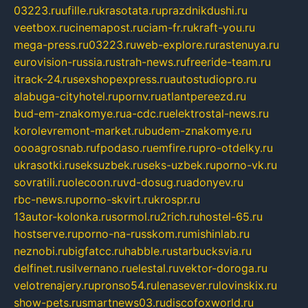
03223.ru
ufille.ru
krasotata.ru
prazdnikdushi.ru
veetbox.ru
cinemapost.ru
ciam-fr.ru
kraft-you.ru
mega-press.ru
03223.ru
web-explore.ru
rastenuya.ru
eurovision-russia.ru
strah-news.ru
freeride-team.ru
itrack-24.ru
sexshopexpress.ru
autostudiopro.ru
alabuga-cityhotel.ru
pornv.ru
atlantpereezd.ru
bud-em-znakomye.ru
a-cdc.ru
elektrostal-news.ru
korolevremont-market.ru
budem-znakomye.ru
oooagrosnab.ru
fpodaso.ru
emfire.ru
pro-otdelky.ru
ukrasotki.ru
seksuzbek.ru
seks-uzbek.ru
porno-vk.ru
sovratili.ru
olecoon.ru
vd-dosug.ru
adonyev.ru
rbc-news.ru
porno-skvirt.ru
krospr.ru
13autor-kolonka.ru
sormol.ru
2rich.ru
hostel-65.ru
hostserve.ru
porno-na-russkom.ru
mishinlab.ru
neznobi.ru
bigfatcc.ru
habble.ru
starbucksvia.ru
delfinet.ru
silvernano.ru
elestal.ru
vektor-doroga.ru
velotrenajery.ru
pronso54.ru
lenasever.ru
lovinskix.ru
show-pets.ru
smartnews03.ru
discofoxworld.ru