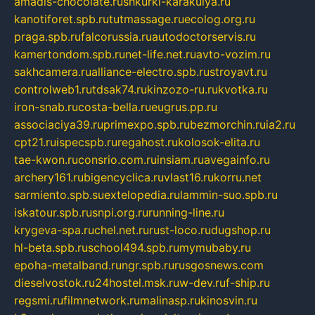
amadis-chocolate.ru
shkurki-karakulya.ru
kanotiforet.spb.ru
tutmassage.ru
ecolog.org.ru
praga.spb.ru
falcorussia.ru
autodoctorservis.ru
kamertondom.spb.ru
net-life.net.ru
avto-vozim.ru
sakhcamera.ru
alliance-electro.spb.ru
stroyavt.ru
controlweb1.ru
tdsak74.ru
kinzozo-ru.ru
kvotka.ru
iron-snab.ru
costa-bella.ru
eugrus.pp.ru
associaciya39.ru
primexpo.spb.ru
bezmorchin.ru
ia2.ru
cpt21.ru
ispecspb.ru
regahost.ru
kolosok-elita.ru
tae-kwon.ru
consrio.com.ru
insiam.ru
avegainfo.ru
archery161.ru
bigencyclica.ru
vlast16.ru
korru.net
sarmiento.spb.su
extelopedia.ru
lammin-suo.spb.ru
iskatour.spb.ru
snpi.org.ru
running-line.ru
krygeva-spa.ru
chel.net.ru
rust-loco.ru
dugshop.ru
hl-beta.spb.ru
school494.spb.ru
mymubaby.ru
epoha-metalband.ru
ngr.spb.ru
rusgosnews.com
dieselvostok.ru
24hostel.msk.ru
w-dev.ru
f-ship.ru
regsmi.ru
filmnetwork.ru
malinasp.ru
kinosvin.ru