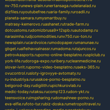
nv-750.ru
news-plain.ru
nertansaga.ru
delanalad.ru
dizfiles.ru
youtubefree.ru
aria-family.ru
roadli.ru
planeta-samara.ru
mysmartbuy.ru
matrasy-kemerovo.ru
ashanet.ru
trade-farm.ru
dotcustoms.ru
domizbrusa9x12spb.ru
autodamp.ru
narasimha.ru
djcommodities.ru
nv750.ru
x-ton.ru
newsplain.ru
cardvoice.ru
modopaper.ru
manunae.ru
gbget.ru
alfeihavsalnassr.ru
madoma.ru
tajuncos.ru
petrovkasports.ru
porno-online-besplatno.ru
splclub.ru
york-life.ru
doroga-expo.ru
ribery.ru
cleanmedicine.ru
slovar-ivrit.ru
porno-video-besplatno.ru
seks-365.ru
ovucontrol.ru
sloty-igrovyye-avtomaty.ru
ru-industriya.ru
russkoe-porno-besplatno.ru
belgorod-day.ru
digilith.ru
pichkurovlab.ru
medic-today.ru
taksu.ru
comp123.ru
don-ykt.ru
teensvoice.ru
imgsharing.ru
domashnee-porno.ru
eva-elfie.ru
foto-tur.ru
biz-doska.ru
metropoltravel.ru