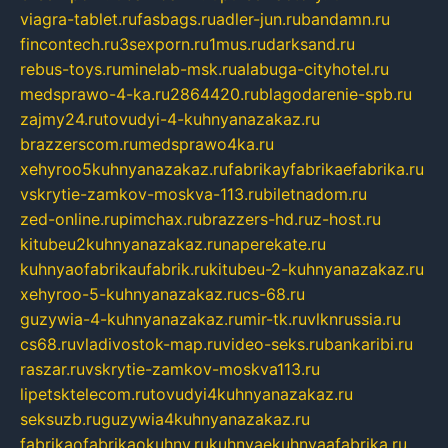
viagra-tablet.ru
fasbags.ru
adler-jun.ru
bandamn.ru
fincontech.ru
3sexporn.ru
1mus.ru
darksand.ru
rebus-toys.ru
minelab-msk.ru
alabuga-cityhotel.ru
medsprawo-4-ka.ru
2864420.ru
blagodarenie-spb.ru
zajmy24.ru
tovudyi-4-kuhnyanazakaz.ru
brazzerscom.ru
medsprawo4ka.ru
xehyroo5kuhnyanazakaz.ru
fabrikayfabrikaefabrika.ru
vskrytie-zamkov-moskva-113.ru
biletnadom.ru
zed-online.ru
pimchax.ru
brazzers-hd.ru
z-host.ru
kitubeu2kuhnyanazakaz.ru
naperekate.ru
kuhnyaofabrikaufabrik.ru
kitubeu-2-kuhnyanazakaz.ru
xehyroo-5-kuhnyanazakaz.ru
cs-68.ru
guzywia-4-kuhnyanazakaz.ru
mir-tk.ru
vlknrussia.ru
cs68.ru
vladivostok-map.ru
video-seks.ru
bankaribi.ru
raszar.ru
vskrytie-zamkov-moskva113.ru
lipetsktelecom.ru
tovudyi4kuhnyanazakaz.ru
seksuzb.ru
guzywia4kuhnyanazakaz.ru
fabrikaofabrikaokuhny.ru
kuhnyaekuhnyaafabrika.ru