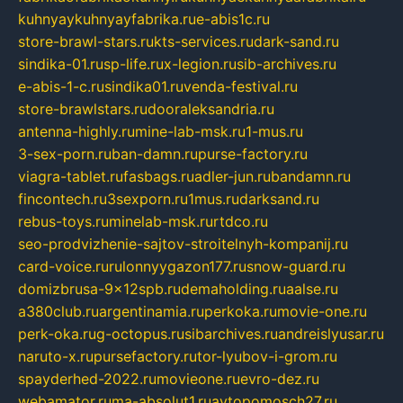
kuhnyaykuhnyayfabrika.ru
e-abis1c.ru
store-brawl-stars.ru
kts-services.ru
dark-sand.ru
sindika-01.ru
sp-life.ru
x-legion.ru
sib-archives.ru
e-abis-1-c.ru
sindika01.ru
venda-festival.ru
store-brawlstars.ru
dooraleksandria.ru
antenna-highly.ru
mine-lab-msk.ru
1-mus.ru
3-sex-porn.ru
ban-damn.ru
purse-factory.ru
viagra-tablet.ru
fasbags.ru
adler-jun.ru
bandamn.ru
fincontech.ru
3sexporn.ru
1mus.ru
darksand.ru
rebus-toys.ru
minelab-msk.ru
rtdco.ru
seo-prodvizhenie-sajtov-stroitelnyh-kompanij.ru
card-voice.ru
rulonnyygazon177.ru
snow-guard.ru
domizbrusa-9x12spb.ru
demaholding.ru
aalse.ru
a380club.ru
argentinamia.ru
perkoka.ru
movie-one.ru
perk-oka.ru
g-octopus.ru
sibarchives.ru
andreislyusar.ru
naruto-x.ru
pursefactory.ru
tor-lyubov-i-grom.ru
spayderhed-2022.ru
movieone.ru
evro-dez.ru
webamator.ru
ma-absolut1.ru
avtopomosch27.ru