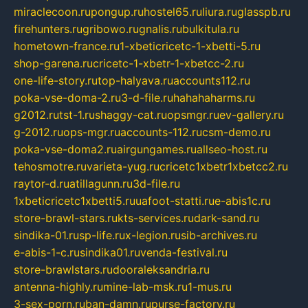
miraclecoon.ru
pongup.ru
hostel65.ru
liura.ru
glasspb.ru
firehunters.ru
gribowo.ru
gnalis.ru
bulkitula.ru
hometown-france.ru
1-xbeticricetc-1-xbetti-5.ru
shop-garena.ru
cricetc-1-xbetr-1-xbetcc-2.ru
one-life-story.ru
top-halyava.ru
accounts112.ru
poka-vse-doma-2.ru
3-d-file.ru
hahahaharms.ru
g2012.ru
tst-1.ru
shaggy-cat.ru
opsmgr.ru
ev-gallery.ru
g-2012.ru
ops-mgr.ru
accounts-112.ru
csm-demo.ru
poka-vse-doma2.ru
airgungames.ru
allseo-host.ru
tehosmotre.ru
varieta-yug.ru
cricetc1xbetr1xbetcc2.ru
raytor-d.ru
atillagunn.ru
3d-file.ru
1xbeticricetc1xbetti5.ru
uafoot-statti.ru
e-abis1c.ru
store-brawl-stars.ru
kts-services.ru
dark-sand.ru
sindika-01.ru
sp-life.ru
x-legion.ru
sib-archives.ru
e-abis-1-c.ru
sindika01.ru
venda-festival.ru
store-brawlstars.ru
dooraleksandria.ru
antenna-highly.ru
mine-lab-msk.ru
1-mus.ru
3-sex-porn.ru
ban-damn.ru
purse-factory.ru