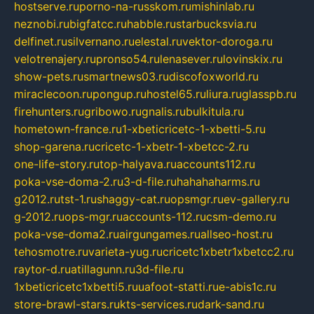
hostserve.ru
porno-na-russkom.ru
mishinlab.ru
neznobi.ru
bigfatcc.ru
habble.ru
starbucksvia.ru
delfinet.ru
silvernano.ru
elestal.ru
vektor-doroga.ru
velotrenajery.ru
pronso54.ru
lenasever.ru
lovinskix.ru
show-pets.ru
smartnews03.ru
discofoxworld.ru
miraclecoon.ru
pongup.ru
hostel65.ru
liura.ru
glasspb.ru
firehunters.ru
gribowo.ru
gnalis.ru
bulkitula.ru
hometown-france.ru
1-xbeticricetc-1-xbetti-5.ru
shop-garena.ru
cricetc-1-xbetr-1-xbetcc-2.ru
one-life-story.ru
top-halyava.ru
accounts112.ru
poka-vse-doma-2.ru
3-d-file.ru
hahahaharms.ru
g2012.ru
tst-1.ru
shaggy-cat.ru
opsmgr.ru
ev-gallery.ru
g-2012.ru
ops-mgr.ru
accounts-112.ru
csm-demo.ru
poka-vse-doma2.ru
airgungames.ru
allseo-host.ru
tehosmotre.ru
varieta-yug.ru
cricetc1xbetr1xbetcc2.ru
raytor-d.ru
atillagunn.ru
3d-file.ru
1xbeticricetc1xbetti5.ru
uafoot-statti.ru
e-abis1c.ru
store-brawl-stars.ru
kts-services.ru
dark-sand.ru