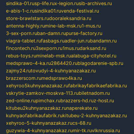
sindika-01.ru
sp-life.ru
x-legion.ru
sib-archives.ru
e-abis-1-c.ru
sindika01.ru
venda-festival.ru
store-brawlstars.ru
dooraleksandria.ru
antenna-highly.ru
mine-lab-msk.ru
1-mus.ru
3-sex-porn.ru
ban-damn.ru
purse-factory.ru
viagra-tablet.ru
fasbags.ru
adler-jun.ru
bandamn.ru
fincontech.ru
3sexporn.ru
1mus.ru
darksand.ru
rebus-toys.ru
minelab-msk.ru
alabuga-cityhotel.ru
medsprawo-4-ka.ru
2864420.ru
blagodarenie-spb.ru
zajmy24.ru
tovudyi-4-kuhnyanazakaz.ru
brazzerscom.ru
medsprawo4ka.ru
xehyroo5kuhnyanazakaz.ru
fabrikayfabrikaefabrika.ru
vskrytie-zamkov-moskva-113.ru
biletnadom.ru
zed-online.ru
pimchax.ru
brazzers-hd.ru
z-host.ru
kitubeu2kuhnyanazakaz.ru
naperekate.ru
kuhnyaofabrikaufabrik.ru
kitubeu-2-kuhnyanazakaz.ru
xehyroo-5-kuhnyanazakaz.ru
cs-68.ru
guzywia-4-kuhnyanazakaz.ru
mir-tk.ru
vlknrussia.ru