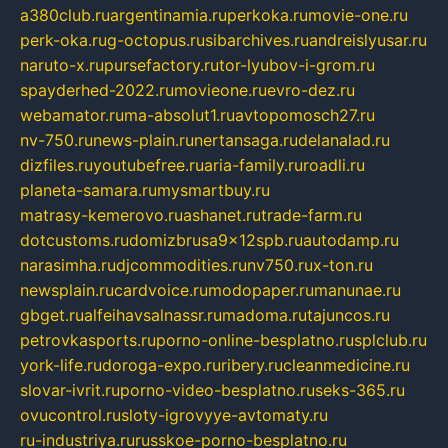
a380club.ru
argentinamia.ru
perkoka.ru
movie-one.ru
perk-oka.ru
g-octopus.ru
sibarchives.ru
andreislyusar.ru
naruto-x.ru
pursefactory.ru
tor-lyubov-i-grom.ru
spayderhed-2022.ru
movieone.ru
evro-dez.ru
webamator.ru
ma-absolut1.ru
avtopomosch27.ru
nv-750.ru
news-plain.ru
nertansaga.ru
delanalad.ru
dizfiles.ru
youtubefree.ru
aria-family.ru
roadli.ru
planeta-samara.ru
mysmartbuy.ru
matrasy-kemerovo.ru
ashanet.ru
trade-farm.ru
dotcustoms.ru
domizbrusa9x12spb.ru
autodamp.ru
narasimha.ru
djcommodities.ru
nv750.ru
x-ton.ru
newsplain.ru
cardvoice.ru
modopaper.ru
manunae.ru
gbget.ru
alfeihavsalnassr.ru
madoma.ru
tajuncos.ru
petrovkasports.ru
porno-online-besplatno.ru
splclub.ru
york-life.ru
doroga-expo.ru
ribery.ru
cleanmedicine.ru
slovar-ivrit.ru
porno-video-besplatno.ru
seks-365.ru
ovucontrol.ru
sloty-igrovyye-avtomaty.ru
ru-industriya.ru
russkoe-porno-besplatno.ru