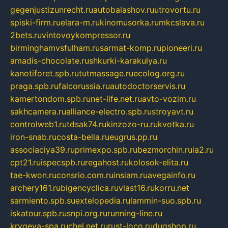
gegenjustizunrecht.ru
autobalashov.ru
utrovortu.ru
spiski-firm.ru
elara-m.ru
kinomusorka.ru
mkcslava.ru
2bets.ru
vintovoykompressor.ru
birminghamvsfulham.ru
sarmat-komp.ru
pioneeri.ru
amadis-chocolate.ru
shkurki-karakulya.ru
kanotiforet.spb.ru
tutmassage.ru
ecolog.org.ru
praga.spb.ru
falcorussia.ru
autodoctorservis.ru
kamertondom.spb.ru
net-life.net.ru
avto-vozim.ru
sakhcamera.ru
alliance-electro.spb.ru
stroyavt.ru
controlweb1.ru
tdsak74.ru
kinzozo-ru.ru
kvotka.ru
iron-snab.ru
costa-bella.ru
eugrus.pp.ru
associaciya39.ru
primexpo.spb.ru
bezmorchin.ru
ia2.ru
cpt21.ru
ispecspb.ru
regahost.ru
kolosok-elita.ru
tae-kwon.ru
consrio.com.ru
insiam.ru
avegainfo.ru
archery161.ru
bigencyclica.ru
vlast16.ru
korru.net
sarmiento.spb.su
extelopedia.ru
lammin-suo.spb.ru
iskatour.spb.ru
snpi.org.ru
running-line.ru
krygeva-spa.ru
chel.net.ru
rust-loco.ru
dugshop.ru