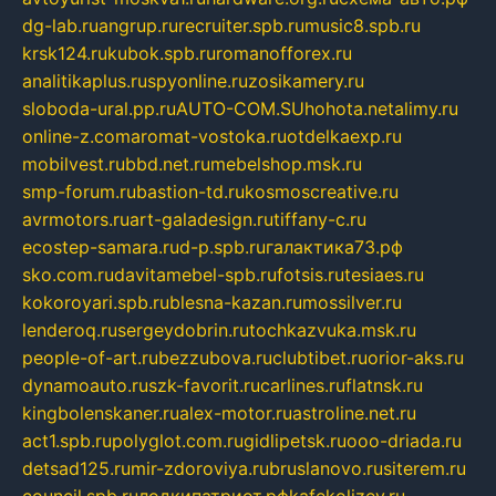
dg-lab.ru
angrup.ru
recruiter.spb.ru
music8.spb.ru
krsk124.ru
kubok.spb.ru
romanofforex.ru
analitikaplus.ru
spyonline.ru
zosikamery.ru
sloboda-ural.pp.ru
AUTO-COM.SU
hohota.net
alimy.ru
online-z.com
aromat-vostoka.ru
otdelkaexp.ru
mobilvest.ru
bbd.net.ru
mebelshop.msk.ru
smp-forum.ru
bastion-td.ru
kosmoscreative.ru
avrmotors.ru
art-galadesign.ru
tiffany-c.ru
ecostep-samara.ru
d-p.spb.ru
галактика73.рф
sko.com.ru
davitamebel-spb.ru
fotsis.ru
tesiaes.ru
kokoroyari.spb.ru
blesna-kazan.ru
mossilver.ru
lenderoq.ru
sergeydobrin.ru
tochkazvuka.msk.ru
people-of-art.ru
bezzubova.ru
clubtibet.ru
orior-aks.ru
dynamoauto.ru
szk-favorit.ru
carlines.ru
flatnsk.ru
kingbolenskaner.ru
alex-motor.ru
astroline.net.ru
act1.spb.ru
polyglot.com.ru
gidlipetsk.ru
ooo-driada.ru
detsad125.ru
mir-zdoroviya.ru
bruslanovo.ru
siterem.ru
council.spb.ru
лодкипатриот.рф
kafekolizey.ru