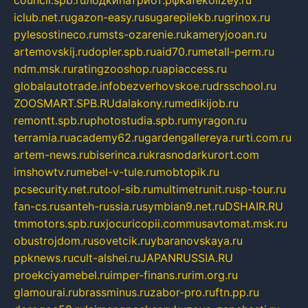
iclub.net.ru
gazon-easy.ru
sugarepilekb.ru
grinox.ru
pylesostineco.ru
msts-ozarenie.ru
kameryjooan.ru
artemovskij.ru
dopler.spb.ru
aid70.ru
metall-perm.ru
ndm.msk.ru
ratingzooshop.ru
apiaccess.ru
globalautotrade.info
bezverhovskoe.ru
drsschool.ru
ZOOSMART.SPB.RU
dalakony.ru
medikijob.ru
remontt.spb.ru
photostudia.spb.ru
myragon.ru
terramia.ru
academy62.ru
gardengallereya.ru
rti.com.ru
artem-news.ru
biserinca.ru
krasnodarkurort.com
imshowtv.ru
mebel-v-tule.ru
mobtopik.ru
pcsecurity.net.ru
tool-sib.ru
multimetrunit.ru
sp-tour.ru
fan-cs.ru
santeh-russia.ru
symbian9.net.ru
DSHAIR.RU
tmmotors.spb.ru
xjocuricopii.com
musavtomat.msk.ru
obustrojdom.ru
sovetcik.ru
ybaranovskaya.ru
ppknews.ru
cult-alshei.ru
JAPANRUSSIA.RU
proekciyamebel.ru
imper-finans.ru
rim.org.ru
glamourai.ru
brassminus.ru
zabor-pro.ru
ftn.pp.ru