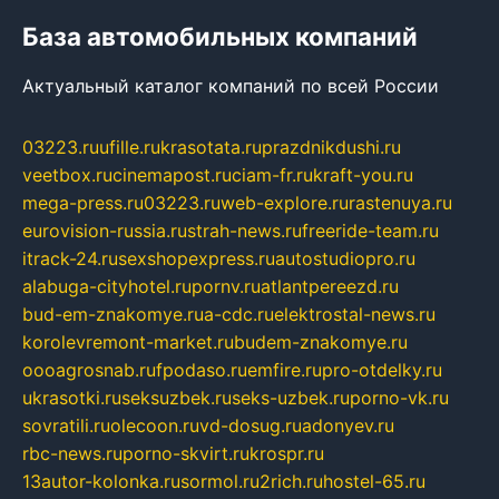
База автомобильных компаний
Актуальный каталог компаний по всей России
03223.ru
ufille.ru
krasotata.ru
prazdnikdushi.ru
veetbox.ru
cinemapost.ru
ciam-fr.ru
kraft-you.ru
mega-press.ru
03223.ru
web-explore.ru
rastenuya.ru
eurovision-russia.ru
strah-news.ru
freeride-team.ru
itrack-24.ru
sexshopexpress.ru
autostudiopro.ru
alabuga-cityhotel.ru
pornv.ru
atlantpereezd.ru
bud-em-znakomye.ru
a-cdc.ru
elektrostal-news.ru
korolevremont-market.ru
budem-znakomye.ru
oooagrosnab.ru
fpodaso.ru
emfire.ru
pro-otdelky.ru
ukrasotki.ru
seksuzbek.ru
seks-uzbek.ru
porno-vk.ru
sovratili.ru
olecoon.ru
vd-dosug.ru
adonyev.ru
rbc-news.ru
porno-skvirt.ru
krospr.ru
13autor-kolonka.ru
sormol.ru
2rich.ru
hostel-65.ru