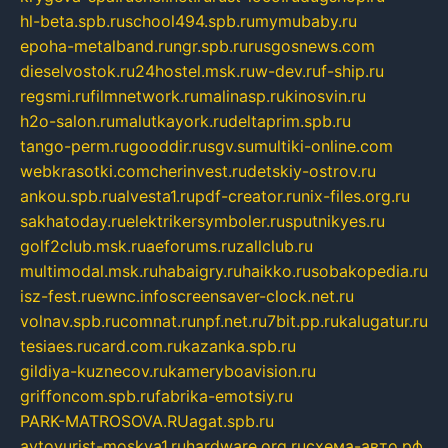
hl-beta.spb.ru
school494.spb.ru
mymubaby.ru
epoha-metalband.ru
ngr.spb.ru
rusgosnews.com
dieselvostok.ru
24hostel.msk.ru
w-dev.ru
f-ship.ru
regsmi.ru
filmnetwork.ru
malinasp.ru
kinosvin.ru
h2o-salon.ru
malutkayork.ru
deltaprim.spb.ru
tango-perm.ru
gooddir.ru
sgv.su
multiki-online.com
webkrasotki.com
cherinvest.ru
detskiy-ostrov.ru
ankou.spb.ru
alvesta1.ru
pdf-creator.ru
nix-files.org.ru
sakhatoday.ru
elektrikersymboler.ru
sputnikyes.ru
golf2club.msk.ru
aeforums.ru
zallclub.ru
multimodal.msk.ru
habaigry.ru
haikko.ru
sobakopedia.ru
isz-fest.ru
ewnc.info
screensaver-clock.net.ru
volnav.spb.ru
comnat.ru
npf.net.ru
7bit.pp.ru
kalugatur.ru
tesiaes.ru
card.com.ru
kazanka.spb.ru
gildiya-kuznecov.ru
kameryboavision.ru
griffoncom.spb.ru
fabrika-emotsiy.ru
PARK-MATROSOVA.RU
agat.spb.ru
avtoyurist-moskva1.ru
hardware.org.ru
схема-авто.рф