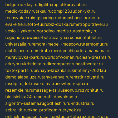
belgorod-day.ru
digilith.ru
pichkurovlab.ru
medic-today.ru
taksu.ru
comp123.ru
don-ykt.ru
teensvoice.ru
imgsharing.ru
domashnee-porno.ru
eva-elfie.ru
foto-tur.ru
biz-doska.ru
metropoltravel.ru
veslo-i-yakor.ru
borodino-media.ru
rostotsky.ru
regionufa.ru
weiss-bet.ru
zaryna.ru
casinotablet.ru
universalia.ru
remont-mebeli-moscow.ru
termomur.ru
clubfisher.ru
remstirufa.ru
erdamchi.ru
doramamama.ru
muraviovka-park.ru
worldofwoman.ru
clean-dreams.ru
arkrym.ru
kristinita.ru
dircomputer.ru
healthenter.ru
textexperts.ru
pivnaya-kruzhka.ru
kinofilmy-2021.ru
demolalapaluza.ru
tanyavanya.ru
remstir-tolyatti.ru
msdip.ru
jdol.ru
sokolovr.ru
newtech-spb.ru
rezemkleim.ru
massage-tai.ru
seonub.ru
zvonitut.ru
biolisichka24.ru
mncraft-download.ru
algoritm-sistema.ru
godflesh.ru
ru-industria.ru
zebra-tlt.ru
okna-proficom.ru
erynok.ru
onlinekinospace.ru
startupstudio-fefu.ru
zarges-ru.ru