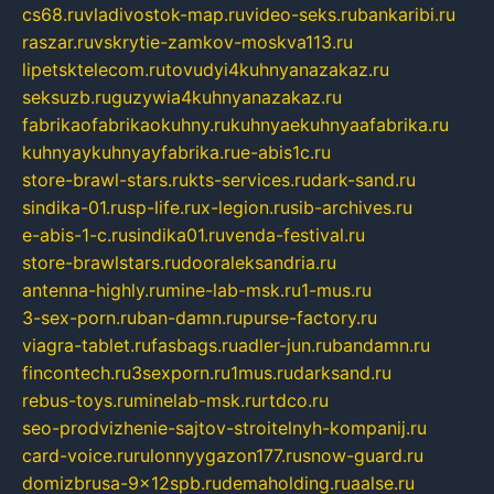
cs68.ru
vladivostok-map.ru
video-seks.ru
bankaribi.ru
raszar.ru
vskrytie-zamkov-moskva113.ru
lipetsktelecom.ru
tovudyi4kuhnyanazakaz.ru
seksuzb.ru
guzywia4kuhnyanazakaz.ru
fabrikaofabrikaokuhny.ru
kuhnyaekuhnyaafabrika.ru
kuhnyaykuhnyayfabrika.ru
e-abis1c.ru
store-brawl-stars.ru
kts-services.ru
dark-sand.ru
sindika-01.ru
sp-life.ru
x-legion.ru
sib-archives.ru
e-abis-1-c.ru
sindika01.ru
venda-festival.ru
store-brawlstars.ru
dooraleksandria.ru
antenna-highly.ru
mine-lab-msk.ru
1-mus.ru
3-sex-porn.ru
ban-damn.ru
purse-factory.ru
viagra-tablet.ru
fasbags.ru
adler-jun.ru
bandamn.ru
fincontech.ru
3sexporn.ru
1mus.ru
darksand.ru
rebus-toys.ru
minelab-msk.ru
rtdco.ru
seo-prodvizhenie-sajtov-stroitelnyh-kompanij.ru
card-voice.ru
rulonnyygazon177.ru
snow-guard.ru
domizbrusa-9x12spb.ru
demaholding.ru
aalse.ru