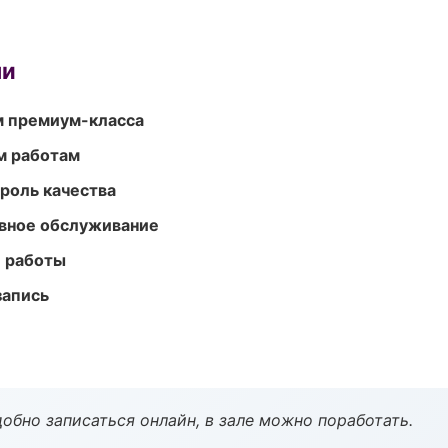
ми
м премиум-класса
м работам
роль качества
вное обслуживание
е работы
запись
обно записаться онлайн, в зале можно поработать.