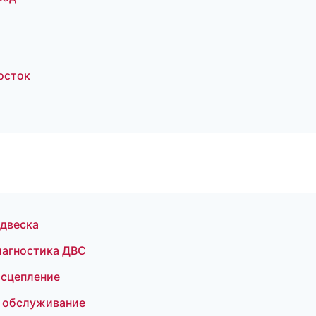
осток
одвеска
иагностика ДВС
 сцепление
е обслуживание