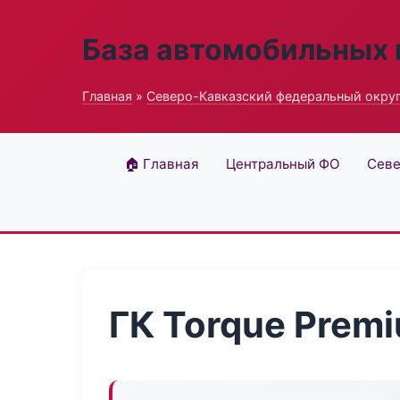
База автомобильных
Главная
»
Северо-Кавказский федеральный окру
🏠 Главная
Центральный ФО
Севе
ГК Torque Prem