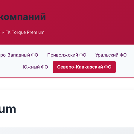
 компаний
г
» ГК Torque Premium
ро-Западный ФО
Приволжский ФО
Уральский ФО
Южный ФО
Северо-Кавказский ФО
ium