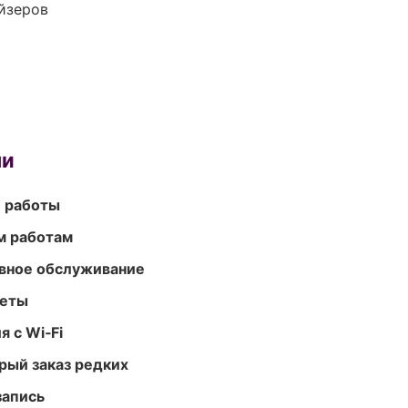
йзеров
ми
е работы
м работам
вное обслуживание
меты
 с Wi‑Fi
рый заказ редких
запись