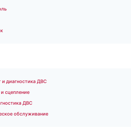
оль
ик
т и диагностика ДВС
 и сцепление
агностика ДВС
ическое обслуживание