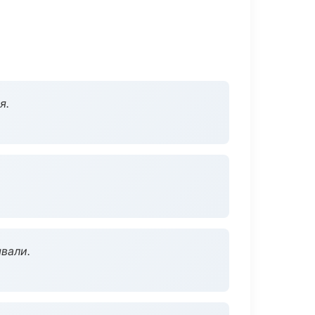
я.
вали.