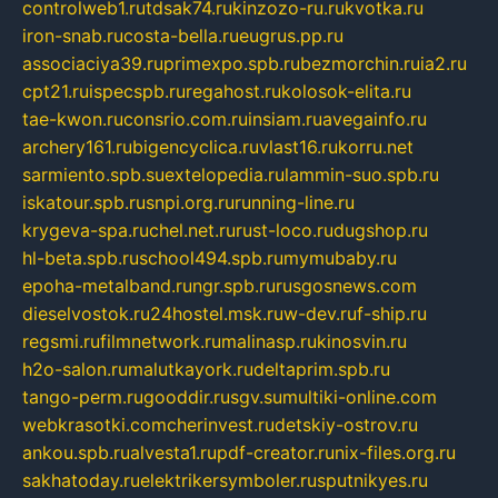
controlweb1.ru
tdsak74.ru
kinzozo-ru.ru
kvotka.ru
iron-snab.ru
costa-bella.ru
eugrus.pp.ru
associaciya39.ru
primexpo.spb.ru
bezmorchin.ru
ia2.ru
cpt21.ru
ispecspb.ru
regahost.ru
kolosok-elita.ru
tae-kwon.ru
consrio.com.ru
insiam.ru
avegainfo.ru
archery161.ru
bigencyclica.ru
vlast16.ru
korru.net
sarmiento.spb.su
extelopedia.ru
lammin-suo.spb.ru
iskatour.spb.ru
snpi.org.ru
running-line.ru
krygeva-spa.ru
chel.net.ru
rust-loco.ru
dugshop.ru
hl-beta.spb.ru
school494.spb.ru
mymubaby.ru
epoha-metalband.ru
ngr.spb.ru
rusgosnews.com
dieselvostok.ru
24hostel.msk.ru
w-dev.ru
f-ship.ru
regsmi.ru
filmnetwork.ru
malinasp.ru
kinosvin.ru
h2o-salon.ru
malutkayork.ru
deltaprim.spb.ru
tango-perm.ru
gooddir.ru
sgv.su
multiki-online.com
webkrasotki.com
cherinvest.ru
detskiy-ostrov.ru
ankou.spb.ru
alvesta1.ru
pdf-creator.ru
nix-files.org.ru
sakhatoday.ru
elektrikersymboler.ru
sputnikyes.ru