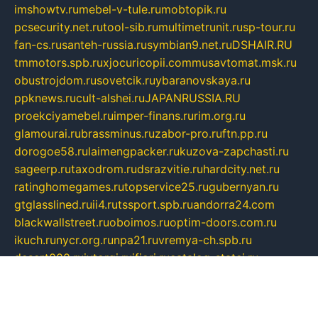
imshowtv.ru
mebel-v-tule.ru
mobtopik.ru
pcsecurity.net.ru
tool-sib.ru
multimetrunit.ru
sp-tour.ru
fan-cs.ru
santeh-russia.ru
symbian9.net.ru
DSHAIR.RU
tmmotors.spb.ru
xjocuricopii.com
musavtomat.msk.ru
obustrojdom.ru
sovetcik.ru
ybaranovskaya.ru
ppknews.ru
cult-alshei.ru
JAPANRUSSIA.RU
proekciyamebel.ru
imper-finans.ru
rim.org.ru
glamourai.ru
brassminus.ru
zabor-pro.ru
ftn.pp.ru
dorogoe58.ru
laimengpacker.ru
kuzova-zapchasti.ru
sageerp.ru
taxodrom.ru
dsrazvitie.ru
hardcity.net.ru
ratinghomegames.ru
topservice25.ru
gubernyan.ru
gtglasslined.ru
ii4.ru
tssport.spb.ru
andorra24.com
blackwallstreet.ru
oboimos.ru
optim-doors.com.ru
ikuch.ru
nycr.org.ru
npa21.ru
vremya-ch.spb.ru
desert000.ru
ivtorgi.ru
ifiori.ru
catalog-statei.ru
dcv.org.ru
spetsmaster174.ru
ipkameryhiseeu.ru
dum26.ru
ruspol.spb.ru
fr-opendp.ru
kam-solnyshko.ru
cheyenne-arapaho.ru
sevzapmetal.spb.ru