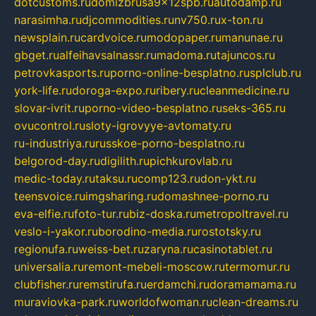
dotcustoms.ru
domizbrusa9x12spb.ru
autodamp.ru
narasimha.ru
djcommodities.ru
nv750.ru
x-ton.ru
newsplain.ru
cardvoice.ru
modopaper.ru
manunae.ru
gbget.ru
alfeihavsalnassr.ru
madoma.ru
tajuncos.ru
petrovkasports.ru
porno-online-besplatno.ru
splclub.ru
york-life.ru
doroga-expo.ru
ribery.ru
cleanmedicine.ru
slovar-ivrit.ru
porno-video-besplatno.ru
seks-365.ru
ovucontrol.ru
sloty-igrovyye-avtomaty.ru
ru-industriya.ru
russkoe-porno-besplatno.ru
belgorod-day.ru
digilith.ru
pichkurovlab.ru
medic-today.ru
taksu.ru
comp123.ru
don-ykt.ru
teensvoice.ru
imgsharing.ru
domashnee-porno.ru
eva-elfie.ru
foto-tur.ru
biz-doska.ru
metropoltravel.ru
veslo-i-yakor.ru
borodino-media.ru
rostotsky.ru
regionufa.ru
weiss-bet.ru
zaryna.ru
casinotablet.ru
universalia.ru
remont-mebeli-moscow.ru
termomur.ru
clubfisher.ru
remstirufa.ru
erdamchi.ru
doramamama.ru
muraviovka-park.ru
worldofwoman.ru
clean-dreams.ru