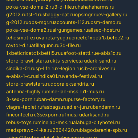
poka-vse-doma-2.ru
3-d-file.ru
hahahaharms.ru
g2012.ru
tst-1.ru
shaggy-cat.ru
opsmgr.ru
ev-gallery.ru
g-2012.ru
ops-mgr.ru
accounts-112.ru
csm-demo.ru
poka-vse-doma2.ru
airgungames.ru
allseo-host.ru
tehosmotre.ru
varieta-yug.ru
cricetc1xbetr1xbetcc2.ru
raytor-d.ru
atillagunn.ru
3d-file.ru
1xbeticricetc1xbetti5.ru
uafoot-statti.ru
e-abis1c.ru
store-brawl-stars.ru
kts-services.ru
dark-sand.ru
sindika-01.ru
sp-life.ru
x-legion.ru
sib-archives.ru
e-abis-1-c.ru
sindika01.ru
venda-festival.ru
store-brawlstars.ru
dooraleksandria.ru
antenna-highly.ru
mine-lab-msk.ru
1-mus.ru
3-sex-porn.ru
ban-damn.ru
purse-factory.ru
viagra-tablet.ru
fasbags.ru
adler-jun.ru
bandamn.ru
fincontech.ru
3sexporn.ru
1mus.ru
darksand.ru
rebus-toys.ru
minelab-msk.ru
alabuga-cityhotel.ru
medsprawo-4-ka.ru
2864420.ru
blagodarenie-spb.ru
zajmy24.ru
tovudyi-4-kuhnyanazakaz.ru