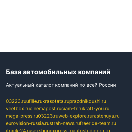
База автомобильных компаний
Актуальный каталог компаний по всей России
03223.ru
ufille.ru
krasotata.ru
prazdnikdushi.ru
veetbox.ru
cinemapost.ru
ciam-fr.ru
kraft-you.ru
mega-press.ru
03223.ru
web-explore.ru
rastenuya.ru
eurovision-russia.ru
strah-news.ru
freeride-team.ru
itrack-24.ru
sexshopexpress.ru
autostudiopro.ru