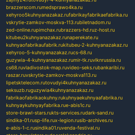
brazzerscom.ru
medsprawo4ka.ru
xehyroo5kuhnyanazakaz.ru
fabrikayfabrikaefabrika.ru
vskrytie-zamkov-moskva-113.ru
biletnadom.ru
zed-online.ru
pimchax.ru
brazzers-hd.ru
z-host.ru
kitubeu2kuhnyanazakaz.ru
naperekate.ru
kuhnyaofabrikaufabrik.ru
kitubeu-2-kuhnyanazakaz.ru
xehyroo-5-kuhnyanazakaz.ru
cs-68.ru
guzywia-4-kuhnyanazakaz.ru
mir-tk.ru
vlknrussia.ru
cs68.ru
vladivostok-map.ru
video-seks.ru
bankaribi.ru
raszar.ru
vskrytie-zamkov-moskva113.ru
lipetsktelecom.ru
tovudyi4kuhnyanazakaz.ru
seksuzb.ru
guzywia4kuhnyanazakaz.ru
fabrikaofabrikaokuhny.ru
kuhnyaekuhnyaafabrika.ru
kuhnyaykuhnyayfabrika.ru
e-abis1c.ru
store-brawl-stars.ru
kts-services.ru
dark-sand.ru
sindika-01.ru
sp-life.ru
x-legion.ru
sib-archives.ru
e-abis-1-c.ru
sindika01.ru
venda-festival.ru