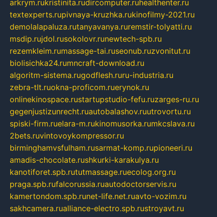
arkrym.ru
kristinita.ru
dircomputer.ru
healthenter.ru
textexperts.ru
pivnaya-kruzhka.ru
kinofilmy-2021.ru
demolalapaluza.ru
tanyavanya.ru
remstir-tolyatti.ru
msdip.ru
jdol.ru
sokolovr.ru
newtech-spb.ru
rezemkleim.ru
massage-tai.ru
seonub.ru
zvonitut.ru
biolisichka24.ru
mncraft-download.ru
algoritm-sistema.ru
godflesh.ru
ru-industria.ru
zebra-tlt.ru
okna-proficom.ru
erynok.ru
onlinekinospace.ru
startupstudio-fefu.ru
zarges-ru.ru
gegenjustizunrecht.ru
autobalashov.ru
utrovortu.ru
spiski-firm.ru
elara-m.ru
kinomusorka.ru
mkcslava.ru
2bets.ru
vintovoykompressor.ru
birminghamvsfulham.ru
sarmat-komp.ru
pioneeri.ru
amadis-chocolate.ru
shkurki-karakulya.ru
kanotiforet.spb.ru
tutmassage.ru
ecolog.org.ru
praga.spb.ru
falcorussia.ru
autodoctorservis.ru
kamertondom.spb.ru
net-life.net.ru
avto-vozim.ru
sakhcamera.ru
alliance-electro.spb.ru
stroyavt.ru