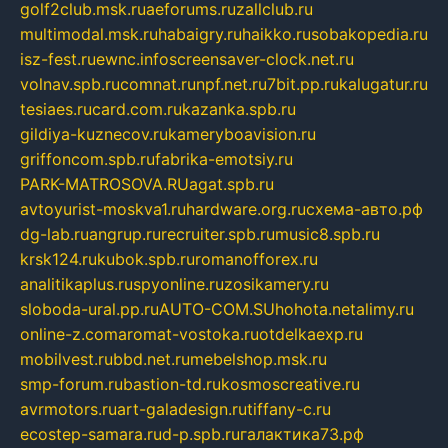
golf2club.msk.ru
aeforums.ru
zallclub.ru
multimodal.msk.ru
habaigry.ru
haikko.ru
sobakopedia.ru
isz-fest.ru
ewnc.info
screensaver-clock.net.ru
volnav.spb.ru
comnat.ru
npf.net.ru
7bit.pp.ru
kalugatur.ru
tesiaes.ru
card.com.ru
kazanka.spb.ru
gildiya-kuznecov.ru
kameryboavision.ru
griffoncom.spb.ru
fabrika-emotsiy.ru
PARK-MATROSOVA.RU
agat.spb.ru
avtoyurist-moskva1.ru
hardware.org.ru
схема-авто.рф
dg-lab.ru
angrup.ru
recruiter.spb.ru
music8.spb.ru
krsk124.ru
kubok.spb.ru
romanofforex.ru
analitikaplus.ru
spyonline.ru
zosikamery.ru
sloboda-ural.pp.ru
AUTO-COM.SU
hohota.net
alimy.ru
online-z.com
aromat-vostoka.ru
otdelkaexp.ru
mobilvest.ru
bbd.net.ru
mebelshop.msk.ru
smp-forum.ru
bastion-td.ru
kosmoscreative.ru
avrmotors.ru
art-galadesign.ru
tiffany-c.ru
ecostep-samara.ru
d-p.spb.ru
галактика73.рф