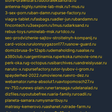
store-brawlstars.ru
dooraleksandria.ru
antenna-highly.ru
mine-lab-msk.ru
1-mus.ru
3-sex-porn.ru
ban-damn.ru
purse-factory.ru
viagra-tablet.ru
fasbags.ru
adler-jun.ru
bandamn.ru
fincontech.ru
3sexporn.ru
1mus.ru
darksand.ru
rebus-toys.ru
minelab-msk.ru
rtdco.ru
seo-prodvizhenie-sajtov-stroitelnyh-kompanij.ru
card-voice.ru
rulonnyygazon177.ru
snow-guard.ru
domizbrusa-9x12spb.ru
demaholding.ru
aalse.ru
a380club.ru
argentinamia.ru
perkoka.ru
movie-one.ru
perk-oka.ru
g-octopus.ru
sibarchives.ru
andreislyusar.ru
naruto-x.ru
pursefactory.ru
tor-lyubov-i-grom.ru
spayderhed-2022.ru
movieone.ru
evro-dez.ru
webamator.ru
ma-absolut1.ru
avtopomosch27.ru
nv-750.ru
news-plain.ru
nertansaga.ru
delanalad.ru
dizfiles.ru
youtubefree.ru
aria-family.ru
roadli.ru
planeta-samara.ru
mysmartbuy.ru
matrasy-kemerovo.ru
ashanet.ru
trade-farm.ru