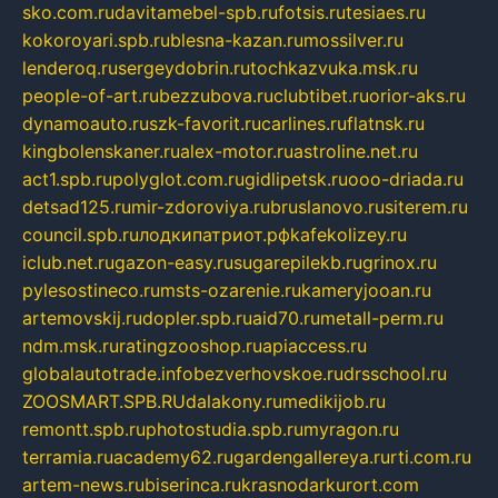
sko.com.ru
davitamebel-spb.ru
fotsis.ru
tesiaes.ru
kokoroyari.spb.ru
blesna-kazan.ru
mossilver.ru
lenderoq.ru
sergeydobrin.ru
tochkazvuka.msk.ru
people-of-art.ru
bezzubova.ru
clubtibet.ru
orior-aks.ru
dynamoauto.ru
szk-favorit.ru
carlines.ru
flatnsk.ru
kingbolenskaner.ru
alex-motor.ru
astroline.net.ru
act1.spb.ru
polyglot.com.ru
gidlipetsk.ru
ooo-driada.ru
detsad125.ru
mir-zdoroviya.ru
bruslanovo.ru
siterem.ru
council.spb.ru
лодкипатриот.рф
kafekolizey.ru
iclub.net.ru
gazon-easy.ru
sugarepilekb.ru
grinox.ru
pylesostineco.ru
msts-ozarenie.ru
kameryjooan.ru
artemovskij.ru
dopler.spb.ru
aid70.ru
metall-perm.ru
ndm.msk.ru
ratingzooshop.ru
apiaccess.ru
globalautotrade.info
bezverhovskoe.ru
drsschool.ru
ZOOSMART.SPB.RU
dalakony.ru
medikijob.ru
remontt.spb.ru
photostudia.spb.ru
myragon.ru
terramia.ru
academy62.ru
gardengallereya.ru
rti.com.ru
artem-news.ru
biserinca.ru
krasnodarkurort.com