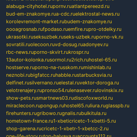
alabuga-cityhotel.ru
pornv.ru
atlantpereezd.ru
bud-em-znakomye.ru
a-cdc.ru
elektrostal-news.ru
korolevremont-market.ru
budem-znakomye.ru
oooagrosnab.ru
fpodaso.ru
emfire.ru
pro-otdelky.ru
ukrasotki.ru
seksuzbek.ru
seks-uzbek.ru
porno-vk.ru
sovratili.ru
olecoon.ru
vd-dosug.ru
adonyev.ru
rbc-news.ru
porno-skvirt.ru
krospr.ru
13autor-kolonka.ru
sormol.ru
2rich.ru
hostel-65.ru
hostserve.ru
porno-na-russkom.ru
mishinlab.ru
neznobi.ru
bigfatcc.ru
habble.ru
starbucksvia.ru
delfinet.ru
silvernano.ru
elestal.ru
vektor-doroga.ru
velotrenajery.ru
pronso54.ru
lenasever.ru
lovinskix.ru
show-pets.ru
smartnews03.ru
discofoxworld.ru
miraclecoon.ru
pongup.ru
hostel65.ru
liura.ru
glasspb.ru
firehunters.ru
gribowo.ru
gnalis.ru
bulkitula.ru
hometown-france.ru
1-xbeticricetc-1-xbetti-5.ru
shop-garena.ru
cricetc-1-xbetr-1-xbetcc-2.ru
one-life-story.ru
top-halyava.ru
accounts112.ru