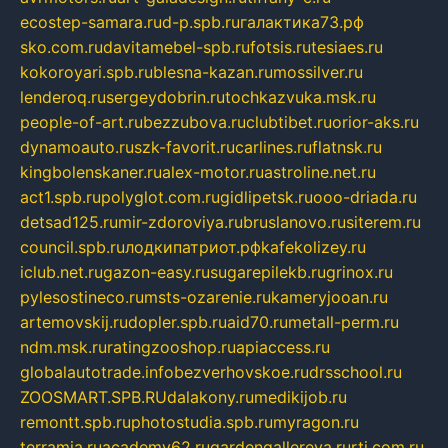
ecostep-samara.ru
d-p.spb.ru
галактика73.рф
sko.com.ru
davitamebel-spb.ru
fotsis.ru
tesiaes.ru
kokoroyari.spb.ru
blesna-kazan.ru
mossilver.ru
lenderoq.ru
sergeydobrin.ru
tochkazvuka.msk.ru
people-of-art.ru
bezzubova.ru
clubtibet.ru
orior-aks.ru
dynamoauto.ru
szk-favorit.ru
carlines.ru
flatnsk.ru
kingbolenskaner.ru
alex-motor.ru
astroline.net.ru
act1.spb.ru
polyglot.com.ru
gidlipetsk.ru
ooo-driada.ru
detsad125.ru
mir-zdoroviya.ru
bruslanovo.ru
siterem.ru
council.spb.ru
лодкипатриот.рф
kafekolizey.ru
iclub.net.ru
gazon-easy.ru
sugarepilekb.ru
grinox.ru
pylesostineco.ru
msts-ozarenie.ru
kameryjooan.ru
artemovskij.ru
dopler.spb.ru
aid70.ru
metall-perm.ru
ndm.msk.ru
ratingzooshop.ru
apiaccess.ru
globalautotrade.info
bezverhovskoe.ru
drsschool.ru
ZOOSMART.SPB.RU
dalakony.ru
medikijob.ru
remontt.spb.ru
photostudia.spb.ru
myragon.ru
terramia.ru
academy62.ru
gardengallereya.ru
rti.com.ru