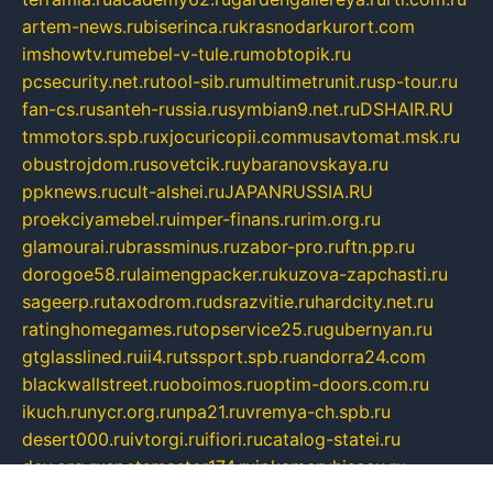
artem-news.ru
biserinca.ru
krasnodarkurort.com
imshowtv.ru
mebel-v-tule.ru
mobtopik.ru
pcsecurity.net.ru
tool-sib.ru
multimetrunit.ru
sp-tour.ru
fan-cs.ru
santeh-russia.ru
symbian9.net.ru
DSHAIR.RU
tmmotors.spb.ru
xjocuricopii.com
musavtomat.msk.ru
obustrojdom.ru
sovetcik.ru
ybaranovskaya.ru
ppknews.ru
cult-alshei.ru
JAPANRUSSIA.RU
proekciyamebel.ru
imper-finans.ru
rim.org.ru
glamourai.ru
brassminus.ru
zabor-pro.ru
ftn.pp.ru
dorogoe58.ru
laimengpacker.ru
kuzova-zapchasti.ru
sageerp.ru
taxodrom.ru
dsrazvitie.ru
hardcity.net.ru
ratinghomegames.ru
topservice25.ru
gubernyan.ru
gtglasslined.ru
ii4.ru
tssport.spb.ru
andorra24.com
blackwallstreet.ru
oboimos.ru
optim-doors.com.ru
ikuch.ru
nycr.org.ru
npa21.ru
vremya-ch.spb.ru
desert000.ru
ivtorgi.ru
ifiori.ru
catalog-statei.ru
dcv.org.ru
spetsmaster174.ru
ipkameryhiseeu.ru