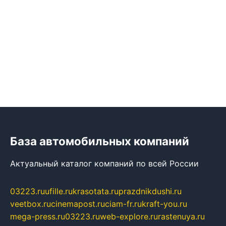
База автомобильных компаний
Актуальный каталог компаний по всей России
03223.ru
ufille.ru
krasotata.ru
prazdnikdushi.ru
veetbox.ru
cinemapost.ru
ciam-fr.ru
kraft-you.ru
mega-press.ru
03223.ru
web-explore.ru
rastenuya.ru