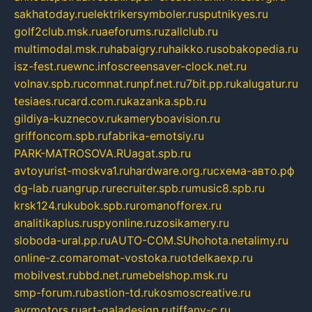
sakhatoday.ru
elektrikersymboler.ru
sputnikyes.ru
golf2club.msk.ru
aeforums.ru
zallclub.ru
multimodal.msk.ru
habaigry.ru
haikko.ru
sobakopedia.ru
isz-fest.ru
ewnc.info
screensaver-clock.net.ru
volnav.spb.ru
comnat.ru
npf.net.ru
7bit.pp.ru
kalugatur.ru
tesiaes.ru
card.com.ru
kazanka.spb.ru
gildiya-kuznecov.ru
kameryboavision.ru
griffoncom.spb.ru
fabrika-emotsiy.ru
PARK-MATROSOVA.RU
agat.spb.ru
avtoyurist-moskva1.ru
hardware.org.ru
схема-авто.рф
dg-lab.ru
angrup.ru
recruiter.spb.ru
music8.spb.ru
krsk124.ru
kubok.spb.ru
romanofforex.ru
analitikaplus.ru
spyonline.ru
zosikamery.ru
sloboda-ural.pp.ru
AUTO-COM.SU
hohota.net
alimy.ru
online-z.com
aromat-vostoka.ru
otdelkaexp.ru
mobilvest.ru
bbd.net.ru
mebelshop.msk.ru
smp-forum.ru
bastion-td.ru
kosmoscreative.ru
avrmotors.ru
art-galadesign.ru
tiffany-c.ru