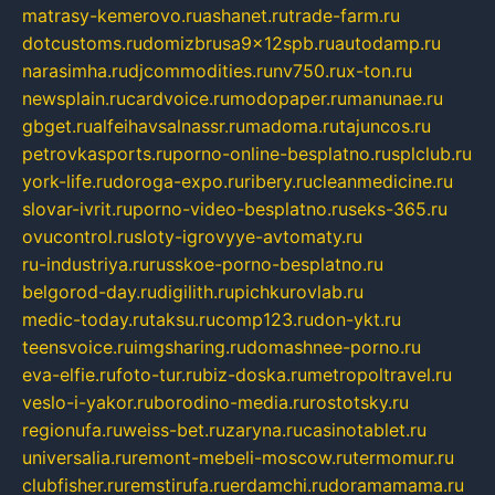
matrasy-kemerovo.ru
ashanet.ru
trade-farm.ru
dotcustoms.ru
domizbrusa9x12spb.ru
autodamp.ru
narasimha.ru
djcommodities.ru
nv750.ru
x-ton.ru
newsplain.ru
cardvoice.ru
modopaper.ru
manunae.ru
gbget.ru
alfeihavsalnassr.ru
madoma.ru
tajuncos.ru
petrovkasports.ru
porno-online-besplatno.ru
splclub.ru
york-life.ru
doroga-expo.ru
ribery.ru
cleanmedicine.ru
slovar-ivrit.ru
porno-video-besplatno.ru
seks-365.ru
ovucontrol.ru
sloty-igrovyye-avtomaty.ru
ru-industriya.ru
russkoe-porno-besplatno.ru
belgorod-day.ru
digilith.ru
pichkurovlab.ru
medic-today.ru
taksu.ru
comp123.ru
don-ykt.ru
teensvoice.ru
imgsharing.ru
domashnee-porno.ru
eva-elfie.ru
foto-tur.ru
biz-doska.ru
metropoltravel.ru
veslo-i-yakor.ru
borodino-media.ru
rostotsky.ru
regionufa.ru
weiss-bet.ru
zaryna.ru
casinotablet.ru
universalia.ru
remont-mebeli-moscow.ru
termomur.ru
clubfisher.ru
remstirufa.ru
erdamchi.ru
doramamama.ru