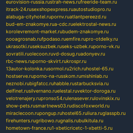
eurovision-russia.ru
strah-news.ru
freeride-team.ru
itrack-24.ru
sexshopexpress.ru
autostudiopro.ru
alabuga-cityhotel.ru
pornv.ru
atlantpereezd.ru
bud-em-znakomye.ru
a-cdc.ru
elektrostal-news.ru
korolevremont-market.ru
budem-znakomye.ru
oooagrosnab.ru
fpodaso.ru
emfire.ru
pro-otdelky.ru
ukrasotki.ru
seksuzbek.ru
seks-uzbek.ru
porno-vk.ru
sovratili.ru
olecoon.ru
vd-dosug.ru
adonyev.ru
rbc-news.ru
porno-skvirt.ru
krospr.ru
13autor-kolonka.ru
sormol.ru
2rich.ru
hostel-65.ru
hostserve.ru
porno-na-russkom.ru
mishinlab.ru
neznobi.ru
bigfatcc.ru
habble.ru
starbucksvia.ru
delfinet.ru
silvernano.ru
elestal.ru
vektor-doroga.ru
velotrenajery.ru
pronso54.ru
lenasever.ru
lovinskix.ru
show-pets.ru
smartnews03.ru
discofoxworld.ru
miraclecoon.ru
pongup.ru
hostel65.ru
liura.ru
glasspb.ru
firehunters.ru
gribowo.ru
gnalis.ru
bulkitula.ru
hometown-france.ru
1-xbeticricetc-1-xbetti-5.ru