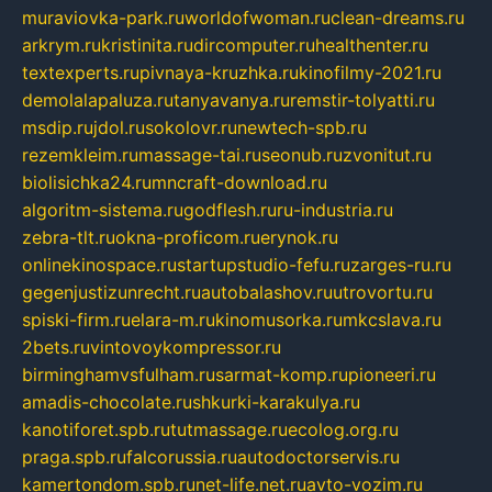
muraviovka-park.ru
worldofwoman.ru
clean-dreams.ru
arkrym.ru
kristinita.ru
dircomputer.ru
healthenter.ru
textexperts.ru
pivnaya-kruzhka.ru
kinofilmy-2021.ru
demolalapaluza.ru
tanyavanya.ru
remstir-tolyatti.ru
msdip.ru
jdol.ru
sokolovr.ru
newtech-spb.ru
rezemkleim.ru
massage-tai.ru
seonub.ru
zvonitut.ru
biolisichka24.ru
mncraft-download.ru
algoritm-sistema.ru
godflesh.ru
ru-industria.ru
zebra-tlt.ru
okna-proficom.ru
erynok.ru
onlinekinospace.ru
startupstudio-fefu.ru
zarges-ru.ru
gegenjustizunrecht.ru
autobalashov.ru
utrovortu.ru
spiski-firm.ru
elara-m.ru
kinomusorka.ru
mkcslava.ru
2bets.ru
vintovoykompressor.ru
birminghamvsfulham.ru
sarmat-komp.ru
pioneeri.ru
amadis-chocolate.ru
shkurki-karakulya.ru
kanotiforet.spb.ru
tutmassage.ru
ecolog.org.ru
praga.spb.ru
falcorussia.ru
autodoctorservis.ru
kamertondom.spb.ru
net-life.net.ru
avto-vozim.ru