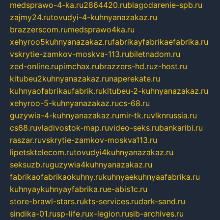
medsprawo-4-ka.ru
2864420.ru
blagodarenie-spb.ru
zajmy24.ru
tovudyi-4-kuhnyanazakaz.ru
brazzerscom.ru
medsprawo4ka.ru
xehyroo5kuhnyanazakaz.ru
fabrikayfabrikaefabrika.ru
vskrytie-zamkov-moskva-113.ru
biletnadom.ru
zed-online.ru
pimchax.ru
brazzers-hd.ru
z-host.ru
kitubeu2kuhnyanazakaz.ru
naperekate.ru
kuhnyaofabrikaufabrik.ru
kitubeu-2-kuhnyanazakaz.ru
xehyroo-5-kuhnyanazakaz.ru
cs-68.ru
guzywia-4-kuhnyanazakaz.ru
mir-tk.ru
vlknrussia.ru
cs68.ru
vladivostok-map.ru
video-seks.ru
bankaribi.ru
raszar.ru
vskrytie-zamkov-moskva113.ru
lipetsktelecom.ru
tovudyi4kuhnyanazakaz.ru
seksuzb.ru
guzywia4kuhnyanazakaz.ru
fabrikaofabrikaokuhny.ru
kuhnyaekuhnyaafabrika.ru
kuhnyaykuhnyayfabrika.ru
e-abis1c.ru
store-brawl-stars.ru
kts-services.ru
dark-sand.ru
sindika-01.ru
sp-life.ru
x-legion.ru
sib-archives.ru