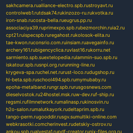
sakhcamera.ru
alliance-electro.spb.ru
stroyavt.ru
controlweb1.ru
tdsak74.ru
kinzozo-ru.ru
kvotka.ru
iron-snab.ru
costa-bella.ru
eugrus.pp.ru
associaciya39.ru
primexpo.spb.ru
bezmorchin.ru
ia2.ru
cpt21.ru
ispecspb.ru
regahost.ru
kolosok-elita.ru
tae-kwon.ru
consrio.com.ru
insiam.ru
avegainfo.ru
archery161.ru
bigencyclica.ru
vlast16.ru
korru.net
sarmiento.spb.su
extelopedia.ru
lammin-suo.spb.ru
iskatour.spb.ru
snpi.org.ru
running-line.ru
krygeva-spa.ru
chel.net.ru
rust-loco.ru
dugshop.ru
hl-beta.spb.ru
school494.spb.ru
mymubaby.ru
epoha-metalband.ru
ngr.spb.ru
rusgosnews.com
dieselvostok.ru
24hostel.msk.ru
w-dev.ru
f-ship.ru
regsmi.ru
filmnetwork.ru
malinasp.ru
kinosvin.ru
h2o-salon.ru
malutkayork.ru
deltaprim.spb.ru
tango-perm.ru
gooddir.ru
sgv.su
multiki-online.com
webkrasotki.com
cherinvest.ru
detskiy-ostrov.ru
ankou.spb.ru
alvesta1.ru
pdf-creator.ru
nix-files.org.ru