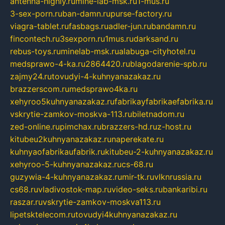
antenna-highly.ru
mine-lab-msk.ru
1-mus.ru
3-sex-porn.ru
ban-damn.ru
purse-factory.ru
viagra-tablet.ru
fasbags.ru
adler-jun.ru
bandamn.ru
fincontech.ru
3sexporn.ru
1mus.ru
darksand.ru
rebus-toys.ru
minelab-msk.ru
alabuga-cityhotel.ru
medsprawo-4-ka.ru
2864420.ru
blagodarenie-spb.ru
zajmy24.ru
tovudyi-4-kuhnyanazakaz.ru
brazzerscom.ru
medsprawo4ka.ru
xehyroo5kuhnyanazakaz.ru
fabrikayfabrikaefabrika.ru
vskrytie-zamkov-moskva-113.ru
biletnadom.ru
zed-online.ru
pimchax.ru
brazzers-hd.ru
z-host.ru
kitubeu2kuhnyanazakaz.ru
naperekate.ru
kuhnyaofabrikaufabrik.ru
kitubeu-2-kuhnyanazakaz.ru
xehyroo-5-kuhnyanazakaz.ru
cs-68.ru
guzywia-4-kuhnyanazakaz.ru
mir-tk.ru
vlknrussia.ru
cs68.ru
vladivostok-map.ru
video-seks.ru
bankaribi.ru
raszar.ru
vskrytie-zamkov-moskva113.ru
lipetsktelecom.ru
tovudyi4kuhnyanazakaz.ru