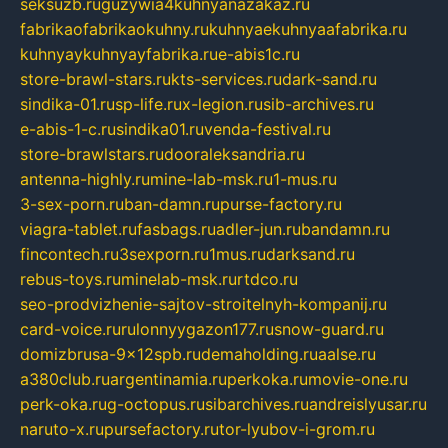
seksuzb.ru
guzywia4kuhnyanazakaz.ru
fabrikaofabrikaokuhny.ru
kuhnyaekuhnyaafabrika.ru
kuhnyaykuhnyayfabrika.ru
e-abis1c.ru
store-brawl-stars.ru
kts-services.ru
dark-sand.ru
sindika-01.ru
sp-life.ru
x-legion.ru
sib-archives.ru
e-abis-1-c.ru
sindika01.ru
venda-festival.ru
store-brawlstars.ru
dooraleksandria.ru
antenna-highly.ru
mine-lab-msk.ru
1-mus.ru
3-sex-porn.ru
ban-damn.ru
purse-factory.ru
viagra-tablet.ru
fasbags.ru
adler-jun.ru
bandamn.ru
fincontech.ru
3sexporn.ru
1mus.ru
darksand.ru
rebus-toys.ru
minelab-msk.ru
rtdco.ru
seo-prodvizhenie-sajtov-stroitelnyh-kompanij.ru
card-voice.ru
rulonnyygazon177.ru
snow-guard.ru
domizbrusa-9x12spb.ru
demaholding.ru
aalse.ru
a380club.ru
argentinamia.ru
perkoka.ru
movie-one.ru
perk-oka.ru
g-octopus.ru
sibarchives.ru
andreislyusar.ru
naruto-x.ru
pursefactory.ru
tor-lyubov-i-grom.ru