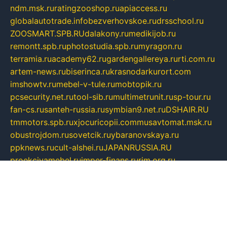
ndm.msk.ru
ratingzooshop.ru
apiaccess.ru
globalautotrade.info
bezverhovskoe.ru
drsschool.ru
ZOOSMART.SPB.RU
dalakony.ru
medikijob.ru
remontt.spb.ru
photostudia.spb.ru
myragon.ru
terramia.ru
academy62.ru
gardengallereya.ru
rti.com.ru
artem-news.ru
biserinca.ru
krasnodarkurort.com
imshowtv.ru
mebel-v-tule.ru
mobtopik.ru
pcsecurity.net.ru
tool-sib.ru
multimetrunit.ru
sp-tour.ru
fan-cs.ru
santeh-russia.ru
symbian9.net.ru
DSHAIR.RU
tmmotors.spb.ru
xjocuricopii.com
musavtomat.msk.ru
obustrojdom.ru
sovetcik.ru
ybaranovskaya.ru
ppknews.ru
cult-alshei.ru
JAPANRUSSIA.RU
proekciyamebel.ru
imper-finans.ru
rim.org.ru
glamourai.ru
brassminus.ru
zabor-pro.ru
ftn.pp.ru
dorogoe58.ru
laimengpacker.ru
kuzova-zapchasti.ru
sageerp.ru
taxodrom.ru
dsrazvitie.ru
hardcity.net.ru
ratinghomegames.ru
topservice25.ru
gubernyan.ru
gtglasslined.ru
ii4.ru
tssport.spb.ru
andorra24.com