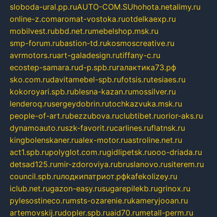
sloboda-ural.pp.ru
AUTO-COM.SU
hohota.net
alimy.ru
online-z.com
aromat-vostoka.ru
otdelkaexp.ru
mobilvest.ru
bbd.net.ru
mebelshop.msk.ru
smp-forum.ru
bastion-td.ru
kosmoscreative.ru
avrmotors.ru
art-galadesign.ru
tiffany-c.ru
ecostep-samara.ru
d-p.spb.ru
галактика73.рф
sko.com.ru
davitamebel-spb.ru
fotsis.ru
tesiaes.ru
kokoroyari.spb.ru
blesna-kazan.ru
mossilver.ru
lenderoq.ru
sergeydobrin.ru
tochkazvuka.msk.ru
people-of-art.ru
bezzubova.ru
clubtibet.ru
orior-aks.ru
dynamoauto.ru
szk-favorit.ru
carlines.ru
flatnsk.ru
kingbolenskaner.ru
alex-motor.ru
astroline.net.ru
act1.spb.ru
polyglot.com.ru
gidlipetsk.ru
ooo-driada.ru
detsad125.ru
mir-zdoroviya.ru
bruslanovo.ru
siterem.ru
council.spb.ru
лодкипатриот.рф
kafekolizey.ru
iclub.net.ru
gazon-easy.ru
sugarepilekb.ru
grinox.ru
pylesostineco.ru
msts-ozarenie.ru
kameryjooan.ru
artemovskij.ru
dopler.spb.ru
aid70.ru
metall-perm.ru