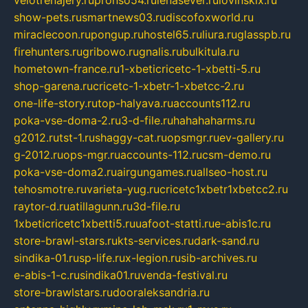
show-pets.ru
smartnews03.ru
discofoxworld.ru
miraclecoon.ru
pongup.ru
hostel65.ru
liura.ru
glasspb.ru
firehunters.ru
gribowo.ru
gnalis.ru
bulkitula.ru
hometown-france.ru
1-xbeticricetc-1-xbetti-5.ru
shop-garena.ru
cricetc-1-xbetr-1-xbetcc-2.ru
one-life-story.ru
top-halyava.ru
accounts112.ru
poka-vse-doma-2.ru
3-d-file.ru
hahahaharms.ru
g2012.ru
tst-1.ru
shaggy-cat.ru
opsmgr.ru
ev-gallery.ru
g-2012.ru
ops-mgr.ru
accounts-112.ru
csm-demo.ru
poka-vse-doma2.ru
airgungames.ru
allseo-host.ru
tehosmotre.ru
varieta-yug.ru
cricetc1xbetr1xbetcc2.ru
raytor-d.ru
atillagunn.ru
3d-file.ru
1xbeticricetc1xbetti5.ru
uafoot-statti.ru
e-abis1c.ru
store-brawl-stars.ru
kts-services.ru
dark-sand.ru
sindika-01.ru
sp-life.ru
x-legion.ru
sib-archives.ru
e-abis-1-c.ru
sindika01.ru
venda-festival.ru
store-brawlstars.ru
dooraleksandria.ru