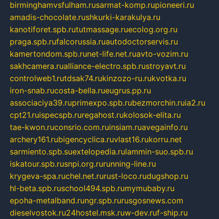
birminghamvsfulham.ru
sarmat-komp.ru
pioneeri.ru
amadis-chocolate.ru
shkurki-karakulya.ru
kanotiforet.spb.ru
tutmassage.ru
ecolog.org.ru
praga.spb.ru
falcorussia.ru
autodoctorservis.ru
kamertondom.spb.ru
net-life.net.ru
avto-vozim.ru
sakhcamera.ru
alliance-electro.spb.ru
stroyavt.ru
controlweb1.ru
tdsak74.ru
kinzozo-ru.ru
kvotka.ru
iron-snab.ru
costa-bella.ru
eugrus.pp.ru
associaciya39.ru
primexpo.spb.ru
bezmorchin.ru
ia2.ru
cpt21.ru
ispecspb.ru
regahost.ru
kolosok-elita.ru
tae-kwon.ru
consrio.com.ru
insiam.ru
avegainfo.ru
archery161.ru
bigencyclica.ru
vlast16.ru
korru.net
sarmiento.spb.su
extelopedia.ru
lammin-suo.spb.ru
iskatour.spb.ru
snpi.org.ru
running-line.ru
krygeva-spa.ru
chel.net.ru
rust-loco.ru
dugshop.ru
hl-beta.spb.ru
school494.spb.ru
mymubaby.ru
epoha-metalband.ru
ngr.spb.ru
rusgosnews.com
dieselvostok.ru
24hostel.msk.ru
w-dev.ru
f-ship.ru