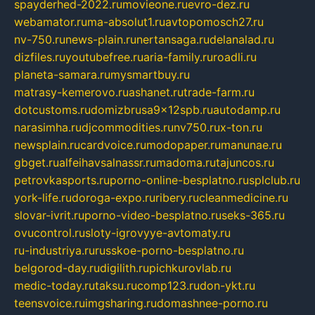
spayderhed-2022.ru
movieone.ru
evro-dez.ru
webamator.ru
ma-absolut1.ru
avtopomosch27.ru
nv-750.ru
news-plain.ru
nertansaga.ru
delanalad.ru
dizfiles.ru
youtubefree.ru
aria-family.ru
roadli.ru
planeta-samara.ru
mysmartbuy.ru
matrasy-kemerovo.ru
ashanet.ru
trade-farm.ru
dotcustoms.ru
domizbrusa9x12spb.ru
autodamp.ru
narasimha.ru
djcommodities.ru
nv750.ru
x-ton.ru
newsplain.ru
cardvoice.ru
modopaper.ru
manunae.ru
gbget.ru
alfeihavsalnassr.ru
madoma.ru
tajuncos.ru
petrovkasports.ru
porno-online-besplatno.ru
splclub.ru
york-life.ru
doroga-expo.ru
ribery.ru
cleanmedicine.ru
slovar-ivrit.ru
porno-video-besplatno.ru
seks-365.ru
ovucontrol.ru
sloty-igrovyye-avtomaty.ru
ru-industriya.ru
russkoe-porno-besplatno.ru
belgorod-day.ru
digilith.ru
pichkurovlab.ru
medic-today.ru
taksu.ru
comp123.ru
don-ykt.ru
teensvoice.ru
imgsharing.ru
domashnee-porno.ru