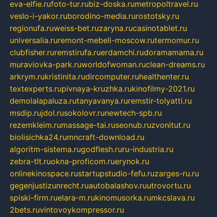
eva-elfie.ru
foto-tur.ru
biz-doska.ru
metropoltravel.ru
veslo-i-yakor.ru
borodino-media.ru
rostotsky.ru
regionufa.ru
weiss-bet.ru
zaryna.ru
casinotablet.ru
universalia.ru
remont-mebeli-moscow.ru
termomur.ru
clubfisher.ru
remstirufa.ru
erdamchi.ru
doramamama.ru
muraviovka-park.ru
worldofwoman.ru
clean-dreams.ru
arkrym.ru
kristinita.ru
dircomputer.ru
healthenter.ru
textexperts.ru
pivnaya-kruzhka.ru
kinofilmy-2021.ru
demolalapaluza.ru
tanyavanya.ru
remstir-tolyatti.ru
msdip.ru
jdol.ru
sokolovr.ru
newtech-spb.ru
rezemkleim.ru
massage-tai.ru
seonub.ru
zvonitut.ru
biolisichka24.ru
mncraft-download.ru
algoritm-sistema.ru
godflesh.ru
ru-industria.ru
zebra-tlt.ru
okna-proficom.ru
erynok.ru
onlinekinospace.ru
startupstudio-fefu.ru
zarges-ru.ru
gegenjustizunrecht.ru
autobalashov.ru
utrovortu.ru
spiski-firm.ru
elara-m.ru
kinomusorka.ru
mkcslava.ru
2bets.ru
vintovoykompressor.ru