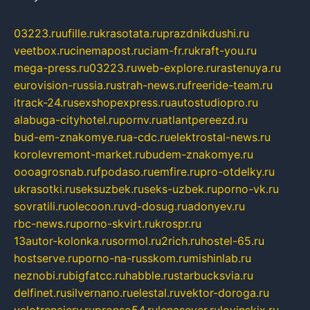
03223.ru
ufille.ru
krasotata.ru
prazdnikdushi.ru
veetbox.ru
cinemapost.ru
ciam-fr.ru
kraft-you.ru
mega-press.ru
03223.ru
web-explore.ru
rastenuya.ru
eurovision-russia.ru
strah-news.ru
freeride-team.ru
itrack-24.ru
sexshopexpress.ru
autostudiopro.ru
alabuga-cityhotel.ru
pornv.ru
atlantpereezd.ru
bud-em-znakomye.ru
a-cdc.ru
elektrostal-news.ru
korolevremont-market.ru
budem-znakomye.ru
oooagrosnab.ru
fpodaso.ru
emfire.ru
pro-otdelky.ru
ukrasotki.ru
seksuzbek.ru
seks-uzbek.ru
porno-vk.ru
sovratili.ru
olecoon.ru
vd-dosug.ru
adonyev.ru
rbc-news.ru
porno-skvirt.ru
krospr.ru
13autor-kolonka.ru
sormol.ru
2rich.ru
hostel-65.ru
hostserve.ru
porno-na-russkom.ru
mishinlab.ru
neznobi.ru
bigfatcc.ru
habble.ru
starbucksvia.ru
delfinet.ru
silvernano.ru
elestal.ru
vektor-doroga.ru
velotrenajery.ru
pronso54.ru
lenasever.ru
lovinskix.ru