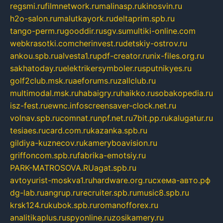
regsmi.ru
filmnetwork.ru
malinasp.ru
kinosvin.ru
h2o-salon.ru
malutkayork.ru
deltaprim.spb.ru
tango-perm.ru
gooddir.ru
sgv.su
multiki-online.com
webkrasotki.com
cherinvest.ru
detskiy-ostrov.ru
ankou.spb.ru
alvesta1.ru
pdf-creator.ru
nix-files.org.ru
sakhatoday.ru
elektrikersymboler.ru
sputnikyes.ru
golf2club.msk.ru
aeforums.ru
zallclub.ru
multimodal.msk.ru
habaigry.ru
haikko.ru
sobakopedia.ru
isz-fest.ru
ewnc.info
screensaver-clock.net.ru
volnav.spb.ru
comnat.ru
npf.net.ru
7bit.pp.ru
kalugatur.ru
tesiaes.ru
card.com.ru
kazanka.spb.ru
gildiya-kuznecov.ru
kameryboavision.ru
griffoncom.spb.ru
fabrika-emotsiy.ru
PARK-MATROSOVA.RU
agat.spb.ru
avtoyurist-moskva1.ru
hardware.org.ru
схема-авто.рф
dg-lab.ru
angrup.ru
recruiter.spb.ru
music8.spb.ru
krsk124.ru
kubok.spb.ru
romanofforex.ru
analitikaplus.ru
spyonline.ru
zosikamery.ru