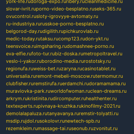
york-life.ru
doroga-expo.ru
ribery.ru
cleanmedicine.ru
slovar-ivrit.ru
porno-video-besplatno.ru
seks-365.ru
ovucontrol.ru
sloty-igrovyye-avtomaty.ru
ru-industriya.ru
russkoe-porno-besplatno.ru
belgorod-day.ru
digilith.ru
pichkurovlab.ru
medic-today.ru
taksu.ru
comp123.ru
don-ykt.ru
teensvoice.ru
imgsharing.ru
domashnee-porno.ru
eva-elfie.ru
foto-tur.ru
biz-doska.ru
metropoltravel.ru
veslo-i-yakor.ru
borodino-media.ru
rostotsky.ru
regionufa.ru
weiss-bet.ru
zaryna.ru
casinotablet.ru
universalia.ru
remont-mebeli-moscow.ru
termomur.ru
clubfisher.ru
remstirufa.ru
erdamchi.ru
doramamama.ru
muraviovka-park.ru
worldofwoman.ru
clean-dreams.ru
arkrym.ru
kristinita.ru
dircomputer.ru
healthenter.ru
textexperts.ru
pivnaya-kruzhka.ru
kinofilmy-2021.ru
demolalapaluza.ru
tanyavanya.ru
remstir-tolyatti.ru
msdip.ru
jdol.ru
sokolovr.ru
newtech-spb.ru
rezemkleim.ru
massage-tai.ru
seonub.ru
zvonitut.ru