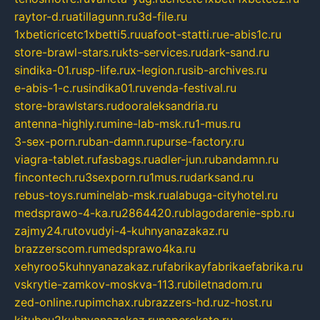
raytor-d.ru
atillagunn.ru
3d-file.ru
1xbeticricetc1xbetti5.ru
uafoot-statti.ru
e-abis1c.ru
store-brawl-stars.ru
kts-services.ru
dark-sand.ru
sindika-01.ru
sp-life.ru
x-legion.ru
sib-archives.ru
e-abis-1-c.ru
sindika01.ru
venda-festival.ru
store-brawlstars.ru
dooraleksandria.ru
antenna-highly.ru
mine-lab-msk.ru
1-mus.ru
3-sex-porn.ru
ban-damn.ru
purse-factory.ru
viagra-tablet.ru
fasbags.ru
adler-jun.ru
bandamn.ru
fincontech.ru
3sexporn.ru
1mus.ru
darksand.ru
rebus-toys.ru
minelab-msk.ru
alabuga-cityhotel.ru
medsprawo-4-ka.ru
2864420.ru
blagodarenie-spb.ru
zajmy24.ru
tovudyi-4-kuhnyanazakaz.ru
brazzerscom.ru
medsprawo4ka.ru
xehyroo5kuhnyanazakaz.ru
fabrikayfabrikaefabrika.ru
vskrytie-zamkov-moskva-113.ru
biletnadom.ru
zed-online.ru
pimchax.ru
brazzers-hd.ru
z-host.ru
kitubeu2kuhnyanazakaz.ru
naperekate.ru