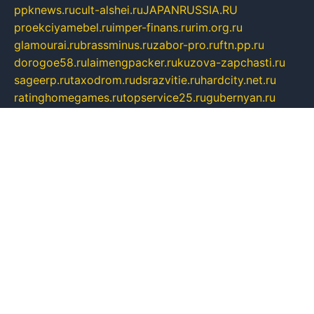
ppknews.ru
cult-alshei.ru
JAPANRUSSIA.RU
proekciyamebel.ru
imper-finans.ru
rim.org.ru
glamourai.ru
brassminus.ru
zabor-pro.ru
ftn.pp.ru
dorogoe58.ru
laimengpacker.ru
kuzova-zapchasti.ru
sageerp.ru
taxodrom.ru
dsrazvitie.ru
hardcity.net.ru
ratinghomegames.ru
topservice25.ru
gubernyan.ru
gtglasslined.ru
ii4.ru
tssport.spb.ru
andorra24.com
blackwallstreet.ru
oboimos.ru
optim-doors.com.ru
ikuch.ru
nycr.org.ru
npa21.ru
vremya-ch.spb.ru
desert000.ru
ivtorgi.ru
ifiori.ru
catalog-statei.ru
dcv.org.ru
spetsmaster174.ru
ipkameryhiseeu.ru
dum26.ru
ruspol.spb.ru
fr-opendp.ru
kam-solnyshko.ru
cheyenne-arapaho.ru
sevzapmetal.spb.ru
ted-lapidus.spb.ru
parasite-eliminator.ru
sigma-complete.ru
modernworld.ru
dama-moda.ru
eholot-group.ru
sk-nvkz.ru
DRONGOLD.RU
democratia2.ru
i-farmer.ru
mass-sport.org
jablonex.spb.ru
bookmess.ru
linkword.ru