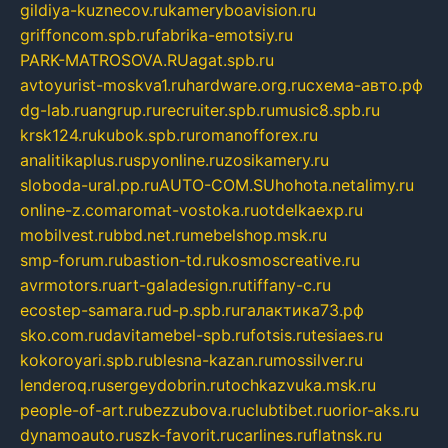
gildiya-kuznecov.ru
kameryboavision.ru
griffoncom.spb.ru
fabrika-emotsiy.ru
PARK-MATROSOVA.RU
agat.spb.ru
avtoyurist-moskva1.ru
hardware.org.ru
схема-авто.рф
dg-lab.ru
angrup.ru
recruiter.spb.ru
music8.spb.ru
krsk124.ru
kubok.spb.ru
romanofforex.ru
analitikaplus.ru
spyonline.ru
zosikamery.ru
sloboda-ural.pp.ru
AUTO-COM.SU
hohota.net
alimy.ru
online-z.com
aromat-vostoka.ru
otdelkaexp.ru
mobilvest.ru
bbd.net.ru
mebelshop.msk.ru
smp-forum.ru
bastion-td.ru
kosmoscreative.ru
avrmotors.ru
art-galadesign.ru
tiffany-c.ru
ecostep-samara.ru
d-p.spb.ru
галактика73.рф
sko.com.ru
davitamebel-spb.ru
fotsis.ru
tesiaes.ru
kokoroyari.spb.ru
blesna-kazan.ru
mossilver.ru
lenderoq.ru
sergeydobrin.ru
tochkazvuka.msk.ru
people-of-art.ru
bezzubova.ru
clubtibet.ru
orior-aks.ru
dynamoauto.ru
szk-favorit.ru
carlines.ru
flatnsk.ru