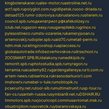
kingbolenskaner.ru
alex-motor.ru
astroline.net.ru
act1.spb.ru
polyglot.com.ru
gidlipetsk.ru
ooo-driada.ru
detsad125.ru
mir-zdoroviya.ru
bruslanovo.ru
siterem.ru
council.spb.ru
лодкипатриот.рф
kafekolizey.ru
iclub.net.ru
gazon-easy.ru
sugarepilekb.ru
grinox.ru
pylesostineco.ru
msts-ozarenie.ru
kameryjooan.ru
artemovskij.ru
dopler.spb.ru
aid70.ru
metall-perm.ru
ndm.msk.ru
ratingzooshop.ru
apiaccess.ru
globalautotrade.info
bezverhovskoe.ru
drsschool.ru
ZOOSMART.SPB.RU
dalakony.ru
medikijob.ru
remontt.spb.ru
photostudia.spb.ru
myragon.ru
terramia.ru
academy62.ru
gardengallereya.ru
rti.com.ru
artem-news.ru
biserinca.ru
krasnodarkurort.com
imshowtv.ru
mebel-v-tule.ru
mobtopik.ru
pcsecurity.net.ru
tool-sib.ru
multimetrunit.ru
sp-tour.ru
fan-cs.ru
santeh-russia.ru
symbian9.net.ru
DSHAIR.RU
tmmotors.spb.ru
xjocuricopii.com
musavtomat.msk.ru
obustrojdom.ru
sovetcik.ru
ybaranovskaya.ru