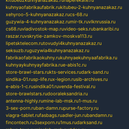
kuhnyaofabrikaufabrik.ru
kitubeu-2-kuhnyanazakaz.ru
xehyroo-5-kuhnyanazakaz.ru
cs-68.ru
guzywia-4-kuhnyanazakaz.ru
mir-tk.ru
vlknrussia.ru
cs68.ru
vladivostok-map.ru
video-seks.ru
bankaribi.ru
raszar.ru
vskrytie-zamkov-moskva113.ru
lipetsktelecom.ru
tovudyi4kuhnyanazakaz.ru
seksuzb.ru
guzywia4kuhnyanazakaz.ru
fabrikaofabrikaokuhny.ru
kuhnyaekuhnyaafabrika.ru
kuhnyaykuhnyayfabrika.ru
e-abis1c.ru
store-brawl-stars.ru
kts-services.ru
dark-sand.ru
sindika-01.ru
sp-life.ru
x-legion.ru
sib-archives.ru
e-abis-1-c.ru
sindika01.ru
venda-festival.ru
store-brawlstars.ru
dooraleksandria.ru
antenna-highly.ru
mine-lab-msk.ru
1-mus.ru
3-sex-porn.ru
ban-damn.ru
purse-factory.ru
viagra-tablet.ru
fasbags.ru
adler-jun.ru
bandamn.ru
fincontech.ru
3sexporn.ru
1mus.ru
darksand.ru