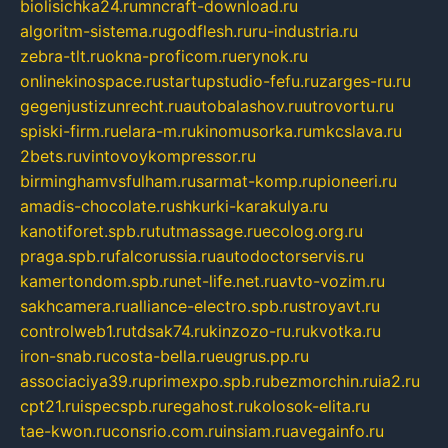
biolisichka24.ru
mncraft-download.ru
algoritm-sistema.ru
godflesh.ru
ru-industria.ru
zebra-tlt.ru
okna-proficom.ru
erynok.ru
onlinekinospace.ru
startupstudio-fefu.ru
zarges-ru.ru
gegenjustizunrecht.ru
autobalashov.ru
utrovortu.ru
spiski-firm.ru
elara-m.ru
kinomusorka.ru
mkcslava.ru
2bets.ru
vintovoykompressor.ru
birminghamvsfulham.ru
sarmat-komp.ru
pioneeri.ru
amadis-chocolate.ru
shkurki-karakulya.ru
kanotiforet.spb.ru
tutmassage.ru
ecolog.org.ru
praga.spb.ru
falcorussia.ru
autodoctorservis.ru
kamertondom.spb.ru
net-life.net.ru
avto-vozim.ru
sakhcamera.ru
alliance-electro.spb.ru
stroyavt.ru
controlweb1.ru
tdsak74.ru
kinzozo-ru.ru
kvotka.ru
iron-snab.ru
costa-bella.ru
eugrus.pp.ru
associaciya39.ru
primexpo.spb.ru
bezmorchin.ru
ia2.ru
cpt21.ru
ispecspb.ru
regahost.ru
kolosok-elita.ru
tae-kwon.ru
consrio.com.ru
insiam.ru
avegainfo.ru