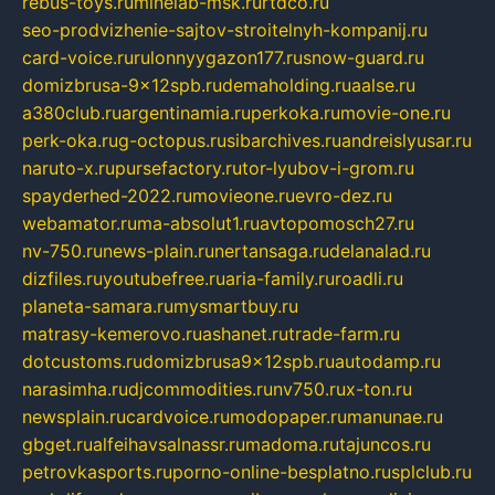
rebus-toys.ru
minelab-msk.ru
rtdco.ru
seo-prodvizhenie-sajtov-stroitelnyh-kompanij.ru
card-voice.ru
rulonnyygazon177.ru
snow-guard.ru
domizbrusa-9x12spb.ru
demaholding.ru
aalse.ru
a380club.ru
argentinamia.ru
perkoka.ru
movie-one.ru
perk-oka.ru
g-octopus.ru
sibarchives.ru
andreislyusar.ru
naruto-x.ru
pursefactory.ru
tor-lyubov-i-grom.ru
spayderhed-2022.ru
movieone.ru
evro-dez.ru
webamator.ru
ma-absolut1.ru
avtopomosch27.ru
nv-750.ru
news-plain.ru
nertansaga.ru
delanalad.ru
dizfiles.ru
youtubefree.ru
aria-family.ru
roadli.ru
planeta-samara.ru
mysmartbuy.ru
matrasy-kemerovo.ru
ashanet.ru
trade-farm.ru
dotcustoms.ru
domizbrusa9x12spb.ru
autodamp.ru
narasimha.ru
djcommodities.ru
nv750.ru
x-ton.ru
newsplain.ru
cardvoice.ru
modopaper.ru
manunae.ru
gbget.ru
alfeihavsalnassr.ru
madoma.ru
tajuncos.ru
petrovkasports.ru
porno-online-besplatno.ru
splclub.ru