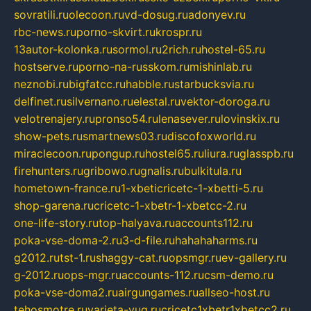
sovratili.ru
olecoon.ru
vd-dosug.ru
adonyev.ru
rbc-news.ru
porno-skvirt.ru
krospr.ru
13autor-kolonka.ru
sormol.ru
2rich.ru
hostel-65.ru
hostserve.ru
porno-na-russkom.ru
mishinlab.ru
neznobi.ru
bigfatcc.ru
habble.ru
starbucksvia.ru
delfinet.ru
silvernano.ru
elestal.ru
vektor-doroga.ru
velotrenajery.ru
pronso54.ru
lenasever.ru
lovinskix.ru
show-pets.ru
smartnews03.ru
discofoxworld.ru
miraclecoon.ru
pongup.ru
hostel65.ru
liura.ru
glasspb.ru
firehunters.ru
gribowo.ru
gnalis.ru
bulkitula.ru
hometown-france.ru
1-xbeticricetc-1-xbetti-5.ru
shop-garena.ru
cricetc-1-xbetr-1-xbetcc-2.ru
one-life-story.ru
top-halyava.ru
accounts112.ru
poka-vse-doma-2.ru
3-d-file.ru
hahahaharms.ru
g2012.ru
tst-1.ru
shaggy-cat.ru
opsmgr.ru
ev-gallery.ru
g-2012.ru
ops-mgr.ru
accounts-112.ru
csm-demo.ru
poka-vse-doma2.ru
airgungames.ru
allseo-host.ru
tehosmotre.ru
varieta-yug.ru
cricetc1xbetr1xbetcc2.ru