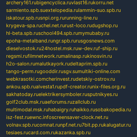
archery161.ru
bigencyclica.ru
vlast16.ru
korru.net
sarmiento.spb.su
extelopedia.ru
lammin-suo.spb.ru
iskatour.spb.ru
snpi.org.ru
running-line.ru
krygeva-spa.ru
chel.net.ru
rust-loco.ru
dugshop.ru
hl-beta.spb.ru
school494.spb.ru
mymubaby.ru
epoha-metalband.ru
ngr.spb.ru
rusgosnews.com
dieselvostok.ru
24hostel.msk.ru
w-dev.ru
f-ship.ru
regsmi.ru
filmnetwork.ru
malinasp.ru
kinosvin.ru
h2o-salon.ru
malutkayork.ru
deltaprim.spb.ru
tango-perm.ru
gooddir.ru
sgv.su
multiki-online.com
webkrasotki.com
cherinvest.ru
detskiy-ostrov.ru
ankou.spb.ru
alvesta1.ru
pdf-creator.ru
nix-files.org.ru
sakhatoday.ru
elektrikersymboler.ru
sputnikyes.ru
golf2club.msk.ru
aeforums.ru
zallclub.ru
multimodal.msk.ru
habaigry.ru
haikko.ru
sobakopedia.ru
isz-fest.ru
ewnc.info
screensaver-clock.net.ru
volnav.spb.ru
comnat.ru
npf.net.ru
7bit.pp.ru
kalugatur.ru
tesiaes.ru
card.com.ru
kazanka.spb.ru