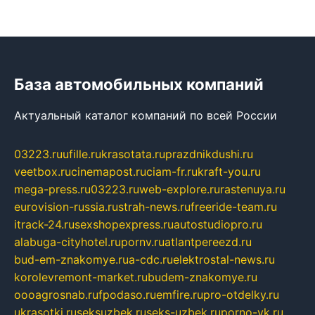
База автомобильных компаний
Актуальный каталог компаний по всей России
03223.ru
ufille.ru
krasotata.ru
prazdnikdushi.ru
veetbox.ru
cinemapost.ru
ciam-fr.ru
kraft-you.ru
mega-press.ru
03223.ru
web-explore.ru
rastenuya.ru
eurovision-russia.ru
strah-news.ru
freeride-team.ru
itrack-24.ru
sexshopexpress.ru
autostudiopro.ru
alabuga-cityhotel.ru
pornv.ru
atlantpereezd.ru
bud-em-znakomye.ru
a-cdc.ru
elektrostal-news.ru
korolevremont-market.ru
budem-znakomye.ru
oooagrosnab.ru
fpodaso.ru
emfire.ru
pro-otdelky.ru
ukrasotki.ru
seksuzbek.ru
seks-uzbek.ru
porno-vk.ru