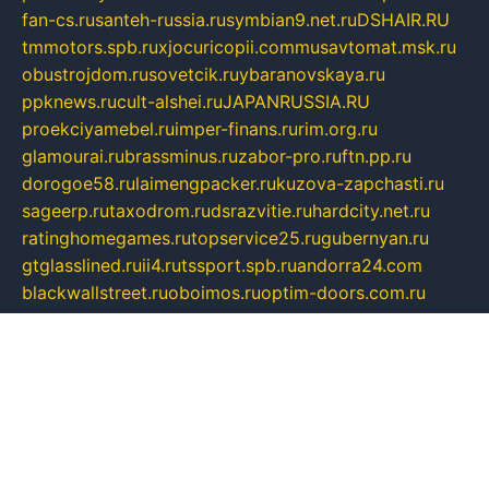
fan-cs.ru
santeh-russia.ru
symbian9.net.ru
DSHAIR.RU
tmmotors.spb.ru
xjocuricopii.com
musavtomat.msk.ru
obustrojdom.ru
sovetcik.ru
ybaranovskaya.ru
ppknews.ru
cult-alshei.ru
JAPANRUSSIA.RU
proekciyamebel.ru
imper-finans.ru
rim.org.ru
glamourai.ru
brassminus.ru
zabor-pro.ru
ftn.pp.ru
dorogoe58.ru
laimengpacker.ru
kuzova-zapchasti.ru
sageerp.ru
taxodrom.ru
dsrazvitie.ru
hardcity.net.ru
ratinghomegames.ru
topservice25.ru
gubernyan.ru
gtglasslined.ru
ii4.ru
tssport.spb.ru
andorra24.com
blackwallstreet.ru
oboimos.ru
optim-doors.com.ru
ikuch.ru
nycr.org.ru
npa21.ru
vremya-ch.spb.ru
desert000.ru
ivtorgi.ru
ifiori.ru
catalog-statei.ru
dcv.org.ru
spetsmaster174.ru
ipkameryhiseeu.ru
dum26.ru
ruspol.spb.ru
fr-opendp.ru
kam-solnyshko.ru
cheyenne-arapaho.ru
sevzapmetal.spb.ru
ted-lapidus.spb.ru
parasite-eliminator.ru
sigma-complete.ru
modernworld.ru
dama-moda.ru