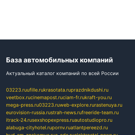
База автомобильных компаний
Актуальный каталог компаний по всей России
03223.ru
ufille.ru
krasotata.ru
prazdnikdushi.ru
veetbox.ru
cinemapost.ru
ciam-fr.ru
kraft-you.ru
mega-press.ru
03223.ru
web-explore.ru
rastenuya.ru
eurovision-russia.ru
strah-news.ru
freeride-team.ru
itrack-24.ru
sexshopexpress.ru
autostudiopro.ru
alabuga-cityhotel.ru
pornv.ru
atlantpereezd.ru