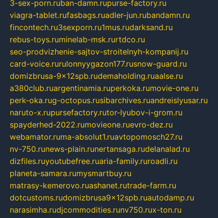
3-sex-porn.ru
ban-damn.ru
purse-factory.ru
viagra-tablet.ru
fasbags.ru
adler-jun.ru
bandamn.ru
fincontech.ru
3sexporn.ru
1mus.ru
darksand.ru
rebus-toys.ru
minelab-msk.ru
rtdco.ru
seo-prodvizhenie-sajtov-stroitelnyh-kompanij.ru
card-voice.ru
rulonnyygazon177.ru
snow-guard.ru
domizbrusa-9x12spb.ru
demaholding.ru
aalse.ru
a380club.ru
argentinamia.ru
perkoka.ru
movie-one.ru
perk-oka.ru
g-octopus.ru
sibarchives.ru
andreislyusar.ru
naruto-x.ru
pursefactory.ru
tor-lyubov-i-grom.ru
spayderhed-2022.ru
movieone.ru
evro-dez.ru
webamator.ru
ma-absolut1.ru
avtopomosch27.ru
nv-750.ru
news-plain.ru
nertansaga.ru
delanalad.ru
dizfiles.ru
youtubefree.ru
aria-family.ru
roadli.ru
planeta-samara.ru
mysmartbuy.ru
matrasy-kemerovo.ru
ashanet.ru
trade-farm.ru
dotcustoms.ru
domizbrusa9x12spb.ru
autodamp.ru
narasimha.ru
djcommodities.ru
nv750.ru
x-ton.ru