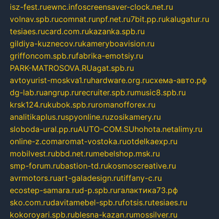
isz-fest.ru
ewnc.info
screensaver-clock.net.ru
volnav.spb.ru
comnat.ru
npf.net.ru
7bit.pp.ru
kalugatur.ru
tesiaes.ru
card.com.ru
kazanka.spb.ru
gildiya-kuznecov.ru
kameryboavision.ru
griffoncom.spb.ru
fabrika-emotsiy.ru
PARK-MATROSOVA.RU
agat.spb.ru
avtoyurist-moskva1.ru
hardware.org.ru
схема-авто.рф
dg-lab.ru
angrup.ru
recruiter.spb.ru
music8.spb.ru
krsk124.ru
kubok.spb.ru
romanofforex.ru
analitikaplus.ru
spyonline.ru
zosikamery.ru
sloboda-ural.pp.ru
AUTO-COM.SU
hohota.net
alimy.ru
online-z.com
aromat-vostoka.ru
otdelkaexp.ru
mobilvest.ru
bbd.net.ru
mebelshop.msk.ru
smp-forum.ru
bastion-td.ru
kosmoscreative.ru
avrmotors.ru
art-galadesign.ru
tiffany-c.ru
ecostep-samara.ru
d-p.spb.ru
галактика73.рф
sko.com.ru
davitamebel-spb.ru
fotsis.ru
tesiaes.ru
kokoroyari.spb.ru
blesna-kazan.ru
mossilver.ru