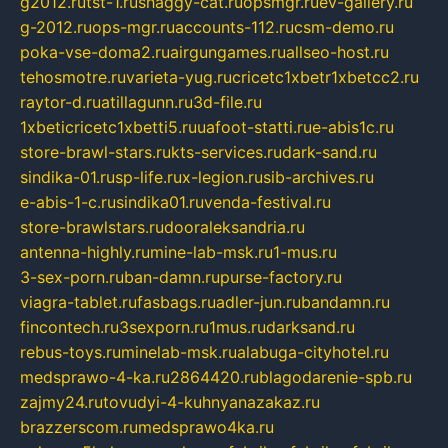
g2012.ru
tst-1.ru
shaggy-cat.ru
opsmgr.ru
ev-gallery.ru
g-2012.ru
ops-mgr.ru
accounts-112.ru
csm-demo.ru
poka-vse-doma2.ru
airgungames.ru
allseo-host.ru
tehosmotre.ru
varieta-yug.ru
cricetc1xbetr1xbetcc2.ru
raytor-d.ru
atillagunn.ru
3d-file.ru
1xbeticricetc1xbetti5.ru
uafoot-statti.ru
e-abis1c.ru
store-brawl-stars.ru
kts-services.ru
dark-sand.ru
sindika-01.ru
sp-life.ru
x-legion.ru
sib-archives.ru
e-abis-1-c.ru
sindika01.ru
venda-festival.ru
store-brawlstars.ru
dooraleksandria.ru
antenna-highly.ru
mine-lab-msk.ru
1-mus.ru
3-sex-porn.ru
ban-damn.ru
purse-factory.ru
viagra-tablet.ru
fasbags.ru
adler-jun.ru
bandamn.ru
fincontech.ru
3sexporn.ru
1mus.ru
darksand.ru
rebus-toys.ru
minelab-msk.ru
alabuga-cityhotel.ru
medsprawo-4-ka.ru
2864420.ru
blagodarenie-spb.ru
zajmy24.ru
tovudyi-4-kuhnyanazakaz.ru
brazzerscom.ru
medsprawo4ka.ru