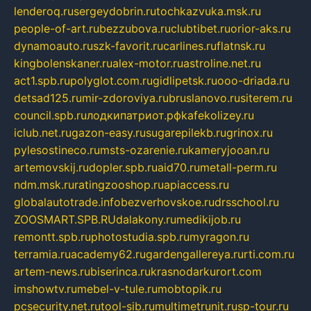
lenderoq.ru
sergeydobrin.ru
tochkazvuka.msk.ru
people-of-art.ru
bezzubova.ru
clubtibet.ru
orior-aks.ru
dynamoauto.ru
szk-favorit.ru
carlines.ru
flatnsk.ru
kingbolenskaner.ru
alex-motor.ru
astroline.net.ru
act1.spb.ru
polyglot.com.ru
gidlipetsk.ru
ooo-driada.ru
detsad125.ru
mir-zdoroviya.ru
bruslanovo.ru
siterem.ru
council.spb.ru
лодкипатриот.рф
kafekolizey.ru
iclub.net.ru
gazon-easy.ru
sugarepilekb.ru
grinox.ru
pylesostineco.ru
msts-ozarenie.ru
kameryjooan.ru
artemovskij.ru
dopler.spb.ru
aid70.ru
metall-perm.ru
ndm.msk.ru
ratingzooshop.ru
apiaccess.ru
globalautotrade.info
bezverhovskoe.ru
drsschool.ru
ZOOSMART.SPB.RU
dalakony.ru
medikijob.ru
remontt.spb.ru
photostudia.spb.ru
myragon.ru
terramia.ru
academy62.ru
gardengallereya.ru
rti.com.ru
artem-news.ru
biserinca.ru
krasnodarkurort.com
imshowtv.ru
mebel-v-tule.ru
mobtopik.ru
pcsecurity.net.ru
tool-sib.ru
multimetrunit.ru
sp-tour.ru