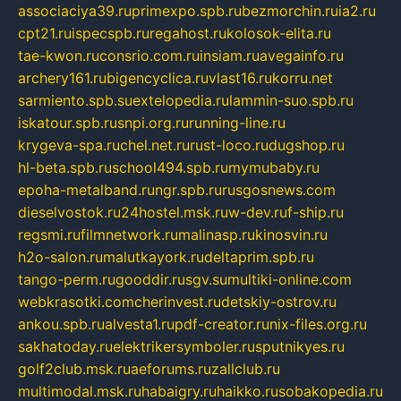
associaciya39.ru
primexpo.spb.ru
bezmorchin.ru
ia2.ru
cpt21.ru
ispecspb.ru
regahost.ru
kolosok-elita.ru
tae-kwon.ru
consrio.com.ru
insiam.ru
avegainfo.ru
archery161.ru
bigencyclica.ru
vlast16.ru
korru.net
sarmiento.spb.su
extelopedia.ru
lammin-suo.spb.ru
iskatour.spb.ru
snpi.org.ru
running-line.ru
krygeva-spa.ru
chel.net.ru
rust-loco.ru
dugshop.ru
hl-beta.spb.ru
school494.spb.ru
mymubaby.ru
epoha-metalband.ru
ngr.spb.ru
rusgosnews.com
dieselvostok.ru
24hostel.msk.ru
w-dev.ru
f-ship.ru
regsmi.ru
filmnetwork.ru
malinasp.ru
kinosvin.ru
h2o-salon.ru
malutkayork.ru
deltaprim.spb.ru
tango-perm.ru
gooddir.ru
sgv.su
multiki-online.com
webkrasotki.com
cherinvest.ru
detskiy-ostrov.ru
ankou.spb.ru
alvesta1.ru
pdf-creator.ru
nix-files.org.ru
sakhatoday.ru
elektrikersymboler.ru
sputnikyes.ru
golf2club.msk.ru
aeforums.ru
zallclub.ru
multimodal.msk.ru
habaigry.ru
haikko.ru
sobakopedia.ru