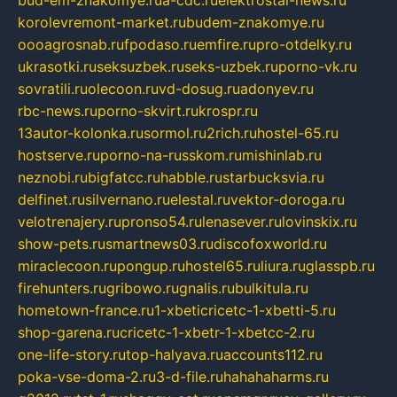
bud-em-znakomye.ru
a-cdc.ru
elektrostal-news.ru
korolevremont-market.ru
budem-znakomye.ru
oooagrosnab.ru
fpodaso.ru
emfire.ru
pro-otdelky.ru
ukrasotki.ru
seksuzbek.ru
seks-uzbek.ru
porno-vk.ru
sovratili.ru
olecoon.ru
vd-dosug.ru
adonyev.ru
rbc-news.ru
porno-skvirt.ru
krospr.ru
13autor-kolonka.ru
sormol.ru
2rich.ru
hostel-65.ru
hostserve.ru
porno-na-russkom.ru
mishinlab.ru
neznobi.ru
bigfatcc.ru
habble.ru
starbucksvia.ru
delfinet.ru
silvernano.ru
elestal.ru
vektor-doroga.ru
velotrenajery.ru
pronso54.ru
lenasever.ru
lovinskix.ru
show-pets.ru
smartnews03.ru
discofoxworld.ru
miraclecoon.ru
pongup.ru
hostel65.ru
liura.ru
glasspb.ru
firehunters.ru
gribowo.ru
gnalis.ru
bulkitula.ru
hometown-france.ru
1-xbeticricetc-1-xbetti-5.ru
shop-garena.ru
cricetc-1-xbetr-1-xbetcc-2.ru
one-life-story.ru
top-halyava.ru
accounts112.ru
poka-vse-doma-2.ru
3-d-file.ru
hahahaharms.ru