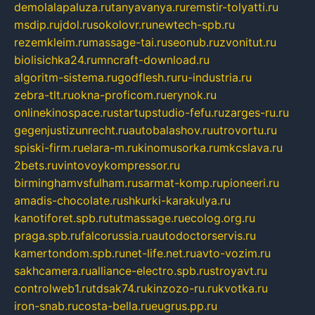
demolalapaluza.ru
tanyavanya.ru
remstir-tolyatti.ru
msdip.ru
jdol.ru
sokolovr.ru
newtech-spb.ru
rezemkleim.ru
massage-tai.ru
seonub.ru
zvonitut.ru
biolisichka24.ru
mncraft-download.ru
algoritm-sistema.ru
godflesh.ru
ru-industria.ru
zebra-tlt.ru
okna-proficom.ru
erynok.ru
onlinekinospace.ru
startupstudio-fefu.ru
zarges-ru.ru
gegenjustizunrecht.ru
autobalashov.ru
utrovortu.ru
spiski-firm.ru
elara-m.ru
kinomusorka.ru
mkcslava.ru
2bets.ru
vintovoykompressor.ru
birminghamvsfulham.ru
sarmat-komp.ru
pioneeri.ru
amadis-chocolate.ru
shkurki-karakulya.ru
kanotiforet.spb.ru
tutmassage.ru
ecolog.org.ru
praga.spb.ru
falcorussia.ru
autodoctorservis.ru
kamertondom.spb.ru
net-life.net.ru
avto-vozim.ru
sakhcamera.ru
alliance-electro.spb.ru
stroyavt.ru
controlweb1.ru
tdsak74.ru
kinzozo-ru.ru
kvotka.ru
iron-snab.ru
costa-bella.ru
eugrus.pp.ru