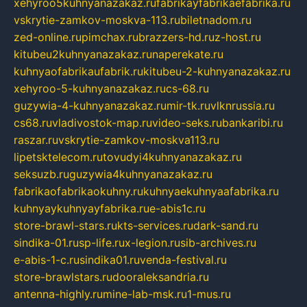
xehyroo5kuhnyanazakaz.ru
fabrikayfabrikaefabrika.ru
vskrytie-zamkov-moskva-113.ru
biletnadom.ru
zed-online.ru
pimchax.ru
brazzers-hd.ru
z-host.ru
kitubeu2kuhnyanazakaz.ru
naperekate.ru
kuhnyaofabrikaufabrik.ru
kitubeu-2-kuhnyanazakaz.ru
xehyroo-5-kuhnyanazakaz.ru
cs-68.ru
guzywia-4-kuhnyanazakaz.ru
mir-tk.ru
vlknrussia.ru
cs68.ru
vladivostok-map.ru
video-seks.ru
bankaribi.ru
raszar.ru
vskrytie-zamkov-moskva113.ru
lipetsktelecom.ru
tovudyi4kuhnyanazakaz.ru
seksuzb.ru
guzywia4kuhnyanazakaz.ru
fabrikaofabrikaokuhny.ru
kuhnyaekuhnyaafabrika.ru
kuhnyaykuhnyayfabrika.ru
e-abis1c.ru
store-brawl-stars.ru
kts-services.ru
dark-sand.ru
sindika-01.ru
sp-life.ru
x-legion.ru
sib-archives.ru
e-abis-1-c.ru
sindika01.ru
venda-festival.ru
store-brawlstars.ru
dooraleksandria.ru
antenna-highly.ru
mine-lab-msk.ru
1-mus.ru