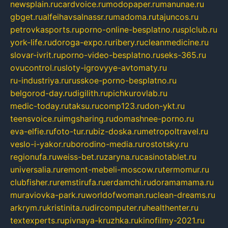
newsplain.ru
cardvoice.ru
modopaper.ru
manunae.ru
gbget.ru
alfeihavsalnassr.ru
madoma.ru
tajuncos.ru
petrovkasports.ru
porno-online-besplatno.ru
splclub.ru
york-life.ru
doroga-expo.ru
ribery.ru
cleanmedicine.ru
slovar-ivrit.ru
porno-video-besplatno.ru
seks-365.ru
ovucontrol.ru
sloty-igrovyye-avtomaty.ru
ru-industriya.ru
russkoe-porno-besplatno.ru
belgorod-day.ru
digilith.ru
pichkurovlab.ru
medic-today.ru
taksu.ru
comp123.ru
don-ykt.ru
teensvoice.ru
imgsharing.ru
domashnee-porno.ru
eva-elfie.ru
foto-tur.ru
biz-doska.ru
metropoltravel.ru
veslo-i-yakor.ru
borodino-media.ru
rostotsky.ru
regionufa.ru
weiss-bet.ru
zaryna.ru
casinotablet.ru
universalia.ru
remont-mebeli-moscow.ru
termomur.ru
clubfisher.ru
remstirufa.ru
erdamchi.ru
doramamama.ru
muraviovka-park.ru
worldofwoman.ru
clean-dreams.ru
arkrym.ru
kristinita.ru
dircomputer.ru
healthenter.ru
textexperts.ru
pivnaya-kruzhka.ru
kinofilmy-2021.ru