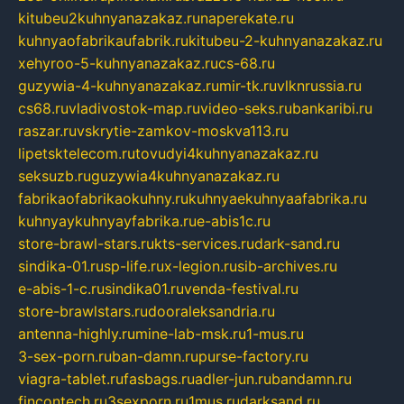
kitubeu2kuhnyanazakaz.ru
naperekate.ru
kuhnyaofabrikaufabrik.ru
kitubeu-2-kuhnyanazakaz.ru
xehyroo-5-kuhnyanazakaz.ru
cs-68.ru
guzywia-4-kuhnyanazakaz.ru
mir-tk.ru
vlknrussia.ru
cs68.ru
vladivostok-map.ru
video-seks.ru
bankaribi.ru
raszar.ru
vskrytie-zamkov-moskva113.ru
lipetsktelecom.ru
tovudyi4kuhnyanazakaz.ru
seksuzb.ru
guzywia4kuhnyanazakaz.ru
fabrikaofabrikaokuhny.ru
kuhnyaekuhnyaafabrika.ru
kuhnyaykuhnyayfabrika.ru
e-abis1c.ru
store-brawl-stars.ru
kts-services.ru
dark-sand.ru
sindika-01.ru
sp-life.ru
x-legion.ru
sib-archives.ru
e-abis-1-c.ru
sindika01.ru
venda-festival.ru
store-brawlstars.ru
dooraleksandria.ru
antenna-highly.ru
mine-lab-msk.ru
1-mus.ru
3-sex-porn.ru
ban-damn.ru
purse-factory.ru
viagra-tablet.ru
fasbags.ru
adler-jun.ru
bandamn.ru
fincontech.ru
3sexporn.ru
1mus.ru
darksand.ru