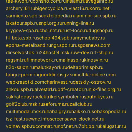
tae-kwon.ru
consrio.com.ru
insiam.ru
avegainfo.ru
archery161.ru
bigencyclica.ru
vlast16.ru
korru.net
sarmiento.spb.su
extelopedia.ru
lammin-suo.spb.ru
iskatour.spb.ru
snpi.org.ru
running-line.ru
krygeva-spa.ru
chel.net.ru
rust-loco.ru
dugshop.ru
hl-beta.spb.ru
school494.spb.ru
mymubaby.ru
epoha-metalband.ru
ngr.spb.ru
rusgosnews.com
dieselvostok.ru
24hostel.msk.ru
w-dev.ru
f-ship.ru
regsmi.ru
filmnetwork.ru
malinasp.ru
kinosvin.ru
h2o-salon.ru
malutkayork.ru
deltaprim.spb.ru
tango-perm.ru
gooddir.ru
sgv.su
multiki-online.com
webkrasotki.com
cherinvest.ru
detskiy-ostrov.ru
ankou.spb.ru
alvesta1.ru
pdf-creator.ru
nix-files.org.ru
sakhatoday.ru
elektrikersymboler.ru
sputnikyes.ru
golf2club.msk.ru
aeforums.ru
zallclub.ru
multimodal.msk.ru
habaigry.ru
haikko.ru
sobakopedia.ru
isz-fest.ru
ewnc.info
screensaver-clock.net.ru
volnav.spb.ru
comnat.ru
npf.net.ru
7bit.pp.ru
kalugatur.ru