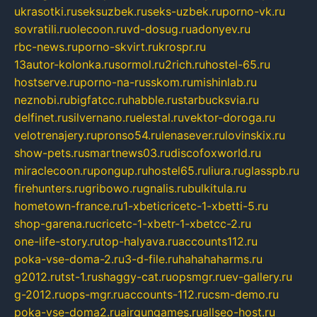
ukrasotki.ru
seksuzbek.ru
seks-uzbek.ru
porno-vk.ru
sovratili.ru
olecoon.ru
vd-dosug.ru
adonyev.ru
rbc-news.ru
porno-skvirt.ru
krospr.ru
13autor-kolonka.ru
sormol.ru
2rich.ru
hostel-65.ru
hostserve.ru
porno-na-russkom.ru
mishinlab.ru
neznobi.ru
bigfatcc.ru
habble.ru
starbucksvia.ru
delfinet.ru
silvernano.ru
elestal.ru
vektor-doroga.ru
velotrenajery.ru
pronso54.ru
lenasever.ru
lovinskix.ru
show-pets.ru
smartnews03.ru
discofoxworld.ru
miraclecoon.ru
pongup.ru
hostel65.ru
liura.ru
glasspb.ru
firehunters.ru
gribowo.ru
gnalis.ru
bulkitula.ru
hometown-france.ru
1-xbeticricetc-1-xbetti-5.ru
shop-garena.ru
cricetc-1-xbetr-1-xbetcc-2.ru
one-life-story.ru
top-halyava.ru
accounts112.ru
poka-vse-doma-2.ru
3-d-file.ru
hahahaharms.ru
g2012.ru
tst-1.ru
shaggy-cat.ru
opsmgr.ru
ev-gallery.ru
g-2012.ru
ops-mgr.ru
accounts-112.ru
csm-demo.ru
poka-vse-doma2.ru
airgungames.ru
allseo-host.ru