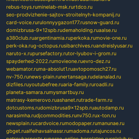
rebus-toys.ru
minelab-msk.ru
rtdco.ru
seo-prodvizhenie-sajtov-stroitelnyh-kompanij.ru
card-voice.ru
rulonnyygazon177.ru
snow-guard.ru
domizbrusa-9x12spb.ru
demaholding.ru
aalse.ru
a380club.ru
argentinamia.ru
perkoka.ru
movie-one.ru
perk-oka.ru
g-octopus.ru
sibarchives.ru
andreislyusar.ru
naruto-x.ru
pursefactory.ru
tor-lyubov-i-grom.ru
spayderhed-2022.ru
movieone.ru
evro-dez.ru
webamator.ru
ma-absolut1.ru
avtopomosch27.ru
nv-750.ru
news-plain.ru
nertansaga.ru
delanalad.ru
dizfiles.ru
youtubefree.ru
aria-family.ru
roadli.ru
planeta-samara.ru
mysmartbuy.ru
matrasy-kemerovo.ru
ashanet.ru
trade-farm.ru
dotcustoms.ru
domizbrusa9x12spb.ru
autodamp.ru
narasimha.ru
djcommodities.ru
nv750.ru
x-ton.ru
newsplain.ru
cardvoice.ru
modopaper.ru
manunae.ru
gbget.ru
alfeihavsalnassr.ru
madoma.ru
tajuncos.ru
petrovkasports.ru
porno-online-besplatno.ru
splclub.ru