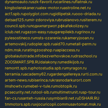
dynamoauto.ru
szk-favorit.ru
carlines.ru
flatnsk.ru
kingbolenskaner.ru
alex-motor.ru
astroline.net.ru
act1.spb.ru
polyglot.com.ru
gidlipetsk.ru
ooo-driada.ru
detsad125.ru
mir-zdoroviya.ru
bruslanovo.ru
siterem.ru
council.spb.ru
лодкипатриот.рф
kafekolizey.ru
iclub.net.ru
gazon-easy.ru
sugarepilekb.ru
grinox.ru
pylesostineco.ru
msts-ozarenie.ru
kameryjooan.ru
artemovskij.ru
dopler.spb.ru
aid70.ru
metall-perm.ru
ndm.msk.ru
ratingzooshop.ru
apiaccess.ru
globalautotrade.info
bezverhovskoe.ru
drsschool.ru
ZOOSMART.SPB.RU
dalakony.ru
medikijob.ru
remontt.spb.ru
photostudia.spb.ru
myragon.ru
terramia.ru
academy62.ru
gardengallereya.ru
rti.com.ru
artem-news.ru
biserinca.ru
krasnodarkurort.com
imshowtv.ru
mebel-v-tule.ru
mobtopik.ru
pcsecurity.net.ru
tool-sib.ru
multimetrunit.ru
sp-tour.ru
fan-cs.ru
santeh-russia.ru
symbian9.net.ru
DSHAIR.RU
tmmotors.spb.ru
xjocuricopii.com
musavtomat.msk.ru