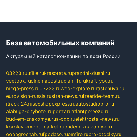
База автомобильных компаний
Актуальный каталог компаний по всей России
03223.ru
ufille.ru
krasotata.ru
prazdnikdushi.ru
veetbox.ru
cinemapost.ru
ciam-fr.ru
kraft-you.ru
mega-press.ru
03223.ru
web-explore.ru
rastenuya.ru
eurovision-russia.ru
strah-news.ru
freeride-team.ru
itrack-24.ru
sexshopexpress.ru
autostudiopro.ru
alabuga-cityhotel.ru
pornv.ru
atlantpereezd.ru
bud-em-znakomye.ru
a-cdc.ru
elektrostal-news.ru
korolevremont-market.ru
budem-znakomye.ru
oooagrosnab.ru
fpodaso.ru
emfire.ru
pro-otdelky.ru