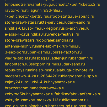
tehosmotre.ru
varieta-yug.ru
cricetc1xbetr1xbetcc2.ru
raytor-d.ru
atillagunn.ru
3d-file.ru
1xbeticricetc1xbetti5.ru
uafoot-statti.ru
e-abis1c.ru
store-brawl-stars.ru
kts-services.ru
dark-sand.ru
sindika-01.ru
sp-life.ru
x-legion.ru
sib-archives.ru
e-abis-1-c.ru
sindika01.ru
venda-festival.ru
store-brawlstars.ru
dooraleksandria.ru
antenna-highly.ru
mine-lab-msk.ru
1-mus.ru
3-sex-porn.ru
ban-damn.ru
purse-factory.ru
viagra-tablet.ru
fasbags.ru
adler-jun.ru
bandamn.ru
fincontech.ru
3sexporn.ru
1mus.ru
darksand.ru
rebus-toys.ru
minelab-msk.ru
alabuga-cityhotel.ru
medsprawo-4-ka.ru
2864420.ru
blagodarenie-spb.ru
zajmy24.ru
tovudyi-4-kuhnyanazakaz.ru
brazzerscom.ru
medsprawo4ka.ru
xehyroo5kuhnyanazakaz.ru
fabrikayfabrikaefabrika.ru
vskrytie-zamkov-moskva-113.ru
biletnadom.ru
zed-online.ru
pimchax.ru
brazzers-hd.ru
z-host.ru