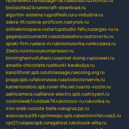
rezemkleim.ru
massage-tai.ru
seonub.ru
zvonitut.ru
biolisichka24.ru
mncraft-download.ru
algoritm-sistema.ru
godflesh.ru
ru-industria.ru
zebra-tlt.ru
okna-proficom.ru
erynok.ru
onlinekinospace.ru
startupstudio-fefu.ru
zarges-ru.ru
gegenjustizunrecht.ru
autobalashov.ru
utrovortu.ru
spiski-firm.ru
elara-m.ru
kinomusorka.ru
mkcslava.ru
2bets.ru
vintovoykompressor.ru
birminghamvsfulham.ru
sarmat-komp.ru
pioneeri.ru
amadis-chocolate.ru
shkurki-karakulya.ru
kanotiforet.spb.ru
tutmassage.ru
ecolog.org.ru
praga.spb.ru
falcorussia.ru
autodoctorservis.ru
kamertondom.spb.ru
net-life.net.ru
avto-vozim.ru
sakhcamera.ru
alliance-electro.spb.ru
stroyavt.ru
controlweb1.ru
tdsak74.ru
kinzozo-ru.ru
kvotka.ru
iron-snab.ru
costa-bella.ru
eugrus.pp.ru
associaciya39.ru
primexpo.spb.ru
bezmorchin.ru
ia2.ru
cpt21.ru
ispecspb.ru
regahost.ru
kolosok-elita.ru