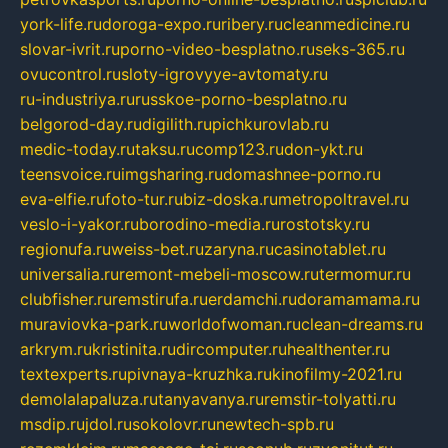
york-life.ru
doroga-expo.ru
ribery.ru
cleanmedicine.ru
slovar-ivrit.ru
porno-video-besplatno.ru
seks-365.ru
ovucontrol.ru
sloty-igrovyye-avtomaty.ru
ru-industriya.ru
russkoe-porno-besplatno.ru
belgorod-day.ru
digilith.ru
pichkurovlab.ru
medic-today.ru
taksu.ru
comp123.ru
don-ykt.ru
teensvoice.ru
imgsharing.ru
domashnee-porno.ru
eva-elfie.ru
foto-tur.ru
biz-doska.ru
metropoltravel.ru
veslo-i-yakor.ru
borodino-media.ru
rostotsky.ru
regionufa.ru
weiss-bet.ru
zaryna.ru
casinotablet.ru
universalia.ru
remont-mebeli-moscow.ru
termomur.ru
clubfisher.ru
remstirufa.ru
erdamchi.ru
doramamama.ru
muraviovka-park.ru
worldofwoman.ru
clean-dreams.ru
arkrym.ru
kristinita.ru
dircomputer.ru
healthenter.ru
textexperts.ru
pivnaya-kruzhka.ru
kinofilmy-2021.ru
demolalapaluza.ru
tanyavanya.ru
remstir-tolyatti.ru
msdip.ru
jdol.ru
sokolovr.ru
newtech-spb.ru