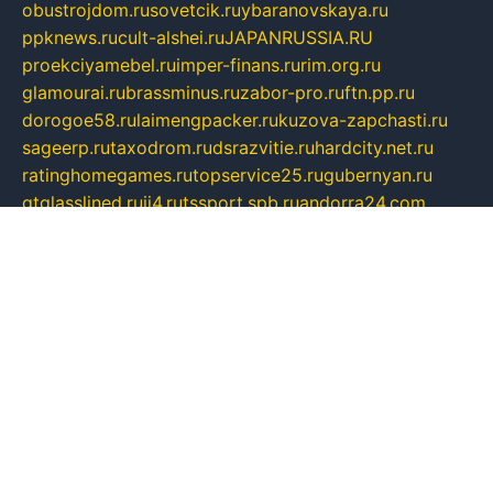
obustrojdom.ru
sovetcik.ru
ybaranovskaya.ru
ppknews.ru
cult-alshei.ru
JAPANRUSSIA.RU
proekciyamebel.ru
imper-finans.ru
rim.org.ru
glamourai.ru
brassminus.ru
zabor-pro.ru
ftn.pp.ru
dorogoe58.ru
laimengpacker.ru
kuzova-zapchasti.ru
sageerp.ru
taxodrom.ru
dsrazvitie.ru
hardcity.net.ru
ratinghomegames.ru
topservice25.ru
gubernyan.ru
gtglasslined.ru
ii4.ru
tssport.spb.ru
andorra24.com
blackwallstreet.ru
oboimos.ru
optim-doors.com.ru
ikuch.ru
nycr.org.ru
npa21.ru
vremya-ch.spb.ru
desert000.ru
ivtorgi.ru
ifiori.ru
catalog-statei.ru
dcv.org.ru
spetsmaster174.ru
ipkameryhiseeu.ru
dum26.ru
ruspol.spb.ru
fr-opendp.ru
kam-solnyshko.ru
cheyenne-arapaho.ru
sevzapmetal.spb.ru
ted-lapidus.spb.ru
parasite-eliminator.ru
sigma-complete.ru
modernworld.ru
dama-moda.ru
eholot-group.ru
sk-nvkz.ru
DRONGOLD.RU
democratia2.ru
i-farmer.ru
mass-sport.org