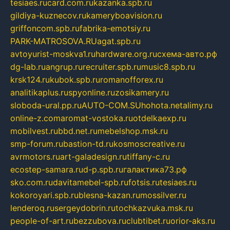
tesiaes.ru
card.com.ru
kazanka.spb.ru
gildiya-kuznecov.ru
kameryboavision.ru
griffoncom.spb.ru
fabrika-emotsiy.ru
PARK-MATROSOVA.RU
agat.spb.ru
avtoyurist-moskva1.ru
hardware.org.ru
схема-авто.рф
dg-lab.ru
angrup.ru
recruiter.spb.ru
music8.spb.ru
krsk124.ru
kubok.spb.ru
romanofforex.ru
analitikaplus.ru
spyonline.ru
zosikamery.ru
sloboda-ural.pp.ru
AUTO-COM.SU
hohota.net
alimy.ru
online-z.com
aromat-vostoka.ru
otdelkaexp.ru
mobilvest.ru
bbd.net.ru
mebelshop.msk.ru
smp-forum.ru
bastion-td.ru
kosmoscreative.ru
avrmotors.ru
art-galadesign.ru
tiffany-c.ru
ecostep-samara.ru
d-p.spb.ru
галактика73.рф
sko.com.ru
davitamebel-spb.ru
fotsis.ru
tesiaes.ru
kokoroyari.spb.ru
blesna-kazan.ru
mossilver.ru
lenderoq.ru
sergeydobrin.ru
tochkazvuka.msk.ru
people-of-art.ru
bezzubova.ru
clubtibet.ru
orior-aks.ru