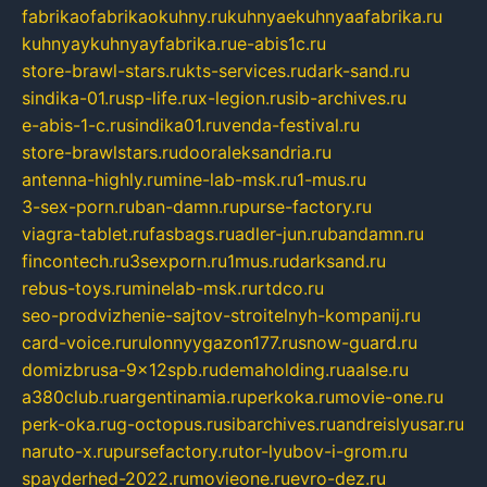
fabrikaofabrikaokuhny.ru
kuhnyaekuhnyaafabrika.ru
kuhnyaykuhnyayfabrika.ru
e-abis1c.ru
store-brawl-stars.ru
kts-services.ru
dark-sand.ru
sindika-01.ru
sp-life.ru
x-legion.ru
sib-archives.ru
e-abis-1-c.ru
sindika01.ru
venda-festival.ru
store-brawlstars.ru
dooraleksandria.ru
antenna-highly.ru
mine-lab-msk.ru
1-mus.ru
3-sex-porn.ru
ban-damn.ru
purse-factory.ru
viagra-tablet.ru
fasbags.ru
adler-jun.ru
bandamn.ru
fincontech.ru
3sexporn.ru
1mus.ru
darksand.ru
rebus-toys.ru
minelab-msk.ru
rtdco.ru
seo-prodvizhenie-sajtov-stroitelnyh-kompanij.ru
card-voice.ru
rulonnyygazon177.ru
snow-guard.ru
domizbrusa-9x12spb.ru
demaholding.ru
aalse.ru
a380club.ru
argentinamia.ru
perkoka.ru
movie-one.ru
perk-oka.ru
g-octopus.ru
sibarchives.ru
andreislyusar.ru
naruto-x.ru
pursefactory.ru
tor-lyubov-i-grom.ru
spayderhed-2022.ru
movieone.ru
evro-dez.ru