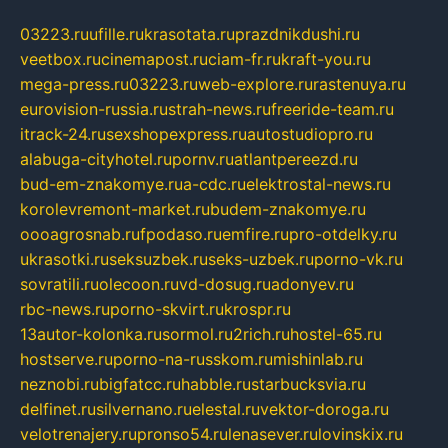
03223.ru
ufille.ru
krasotata.ru
prazdnikdushi.ru
veetbox.ru
cinemapost.ru
ciam-fr.ru
kraft-you.ru
mega-press.ru
03223.ru
web-explore.ru
rastenuya.ru
eurovision-russia.ru
strah-news.ru
freeride-team.ru
itrack-24.ru
sexshopexpress.ru
autostudiopro.ru
alabuga-cityhotel.ru
pornv.ru
atlantpereezd.ru
bud-em-znakomye.ru
a-cdc.ru
elektrostal-news.ru
korolevremont-market.ru
budem-znakomye.ru
oooagrosnab.ru
fpodaso.ru
emfire.ru
pro-otdelky.ru
ukrasotki.ru
seksuzbek.ru
seks-uzbek.ru
porno-vk.ru
sovratili.ru
olecoon.ru
vd-dosug.ru
adonyev.ru
rbc-news.ru
porno-skvirt.ru
krospr.ru
13autor-kolonka.ru
sormol.ru
2rich.ru
hostel-65.ru
hostserve.ru
porno-na-russkom.ru
mishinlab.ru
neznobi.ru
bigfatcc.ru
habble.ru
starbucksvia.ru
delfinet.ru
silvernano.ru
elestal.ru
vektor-doroga.ru
velotrenajery.ru
pronso54.ru
lenasever.ru
lovinskix.ru