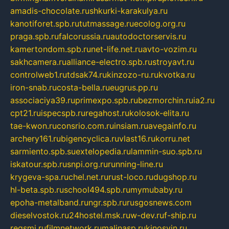
amadis-chocolate.ru
shkurki-karakulya.ru
kanotiforet.spb.ru
tutmassage.ru
ecolog.org.ru
praga.spb.ru
falcorussia.ru
autodoctorservis.ru
kamertondom.spb.ru
net-life.net.ru
avto-vozim.ru
sakhcamera.ru
alliance-electro.spb.ru
stroyavt.ru
controlweb1.ru
tdsak74.ru
kinzozo-ru.ru
kvotka.ru
iron-snab.ru
costa-bella.ru
eugrus.pp.ru
associaciya39.ru
primexpo.spb.ru
bezmorchin.ru
ia2.ru
cpt21.ru
ispecspb.ru
regahost.ru
kolosok-elita.ru
tae-kwon.ru
consrio.com.ru
insiam.ru
avegainfo.ru
archery161.ru
bigencyclica.ru
vlast16.ru
korru.net
sarmiento.spb.su
extelopedia.ru
lammin-suo.spb.ru
iskatour.spb.ru
snpi.org.ru
running-line.ru
krygeva-spa.ru
chel.net.ru
rust-loco.ru
dugshop.ru
hl-beta.spb.ru
school494.spb.ru
mymubaby.ru
epoha-metalband.ru
ngr.spb.ru
rusgosnews.com
dieselvostok.ru
24hostel.msk.ru
w-dev.ru
f-ship.ru
regsmi.ru
filmnetwork.ru
malinasp.ru
kinosvin.ru