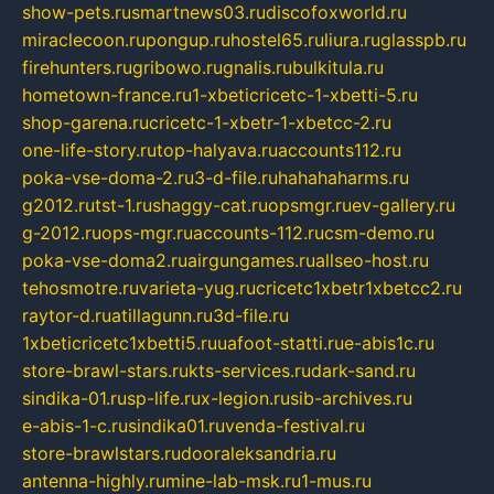
show-pets.ru
smartnews03.ru
discofoxworld.ru
miraclecoon.ru
pongup.ru
hostel65.ru
liura.ru
glasspb.ru
firehunters.ru
gribowo.ru
gnalis.ru
bulkitula.ru
hometown-france.ru
1-xbeticricetc-1-xbetti-5.ru
shop-garena.ru
cricetc-1-xbetr-1-xbetcc-2.ru
one-life-story.ru
top-halyava.ru
accounts112.ru
poka-vse-doma-2.ru
3-d-file.ru
hahahaharms.ru
g2012.ru
tst-1.ru
shaggy-cat.ru
opsmgr.ru
ev-gallery.ru
g-2012.ru
ops-mgr.ru
accounts-112.ru
csm-demo.ru
poka-vse-doma2.ru
airgungames.ru
allseo-host.ru
tehosmotre.ru
varieta-yug.ru
cricetc1xbetr1xbetcc2.ru
raytor-d.ru
atillagunn.ru
3d-file.ru
1xbeticricetc1xbetti5.ru
uafoot-statti.ru
e-abis1c.ru
store-brawl-stars.ru
kts-services.ru
dark-sand.ru
sindika-01.ru
sp-life.ru
x-legion.ru
sib-archives.ru
e-abis-1-c.ru
sindika01.ru
venda-festival.ru
store-brawlstars.ru
dooraleksandria.ru
antenna-highly.ru
mine-lab-msk.ru
1-mus.ru