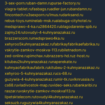
3-sex-porn.ru
ban-damn.ru
purse-factory.ru
viagra-tablet.ru
fasbags.ru
adler-jun.ru
bandamn.ru
fincontech.ru
3sexporn.ru
1mus.ru
darksand.ru
rebus-toys.ru
minelab-msk.ru
alabuga-cityhotel.ru
medsprawo-4-ka.ru
2864420.ru
blagodarenie-spb.ru
zajmy24.ru
tovudyi-4-kuhnyanazakaz.ru
brazzerscom.ru
medsprawo4ka.ru
xehyroo5kuhnyanazakaz.ru
fabrikayfabrikaefabrika.ru
vskrytie-zamkov-moskva-113.ru
biletnadom.ru
zed-online.ru
pimchax.ru
brazzers-hd.ru
z-host.ru
kitubeu2kuhnyanazakaz.ru
naperekate.ru
kuhnyaofabrikaufabrik.ru
kitubeu-2-kuhnyanazakaz.ru
xehyroo-5-kuhnyanazakaz.ru
cs-68.ru
guzywia-4-kuhnyanazakaz.ru
mir-tk.ru
vlknrussia.ru
cs68.ru
vladivostok-map.ru
video-seks.ru
bankaribi.ru
raszar.ru
vskrytie-zamkov-moskva113.ru
lipetsktelecom.ru
tovudyi4kuhnyanazakaz.ru
seksuzb.ru
guzywia4kuhnyanazakaz.ru