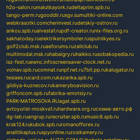
h2o-salon.ru
malutkayork.ru
deltaprim.spb.ru
tango-perm.ru
gooddir.ru
sgv.su
multiki-online.com
webkrasotki.com
cherinvest.ru
detskiy-ostrov.ru
ankou.spb.ru
alvesta1.ru
pdf-creator.ru
nix-files.org.ru
sakhatoday.ru
elektrikersymboler.ru
sputnikyes.ru
golf2club.msk.ru
aeforums.ru
zallclub.ru
multimodal.msk.ru
habaigry.ru
haikko.ru
sobakopedia.ru
isz-fest.ru
ewnc.info
screensaver-clock.net.ru
volnav.spb.ru
comnat.ru
npf.net.ru
7bit.pp.ru
kalugatur.ru
tesiaes.ru
card.com.ru
kazanka.spb.ru
gildiya-kuznecov.ru
kameryboavision.ru
griffoncom.spb.ru
fabrika-emotsiy.ru
PARK-MATROSOVA.RU
agat.spb.ru
avtoyurist-moskva1.ru
hardware.org.ru
схема-авто.рф
dg-lab.ru
angrup.ru
recruiter.spb.ru
music8.spb.ru
krsk124.ru
kubok.spb.ru
romanofforex.ru
analitikaplus.ru
spyonline.ru
zosikamery.ru
sloboda-ural.pp.ru
AUTO-COM.SU
hohota.net
alimy.ru