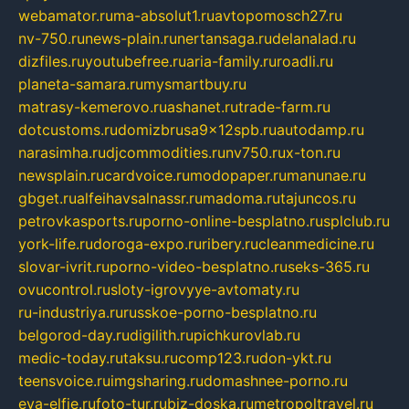
webamator.ru
ma-absolut1.ru
avtopomosch27.ru
nv-750.ru
news-plain.ru
nertansaga.ru
delanalad.ru
dizfiles.ru
youtubefree.ru
aria-family.ru
roadli.ru
planeta-samara.ru
mysmartbuy.ru
matrasy-kemerovo.ru
ashanet.ru
trade-farm.ru
dotcustoms.ru
domizbrusa9x12spb.ru
autodamp.ru
narasimha.ru
djcommodities.ru
nv750.ru
x-ton.ru
newsplain.ru
cardvoice.ru
modopaper.ru
manunae.ru
gbget.ru
alfeihavsalnassr.ru
madoma.ru
tajuncos.ru
petrovkasports.ru
porno-online-besplatno.ru
splclub.ru
york-life.ru
doroga-expo.ru
ribery.ru
cleanmedicine.ru
slovar-ivrit.ru
porno-video-besplatno.ru
seks-365.ru
ovucontrol.ru
sloty-igrovyye-avtomaty.ru
ru-industriya.ru
russkoe-porno-besplatno.ru
belgorod-day.ru
digilith.ru
pichkurovlab.ru
medic-today.ru
taksu.ru
comp123.ru
don-ykt.ru
teensvoice.ru
imgsharing.ru
domashnee-porno.ru
eva-elfie.ru
foto-tur.ru
biz-doska.ru
metropoltravel.ru