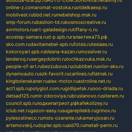
online-z.com
aromat-vostoka.ru
otdelkaexp.ru
mobilvest.ru
bbd.net.ru
mebelshop.msk.ru
smp-forum.ru
bastion-td.ru
kosmoscreative.ru
avrmotors.ru
art-galadesign.ru
tiffany-c.ru
ecostep-samara.ru
d-p.spb.ru
галактика73.рф
sko.com.ru
davitamebel-spb.ru
fotsis.ru
tesiaes.ru
kokoroyari.spb.ru
blesna-kazan.ru
mossilver.ru
lenderoq.ru
sergeydobrin.ru
tochkazvuka.msk.ru
people-of-art.ru
bezzubova.ru
clubtibet.ru
orior-aks.ru
dynamoauto.ru
szk-favorit.ru
carlines.ru
flatnsk.ru
kingbolenskaner.ru
alex-motor.ru
astroline.net.ru
act1.spb.ru
polyglot.com.ru
gidlipetsk.ru
ooo-driada.ru
detsad125.ru
mir-zdoroviya.ru
bruslanovo.ru
siterem.ru
council.spb.ru
лодкипатриот.рф
kafekolizey.ru
iclub.net.ru
gazon-easy.ru
sugarepilekb.ru
grinox.ru
pylesostineco.ru
msts-ozarenie.ru
kameryjooan.ru
artemovskij.ru
dopler.spb.ru
aid70.ru
metall-perm.ru