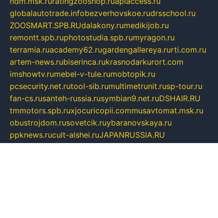
ndm.msk.ru
ratingzooshop.ru
apiaccess.ru
globalautotrade.info
bezverhovskoe.ru
drsschool.ru
ZOOSMART.SPB.RU
dalakony.ru
medikijob.ru
remontt.spb.ru
photostudia.spb.ru
myragon.ru
terramia.ru
academy62.ru
gardengallereya.ru
rti.com.ru
artem-news.ru
biserinca.ru
krasnodarkurort.com
imshowtv.ru
mebel-v-tule.ru
mobtopik.ru
pcsecurity.net.ru
tool-sib.ru
multimetrunit.ru
sp-tour.ru
fan-cs.ru
santeh-russia.ru
symbian9.net.ru
DSHAIR.RU
tmmotors.spb.ru
xjocuricopii.com
musavtomat.msk.ru
obustrojdom.ru
sovetcik.ru
ybaranovskaya.ru
ppknews.ru
cult-alshei.ru
JAPANRUSSIA.RU
proekciyamebel.ru
imper-finans.ru
rim.org.ru
glamourai.ru
brassminus.ru
zabor-pro.ru
ftn.pp.ru
dorogoe58.ru
laimengpacker.ru
kuzova-zapchasti.ru
sageerp.ru
taxodrom.ru
dsrazvitie.ru
hardcity.net.ru
ratinghomegames.ru
topservice25.ru
gubernyan.ru
gtglasslined.ru
ii4.ru
tssport.spb.ru
andorra24.com