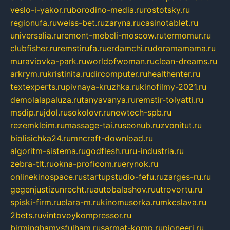
veslo-i-yakor.ru
borodino-media.ru
rostotsky.ru
regionufa.ru
weiss-bet.ru
zaryna.ru
casinotablet.ru
universalia.ru
remont-mebeli-moscow.ru
termomur.ru
clubfisher.ru
remstirufa.ru
erdamchi.ru
doramamama.ru
muraviovka-park.ru
worldofwoman.ru
clean-dreams.ru
arkrym.ru
kristinita.ru
dircomputer.ru
healthenter.ru
textexperts.ru
pivnaya-kruzhka.ru
kinofilmy-2021.ru
demolalapaluza.ru
tanyavanya.ru
remstir-tolyatti.ru
msdip.ru
jdol.ru
sokolovr.ru
newtech-spb.ru
rezemkleim.ru
massage-tai.ru
seonub.ru
zvonitut.ru
biolisichka24.ru
mncraft-download.ru
algoritm-sistema.ru
godflesh.ru
ru-industria.ru
zebra-tlt.ru
okna-proficom.ru
erynok.ru
onlinekinospace.ru
startupstudio-fefu.ru
zarges-ru.ru
gegenjustizunrecht.ru
autobalashov.ru
utrovortu.ru
spiski-firm.ru
elara-m.ru
kinomusorka.ru
mkcslava.ru
2bets.ru
vintovoykompressor.ru
birminghamvsfulham.ru
sarmat-komp.ru
pioneeri.ru