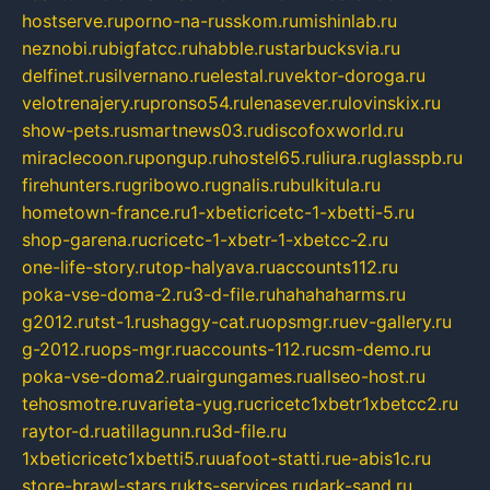
hostserve.ru
porno-na-russkom.ru
mishinlab.ru
neznobi.ru
bigfatcc.ru
habble.ru
starbucksvia.ru
delfinet.ru
silvernano.ru
elestal.ru
vektor-doroga.ru
velotrenajery.ru
pronso54.ru
lenasever.ru
lovinskix.ru
show-pets.ru
smartnews03.ru
discofoxworld.ru
miraclecoon.ru
pongup.ru
hostel65.ru
liura.ru
glasspb.ru
firehunters.ru
gribowo.ru
gnalis.ru
bulkitula.ru
hometown-france.ru
1-xbeticricetc-1-xbetti-5.ru
shop-garena.ru
cricetc-1-xbetr-1-xbetcc-2.ru
one-life-story.ru
top-halyava.ru
accounts112.ru
poka-vse-doma-2.ru
3-d-file.ru
hahahaharms.ru
g2012.ru
tst-1.ru
shaggy-cat.ru
opsmgr.ru
ev-gallery.ru
g-2012.ru
ops-mgr.ru
accounts-112.ru
csm-demo.ru
poka-vse-doma2.ru
airgungames.ru
allseo-host.ru
tehosmotre.ru
varieta-yug.ru
cricetc1xbetr1xbetcc2.ru
raytor-d.ru
atillagunn.ru
3d-file.ru
1xbeticricetc1xbetti5.ru
uafoot-statti.ru
e-abis1c.ru
store-brawl-stars.ru
kts-services.ru
dark-sand.ru