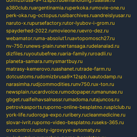
domizbrusa-9x12spb.ru
demaholding.ru
aalse.ru
a380club.ru
argentinamia.ru
perkoka.ru
movie-one.ru
perk-oka.ru
g-octopus.ru
sibarchives.ru
andreislyusar.ru
naruto-x.ru
pursefactory.ru
tor-lyubov-i-grom.ru
spayderhed-2022.ru
movieone.ru
evro-dez.ru
webamator.ru
ma-absolut1.ru
avtopomosch27.ru
nv-750.ru
news-plain.ru
nertansaga.ru
delanalad.ru
dizfiles.ru
youtubefree.ru
aria-family.ru
roadli.ru
planeta-samara.ru
mysmartbuy.ru
matrasy-kemerovo.ru
ashanet.ru
trade-farm.ru
dotcustoms.ru
domizbrusa9x12spb.ru
autodamp.ru
narasimha.ru
djcommodities.ru
nv750.ru
x-ton.ru
newsplain.ru
cardvoice.ru
modopaper.ru
manunae.ru
gbget.ru
alfeihavsalnassr.ru
madoma.ru
tajuncos.ru
petrovkasports.ru
porno-online-besplatno.ru
splclub.ru
york-life.ru
doroga-expo.ru
ribery.ru
cleanmedicine.ru
slovar-ivrit.ru
porno-video-besplatno.ru
seks-365.ru
ovucontrol.ru
sloty-igrovyye-avtomaty.ru