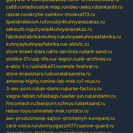
cs68.ru
vladivostok-map.ru
video-seks.ru
bankaribi.ru
raszar.ru
vskrytie-zamkov-moskva113.ru
lipetsktelecom.ru
tovudyi4kuhnyanazakaz.ru
seksuzb.ru
guzywia4kuhnyanazakaz.ru
fabrikaofabrikaokuhny.ru
kuhnyaekuhnyaafabrika.ru
kuhnyaykuhnyayfabrika.ru
e-abis1c.ru
store-brawl-stars.ru
kts-services.ru
dark-sand.ru
sindika-01.ru
sp-life.ru
x-legion.ru
sib-archives.ru
e-abis-1-c.ru
sindika01.ru
venda-festival.ru
store-brawlstars.ru
dooraleksandria.ru
antenna-highly.ru
mine-lab-msk.ru
1-mus.ru
3-sex-porn.ru
ban-damn.ru
purse-factory.ru
viagra-tablet.ru
fasbags.ru
adler-jun.ru
bandamn.ru
fincontech.ru
3sexporn.ru
1mus.ru
darksand.ru
rebus-toys.ru
minelab-msk.ru
rtdco.ru
seo-prodvizhenie-sajtov-stroitelnyh-kompanij.ru
card-voice.ru
rulonnyygazon177.ru
snow-guard.ru