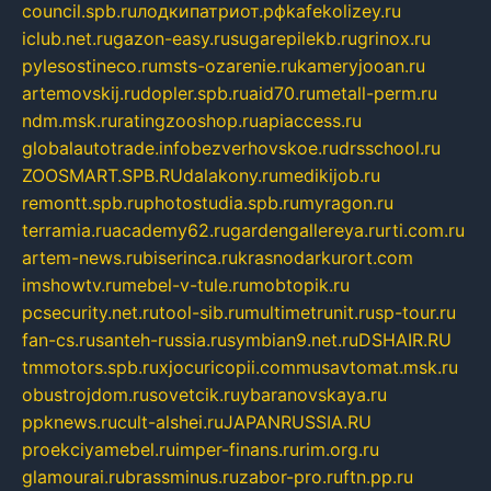
council.spb.ru
лодкипатриот.рф
kafekolizey.ru
iclub.net.ru
gazon-easy.ru
sugarepilekb.ru
grinox.ru
pylesostineco.ru
msts-ozarenie.ru
kameryjooan.ru
artemovskij.ru
dopler.spb.ru
aid70.ru
metall-perm.ru
ndm.msk.ru
ratingzooshop.ru
apiaccess.ru
globalautotrade.info
bezverhovskoe.ru
drsschool.ru
ZOOSMART.SPB.RU
dalakony.ru
medikijob.ru
remontt.spb.ru
photostudia.spb.ru
myragon.ru
terramia.ru
academy62.ru
gardengallereya.ru
rti.com.ru
artem-news.ru
biserinca.ru
krasnodarkurort.com
imshowtv.ru
mebel-v-tule.ru
mobtopik.ru
pcsecurity.net.ru
tool-sib.ru
multimetrunit.ru
sp-tour.ru
fan-cs.ru
santeh-russia.ru
symbian9.net.ru
DSHAIR.RU
tmmotors.spb.ru
xjocuricopii.com
musavtomat.msk.ru
obustrojdom.ru
sovetcik.ru
ybaranovskaya.ru
ppknews.ru
cult-alshei.ru
JAPANRUSSIA.RU
proekciyamebel.ru
imper-finans.ru
rim.org.ru
glamourai.ru
brassminus.ru
zabor-pro.ru
ftn.pp.ru