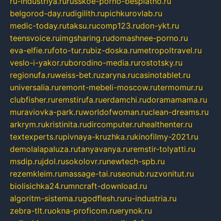
ru-industriya.ru
russkoe-porno-besplatno.ru
belgorod-day.ru
digilith.ru
pichkurovlab.ru
medic-today.ru
taksu.ru
comp123.ru
don-ykt.ru
teensvoice.ru
imgsharing.ru
domashnee-porno.ru
eva-elfie.ru
foto-tur.ru
biz-doska.ru
metropoltravel.ru
veslo-i-yakor.ru
borodino-media.ru
rostotsky.ru
regionufa.ru
weiss-bet.ru
zaryna.ru
casinotablet.ru
universalia.ru
remont-mebeli-moscow.ru
termomur.ru
clubfisher.ru
remstirufa.ru
erdamchi.ru
doramamama.ru
muraviovka-park.ru
worldofwoman.ru
clean-dreams.ru
arkrym.ru
kristinita.ru
dircomputer.ru
healthenter.ru
textexperts.ru
pivnaya-kruzhka.ru
kinofilmy-2021.ru
demolalapaluza.ru
tanyavanya.ru
remstir-tolyatti.ru
msdip.ru
jdol.ru
sokolovr.ru
newtech-spb.ru
rezemkleim.ru
massage-tai.ru
seonub.ru
zvonitut.ru
biolisichka24.ru
mncraft-download.ru
algoritm-sistema.ru
godflesh.ru
ru-industria.ru
zebra-tlt.ru
okna-proficom.ru
erynok.ru