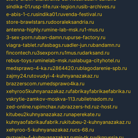
sindika-01.ru
sp-life.ru
x-legion.ru
sib-archives.ru
e-abis-1-c.ru
sindika01.ru
venda-festival.ru
store-brawlstars.ru
dooraleksandria.ru
antenna-highly.ru
mine-lab-msk.ru
1-mus.ru
3-sex-porn.ru
ban-damn.ru
purse-factory.ru
viagra-tablet.ru
fasbags.ru
adler-jun.ru
bandamn.ru
fincontech.ru
3sexporn.ru
1mus.ru
darksand.ru
rebus-toys.ru
minelab-msk.ru
alabuga-cityhotel.ru
medsprawo-4-ka.ru
2864420.ru
blagodarenie-spb.ru
zajmy24.ru
tovudyi-4-kuhnyanazakaz.ru
brazzerscom.ru
medsprawo4ka.ru
xehyroo5kuhnyanazakaz.ru
fabrikayfabrikaefabrika.ru
vskrytie-zamkov-moskva-113.ru
biletnadom.ru
zed-online.ru
pimchax.ru
brazzers-hd.ru
z-host.ru
kitubeu2kuhnyanazakaz.ru
naperekate.ru
kuhnyaofabrikaufabrik.ru
kitubeu-2-kuhnyanazakaz.ru
xehyroo-5-kuhnyanazakaz.ru
cs-68.ru
guzywia-4-kuhnyanazakaz.ru
mir-tk.ru
vlknrussia.ru