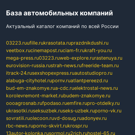
База автомобильных компаний
Актуальный каталог компаний по всей России
03223.ru
ufille.ru
krasotata.ru
prazdnikdushi.ru
veetbox.ru
cinemapost.ru
ciam-fr.ru
kraft-you.ru
mega-press.ru
03223.ru
web-explore.ru
rastenuya.ru
eurovision-russia.ru
strah-news.ru
freeride-team.ru
itrack-24.ru
sexshopexpress.ru
autostudiopro.ru
alabuga-cityhotel.ru
pornv.ru
atlantpereezd.ru
bud-em-znakomye.ru
a-cdc.ru
elektrostal-news.ru
korolevremont-market.ru
budem-znakomye.ru
oooagrosnab.ru
fpodaso.ru
emfire.ru
pro-otdelky.ru
ukrasotki.ru
seksuzbek.ru
seks-uzbek.ru
porno-vk.ru
sovratili.ru
olecoon.ru
vd-dosug.ru
adonyev.ru
rbc-news.ru
porno-skvirt.ru
krospr.ru
13autor-kolonka.ru
sormol.ru
2rich.ru
hostel-65.ru