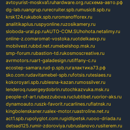
avtoyurist-moskva1.ru
hardware.org.ru
схема-авто.рф
dg-lab.ru
angrup.ru
recruiter.spb.ru
music8.spb.ru
krsk124.ru
kubok.spb.ru
romanofforex.ru
analitikaplus.ru
spyonline.ru
zosikamery.ru
sloboda-ural.pp.ru
AUTO-COM.SU
hohota.net
alimy.ru
online-z.com
aromat-vostoka.ru
otdelkaexp.ru
mobilvest.ru
bbd.net.ru
mebelshop.msk.ru
smp-forum.ru
bastion-td.ru
kosmoscreative.ru
avrmotors.ru
art-galadesign.ru
tiffany-c.ru
ecostep-samara.ru
d-p.spb.ru
галактика73.рф
sko.com.ru
davitamebel-spb.ru
fotsis.ru
tesiaes.ru
kokoroyari.spb.ru
blesna-kazan.ru
mossilver.ru
lenderoq.ru
sergeydobrin.ru
tochkazvuka.msk.ru
people-of-art.ru
bezzubova.ru
clubtibet.ru
orior-aks.ru
dynamoauto.ru
szk-favorit.ru
carlines.ru
flatnsk.ru
kingbolenskaner.ru
alex-motor.ru
astroline.net.ru
act1.spb.ru
polyglot.com.ru
gidlipetsk.ru
ooo-driada.ru
detsad125.ru
mir-zdoroviya.ru
bruslanovo.ru
siterem.ru