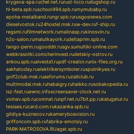
krygeva-spa.ru
chel.net.ru
rust-loco.ru
dugshop.ru
hl-beta.spb.ru
school494.spb.ru
mymubaby.ru
epoha-metalband.ru
ngr.spb.ru
rusgosnews.com
dieselvostok.ru
24hostel.msk.ru
w-dev.ru
f-ship.ru
regsmi.ru
filmnetwork.ru
malinasp.ru
kinosvin.ru
h2o-salon.ru
malutkayork.ru
deltaprim.spb.ru
tango-perm.ru
gooddir.ru
sgv.su
multiki-online.com
webkrasotki.com
cherinvest.ru
detskiy-ostrov.ru
ankou.spb.ru
alvesta1.ru
pdf-creator.ru
nix-files.org.ru
sakhatoday.ru
elektrikersymboler.ru
sputnikyes.ru
golf2club.msk.ru
aeforums.ru
zallclub.ru
multimodal.msk.ru
habaigry.ru
haikko.ru
sobakopedia.ru
isz-fest.ru
ewnc.info
screensaver-clock.net.ru
volnav.spb.ru
comnat.ru
npf.net.ru
7bit.pp.ru
kalugatur.ru
tesiaes.ru
card.com.ru
kazanka.spb.ru
gildiya-kuznecov.ru
kameryboavision.ru
griffoncom.spb.ru
fabrika-emotsiy.ru
PARK-MATROSOVA.RU
agat.spb.ru