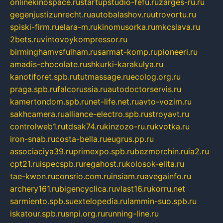
onlinekinospace.ru
startupstudio-fefu.ru
zarges-ru.ru
gegenjustizunrecht.ru
autobalashov.ru
utrovortu.ru
spiski-firm.ru
elara-m.ru
kinomusorka.ru
mkcslava.ru
2bets.ru
vintovoykompressor.ru
birminghamvsfulham.ru
sarmat-komp.ru
pioneeri.ru
amadis-chocolate.ru
shkurki-karakulya.ru
kanotiforet.spb.ru
tutmassage.ru
ecolog.org.ru
praga.spb.ru
falcorussia.ru
autodoctorservis.ru
kamertondom.spb.ru
net-life.net.ru
avto-vozim.ru
sakhcamera.ru
alliance-electro.spb.ru
stroyavt.ru
controlweb1.ru
tdsak74.ru
kinzozo-ru.ru
kvotka.ru
iron-snab.ru
costa-bella.ru
eugrus.pp.ru
associaciya39.ru
primexpo.spb.ru
bezmorchin.ru
ia2.ru
cpt21.ru
ispecspb.ru
regahost.ru
kolosok-elita.ru
tae-kwon.ru
consrio.com.ru
insiam.ru
avegainfo.ru
archery161.ru
bigencyclica.ru
vlast16.ru
korru.net
sarmiento.spb.su
extelopedia.ru
lammin-suo.spb.ru
iskatour.spb.ru
snpi.org.ru
running-line.ru